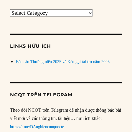
Tìm
bài
theo
chủ
đề
LINKS HỮU ÍCH
Báo cáo Thường niên 2025 và Kêu gọi tài trợ năm 2026
NCQT TRÊN TELEGRAM
Theo dõi NCQT trên Telegram để nhận được thông báo bài
viết mới và các thông tin, tài liệu… hữu ích khác:
https://t.me/DAnghiencuuquocte