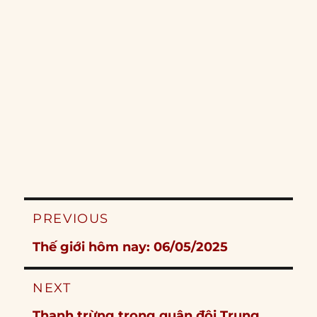
Post
PREVIOUS
navigation
Previous
Thế giới hôm nay: 06/05/2025
post:
NEXT
Next
Thanh trừng trong quân đội Trung