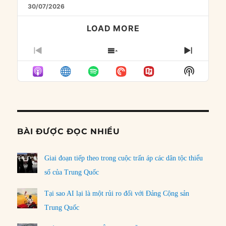
30/07/2026
LOAD MORE
PREVIOUS
SHOW
NEXT
EPISODE
EPISODES
EPISO
Show
LIST
Podcast
Informat
BÀI ĐƯỢC ĐỌC NHIỀU
Giai đoạn tiếp theo trong cuộc trấn áp các dân tộc thiểu
số của Trung Quốc
Tại sao AI lại là một rủi ro đối với Đảng Cộng sản
Trung Quốc