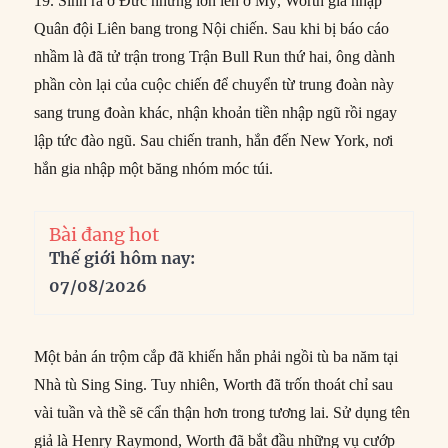
19. Sinh ra ở Đức nhưng lớn lên ở Mỹ, Worth gia nhập
Quân đội Liên bang trong Nội chiến. Sau khi bị báo cáo
nhầm là đã tử trận trong Trận Bull Run thứ hai, ông dành
phần còn lại của cuộc chiến để chuyển từ trung đoàn này
sang trung đoàn khác, nhận khoản tiền nhập ngũ rồi ngay
lập tức đào ngũ. Sau chiến tranh, hắn đến New York, nơi
hắn gia nhập một băng nhóm móc túi.
Bài đang hot
Thế giới hôm nay:
07/08/2026
Một bản án trộm cắp đã khiến hắn phải ngồi tù ba năm tại
Nhà tù Sing Sing. Tuy nhiên, Worth đã trốn thoát chỉ sau
vài tuần và thề sẽ cẩn thận hơn trong tương lai. Sử dụng tên
giả là Henry Raymond, Worth đã bắt đầu những vụ cướp