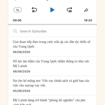
1
X
SKIP
PLAY
JUMP
CHANGE
SHARE
PLAYBACK
THIS
BACKWARD
PAUSE
FORWARD
00:00
RATE
16:25
EPISOD
Search
Episodes
Giai đoạn tiếp theo trong cuộc trấn áp các dân tộc thiểu số
của Trung Quốc
06/08/2026
Nỗ lực âm thầm của Trung Quốc nhằm thống trị khu vực
Mỹ Latinh
06/08/2026
Nợ cho kẻ mộng mơ: Vốn vay chính sách và giới hạn của
việc cho startup vay vốn
05/08/2026
Mỹ Latinh đang trở thành “phòng thí nghiệm” của phe
cánh hữu mới