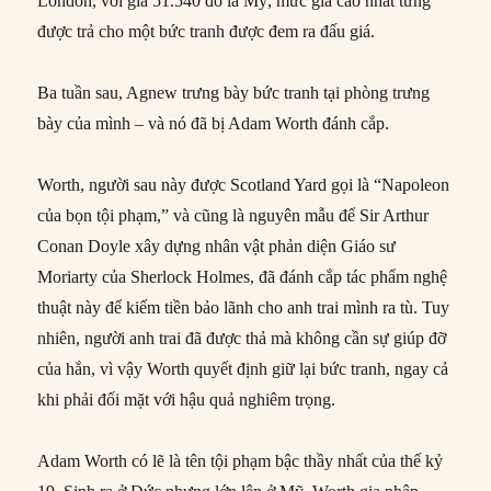
London, với giá 51.540 đô la Mỹ, mức giá cao nhất từng
được trả cho một bức tranh được đem ra đấu giá.
Ba tuần sau, Agnew trưng bày bức tranh tại phòng trưng
bày của mình – và nó đã bị Adam Worth đánh cắp.
Worth, người sau này được Scotland Yard gọi là “Napoleon
của bọn tội phạm,” và cũng là nguyên mẫu để Sir Arthur
Conan Doyle xây dựng nhân vật phản diện Giáo sư
Moriarty của Sherlock Holmes, đã đánh cắp tác phẩm nghệ
thuật này để kiếm tiền bảo lãnh cho anh trai mình ra tù. Tuy
nhiên, người anh trai đã được thả mà không cần sự giúp đỡ
của hắn, vì vậy Worth quyết định giữ lại bức tranh, ngay cả
khi phải đối mặt với hậu quả nghiêm trọng.
Adam Worth có lẽ là tên tội phạm bậc thầy nhất của thế kỷ