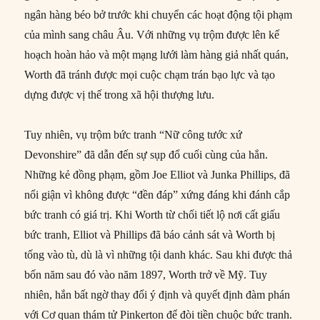
ngân hàng béo bở trước khi chuyển các hoạt động tội phạm
của mình sang châu Âu. Với những vụ trộm được lên kế
hoạch hoàn hảo và một mạng lưới làm hàng giả nhất quán,
Worth đã tránh được mọi cuộc chạm trán bạo lực và tạo
dựng được vị thế trong xã hội thượng lưu.
Tuy nhiên, vụ trộm bức tranh “Nữ công tước xứ
Devonshire” đã dẫn đến sự sụp đổ cuối cùng của hắn.
Những kẻ đồng phạm, gồm Joe Elliot và Junka Phillips, đã
nổi giận vì không được “đền đáp” xứng đáng khi đánh cắp
bức tranh có giá trị. Khi Worth từ chối tiết lộ nơi cất giấu
bức tranh, Elliot và Phillips đã báo cảnh sát và Worth bị
tống vào tù, dù là vì những tội danh khác. Sau khi được thả
bốn năm sau đó vào năm 1897, Worth trở về Mỹ. Tuy
nhiên, hắn bất ngờ thay đổi ý định và quyết định đàm phán
với Cơ quan thám tử Pinkerton để đòi tiền chuộc bức tranh.