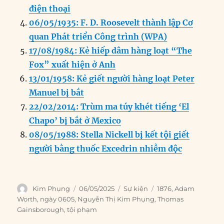
k
điện thoại
06/05/1935: F. D. Roosevelt thành lập Cơ
quan Phát triển Công trình (WPA)
17/08/1984: Kẻ hiếp dâm hàng loạt “The
Fox” xuất hiện ở Anh
13/01/1958: Kẻ giết người hàng loạt Peter
Manuel bị bắt
22/02/2014: Trùm ma túy khét tiếng ‘El
Chapo’ bị bắt ở Mexico
08/05/1988: Stella Nickell bị kết tội giết
người bằng thuốc Excedrin nhiễm độc
Author
Posted
Categories
Tags
Kim Phụng
06/05/2025
Sự kiện
1876
,
Adam
on
Worth
,
ngày 0605
,
Nguyễn Thị Kim Phụng
,
Thomas
Gainsborough
,
tội phạm