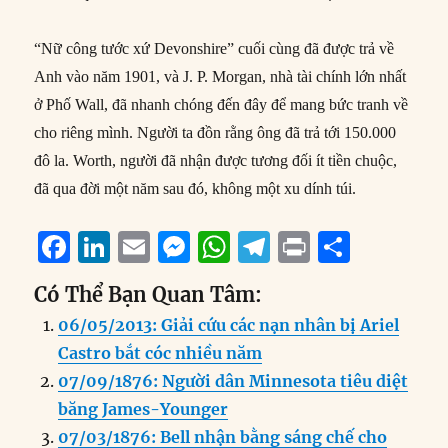
“Nữ công tước xứ Devonshire” cuối cùng đã được trả về
Anh vào năm 1901, và J. P. Morgan, nhà tài chính lớn nhất
ở Phố Wall, đã nhanh chóng đến đây để mang bức tranh về
cho riêng mình. Người ta đồn rằng ông đã trả tới 150.000
đô la. Worth, người đã nhận được tương đối ít tiền chuộc,
đã qua đời một năm sau đó, không một xu dính túi.
F
Li
E
M
W
T
P
S
a
n
m
e
h
el
ri
h
Có Thể Bạn Quan Tâm:
c
k
ai
ss
at
e
n
a
06/05/2013: Giải cứu các nạn nhân bị Ariel
e
e
l
e
s
g
t
re
Castro bắt cóc nhiều năm
b
d
n
A
r
07/09/1876: Người dân Minnesota tiêu diệt
o
I
g
p
a
băng James-Younger
o
n
er
p
m
07/03/1876: Bell nhận bằng sáng chế cho