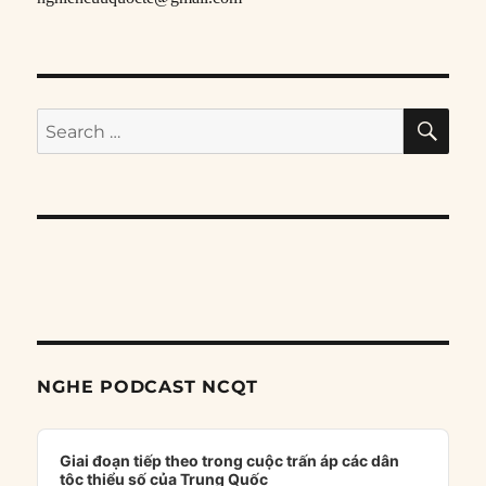
SE
Search
for:
NGHE PODCAST NCQT
Audio
Player
Giai đoạn tiếp theo trong cuộc trấn áp các dân
tộc thiểu số của Trung Quốc