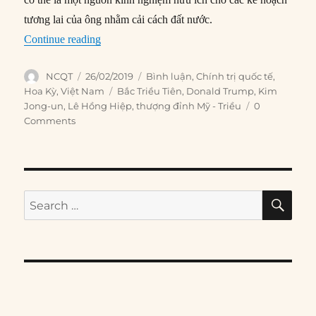
tương lai của ông nhằm cải cách đất nước.
“Thượng đỉnh Trump-Kim và bài học của Việt 
Continue reading
Author
Posted
Categories
NCQT
26/02/2019
Bình luận
,
Chính trị quốc tế
,
on
Tags
Hoa Kỳ
,
Việt Nam
Bắc Triều Tiên
,
Donald Trump
,
Kim
Jong-un
,
Lê Hồng Hiệp
,
thượng đỉnh Mỹ - Triều
0
Comments
SE
Search
for: