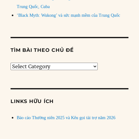
Trung Quốc, Cuba
‘Black Myth: Wukong’ và sức mạnh mềm của Trung Quốc
TÌM BÀI THEO CHỦ ĐỀ
Tìm
bài
theo
chủ
đề
LINKS HỮU ÍCH
Báo cáo Thường niên 2025 và Kêu gọi tài trợ năm 2026