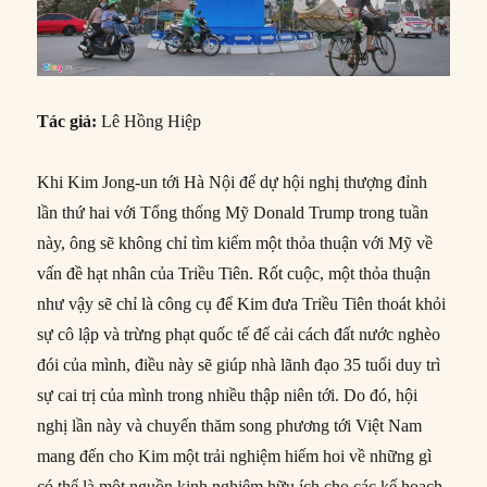
Tác giả:
Lê Hồng Hiệp
Khi Kim Jong-un tới Hà Nội để dự hội nghị thượng đỉnh
lần thứ hai với Tổng thống Mỹ Donald Trump trong tuần
này, ông sẽ không chỉ tìm kiếm một thỏa thuận với Mỹ về
vấn đề hạt nhân của Triều Tiên. Rốt cuộc, một thỏa thuận
như vậy sẽ chỉ là công cụ để Kim đưa Triều Tiên thoát khỏi
sự cô lập và trừng phạt quốc tế để cải cách đất nước nghèo
đói của mình, điều này sẽ giúp nhà lãnh đạo 35 tuổi duy trì
sự cai trị của mình trong nhiều thập niên tới. Do đó, hội
nghị lần này và chuyến thăm song phương tới Việt Nam
mang đến cho Kim một trải nghiệm hiếm hoi về những gì
có thể là một nguồn kinh nghiệm hữu ích cho các kế hoạch