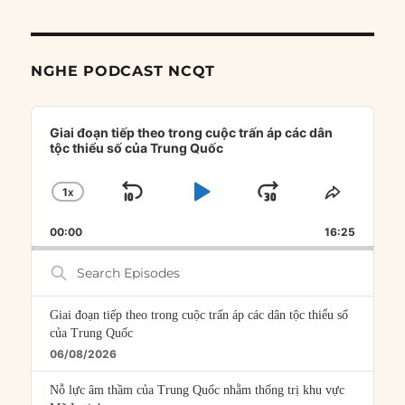
NGHE PODCAST NCQT
Audio
Player
Giai đoạn tiếp theo trong cuộc trấn áp các dân
tộc thiểu số của Trung Quốc
1
X
SKIP
PLAY
JUMP
CHANGE
SHARE
PLAYBACK
THIS
BACKWARD
PAUSE
FORWARD
00:00
RATE
16:25
EPISOD
Search
Episodes
Giai đoạn tiếp theo trong cuộc trấn áp các dân tộc thiểu số
của Trung Quốc
06/08/2026
Nỗ lực âm thầm của Trung Quốc nhằm thống trị khu vực