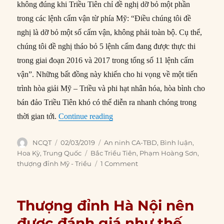
không đúng khi Triều Tiên chỉ đề nghị dỡ bỏ một phần
trong các lệnh cấm vận từ phía Mỹ: “Điều chúng tôi đề
nghị là dỡ bỏ một số cấm vận, không phải toàn bộ. Cụ thể,
chúng tôi đề nghị tháo bỏ 5 lệnh cấm đang được thực thi
trong giai đoạn 2016 và 2017 trong tổng số 11 lệnh cấm
vận”. Những bất đồng này khiến cho hi vọng về một tiến
trình hòa giải Mỹ – Triều và phi hạt nhân hóa, hòa bình cho
bán đảo Triều Tiên khó có thể diễn ra nhanh chóng trong
“Thượng đỉnh Mỹ-Triều: Canh bạc
thời gian tới.
Continue reading
Author
Posted
Categories
NCQT
02/03/2019
An ninh CA-TBD
,
Bình luận
,
on
Tags
Hoa Kỳ
,
Trung Quốc
Bắc Triều Tiên
,
Phạm Hoàng Sơn
,
thượng đỉnh Mỹ - Triều
1 Comment
Thượng đỉnh Hà Nội nên
được đánh giá như thế