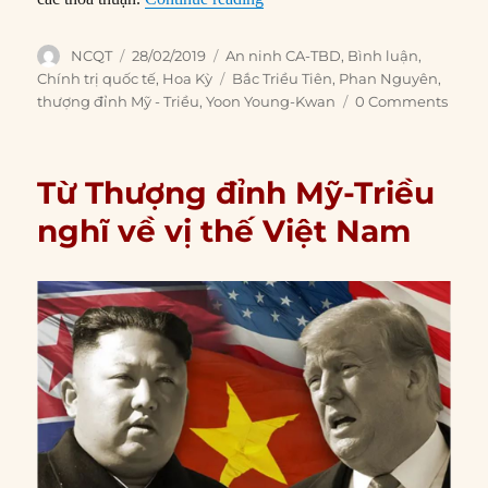
Author
Posted
Categories
NCQT
28/02/2019
An ninh CA-TBD
,
Bình luận
,
on
Tags
Chính trị quốc tế
,
Hoa Kỳ
Bắc Triều Tiên
,
Phan Nguyên
,
thượng đỉnh Mỹ - Triều
,
Yoon Young-Kwan
0 Comments
Từ Thượng đỉnh Mỹ-Triều
nghĩ về vị thế Việt Nam