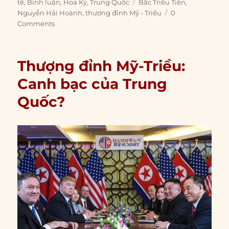
on
Tags
tế
,
Bình luận
,
Hoa Kỳ
,
Trung Quốc
Bắc Triều Tiên
,
Nguyễn Hải Hoành
,
thượng đỉnh Mỹ - Triều
0
Comments
Thượng đỉnh Mỹ-Triều:
Canh bạc của Trung
Quốc?