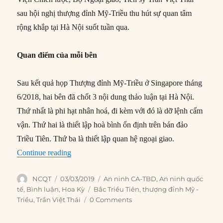
sau hội nghị thượng đỉnh Mỹ-Triều thu hút sự quan tâm
rộng khắp tại Hà Nội suốt tuần qua.
Quan điểm của mỗi bên
Sau kết quả họp Thượng đỉnh Mỹ-Triều ở Singapore tháng
6/2018, hai bên đã chốt 3 nội dung thảo luận tại Hà Nội.
Thứ nhất là phi hạt nhân hoá, đi kèm với đó là dỡ lệnh cấm
vận. Thứ hai là thiết lập hoà bình ổn định trên bán đảo
Triều Tiên. Thứ ba là thiết lập quan hệ ngoại giao.
“Thượng đỉnh Mỹ-Triều: ‘Mưu sự tại nhân, thành
Continue reading
Author
Posted
Categories
NCQT
03/03/2019
An ninh CA-TBD
,
An ninh quốc
on
Tags
tế
,
Bình luận
,
Hoa Kỳ
Bắc Triều Tiên
,
thượng đỉnh Mỹ -
Triều
,
Trần Việt Thái
0 Comments