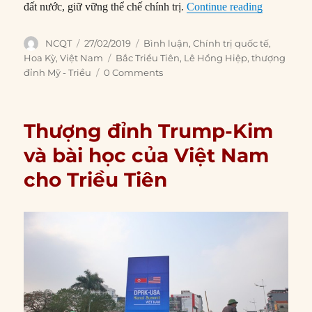
“Từ Thượng
đất nước, giữ vững thể chế chính trị.
Continue reading
Author
Posted
Categories
NCQT
27/02/2019
Bình luận
,
Chính trị quốc tế
,
on
Tags
Hoa Kỳ
,
Việt Nam
Bắc Triều Tiên
,
Lê Hồng Hiệp
,
thượng
đỉnh Mỹ - Triều
0 Comments
Thượng đỉnh Trump-Kim
và bài học của Việt Nam
cho Triều Tiên