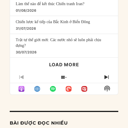
Làm thế nào để kết thúc Chiến tranh Iran?
01/08/2026
Chiến lược kế tiếp của Bắc Kinh ở Biển Đông
31/07/2026
Trật tự thế giới mới: Các nước nhỏ sẽ luôn phải chịu
đựng?
30/07/2026
LOAD MORE
PREVIOUS
SHOW
NEXT
EPISODE
EPISODES
EPISO
Show
LIST
Podcast
Informat
BÀI ĐƯỢC ĐỌC NHIỀU