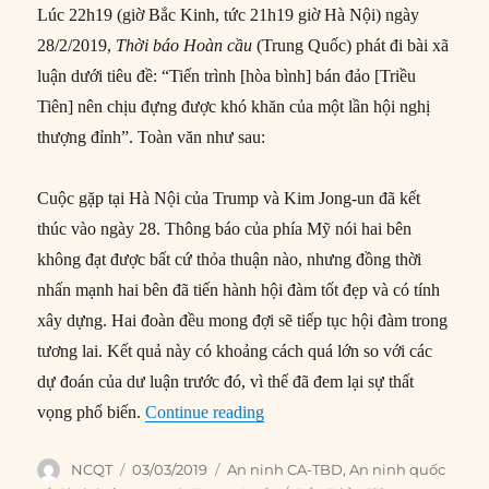
Lúc 22h19 (giờ Bắc Kinh, tức 21h19 giờ Hà Nội) ngày
28/2/2019,
Thời báo Hoàn cầu
(Trung Quốc) phát đi bài xã
luận dưới tiêu đề: “Tiến trình [hòa bình] bán đảo [Triều
Tiên] nên chịu đựng được khó khăn của một lần hội nghị
thượng đỉnh”. Toàn văn như sau:
Cuộc gặp tại Hà Nội của Trump và Kim Jong-un đã kết
thúc vào ngày 28. Thông báo của phía Mỹ nói hai bên
không đạt được bất cứ thỏa thuận nào, nhưng đồng thời
nhấn mạnh hai bên đã tiến hành hội đàm tốt đẹp và có tính
xây dựng. Hai đoàn đều mong đợi sẽ tiếp tục hội đàm trong
tương lai. Kết quả này có khoảng cách quá lớn so với các
dự đoán của dư luận trước đó, vì thế đã đem lại sự thất
“Trung Quốc nói về Thượng đỉn
vọng phổ biến.
Continue reading
Author
Posted
Categories
NCQT
03/03/2019
An ninh CA-TBD
,
An ninh quốc