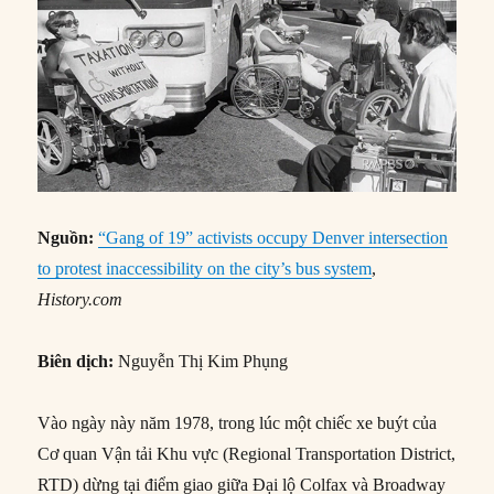
Nguồn:
“Gang of 19” activists occupy Denver intersection
to protest inaccessibility on the city’s bus system
,
History.com
Biên dịch:
Nguyễn Thị Kim Phụng
Vào ngày này năm 1978, trong lúc một chiếc xe buýt của
Cơ quan Vận tải Khu vực (Regional Transportation District,
RTD) dừng tại điểm giao giữa Đại lộ Colfax và Broadway