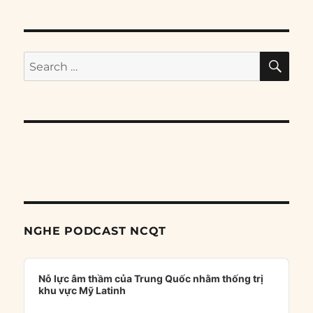
SE
Search
for:
NGHE PODCAST NCQT
Audio
Player
Nỗ lực âm thầm của Trung Quốc nhằm thống trị
khu vực Mỹ Latinh