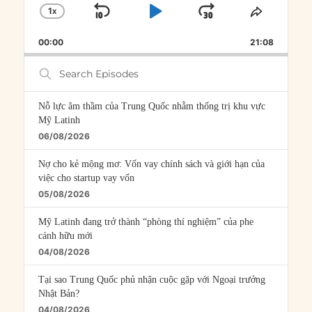
1
X
SKIP
PLAY
JUMP
CHANGE
SHARE
PLAYBACK
THIS
BACKWARD
PAUSE
FORWARD
00:00
RATE
21:08
EPISOD
Search
Episodes
Nỗ lực âm thầm của Trung Quốc nhằm thống trị khu vực
Mỹ Latinh
06/08/2026
Nợ cho kẻ mộng mơ: Vốn vay chính sách và giới hạn của
việc cho startup vay vốn
05/08/2026
Mỹ Latinh đang trở thành “phòng thí nghiệm” của phe
cánh hữu mới
04/08/2026
Tại sao Trung Quốc phủ nhận cuộc gặp với Ngoại trưởng
Nhật Bản?
04/08/2026