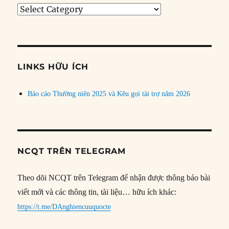
Tìm
bài
theo
chủ
đề
LINKS HỮU ÍCH
Báo cáo Thường niên 2025 và Kêu gọi tài trợ năm 2026
NCQT TRÊN TELEGRAM
Theo dõi NCQT trên Telegram để nhận được thông báo bài
viết mới và các thông tin, tài liệu… hữu ích khác:
https://t.me/DAnghiencuuquocte