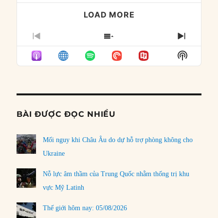
LOAD MORE
PREVIOUS
SHOW
NEXT
EPISODE
EPISODES
EPISO
Show
LIST
Podcast
Informat
BÀI ĐƯỢC ĐỌC NHIỀU
Mối nguy khi Châu Âu do dự hỗ trợ phòng không cho
Ukraine
Nỗ lực âm thầm của Trung Quốc nhằm thống trị khu
vực Mỹ Latinh
Thế giới hôm nay: 05/08/2026