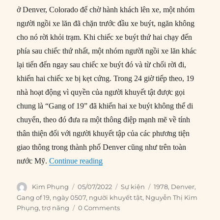
ở Denver, Colorado để chờ hành khách lên xe, một nhóm
người ngồi xe lăn đã chặn trước đầu xe buýt, ngăn không
cho nó rời khỏi trạm. Khi chiếc xe buýt thứ hai chạy đến
phía sau chiếc thứ nhất, một nhóm người ngồi xe lăn khác
lại tiến đến ngay sau chiếc xe buýt đó và từ chối rời đi,
khiến hai chiếc xe bị kẹt cứng. Trong 24 giờ tiếp theo, 19
nhà hoạt động vì quyền của người khuyết tật được gọi
chung là “Gang of 19” đã khiến hai xe buýt không thể di
chuyển, theo đó đưa ra một thông điệp mạnh mẽ về tính
thân thiện đối với người khuyết tập của các phương tiện
giao thông trong thành phố Denver cũng như trên toàn
“05/07/1978: “Gang of 19” chiếm gia
nước Mỹ.
Continue reading
Author
Posted
Categories
Tags
Kim Phụng
05/07/2022
Sự kiện
1978
,
Denver
,
on
Gang of 19
,
ngày 0507
,
người khuyết tật
,
Nguyễn Thị Kim
Phụng
,
trợ năng
0 Comments