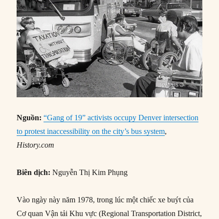
Nguồn:
“Gang of 19” activists occupy Denver intersection
to protest inaccessibility on the city’s bus system
,
History.com
Biên dịch:
Nguyễn Thị Kim Phụng
Vào ngày này năm 1978, trong lúc một chiếc xe buýt của
Cơ quan Vận tải Khu vực (Regional Transportation District,