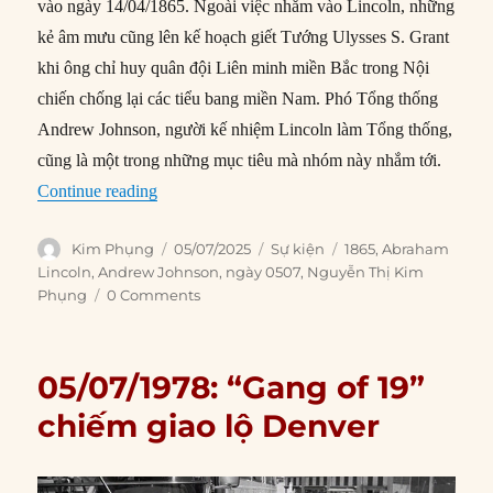
vào ngày 14/04/1865. Ngoài việc nhắm vào Lincoln, những
kẻ âm mưu cũng lên kế hoạch giết Tướng Ulysses S. Grant
khi ông chỉ huy quân đội Liên minh miền Bắc trong Nội
chiến chống lại các tiểu bang miền Nam. Phó Tổng thống
Andrew Johnson, người kế nhiệm Lincoln làm Tổng thống,
cũng là một trong những mục tiêu mà nhóm này nhắm tới.
“05/07/1865: Andrew Johnson ký lệnh hành qu
Continue reading
Author
Posted
Categories
Tags
Kim Phụng
05/07/2025
Sự kiện
1865
,
Abraham
on
Lincoln
,
Andrew Johnson
,
ngày 0507
,
Nguyễn Thị Kim
Phụng
0 Comments
05/07/1978: “Gang of 19”
chiếm giao lộ Denver