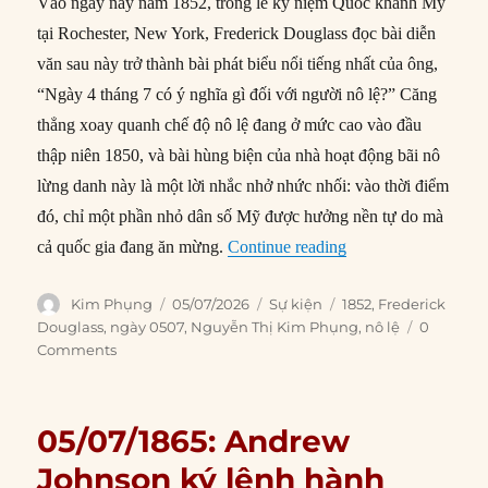
Vào ngày này năm 1852, trong lễ kỷ niệm Quốc khánh Mỹ
tại Rochester, New York, Frederick Douglass đọc bài diễn
văn sau này trở thành bài phát biểu nổi tiếng nhất của ông,
“Ngày 4 tháng 7 có ý nghĩa gì đối với người nô lệ?” Căng
thẳng xoay quanh chế độ nô lệ đang ở mức cao vào đầu
thập niên 1850, và bài hùng biện của nhà hoạt động bãi nô
lừng danh này là một lời nhắc nhở nhức nhối: vào thời điểm
đó, chỉ một phần nhỏ dân số Mỹ được hưởng nền tự do mà
“05/07/1852: Douglas
cả quốc gia đang ăn mừng.
Continue reading
Author
Posted
Categories
Tags
Kim Phụng
05/07/2026
Sự kiện
1852
,
Frederick
on
Douglass
,
ngày 0507
,
Nguyễn Thị Kim Phụng
,
nô lệ
0
Comments
05/07/1865: Andrew
Johnson ký lệnh hành