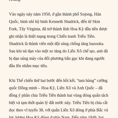
Vào ngày này năm 1950, ở gần thành phố Sojong, Hàn
Quốc, binh nhì bộ binh Kenneth Shadrick, đến từ Skin
Fork, Tây Virginia, đã trở thành lính Hoa Kỳ đầu tiên được
ghi nhận là thiệt mạng trong Chiến tranh Triều Tiên.
Shadrick là thành viên một đội súng chống tăng bazooka.
Sau khi nã đạn vào một xe tăng do Liên Xô chế tạo, anh đã
bị đạn súng máy của đối phương bắn gục khi đang ngước
đầu lên nhắm mục tiêu.
Khi Thế chiến thứ hai bước đến hồi kết, “tam hùng” cường
quốc Đồng minh – Hoa Kỳ, Liên Xô và Anh Quốc – đã
đồng ý phân chia Triều Tiên thành hai vùng đóng quân tách
biệt và tạm thời quản lý đất nước này. Triều Tiên bị chia cắt
dọc theo vĩ tuyến 38, với quân Liên Xô đóng ở phía Bắc và
lực lượng Hoa Kỳ đóng ở phía Nam. Đến năm 1949, hai