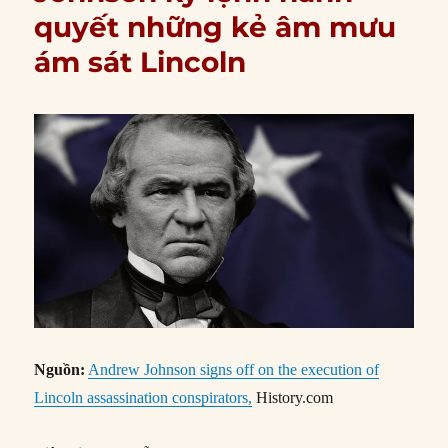
quyết những kẻ âm mưu
ám sát Lincoln
Nguồn:
Andrew Johnson signs off on the execution of
Lincoln assassination conspirators,
History.com