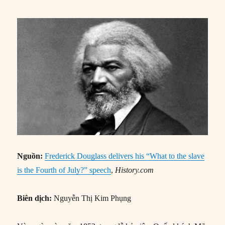
Nguồn:
Frederick Douglass delivers his “What to the slave
is the Fourth of July?” speech
,
History.com
Biên dịch:
Nguyễn Thị Kim Phụng