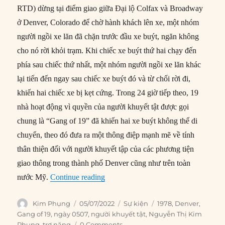
RTD) dừng tại điểm giao giữa Đại lộ Colfax và Broadway
ở Denver, Colorado để chờ hành khách lên xe, một nhóm
người ngồi xe lăn đã chặn trước đầu xe buýt, ngăn không
cho nó rời khỏi trạm. Khi chiếc xe buýt thứ hai chạy đến
phía sau chiếc thứ nhất, một nhóm người ngồi xe lăn khác
lại tiến đến ngay sau chiếc xe buýt đó và từ chối rời đi,
khiến hai chiếc xe bị kẹt cứng. Trong 24 giờ tiếp theo, 19
nhà hoạt động vì quyền của người khuyết tật được gọi
chung là “Gang of 19” đã khiến hai xe buýt không thể di
chuyển, theo đó đưa ra một thông điệp mạnh mẽ về tính
thân thiện đối với người khuyết tập của các phương tiện
giao thông trong thành phố Denver cũng như trên toàn
“05/07/1978: “Gang of 19” chiếm gia
nước Mỹ.
Continue reading
Author
Posted
Categories
Tags
Kim Phụng
05/07/2022
Sự kiện
1978
,
Denver
,
on
Gang of 19
,
ngày 0507
,
người khuyết tật
,
Nguyễn Thị Kim
Phụng
,
trợ năng
0 Comments