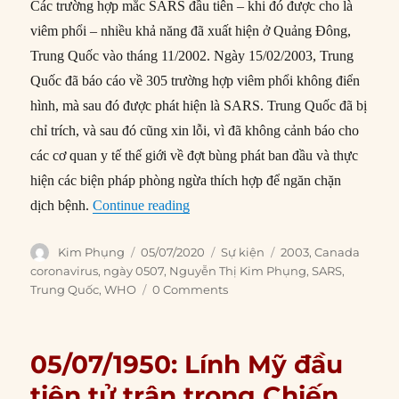
Các trường hợp mắc SARS đầu tiên – khi đó được cho là
viêm phổi – nhiều khả năng đã xuất hiện ở Quảng Đông,
Trung Quốc vào tháng 11/2002. Ngày 15/02/2003, Trung
Quốc đã báo cáo về 305 trường hợp viêm phổi không điển
hình, mà sau đó được phát hiện là SARS. Trung Quốc đã bị
chỉ trích, và sau đó cũng xin lỗi, vì đã không cảnh báo cho
các cơ quan y tế thế giới về đợt bùng phát ban đầu và thực
hiện các biện pháp phòng ngừa thích hợp để ngăn chặn
“05/07/2003: WHO tuyên bố SARS đã 
dịch bệnh.
Continue reading
Author
Posted
Categories
Tags
Kim Phụng
05/07/2020
Sự kiện
2003
,
Canada
on
coronavirus
,
ngày 0507
,
Nguyễn Thị Kim Phụng
,
SARS
,
Trung Quốc
,
WHO
0 Comments
05/07/1950: Lính Mỹ đầu
tiên tử trận trong Chiến