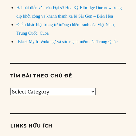
Hai bài diễn văn của Đại sứ Hoa Kỳ Elbridge Durbrow trong
dịp khởi công và khánh thành xa lộ Sài Gòn – Biên Hòa
Điểm khác biệt trong tư tưởng chiến tranh của Việt Nam,
Trung Quốc, Cuba
‘Black Myth: Wukong’ và sức mạnh mềm của Trung Quốc
TÌM BÀI THEO CHỦ ĐỀ
Tìm
bài
theo
chủ
đề
LINKS HỮU ÍCH