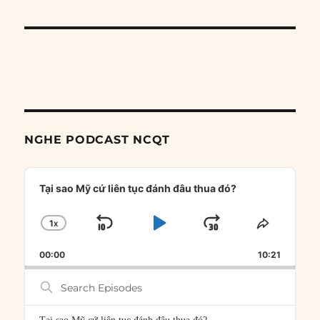
NGHE PODCAST NCQT
Audio
Player
Tại sao Mỹ cứ liên tục đánh đâu thua đó?
1
X
SKIP
PLAY
JUMP
CHANGE
SHARE
PLAYBACK
THIS
BACKWARD
PAUSE
FORWARD
00:00
RATE
10:21
EPISOD
Search
Episodes