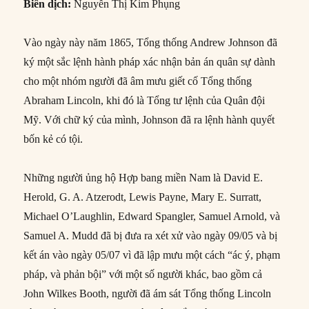
Biên dịch:
Nguyễn Thị Kim Phụng
Vào ngày này năm 1865, Tổng thống Andrew Johnson đã
ký một sắc lệnh hành pháp xác nhận bản án quân sự dành
cho một nhóm người đã âm mưu giết cố Tổng thống
Abraham Lincoln, khi đó là Tổng tư lệnh của Quân đội
Mỹ. Với chữ ký của mình, Johnson đã ra lệnh hành quyết
bốn kẻ có tội.
Những người ủng hộ Hợp bang miền Nam là David E.
Herold, G. A. Atzerodt, Lewis Payne, Mary E. Surratt,
Michael O’Laughlin, Edward Spangler, Samuel Arnold, và
Samuel A. Mudd đã bị đưa ra xét xử vào ngày 09/05 và bị
kết án vào ngày 05/07 vì đã lập mưu một cách “ác ý, phạm
pháp, và phản bội” ​​với một số người khác, bao gồm cả
John Wilkes Booth, người đã ám sát Tổng thống Lincoln