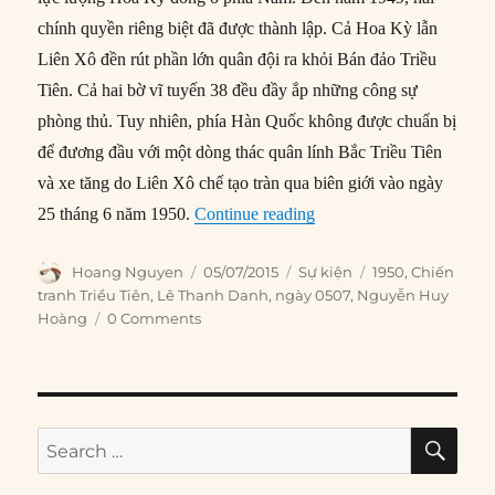
chính quyền riêng biệt đã được thành lập. Cả Hoa Kỳ lẫn
Liên Xô đền rút phần lớn quân đội ra khỏi Bán đảo Triều
Tiên. Cả hai bờ vĩ tuyến 38 đều đầy ắp những công sự
phòng thủ. Tuy nhiên, phía Hàn Quốc không được chuẩn bị
để đương đầu với một dòng thác quân lính Bắc Triều Tiên
và xe tăng do Liên Xô chế tạo tràn qua biên giới vào ngày
“05/07/1950: Lính Mỹ đầu 
25 tháng 6 năm 1950.
Continue reading
Author
Posted
Categories
Tags
Hoang Nguyen
05/07/2015
Sự kiện
1950
,
Chiến
on
tranh Triều Tiên
,
Lê Thanh Danh
,
ngày 0507
,
Nguyễn Huy
Hoàng
0 Comments
SE
Search
for: