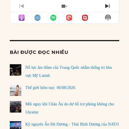
PREVIOUS
SHOW
NEXT
EPISODE
EPISODES
EPISO
Show
LIST
Podcast
Informat
BÀI ĐƯỢC ĐỌC NHIỀU
Nỗ lực âm thầm của Trung Quốc nhằm thống trị khu
vực Mỹ Latinh
Thế giới hôm nay: 06/08/2026
Mối nguy khi Châu Âu do dự hỗ trợ phòng không cho
Ukraine
Kỷ nguyên Ấn Độ Dương - Thái Bình Dương của NATO