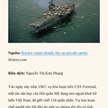
Nguồn:
Rocket causes deadly fire on aircraft carrier
,
History.com
Biên dịch:
Nguyễn Thị Kim Phụng
Vào ngày này năm 1967, vụ hỏa hoạn trên USS Forrestal,
một tàu sân bay của Hải quân Mỹ đang neo ngoài khơi bờ
biển Việt Nam, đã giết chết 134 quân nhân. Vụ hỏa hoạn
chết người này bắt đầu do một vụ phóng tên lửa vô tình.