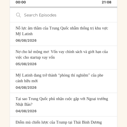
BACKWARD
PAUSE
FORWARD
00:00
RATE
21:08
EPISOD
Search
Episodes
Nỗ lực âm thầm của Trung Quốc nhằm thống trị khu vực
Mỹ Latinh
06/08/2026
Nợ cho kẻ mộng mơ: Vốn vay chính sách và giới hạn của
việc cho startup vay vốn
05/08/2026
Mỹ Latinh đang trở thành “phòng thí nghiệm” của phe
cánh hữu mới
04/08/2026
Tại sao Trung Quốc phủ nhận cuộc gặp với Ngoại trưởng
Nhật Bản?
04/08/2026
Điểm mù chiến lược của Trump tại Thái Bình Dương