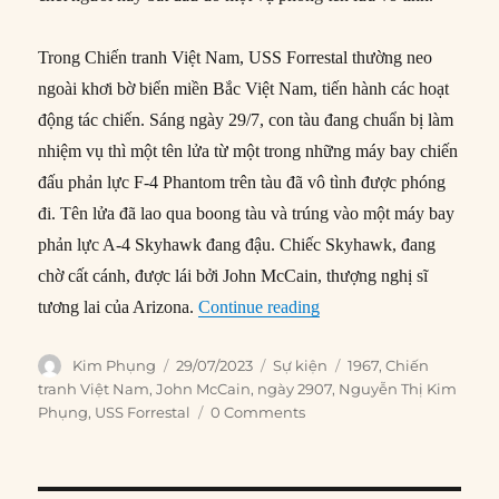
Trong Chiến tranh Việt Nam, USS Forrestal thường neo
ngoài khơi bờ biển miền Bắc Việt Nam, tiến hành các hoạt
động tác chiến. Sáng ngày 29/7, con tàu đang chuẩn bị làm
nhiệm vụ thì một tên lửa từ một trong những máy bay chiến
đấu phản lực F-4 Phantom trên tàu đã vô tình được phóng
đi. Tên lửa đã lao qua boong tàu và trúng vào một máy bay
phản lực A-4 Skyhawk đang đậu. Chiếc Skyhawk, đang
chờ cất cánh, được lái bởi John McCain, thượng nghị sĩ
“29/07/1967: Hoả hoạn tr
tương lai của Arizona.
Continue reading
Author
Posted
Categories
Tags
Kim Phụng
29/07/2023
Sự kiện
1967
,
Chiến
on
tranh Việt Nam
,
John McCain
,
ngày 2907
,
Nguyễn Thị Kim
Phụng
,
USS Forrestal
0 Comments