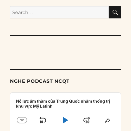
SE
Search
for:
NGHE PODCAST NCQT
Audio
Player
Nỗ lực âm thầm của Trung Quốc nhằm thống trị
khu vực Mỹ Latinh
1
X
SKIP
PLAY
JUMP
CHANGE
SHARE
PLAYBACK
THIS