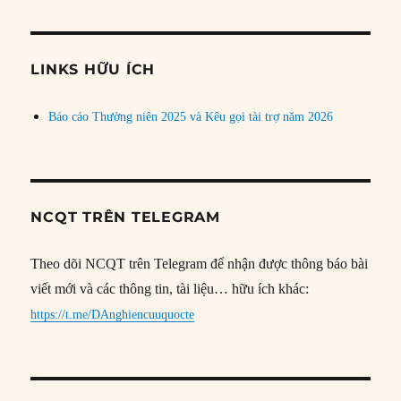
theo
chủ
đề
LINKS HỮU ÍCH
Báo cáo Thường niên 2025 và Kêu gọi tài trợ năm 2026
NCQT TRÊN TELEGRAM
Theo dõi NCQT trên Telegram để nhận được thông báo bài
viết mới và các thông tin, tài liệu… hữu ích khác:
https://t.me/DAnghiencuuquocte