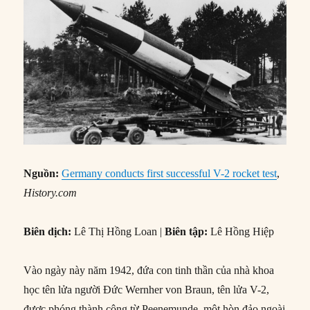
Nguồn:
Germany conducts first successful V-2 rocket test
,
History.com
Biên dịch:
Lê Thị Hồng Loan |
Biên tập:
Lê Hồng Hiệp
Vào ngày này năm 1942, đứa con tinh thần của nhà khoa
học tên lửa người Đức Wernher von Braun, tên lửa V-2,
được phóng thành công từ Peenemunde, một hòn đảo ngoài