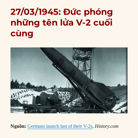
27/03/1945: Đức phóng
những tên lửa V-2 cuối
cùng
Nguồn:
Germans launch last of their V-2s
,
History.com