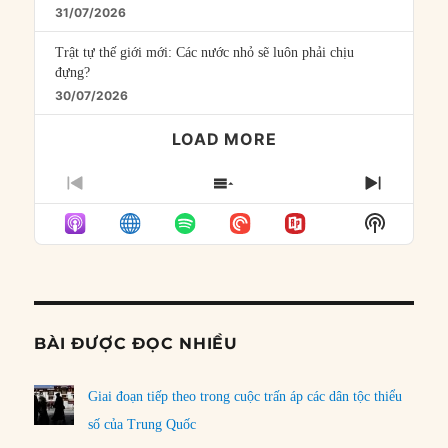
31/07/2026
Trật tự thế giới mới: Các nước nhỏ sẽ luôn phải chịu
đựng?
30/07/2026
LOAD MORE
PREVIOUS
SHOW
NEXT
EPISODE
EPISODES
EPISO
Show
LIST
Podcast
Informat
BÀI ĐƯỢC ĐỌC NHIỀU
Giai đoạn tiếp theo trong cuộc trấn áp các dân tộc thiểu
số của Trung Quốc