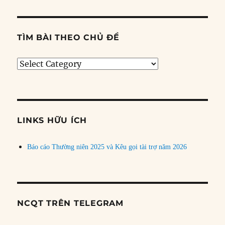
TÌM BÀI THEO CHỦ ĐỀ
Tìm
bài
theo
chủ
đề
LINKS HỮU ÍCH
Báo cáo Thường niên 2025 và Kêu gọi tài trợ năm 2026
NCQT TRÊN TELEGRAM