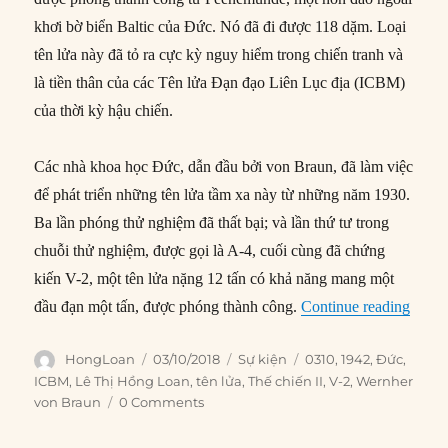
khơi bờ biển Baltic của Đức. Nó đã đi được 118 dặm. Loại
tên lửa này đã tỏ ra cực kỳ nguy hiểm trong chiến tranh và
là tiền thân của các Tên lửa Đạn đạo Liên Lục địa (ICBM)
của thời kỳ hậu chiến.
Các nhà khoa học Đức, dẫn đầu bởi von Braun, đã làm việc
để phát triển những tên lửa tầm xa này từ những năm 1930.
Ba lần phóng thử nghiệm đã thất bại; và lần thứ tư trong
chuỗi thử nghiệm, được gọi là A-4, cuối cùng đã chứng
kiến V-2, một tên lửa nặng 12 tấn có khả năng mang một
“03/1
đầu đạn một tấn, được phóng thành công.
Continue reading
Author
Posted
Categories
Tags
HongLoan
03/10/2018
Sự kiện
0310
,
1942
,
Đức
,
on
ICBM
,
Lê Thị Hồng Loan
,
tên lửa
,
Thế chiến II
,
V-2
,
Wernher
von Braun
0 Comments