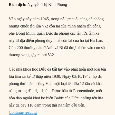
Biên dịch:
Nguyễn Thị Kim Phụng
Vào ngày này năm 1945, trong nỗ lực cuối cùng để phóng
những chiếc tên lửa V-2 còn lại của mình nhằm tấn công
phe Đồng Minh, quân Đức đã phóng các tên lửa tầm xa
này từ địa điểm phóng duy nhất còn lại của họ tại Hà Lan.
Gần 200 thường dân ở Anh và Bỉ đã được thêm vào con số
thương vong gây ra bởi V-2.
Các nhà khoa học Đức đã bắt tay vào phát triển một loại tên
lửa tầm xa kể từ thập niên 1930. Ngày 03/10/1942, họ đã
phóng thử thành công V-2, một loại tên lửa 12 tấn có khả
năng mang đầu đạn 1 tấn. Được bắn từ Peenemünde, một
hòn đảo ngoài khơi bờ biển Baltic của Đức, những tên lửa
này đã bay 118 dặm trong thử nghiệm đầu tiên.
“27/03/1945: Đức phóng những tên lửa V-2 cuố
Continue reading