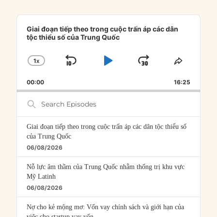
Audio
Player
Giai đoạn tiếp theo trong cuộc trấn áp các dân
tộc thiểu số của Trung Quốc
1
X
SKIP
PLAY
JUMP
CHANGE
SHARE
PLAYBACK
THIS
BACKWARD
PAUSE
FORWARD
00:00
RATE
16:25
EPISOD
Search
Episodes
Giai đoạn tiếp theo trong cuộc trấn áp các dân tộc thiểu số
của Trung Quốc
06/08/2026
Nỗ lực âm thầm của Trung Quốc nhằm thống trị khu vực
Mỹ Latinh
06/08/2026
Nợ cho kẻ mộng mơ: Vốn vay chính sách và giới hạn của
việc cho startup vay vốn