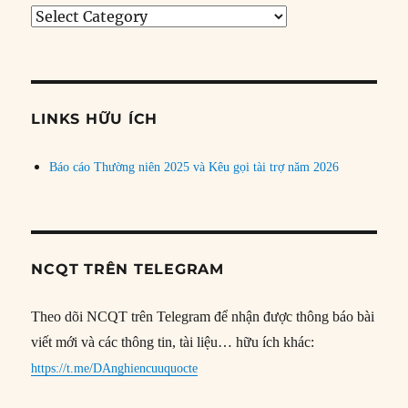
Tìm
bài
theo
chủ
đề
LINKS HỮU ÍCH
Báo cáo Thường niên 2025 và Kêu gọi tài trợ năm 2026
NCQT TRÊN TELEGRAM
Theo dõi NCQT trên Telegram để nhận được thông báo bài
viết mới và các thông tin, tài liệu… hữu ích khác:
https://t.me/DAnghiencuuquocte