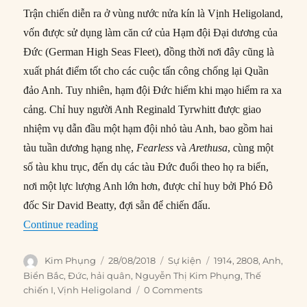
Trận chiến diễn ra ở vùng nước nửa kín là Vịnh Heligoland,
vốn được sử dụng làm căn cứ của Hạm đội Đại dương của
Đức (German High Seas Fleet), đồng thời nơi đây cũng là
xuất phát điểm tốt cho các cuộc tấn công chống lại Quần
đảo Anh. Tuy nhiên, hạm đội Đức hiếm khi mạo hiểm ra xa
cảng. Chỉ huy người Anh Reginald Tyrwhitt được giao
nhiệm vụ dẫn đầu một hạm đội nhỏ tàu Anh, bao gồm hai
tàu tuần dương hạng nhẹ,
Fearless
và
Arethusa
, cùng một
số tàu khu trục, đến dụ các tàu Đức đuổi theo họ ra biển,
nơi một lực lượng Anh lớn hơn, được chỉ huy bởi Phó Đô
đốc Sir David Beatty, đợi sẵn để chiến đấu.
“28/08/1914: Trận Vịnh Heligoland”
Continue reading
Author
Posted
Categories
Tags
Kim Phụng
28/08/2018
Sự kiện
1914
,
2808
,
Anh
,
on
Biển Bắc
,
Đức
,
hải quân
,
Nguyễn Thị Kim Phụng
,
Thế
chiến I
,
Vịnh Heligoland
0 Comments