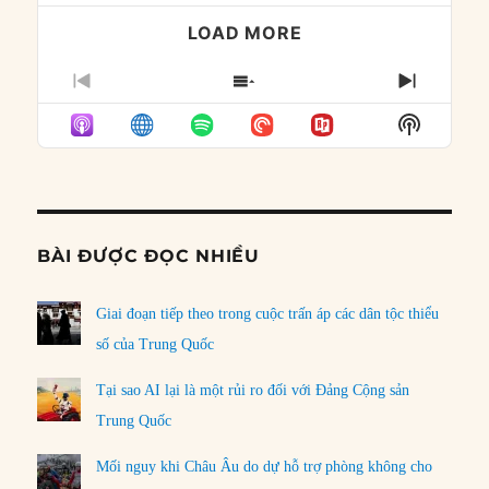
LOAD MORE
PREVIOUS
SHOW
NEXT
EPISODE
EPISODES
EPISO
Show
LIST
Podcast
Informat
BÀI ĐƯỢC ĐỌC NHIỀU
Giai đoạn tiếp theo trong cuộc trấn áp các dân tộc thiểu
số của Trung Quốc
Tại sao AI lại là một rủi ro đối với Đảng Cộng sản
Trung Quốc
Mối nguy khi Châu Âu do dự hỗ trợ phòng không cho