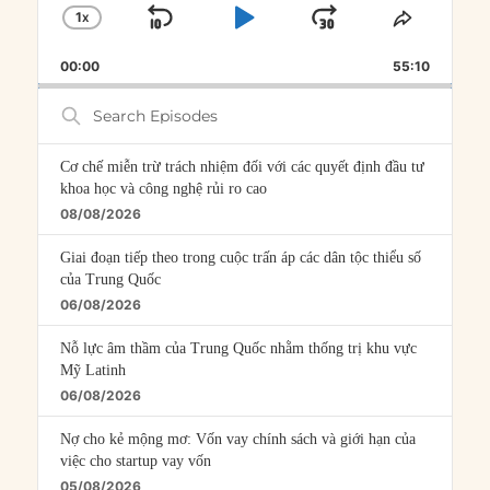
1
X
SKIP
PLAY
JUMP
CHANGE
SHARE
PLAYBACK
THIS
BACKWARD
PAUSE
FORWARD
00:00
RATE
55:10
EPISOD
Search
Episodes
Cơ chế miễn trừ trách nhiệm đối với các quyết định đầu tư
khoa học và công nghệ rủi ro cao
08/08/2026
Giai đoạn tiếp theo trong cuộc trấn áp các dân tộc thiểu số
của Trung Quốc
06/08/2026
Nỗ lực âm thầm của Trung Quốc nhằm thống trị khu vực
Mỹ Latinh
06/08/2026
Nợ cho kẻ mộng mơ: Vốn vay chính sách và giới hạn của
việc cho startup vay vốn
05/08/2026