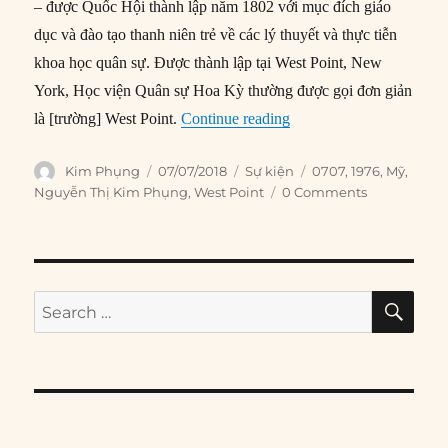
– được Quốc Hội thành lập năm 1802 với mục đích giáo
dục và đào tạo thanh niên trẻ về các lý thuyết và thực tiễn
khoa học quân sự. Được thành lập tại West Point, New
York, Học viện Quân sự Hoa Kỳ thường được gọi đơn giản
“07/07/1976: Học viên n
là [trường] West Point.
Continue reading
Author
Posted
Categories
Tags
Kim Phụng
07/07/2018
Sự kiện
0707
,
1976
,
Mỹ
,
on
Nguyễn Thị Kim Phụng
,
West Point
0 Comments
SE
Search
for: