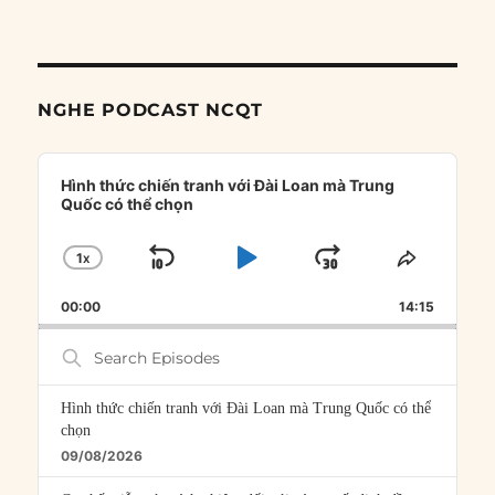
NGHE PODCAST NCQT
Audio
Player
Hình thức chiến tranh với Đài Loan mà Trung
Quốc có thể chọn
1
X
SKIP
PLAY
JUMP
CHANGE
SHARE
PLAYBACK
THIS
BACKWARD
PAUSE
FORWARD
00:00
RATE
14:15
EPISOD
Search
Episodes
Hình thức chiến tranh với Đài Loan mà Trung Quốc có thể
chọn
09/08/2026