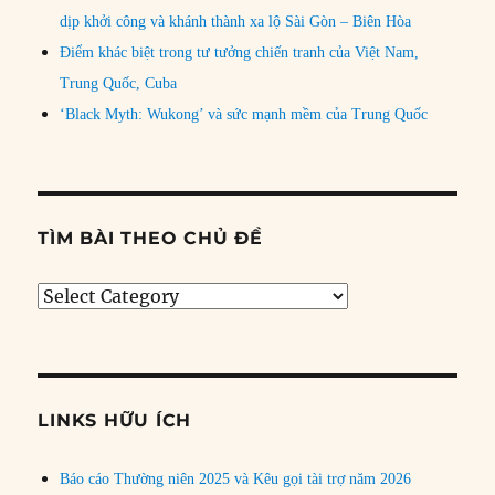
dịp khởi công và khánh thành xa lộ Sài Gòn – Biên Hòa
Điểm khác biệt trong tư tưởng chiến tranh của Việt Nam,
Trung Quốc, Cuba
‘Black Myth: Wukong’ và sức mạnh mềm của Trung Quốc
TÌM BÀI THEO CHỦ ĐỀ
Tìm
bài
theo
chủ
đề
LINKS HỮU ÍCH
Báo cáo Thường niên 2025 và Kêu gọi tài trợ năm 2026