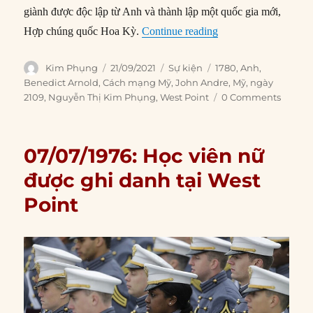
giành được độc lập từ Anh và thành lập một quốc gia mới,
“21/09/1780: Tướng 
Hợp chúng quốc Hoa Kỳ.
Continue reading
Author
Posted
Categories
Tags
Kim Phụng
21/09/2021
Sự kiện
1780
,
Anh
,
on
Benedict Arnold
,
Cách mạng Mỹ
,
John Andre
,
Mỹ
,
ngày
2109
,
Nguyễn Thị Kim Phụng
,
West Point
0 Comments
07/07/1976: Học viên nữ
được ghi danh tại West
Point