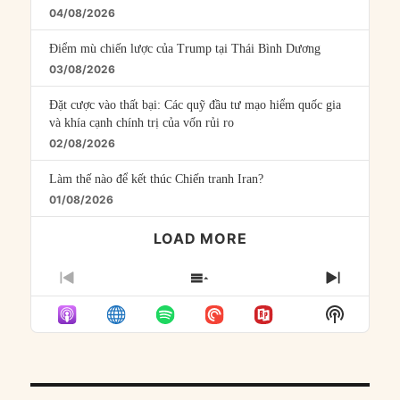
04/08/2026
Điểm mù chiến lược của Trump tại Thái Bình Dương
03/08/2026
Đặt cược vào thất bại: Các quỹ đầu tư mạo hiểm quốc gia
và khía cạnh chính trị của vốn rủi ro
02/08/2026
Làm thế nào để kết thúc Chiến tranh Iran?
01/08/2026
LOAD MORE
PREVIOUS
SHOW
NEXT
EPISODE
EPISODES
EPISO
Show
LIST
Podcast
Informat