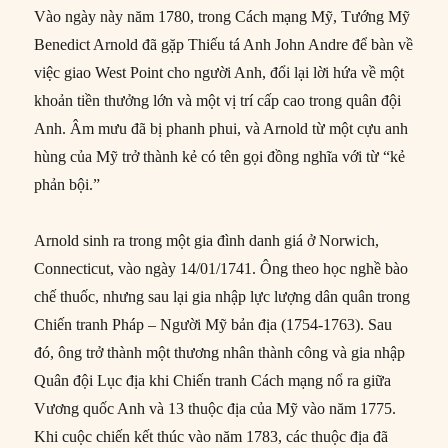
Vào ngày này năm 1780, trong Cách mạng Mỹ, Tướng Mỹ
Benedict Arnold đã gặp Thiếu tá Anh John Andre để bàn về
việc giao West Point cho người Anh, đổi lại lời hứa về một
khoản tiền thưởng lớn và một vị trí cấp cao trong quân đội
Anh. Âm mưu đã bị phanh phui, và Arnold từ một cựu anh
hùng của Mỹ trở thành kẻ có tên gọi đồng nghĩa với từ “kẻ
phản bội.”
Arnold sinh ra trong một gia đình danh giá ở Norwich,
Connecticut, vào ngày 14/01/1741. Ông theo học nghề bào
chế thuốc, nhưng sau lại gia nhập lực lượng dân quân trong
Chiến tranh Pháp – Người Mỹ bản địa (1754-1763). Sau
đó, ông trở thành một thương nhân thành công và gia nhập
Quân đội Lục địa khi Chiến tranh Cách mạng nổ ra giữa
Vương quốc Anh và 13 thuộc địa của Mỹ vào năm 1775.
Khi cuộc chiến kết thúc vào năm 1783, các thuộc địa đã