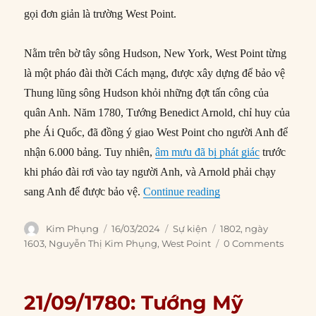
gọi đơn giản là trường West Point.
Nằm trên bờ tây sông Hudson, New York, West Point từng
là một pháo đài thời Cách mạng, được xây dựng để bảo vệ
Thung lũng sông Hudson khỏi những đợt tấn công của
quân Anh. Năm 1780, Tướng Benedict Arnold, chỉ huy của
phe Ái Quốc, đã đồng ý giao West Point cho người Anh để
nhận 6.000 bảng. Tuy nhiên,
âm mưu đã bị phát giác
trước
khi pháo đài rơi vào tay người Anh, và Arnold phải chạy
“16/03/1802: Thành 
sang Anh để được bảo vệ.
Continue reading
Author
Posted
Categories
Tags
Kim Phụng
16/03/2024
Sự kiện
1802
,
ngày
on
1603
,
Nguyễn Thị Kim Phụng
,
West Point
0 Comments
21/09/1780: Tướng Mỹ