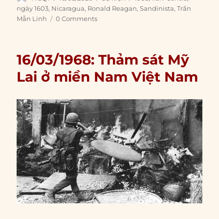
on
ngày 1603
,
Nicaragua
,
Ronald Reagan
,
Sandinista
,
Trần
Mẫn Linh
0 Comments
16/03/1968: Thảm sát Mỹ
Lai ở miền Nam Việt Nam