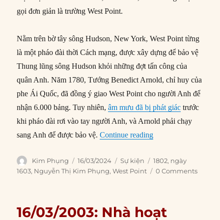
gọi đơn giản là trường West Point.
Nằm trên bờ tây sông Hudson, New York, West Point từng
là một pháo đài thời Cách mạng, được xây dựng để bảo vệ
Thung lũng sông Hudson khỏi những đợt tấn công của
quân Anh. Năm 1780, Tướng Benedict Arnold, chỉ huy của
phe Ái Quốc, đã đồng ý giao West Point cho người Anh để
nhận 6.000 bảng. Tuy nhiên,
âm mưu đã bị phát giác
trước
khi pháo đài rơi vào tay người Anh, và Arnold phải chạy
“16/03/1802: Thành 
sang Anh để được bảo vệ.
Continue reading
Author
Posted
Categories
Tags
Kim Phụng
16/03/2024
Sự kiện
1802
,
ngày
on
1603
,
Nguyễn Thị Kim Phụng
,
West Point
0 Comments
16/03/2003: Nhà hoạt