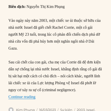
Biên dịch:
Nguyễn Thị Kim Phụng
Vào ngày này năm 2003, một chiếc xe ủi thuộc sở hữu của
nhà nước Israel đã giết chết Rachel Corrie, một cô gái
người Mỹ 23 tuổi, trong lúc cô phản đối chiến dịch phá dỡ
nhà cửa vốn đã phá hủy hơn một nghìn ngôi nhà ở Dải
Gaza.
Sau cái chết của con gái, cha mẹ của Corrie đã đệ đơn kiện
dân sự chống lại nhà nước Israel, khẳng định rằng cô gái đã
bị sát hại một cách có chủ đích – nói cách khác, người lính
lái chiếc xe ủi của Lực lượng Phòng vệ Israel đã phớt lờ
nguy cơ xảy ra sự cố (criminal negligence).
“16/03/2003: Nhà hoạt động hòa bình Rachel Cor
Continue reading
Author
Posted
Categories
Tags
Kim Phụng
16/03/2023
Sự kiện
2003
,
Israel
,