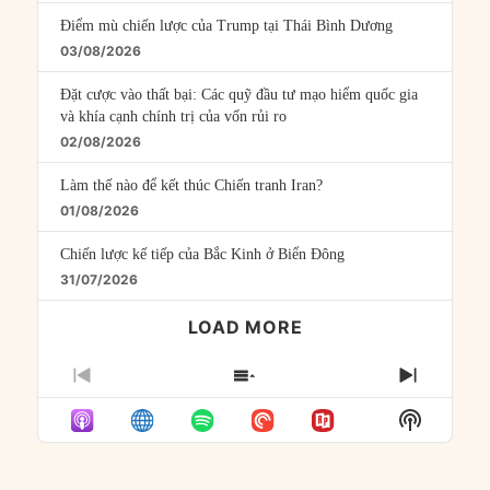
Điểm mù chiến lược của Trump tại Thái Bình Dương
03/08/2026
Đặt cược vào thất bại: Các quỹ đầu tư mạo hiểm quốc gia
và khía cạnh chính trị của vốn rủi ro
02/08/2026
Làm thế nào để kết thúc Chiến tranh Iran?
01/08/2026
Chiến lược kế tiếp của Bắc Kinh ở Biển Đông
31/07/2026
LOAD MORE
PREVIOUS
SHOW
NEXT
EPISODE
EPISODES
EPISO
Show
LIST
Podcast
Informat