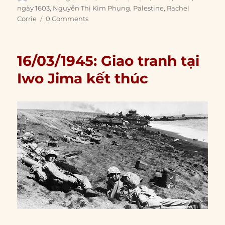
on
ngày 1603
,
Nguyễn Thị Kim Phụng
,
Palestine
,
Rachel
Corrie
0 Comments
16/03/1945: Giao tranh tại
Iwo Jima kết thúc