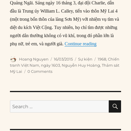
Quảng Ngãi. Sáng ngày 16 tháng 3, đại đội Charlie, dẫn
đầu là Trung úy William L. Calley, tiến vào thôn Mỹ Lai 4
(một trong bốn thôn của làng Sơn Mỹ) với nhiệm vụ tìm và
diệt du kích Việt Cộng. Tuy nhiên, họ chỉ tìm được những
người dân thường không có vũ khí, trong đó phần lớn là
“16/03/1968: Thả
phụ nữ, trẻ em, và người già.
Continue reading
Author
Posted
Categories
Tags
Hoang Nguyen
16/03/2015
Sự kiện
1968
,
Chiến
on
tranh Việt Nam
,
ngày 1603
,
Nguyễn Huy Hoàng
,
Thảm sát
Mỹ Lai
0 Comments
SE
Search
for: