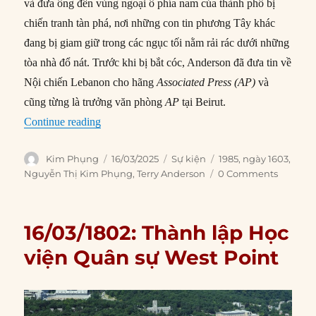
và đưa ông đến vùng ngoại ô phía nam của thành phố bị
chiến tranh tàn phá, nơi những con tin phương Tây khác
đang bị giam giữ trong các ngục tối nằm rải rác dưới những
tòa nhà đổ nát. Trước khi bị bắt cóc, Anderson đã đưa tin về
Nội chiến Lebanon cho hãng
Associated Press (AP)
và
cũng từng là trưởng văn phòng
AP
tại Beirut.
“16/03/1985: Nhà báo người Mỹ Terry Anderson
Continue reading
Author
Posted
Categories
Tags
Kim Phụng
16/03/2025
Sự kiện
1985
,
ngày 1603
,
on
Nguyễn Thị Kim Phụng
,
Terry Anderson
0 Comments
16/03/1802: Thành lập Học
viện Quân sự West Point