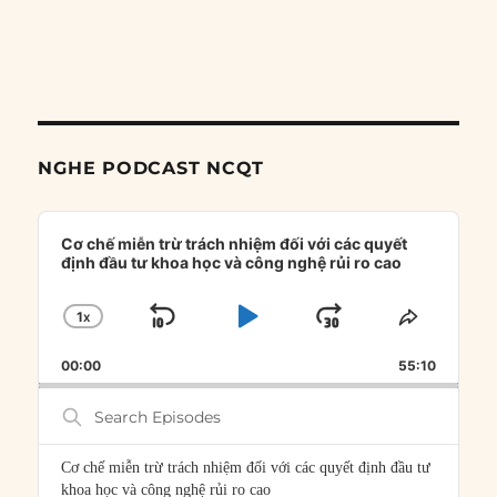
NGHE PODCAST NCQT
Audio
Player
Cơ chế miễn trừ trách nhiệm đối với các quyết
định đầu tư khoa học và công nghệ rủi ro cao
1
X
SKIP
PLAY
JUMP
CHANGE
SHARE
PLAYBACK
THIS
BACKWARD
PAUSE
FORWARD
00:00
RATE
55:10
EPISOD
Search
Episodes
Cơ chế miễn trừ trách nhiệm đối với các quyết định đầu tư
khoa học và công nghệ rủi ro cao