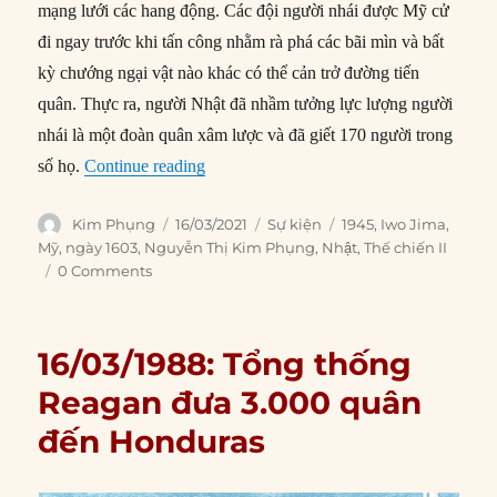
mạng lưới các hang động. Các đội người nhái được Mỹ cử
đi ngay trước khi tấn công nhằm rà phá các bãi mìn và bất
kỳ chướng ngại vật nào khác có thể cản trở đường tiến
quân. Thực ra, người Nhật đã nhầm tưởng lực lượng người
nhái là một đoàn quân xâm lược và đã giết 170 người trong
“16/03/1945: Giao tranh tại Iwo Jima kết
số họ.
Continue reading
Author
Posted
Categories
Tags
Kim Phụng
16/03/2021
Sự kiện
1945
,
Iwo Jima
,
on
Mỹ
,
ngày 1603
,
Nguyễn Thị Kim Phụng
,
Nhật
,
Thế chiến II
0 Comments
16/03/1988: Tổng thống
Reagan đưa 3.000 quân
đến Honduras