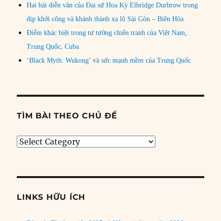
Hai bài diễn văn của Đại sứ Hoa Kỳ Elbridge Durbrow trong
dịp khởi công và khánh thành xa lộ Sài Gòn – Biên Hòa
Điểm khác biệt trong tư tưởng chiến tranh của Việt Nam,
Trung Quốc, Cuba
‘Black Myth: Wukong’ và sức mạnh mềm của Trung Quốc
TÌM BÀI THEO CHỦ ĐỀ
Tìm
bài
theo
chủ
đề
LINKS HỮU ÍCH