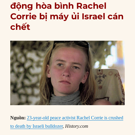
động hòa bình Rachel
Corrie bị máy ủi Israel cán
chết
Nguồn:
23-year-old peace activist Rachel Corrie is crushed
to death by Israeli bulldozer
,
History.com