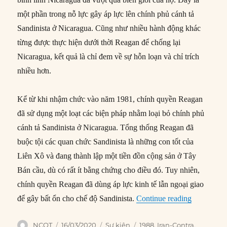
một phần trong nỗ lực gây áp lực lên chính phủ cánh tả
Sandinista ở Nicaragua. Cũng như nhiều hành động khác
từng được thực hiện dưới thời Reagan để chống lại
Nicaragua, kết quả là chỉ đem về sự hỗn loạn và chỉ trích
nhiều hơn.
Kể từ khi nhậm chức vào năm 1981, chính quyền Reagan
đã sử dụng một loạt các biện pháp nhằm loại bỏ chính phủ
cánh tả Sandinista ở Nicaragua. Tổng thống Reagan đã
buộc tội các quan chức Sandinista là những con tốt của
Liên Xô và đang thành lập một tiền đồn cộng sản ở Tây
Bán cầu, dù có rất ít bằng chứng cho điều đó. Tuy nhiên,
chính quyền Reagan đã dùng áp lực kinh tế lẫn ngoại giao
“16/03/198
để gây bất ổn cho chế độ Sandinista.
Continue reading
Author
Posted
Categories
Tags
NCQT
16/03/2020
Sự kiện
1988
,
Iran-Contra
,