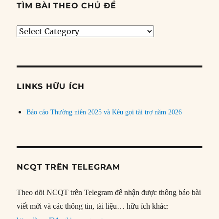
TÌM BÀI THEO CHỦ ĐỀ
Tìm
bài
theo
chủ
đề
LINKS HỮU ÍCH
Báo cáo Thường niên 2025 và Kêu gọi tài trợ năm 2026
NCQT TRÊN TELEGRAM
Theo dõi NCQT trên Telegram để nhận được thông báo bài
viết mới và các thông tin, tài liệu… hữu ích khác: