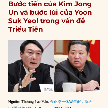
Bước tiến của Kim Jong
Un và bước lùi của Yoon
Suk Yeol trong vấn đề
Triều Tiên
Nguồn:
Thường Lạc Văn,
金正恩一休完年假，就丢