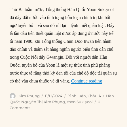
Thứ Ba tuần trước, Tổng thống Hàn Quốc Yoon Suk-yeol
đã đẩy đất nước vào tình trạng hỗn loạn chính trị khi bất
ngờ tuyên bố – và sau đó rút lại – lệnh thiết quân luật. Đây
là lần đầu tiên thiết quân luật được áp dụng ở nước này kể
từ năm 1980, khi Tổng thống Chun Doo-hwan tiến hành
đảo chính và thảm sát hàng nghìn người biểu tình dân chủ
trong Cuộc Nổi dậy Gwangju. Đối với người dân Hàn
Quốc, tuyên bố của Yoon là một sự thức tỉnh phũ phàng
trước thực tế rằng thời kỳ đen tối của chế độ độc tài quân sự
“Đằng sau cu
có thể vẫn chưa thuộc về dĩ vãng.
Continue reading
Author
Posted
Categories
Tags
Kim Phụng
11/12/2024
Bình luận
,
Châu Á
Hàn
on
Quốc
,
Nguyễn Thị Kim Phụng
,
Yoon Suk-yeol
0
Comments