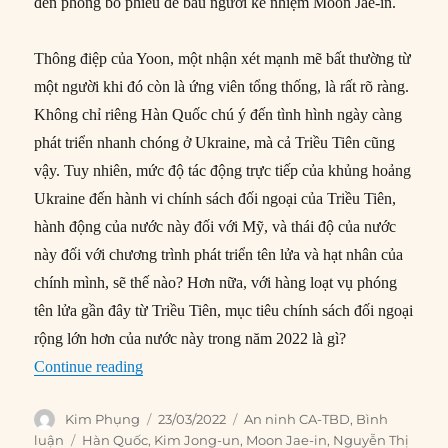
đến phòng bỏ phiếu để bầu người kế nhiệm Moon Jae-in.
Thông điệp của Yoon, một nhận xét mạnh mẽ bất thường từ
một người khi đó còn là ứng viên tổng thống, là rất rõ ràng.
Không chỉ riêng Hàn Quốc chú ý đến tình hình ngày càng
phát triển nhanh chóng ở Ukraine, mà cả Triều Tiên cũng
vậy. Tuy nhiên, mức độ tác động trực tiếp của khủng hoảng
Ukraine đến hành vi chính sách đối ngoại của Triều Tiên,
hành động của nước này đối với Mỹ, và thái độ của nước
này đối với chương trình phát triển tên lửa và hạt nhân của
chính mình, sẽ thế nào? Hơn nữa, với hàng loạt vụ phóng
tên lửa gần đây từ Triều Tiên, mục tiêu chính sách đối ngoại
rộng lớn hơn của nước này trong năm 2022 là gì?
“Quan điểm của Triều Tiên về Khủng hoảng Uk
Continue reading
Author
Posted
Categories
Kim Phụng
23/03/2022
An ninh CA-TBD
,
Bình
on
Tags
luận
Hàn Quốc
,
Kim Jong-un
,
Moon Jae-in
,
Nguyễn Thị