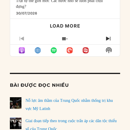
Trật tự thế giới mới: Các nước nhỏ sẽ luôn phải chịu
đựng?
30/07/2026
LOAD MORE
PREVIOUS
SHOW
NEXT
EPISODE
EPISODES
EPISO
Show
LIST
Podcast
Informat
BÀI ĐƯỢC ĐỌC NHIỀU
Nỗ lực âm thầm của Trung Quốc nhằm thống trị khu
vực Mỹ Latinh
Giai đoạn tiếp theo trong cuộc trấn áp các dân tộc thiểu
số của Trung Quốc