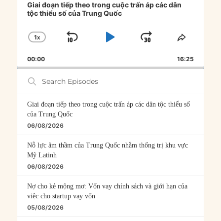
Player
Giai đoạn tiếp theo trong cuộc trấn áp các dân
tộc thiểu số của Trung Quốc
1
X
SKIP
PLAY
JUMP
CHANGE
SHARE
PLAYBACK
THIS
BACKWARD
PAUSE
FORWARD
00:00
RATE
16:25
EPISOD
Search
Episodes
Giai đoạn tiếp theo trong cuộc trấn áp các dân tộc thiểu số
của Trung Quốc
06/08/2026
Nỗ lực âm thầm của Trung Quốc nhằm thống trị khu vực
Mỹ Latinh
06/08/2026
Nợ cho kẻ mộng mơ: Vốn vay chính sách và giới hạn của
việc cho startup vay vốn
05/08/2026