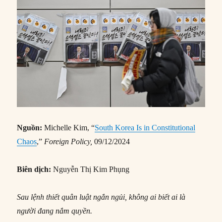
Nguồn:
Michelle Kim, “
South Korea Is in Constitutional
Chaos
,”
Foreign Policy,
09/12/2024
Biên dịch:
Nguyễn Thị Kim Phụng
Sau lệnh thiết quân luật ngắn ngủi, không ai biết ai là
người đang nắm quyền.