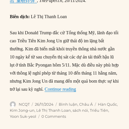
出“重磅炸弹”
,
ThePaper.cn
, 20/11/2024.
Biên dịch:
Lê Thị Thanh Loan
Sau khi Donald Trump đắc cử Tổng thống Mỹ, lãnh đạo tối
cao Triều Tiên Kim Jong Un giữ thái độ im lặng bất
thường. Kim đã biến mất khỏi truyền thông nhà nước gần
10 ngày kể từ sau chuyến thị sát các dự án tái thiết hậu lũ
lụt ở tỉnh Bắc Pyongan hôm 5/11. Mặc dù điều này phù hợp
với thông lệ nghỉ phép từ tháng 10 đến tháng 11 hằng năm,
nhưng Kim Jong Un đã mang đến một quả bom thực sự khi
“Bước tiến của Kim Jong Un 
trở lại sau kỳ nghỉ.
Continue reading
Author
Posted
Categories
Tags
NCQT
26/11/2024
Bình luận
,
Châu Á
Hàn Quốc
,
on
Kim Jong-un
,
Lê Thị Thanh Loan
,
sách nói
,
Triều Tiên
,
Yoon Suk-yeol
0 Comments