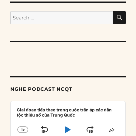
SE
Search
for:
NGHE PODCAST NCQT
Audio
Player
Giai đoạn tiếp theo trong cuộc trấn áp các dân
tộc thiểu số của Trung Quốc
1
X
SKIP
PLAY
JUMP
CHANGE
SHARE