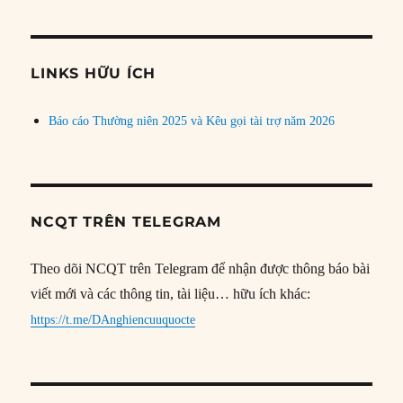
theo
chủ
đề
LINKS HỮU ÍCH
Báo cáo Thường niên 2025 và Kêu gọi tài trợ năm 2026
NCQT TRÊN TELEGRAM
Theo dõi NCQT trên Telegram để nhận được thông báo bài
viết mới và các thông tin, tài liệu… hữu ích khác:
https://t.me/DAnghiencuuquocte