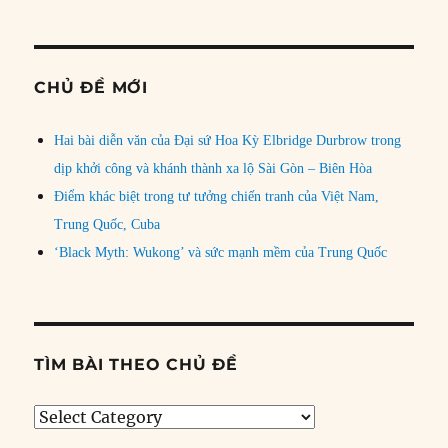
CHỦ ĐỀ MỚI
Hai bài diễn văn của Đại sứ Hoa Kỳ Elbridge Durbrow trong
dịp khởi công và khánh thành xa lộ Sài Gòn – Biên Hòa
Điểm khác biệt trong tư tưởng chiến tranh của Việt Nam,
Trung Quốc, Cuba
‘Black Myth: Wukong’ và sức mạnh mềm của Trung Quốc
TÌM BÀI THEO CHỦ ĐỀ
Tìm
bài