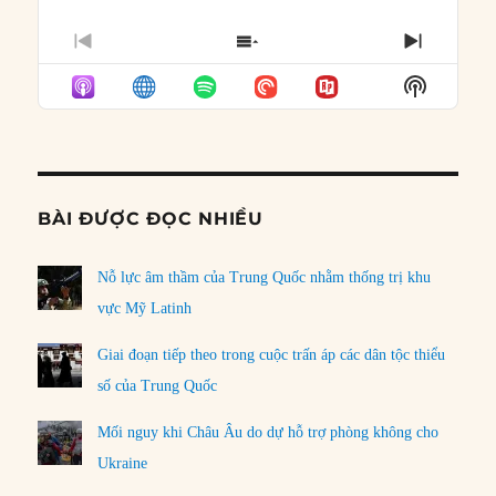
PREVIOUS
SHOW
NEXT
EPISODE
EPISODES
EPISO
Show
LIST
Podcast
Informat
BÀI ĐƯỢC ĐỌC NHIỀU
Nỗ lực âm thầm của Trung Quốc nhằm thống trị khu
vực Mỹ Latinh
Giai đoạn tiếp theo trong cuộc trấn áp các dân tộc thiểu
số của Trung Quốc
Mối nguy khi Châu Âu do dự hỗ trợ phòng không cho
Ukraine