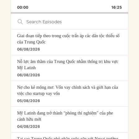
PLAYBACK
THIS
BACKWARD
PAUSE
FORWARD
00:00
RATE
16:25
EPISOD
Search
Episodes
Giai đoạn tiếp theo trong cuộc trấn áp các dân tộc thiểu số
của Trung Quốc
06/08/2026
Nỗ lực âm thầm của Trung Quốc nhằm thống trị khu vực
Mỹ Latinh
06/08/2026
Nợ cho kẻ mộng mơ: Vốn vay chính sách và giới hạn của
việc cho startup vay vốn
05/08/2026
Mỹ Latinh đang trở thành “phòng thí nghiệm” của phe
cánh hữu mới
04/08/2026
Tại sao Trung Quốc phủ nhận cuộc gặp với Ngoại trưởng