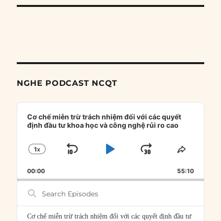
NGHE PODCAST NCQT
Audio
Player
Cơ chế miễn trừ trách nhiệm đối với các quyết
định đầu tư khoa học và công nghệ rủi ro cao
1
X
SKIP
PLAY
JUMP
CHANGE
SHARE
PLAYBACK
THIS
BACKWARD
PAUSE
FORWARD
00:00
RATE
55:10
EPISOD
Search
Episodes
Cơ chế miễn trừ trách nhiệm đối với các quyết định đầu tư