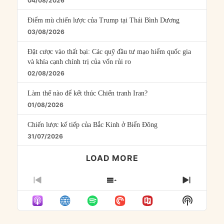
04/08/2026
Điểm mù chiến lược của Trump tại Thái Bình Dương
03/08/2026
Đặt cược vào thất bại: Các quỹ đầu tư mạo hiểm quốc gia
và khía cạnh chính trị của vốn rủi ro
02/08/2026
Làm thế nào để kết thúc Chiến tranh Iran?
01/08/2026
Chiến lược kế tiếp của Bắc Kinh ở Biển Đông
31/07/2026
LOAD MORE
PREVIOUS
SHOW
NEXT
EPISODE
EPISODES
EPISO
Show
LIST
Podcast
Informat