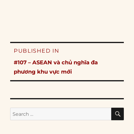
Post
PUBLISHED IN
navigation
#107 – ASEAN và chủ nghĩa đa
phương khu vực mới
SE
Search
for: