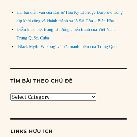
Hai bài diễn văn của Đại sứ Hoa Kỳ Elbridge Durbrow trong
dịp khởi công và khánh thành xa lộ Sài Gòn – Biên Hòa
Điểm khác biệt trong tư tưởng chiến tranh của Việt Nam,
Trung Quốc, Cuba
‘Black Myth: Wukong’ và sức mạnh mềm của Trung Quốc
TÌM BÀI THEO CHỦ ĐỀ
Tìm
bài
theo
chủ
đề
LINKS HỮU ÍCH