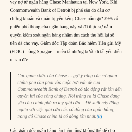
vay nợ từ ngân hàng Chase Manhattan tại New York. Khi
Commonwealth Bank of Detroit bị phá sản do đầu cơ
chứng khoán và quản trị yếu kém, Chase nắm giữ 39% cổ
phiếu phổ thông của ngân hàng này và đã thực sự nắm
quyền kiểm soát ngân hàng nhằm tìm cách thu hồi lại số
tiền đã cho vay. Giám đốc Tập đoàn Bảo hiểm Tiền gửi Mỹ
(FDIC) – ông Sprague – miêu tả những bước đi tất yếu diễn
ra sau đó:
Các quan chức của Chase … gợi ý rằng các cơ quan
chính phủ cần phải vào cuộc bởi vấn đề của
Commonwealth Bank of Detroit có tác động rất lớn đến
quyền lợi của công chúng. Nói trắng ra là Chase đang
yêu cầu chính phủ ra tay giải cứu… Đề xuất này đồng
nghĩa với việc giải cứu các cổ đông của ngân hàng,
trong đó Chase chính là cổ đông lớn nhất.
[8]
Các giám đốc ngân hàng lập luận rằng không thể để cho