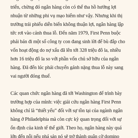
triển, chừng đó ngân hàng còn có thể tha hồ hưởng lợi
nhuận từ những phi vụ mạo hiểm như vậy. Nhưng khi thị
trường trái phiếu diễn biến không thuận lợi, ngân hàng lập
tức rơi vào cảnh thua lỗ. Đến năm 1979, First Penn buộc
phải bán đi một số công ty con đang sinh lời để bù đắp cho
vốn hoạt động do nợ xấu đã lên tới 328 triệu đô la, nhiều
hơn 16 triệu đô la so với phần vốn chủ sở hữu của ngân
hàng. Đã đến lúc phải chuyển gánh nặng thua lỗ này sang
vai người đóng thuế.
Các quan chức ngân hàng đã tới Washington để trình bày
trường hợp của mình: việc giải cứu ngân hàng First Penn
không chỉ là “thiết yếu” đối với sự tồn tại của ngành ngân
hàng ở Philadelphia mà còn cực kỳ quan trọng đối với sự
ổn định của kinh tế thế giới. Theo họ, ngân hàng này quá
lớn đến nỗi nếu phá sản nó sẽ trở thành quân cờ domino