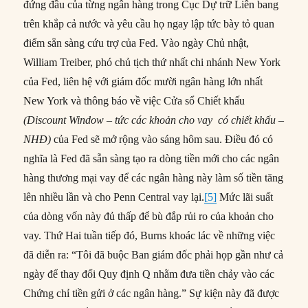
đứng đầu của từng ngân hàng trong Cục Dự trữ Liên bang
trên khắp cả nước và yêu cầu họ ngay lập tức bày tỏ quan
điểm sẵn sàng cứu trợ của Fed. Vào ngày Chủ nhật,
William Treiber, phó chủ tịch thứ nhất chi nhánh New York
của Fed, liên hệ với giám đốc mười ngân hàng lớn nhất
New York và thông báo về việc Cửa sổ Chiết khấu
(Discount Window – tức các khoản cho vay có chiết khấu –
NHĐ)
của Fed sẽ mở rộng vào sáng hôm sau. Điều đó có
nghĩa là Fed đã sẵn sàng tạo ra dòng tiền mới cho các ngân
hàng thương mại vay để các ngân hàng này làm số tiền tăng
lên nhiều lần và cho Penn Central vay lại.
[5]
Mức lãi suất
của dòng vốn này đủ thấp để bù đắp rủi ro của khoản cho
vay. Thứ Hai tuần tiếp đó, Burns khoác lác về những việc
đã diễn ra: “Tôi đã buộc Ban giám đốc phải họp gần như cả
ngày để thay đổi Quy định Q nhằm đưa tiền chảy vào các
Chứng chỉ tiền gửi ở các ngân hàng.” Sự kiện này đã được