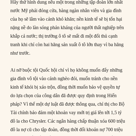
Hãy thử hình dung nếu một trong những tập đoàn lớn nhất
nước Mỹ phải đóng cửa, hàng ngàn nhân viên và gia đình
của họ sẽ lâm vào cảnh khó khăn; nền kinh tế sẽ bị tổn hại
nặng nề do làn sóng phản kháng của người thất nghiệp trên
khắp cả nước; thị trường ô tô sẽ mất đi một đối thủ cạnh
tranh khi chỉ còn hai hãng sản xuất ô tô lớn thay vì ba hãng
như trước.
Ai nỡ buộc tội Quốc hội chỉ vì họ không muốn đẩy những
gia đình vô tội vào cảnh nghèo đói, muốn tránh cho nền
kinh tế khỏi bị xáo trộn, đồng thời muốn bảo vệ quyền tự
do lựa chọn của công dân đã được quy định trong Hiến
pháp? Vì thế một dự luật đã được thông qua, chỉ thị cho Bộ
Tài chính bảo đảm một khoản vay mới trị giá lên tới 1,5 tỷ
đô la cho Chrysler. Các ngân hàng chấp thuận xóa 600 triệu
đô la nợ cũ cho tập đoàn, đồng thời đổi khoản nợ 700 triệu