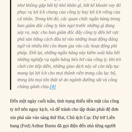
như không gặp bất kỳ khó khăn gì, bất kể khoản vay đó
phục vụ lợi ích chung của công ty hay lợi ích riêng của
cá nhân. Trong khi đó, các quan chức ngân hàng trong
ban giám đốc công ty làm ngơ trước những gì đang
xảy ra, mặc cho ban giám đốc đẩy công ty đến bờ vực
phá sản bằng cách đầu tư vào những hoạt động đáng
ngờ và nhiều khi còn tham gia vào các hoạt động phi
pháp. Đổi lại, những ngân hàng này kiểm soát hầu hết
những nghiệp vụ ngân hàng béo bở của công ty. khi trò
chơi còn tiếp diễn, những giao dịch này sẽ còn tiếp tục
mang lại lợi ích cho mọi thành viên trong câu lạc bộ,
trong khi mọi tổn thất sẽ do ngành đường sắt và công
chúng gánh chịu.
[4]
Đến một ngày cuối tuần, tình trạng thiếu tiền mặt của công
ty trở nên nguy kịch, và để tránh cho tập đoàn phải đệ đơn
xin phá sản vào sáng thứ Hai, Chủ tịch Cục Dự trữ Liên
bang (Fed) Arthur Burns đã gọi điện đến nhà từng người