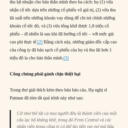
thu lợi nhuận cho bản thân mình theo ba cách: họ (1) vừa
nhận cổ tức dựa trên những cổ phiếu vô giá trị, (2) vừa thu
lãi suất trên những khoản vay dùng để chi trả chính những
khoản cổ tức đó, và (3) vừa tống khứ được 1,8 triệu cổ
phiếu – dĩ nhiên là sau khi đã hưởng cổ tức – với mức giá
cao phi thực tế.
[2]
Bằng cách này, những giám đốc cấp cao
của công ty đã bán sạch cổ phiếu của họ và thu lãi hơn 1
triệu đô la cho bản thân mình.
[3]
Công chúng phải gánh chịu thiệt hại
Trong thư giải thích kèm theo bản báo cáo, Hạ nghị sĩ
Patman đã tóm tắt quá trình này như sau:
Cứ như thể tất cả mọi người đều là thành viên của một
câu lạc bộ khăng khít, trong đó Penn Central và các
nhân viên trong công ty có thể tùy tiện vay nợ mà hầu