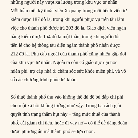
những người này vượt xa lương trong khu vực tư nhân.
Mỗi tuần một kỹ thuật viên X quang trong một bệnh viện tư
kiếm được 187 đô la, trong khi người phục vụ trên tàu làm
việc cho thành phố được trả 203 đô la. Giao dịch viên ngân
hàng kiếm được 154 đô la một tuần, trong khi người đổi
tiền lẻ cho hệ thống tàu điện ngầm thành phố nhận được
212 đô la. Phụ cấp ngoài của thành phố cũng nhiều gấp đôi
của khu vực tư nhân. Ngoài ra còn có giáo dục đại học
miễn phí, trợ cấp nhà ở, chăm sóc sức khỏe miễn phí, và vô
số các chương trình phúc lợi khác.
Số thuế thành phố thu vào không thể đủ để bù đắp chi phí
cho một xã hội không tưởng như vậy. Trong ba cách giải
quyết tình trạng thâm hụt này – tăng mức thuế của thành
phố, cắt giảm chi tiêu, hoặc đi vay nợ – có thể dễ dàng đoán
được phương án mà thành phố sẽ lựa chọn.