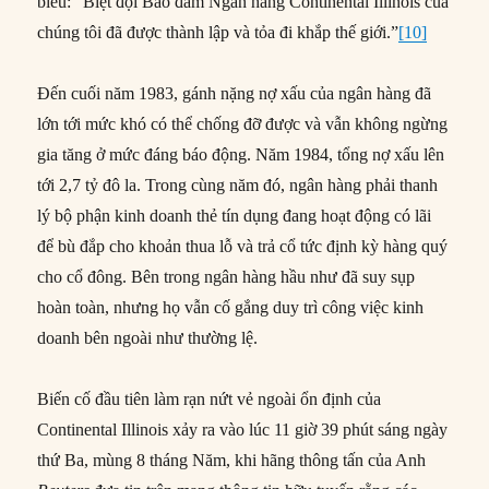
biểu: “Biệt đội Bảo đảm Ngân hàng Continental Illinois của
chúng tôi đã được thành lập và tỏa đi khắp thế giới.”
[10]
Đến cuối năm 1983, gánh nặng nợ xấu của ngân hàng đã
lớn tới mức khó có thể chống đỡ được và vẫn không ngừng
gia tăng ở mức đáng báo động. Năm 1984, tổng nợ xấu lên
tới 2,7 tỷ đô la. Trong cùng năm đó, ngân hàng phải thanh
lý bộ phận kinh doanh thẻ tín dụng đang hoạt động có lãi
để bù đắp cho khoản thua lỗ và trả cổ tức định kỳ hàng quý
cho cổ đông. Bên trong ngân hàng hầu như đã suy sụp
hoàn toàn, nhưng họ vẫn cố gắng duy trì công việc kinh
doanh bên ngoài như thường lệ.
Biến cố đầu tiên làm rạn nứt vẻ ngoài ổn định của
Continental Illinois xảy ra vào lúc 11 giờ 39 phút sáng ngày
thứ Ba, mùng 8 tháng Năm, khi hãng thông tấn của Anh