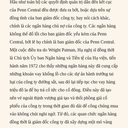
Hầu như toàn bộ các quyết định quản trị dẫn đến kết cục
của Penn Central đều được đưa ra bởi, hoặc dựa trên sự
đồng tình của ban giám đốc công ty, hay nói cách khác,
chính là các ngân hàng chủ nợ của công ty. Các ngân hàng
không thể đổ lỗi cho ban giám đốc yếu kém của Penn
Central, bởi lẽ họ chính là ban giám đốc của Penn Central.
Một cuộc điều tra do Wright Patman, Hạ nghị sĩ đồng thời
là Chủ tịch Ủy ban Ngân hàng và Tiền tệ của Hạ viện, tiến
hành năm 1972 cho thấy những ngân hàng này đã cung cấp
những khoản vay khổng lồ cho các dự án bành trướng tai
hại của công ty đường sắt, sau đó lại tiếp tục cho vay hàng
triệu đô la để họ trả cổ tức cho cổ đông. Điều này đã tạo
nên vẻ ngoài thịnh vượng giả tạo và thổi phồng giá cổ
phiếu của công ty trong thời gian đủ dài để công chúng mua
vào không chút nghi ngờ. Từ đó, các quan chức ngân hàng
đồng thời là giám đốc công ty đã xây dựng một mỏ vàng