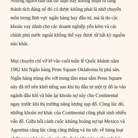
Những người dẫn dắt dư luận này không nhận ra rằng
thành tích đáng nể đó có được không phải là nhờ chuyên
môn trong lĩnh vực ngân hàng hay đầu tư, mà là do các
khoản vay dành cho các doanh nghiệp yếu kém và các
chính phủ nước ngoài không thể vay được từ bất kỳ nguồn
nào khác.
Mọi chuyện chỉ vỡ lở vào cuối tuần lễ Quốc khánh năm
1982 khi Ngân hàng Penn Square Oklahoma bị phá sản.
Ngân hàng trùng tên với trung tâm mua sắm Penn Square
này đã trở nên khét tiếng sau khi họ đầu tư một tỷ đô la vào
ngành dầu khí và bán lại khoản nợ này cho Continental
ngay trước khi thị trường năng lượng sụp đổ. Cùng lúc đó,
những khoản nợ khác của Continental cũng phát sinh nhiều
vấn đề. Giữa bối cảnh cuộc khủng hoảng nợ tại Mexico và
Agentina càng lúc càng căng thẳng và tin tức về hàng loạt