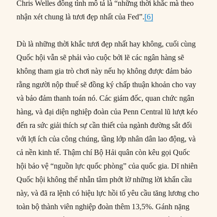
Chris Welles đồng tình mô tả là “những thời khắc mà theo
nhận xét chung là tươi đẹp nhất của Fed”.
[6]
Dù là những thời khắc tươi đẹp nhất hay không, cuối cùng
Quốc hội vẫn sẽ phải vào cuộc bởi lẽ các ngân hàng sẽ
không tham gia trò chơi này nếu họ không được đảm bảo
rằng người nộp thuế sẽ đồng ký chấp thuận khoản cho vay
và bảo đảm thanh toán nó. Các giám đốc, quan chức ngân
hàng, và đại diện nghiệp đoàn của Penn Central lũ lượt kéo
đến ra sức giải thích sự cần thiết của ngành đường sắt đối
với lợi ích của công chúng, tầng lớp nhân dân lao động, và
cả nền kinh tế. Thậm chí Bộ Hải quân còn kêu gọi Quốc
hội bảo vệ “nguồn lực quốc phòng” của quốc gia. Dĩ nhiên
Quốc hội không thể nhẫn tâm phớt lờ những lời khẩn cầu
này, và đã ra lệnh có hiệu lực hồi tố yêu cầu tăng lương cho
toàn bộ thành viên nghiệp đoàn thêm 13,5%. Gánh nặng