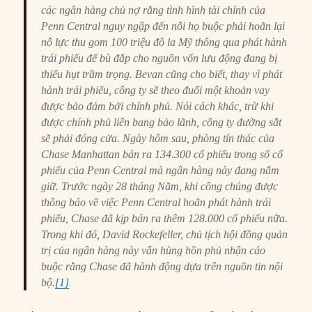
các ngân hàng chủ nợ rằng tình hình tài chính của
Penn Central nguy ngập đến nỗi họ buộc phải hoãn lại
nỗ lực thu gom 100 triệu đô la Mỹ thông qua phát hành
trái phiếu để bù đắp cho nguồn vốn lưu động đang bị
thiếu hụt trầm trọng. Bevan cũng cho biết, thay vì phát
hành trái phiếu, công ty sẽ theo đuổi một khoản vay
được bảo đảm bởi chính phủ. Nói cách khác, trừ khi
được chính phủ liên bang bảo lãnh, công ty đường sắt
sẽ phải đóng cửa. Ngày hôm sau, phòng tín thác của
Chase Manhattan bán ra 134.300 cổ phiếu trong số cổ
phiếu của Penn Central mà ngân hàng này đang nắm
giữ. Trước ngày 28 tháng Năm, khi công chúng được
thông báo về việc Penn Central hoãn phát hành trái
phiếu, Chase đã kịp bán ra thêm 128.000 cổ phiếu nữa.
Trong khi đó, David Rockefeller, chủ tịch hội đồng quản
trị của ngân hàng này vẫn hùng hồn phủ nhận cáo
buộc rằng Chase đã hành động dựa trên nguồn tin nội
bộ.
[1]