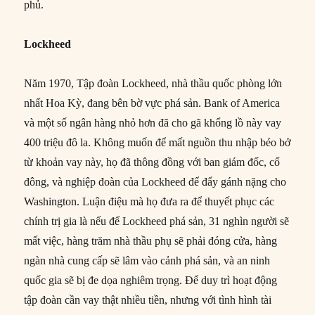
phủ.
Lockheed
Năm 1970, Tập đoàn Lockheed, nhà thầu quốc phòng lớn
nhất Hoa Kỳ, đang bên bờ vực phá sản. Bank of America
và một số ngân hàng nhỏ hơn đã cho gã khổng lồ này vay
400 triệu đô la. Không muốn để mất nguồn thu nhập béo bở
từ khoản vay này, họ đã thông đồng với ban giám đốc, cổ
đông, và nghiệp đoàn của Lockheed để đẩy gánh nặng cho
Washington. Luận điệu mà họ đưa ra để thuyết phục các
chính trị gia là nếu để Lockheed phá sản, 31 nghìn người sẽ
mất việc, hàng trăm nhà thầu phụ sẽ phải đóng cửa, hàng
ngàn nhà cung cấp sẽ lâm vào cảnh phá sản, và an ninh
quốc gia sẽ bị đe dọa nghiêm trọng. Để duy trì hoạt động
tập đoàn cần vay thật nhiều tiền, nhưng với tình hình tài