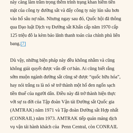
này càng làm trầm trọng thêm trình trạng khan hiếm tiền
mặt của công ty đường sắt và đẩy công ty này lún sâu hơn
vào hố sâu nợ nần. Nhưng ngay sau đó, Quốc hội đã thông
qua Đạo luật Dịch vụ Đường sắt Khẩn cấp năm 1970 cấp
125 triệu đô la kèm bảo lãnh thanh toán của chính phủ liên
bang.
[7]
Dù vậy, những biện pháp này đều không nhằm và cũng
không giải quyết được vấn đề cơ bản. Ai cũng biết rằng
sớm muộn ngành đường sắt cũng sẽ được “quốc hữu hóa”,
hay nói trắng ra là nó sẽ trở thành một hố đen ngốn sạch
tiền thuế của người dân. Điều này đã trở thành hiện thực
với sự ra đời của Tập đoàn Vận tải Đường sắt Quốc gia
(AMTRAK) năm 1971 và Tập đoàn Đường sắt Hợp nhất
(CONRAIL) năm 1973. AMTRAK tiếp quản mảng dịch
vụ vận tải hành khách của Penn Central, còn CONRAIL