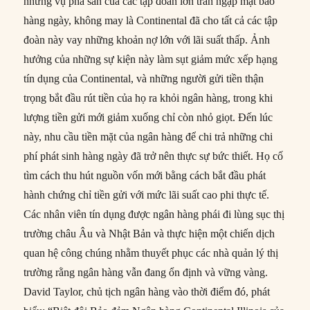
những vụ phá sản của các tập đoàn lớn tràn ngập mặt báo
hàng ngày, không may là Continental đã cho tất cả các tập
đoàn này vay những khoản nợ lớn với lãi suất thấp. Ảnh
hưởng của những sự kiện này làm sụt giảm mức xếp hạng
tín dụng của Continental, và những người gửi tiền thận
trọng bắt đầu rút tiền của họ ra khỏi ngân hàng, trong khi
lượng tiền gửi mới giảm xuống chỉ còn nhỏ giọt. Đến lúc
này, nhu cầu tiền mặt của ngân hàng để chi trả những chi
phí phát sinh hàng ngày đã trở nên thực sự bức thiết. Họ cố
tìm cách thu hút nguồn vốn mới bằng cách bắt đầu phát
hành chứng chỉ tiền gửi với mức lãi suất cao phi thực tế.
Các nhân viên tín dụng được ngân hàng phái đi lùng sục thị
trường châu Âu và Nhật Bản và thực hiện một chiến dịch
quan hệ công chúng nhằm thuyết phục các nhà quản lý thị
trường rằng ngân hàng vẫn đang ổn định và vững vàng.
David Taylor, chủ tịch ngân hàng vào thời điểm đó, phát