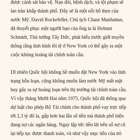
được cảnh sát bảo vệ. Nạn đói, bệnh dịch, và tội phạm sẽ
lan tràn khắp thành phố. Đây sẽ là một nỗi hổ thẹn của
nước Mỹ. David Rockefeller, Chủ tịch Chase Manhattan,
đã thuyết phục một người bạn của ông ta là Helmut
Schmidt, Thủ tướng Tây Đức, phát biểu trước giới truyền
thông rằng tình hình tồi tệ ở New York có thể gây ra một
cuộc khủng hoảng tài chính toàn cầu.
Dĩ nhiên Quốc hội không hề muốn đặt New York vào tình
trạng hỗn loạn, cũng không muốn làm nước Mỹ mất mặt
hay gây ra sự hoảng loạn trên thị trường tài chính toàn cầu.
Vì vậy tháng Mười Hai năm 1975, Quốc hội đã thông qua
dự luật cho phép Bộ Tài chính cho thành phố vay trực tiếp
tới 2,3 tỷ đô la, gấp hơn hai lần số tiền mà thành phố hiện
đang nợ các ngân hàng. Ngay lập tức tiền lãi trên số nợ cũ
lại tiếp tục được thanh toán, và như vậy mục tiêu của trò