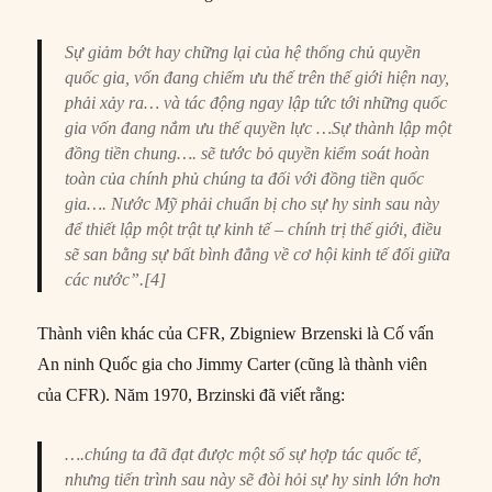
Sự giảm bớt hay chững lại của hệ thống chủ quyền
quốc gia, vốn đang chiếm ưu thế trên thế giới hiện nay,
phải xảy ra… và tác động ngay lập tức tới những quốc
gia vốn đang nắm ưu thế quyền lực …Sự thành lập một
đồng tiền chung…. sẽ tước bỏ quyền kiểm soát hoàn
toàn của chính phủ chúng ta đối với đồng tiền quốc
gia…. Nước Mỹ phải chuẩn bị cho sự hy sinh sau này
để thiết lập một trật tự kinh tế – chính trị thế giới, điều
sẽ san bằng sự bất bình đẳng về cơ hội kinh tế đối giữa
các nước”.[4]
Thành viên khác của CFR, Zbigniew Brzenski là Cố vấn
An ninh Quốc gia cho Jimmy Carter (cũng là thành viên
của CFR). Năm 1970, Brzinski đã viết rằng:
….chúng ta đã đạt được một số sự hợp tác quốc tế,
nhưng tiến trình sau này sẽ đòi hỏi sự hy sinh lớn hơn