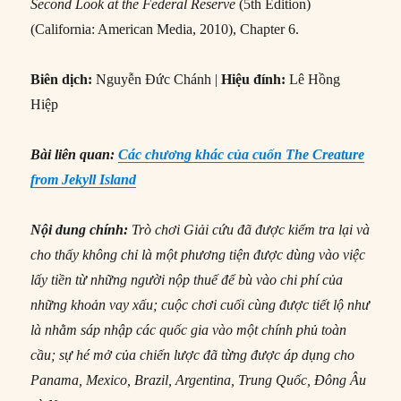
Second Look at the Federal Reserve
(5th Edition)
(California: American Media, 2010), Chapter 6.
Biên dịch:
Nguyễn Đức Chánh |
Hiệu đính:
Lê Hồng
Hiệp
Bài liên quan:
Các chương khác của cuốn The Creature
from Jekyll Island
Nội dung chính:
Trò chơi Giải cứu đã được kiểm tra lại và
cho thấy không chỉ là một phương tiện được dùng vào việc
lấy tiền từ những người nộp thuế để bù vào chi phí của
những khoản vay xấu; cuộc chơi cuối cùng được tiết lộ như
là nhằm sáp nhập các quốc gia vào một chính phủ toàn
cầu; sự hé mở của chiến lược đã từng được áp dụng cho
P
anama, Mexico, Brazil, Argentina, Trung Quốc, Đông Âu