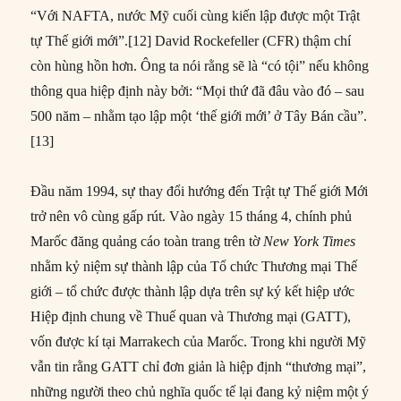
“Với NAFTA, nước Mỹ cuối cùng kiến lập được một Trật
tự Thế giới mới”.[12] David Rockefeller (CFR) thậm chí
còn hùng hồn hơn. Ông ta nói rằng sẽ là “có tội” nếu không
thông qua hiệp định này bởi: “Mọi thứ đã đâu vào đó – sau
500 năm – nhằm tạo lập một ‘thế giới mới’ ở Tây Bán cầu”.
[13]
Đầu năm 1994, sự thay đổi hướng đến Trật tự Thế giới Mới
trở nên vô cùng gấp rút. Vào ngày 15 tháng 4, chính phủ
Marốc đăng quảng cáo toàn trang trên tờ
New York Times
nhằm kỷ niệm sự thành lập của Tổ chức Thương mại Thế
giới – tổ chức được thành lập dựa trên sự ký kết hiệp ước
Hiệp định chung về Thuế quan và Thương mại (GATT),
vốn được kí tại Marrakech của Marốc. Trong khi người Mỹ
vẫn tin rằng GATT chỉ đơn giản là hiệp định “thương mại”,
những người theo chủ nghĩa quốc tế lại đang kỷ niệm một ý