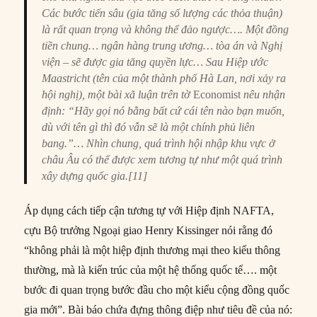
Các bước tiến sâu (gia tăng số lượng các thỏa thuận)
là rất quan trọng và không thể đảo ngược…. Một đồng
tiền chung… ngân hàng trung ương… tòa án và Nghị
viện – sẽ được gia tăng quyền lực… Sau Hiệp ước
Maastricht (tên của một thành phố Hà Lan, nơi xảy ra
hội nghị), một bài xã luận trên tờ
Economist
nêu nhận
định: “Hãy gọi nó bằng bất cứ cái tên nào bạn muốn,
dù với tên gì thì đó vẫn sẽ là một chính phủ liên
bang.”… Nhìn chung, quá trình hội nhập khu vực ở
châu Âu có thể được xem tương tự như một quá trình
xây dựng quốc gia.[11]
Áp dụng cách tiếp cận tương tự với Hiệp định NAFTA,
cựu Bộ trưởng Ngoại giao Henry Kissinger nói rằng đó
“không phải là một hiệp định thương mại theo kiểu thông
thường, mà là kiến trúc của một hệ thống quốc tế…. một
bước đi quan trọng bước đầu cho một kiểu cộng đồng quốc
gia mới”. Bài báo chứa đựng thông điệp như tiêu đề của nó: