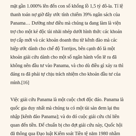
mặt gần 1.000% lên đến con số khổng lồ 1,5 tỷ đô-la. Tỉ lệ
thanh toán nợ giờ đây ước tính chiếm 39% ngân sách của
Panama… Dường như điều mà chúng ta đang làm là viện
trợ cho một kẻ độc tài nhãi nhép dưới hình thức các khoản
trợ cấp mới và các khoản doanh thu từ kênh đào mà các
hiệp ước dành cho chế độ Torrijos, bên cạnh đó là một
khoản giải cứu dành cho một số ngân hành vốn lẽ ra đã
không nên đầu tư vào Panama, và cho dù điều gì xảy ra thì
đáng ra đã phải tự chịu trách nhiệm cho khoản đầu tư của
mình.[16]
Việc giải cứu Panama là một cuộc chơi độc đáo. Panama là
quốc gia duy nhất mà chúng ta có một tài sản đem lại thu
nhập [kênh đào Panama]; và do đó cuộc giải cứu chỉ liên
quan đến tiền. Để chuẩn bị cho đợt giải cứu này, Quốc hội
đã thông qua Đạo luật Kiểm soát Tiền tệ năm 1980 nhằm