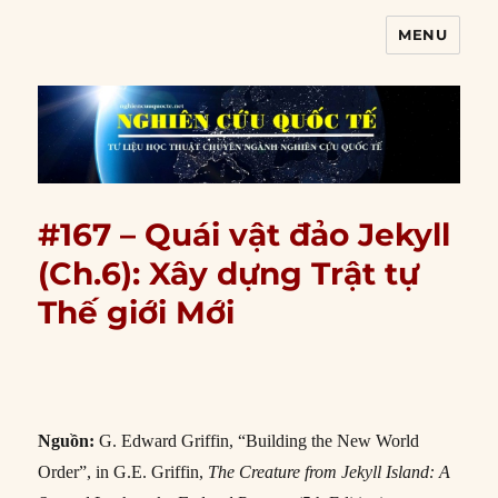
MENU
Nghiên cứu quốc tế
#167 – Quái vật đảo Jekyll
(Ch.6): Xây dựng Trật tự
Thế giới Mới
Nguồn:
G. Edward Griffin, “Building the New World
Order”, in G.E. Griffin,
The Creature from Jekyll Island: A