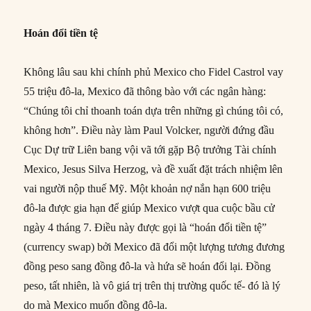
Hoán đổi tiền tệ
Không lâu sau khi chính phủ Mexico cho Fidel Castrol vay
55 triệu đô-la, Mexico đã thông bào với các ngân hàng:
“Chúng tôi chỉ thoanh toán dựa trên những gì chúng tôi có,
không hơn”. Điều này làm Paul Volcker, người đứng đầu
Cục Dự trữ Liên bang vội vã tới gặp Bộ trưởng Tài chính
Mexico, Jesus Silva Herzog, và đề xuất đặt trách nhiệm lên
vai người nộp thuế Mỹ. Một khoản nợ nắn hạn 600 triệu
đô-la được gia hạn để giúp Mexico vượt qua cuộc bầu cử
ngày 4 tháng 7. Điều này được gọi là “hoán đổi tiền tệ”
(currency swap) bởi Mexico đã đổi một lượng tương đương
đồng peso sang đồng đô-la và hứa sẽ hoán đổi lại. Đồng
peso, tất nhiên, là vô giá trị trên thị trường quốc tế- đó là lý
do mà Mexico muốn đồng đô-la.