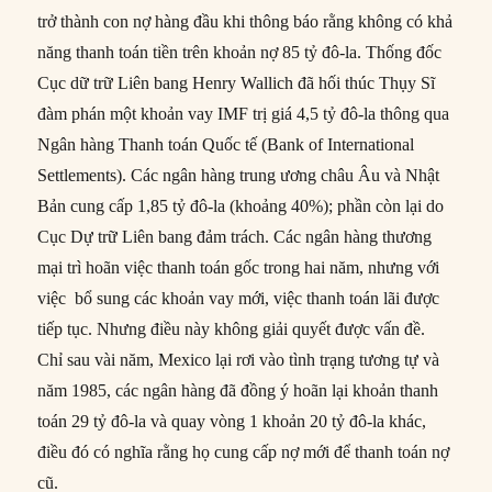
trở thành con nợ hàng đầu khi thông báo rằng không có khả
năng thanh toán tiền trên khoản nợ 85 tỷ đô-la. Thống đốc
Cục dữ trữ Liên bang Henry Wallich đã hối thúc Thụy Sĩ
đàm phán một khoản vay IMF trị giá 4,5 tỷ đô-la thông qua
Ngân hàng Thanh toán Quốc tế (Bank of International
Settlements). Các ngân hàng trung ương châu Âu và Nhật
Bản cung cấp 1,85 tỷ đô-la (khoảng 40%); phần còn lại do
Cục Dự trữ Liên bang đảm trách. Các ngân hàng thương
mại trì hoãn việc thanh toán gốc trong hai năm, nhưng với
việc bổ sung các khoản vay mới, việc thanh toán lãi được
tiếp tục. Nhưng điều này không giải quyết được vấn đề.
Chỉ sau vài năm, Mexico lại rơi vào tình trạng tương tự và
năm 1985, các ngân hàng đã đồng ý hoãn lại khoản thanh
toán 29 tỷ đô-la và quay vòng 1 khoản 20 tỷ đô-la khác,
điều đó có nghĩa rằng họ cung cấp nợ mới để thanh toán nợ
cũ.