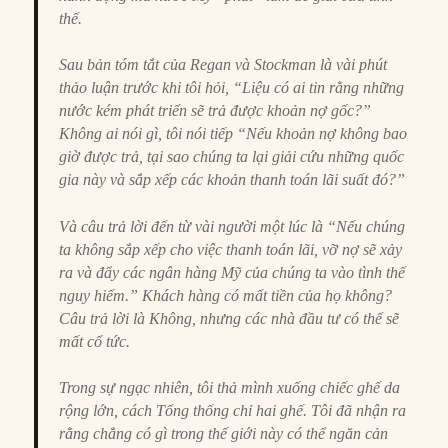
thế.
Sau bản tóm tắt của Regan và Stockman là vài phút
thảo luận trước khi tôi hỏi, “Liệu có ai tin rằng những
nước kém phát triển sẽ trả được khoản nợ gốc?”
Không ai nói gì, tôi nói tiếp “Nếu khoản nợ không bao
giờ được trả, tại sao chúng ta lại giải cứu những quốc
gia này và sắp xếp các khoản thanh toán lãi suất đó?”
Và câu trả lời đến từ vài người một lúc là “Nếu chúng
ta không sắp xếp cho việc thanh toán lãi, vỡ nợ sẽ xảy
ra và đẩy các ngân hàng Mỹ của chúng ta vào tình thế
nguy hiểm.” Khách hàng có mất tiền của họ không?
Câu trả lời là Không, nhưng các nhà đầu tư có thể sẽ
mất cổ tức.
Trong sự ngạc nhiên, tôi thả mình xuống chiếc ghế da
rộng lớn, cách Tổng thống chỉ hai ghế. Tôi đã nhận ra
rằng chẳng có gì trong thế giới này có thể ngăn cản