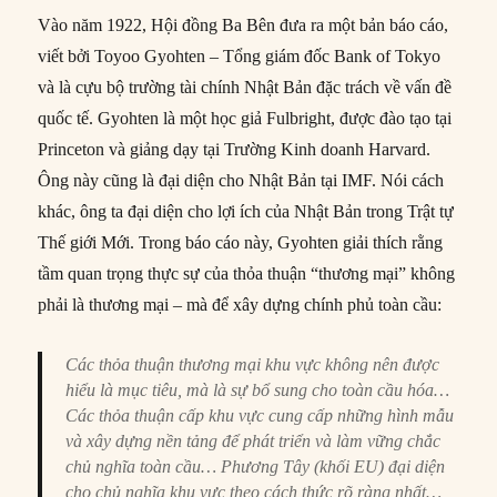
Vào năm 1922, Hội đồng Ba Bên đưa ra một bản báo cáo,
viết bởi Toyoo Gyohten – Tổng giám đốc Bank of Tokyo
và là cựu bộ trường tài chính Nhật Bản đặc trách về vấn đề
quốc tế. Gyohten là một học giả Fulbright, được đào tạo tại
Princeton và giảng dạy tại Trường Kinh doanh Harvard.
Ông này cũng là đại diện cho Nhật Bản tại IMF. Nói cách
khác, ông ta đại diện cho lợi ích của Nhật Bản trong Trật tự
Thế giới Mới. Trong báo cáo này, Gyohten giải thích rằng
tầm quan trọng thực sự của thỏa thuận “thương mại” không
phải là thương mại – mà để xây dựng chính phủ toàn cầu:
Các thỏa thuận thương mại khu vực không nên được
hiểu là mục tiêu, mà là sự bổ sung cho toàn cầu hóa…
Các thỏa thuận cấp khu vực cung cấp những hình mẫu
và xây dựng nền tảng để phát triển và làm vững chắc
chủ nghĩa toàn cầu… Phương Tây (khối EU) đại diện
cho chủ nghĩa khu vực theo cách thức rõ ràng nhất…