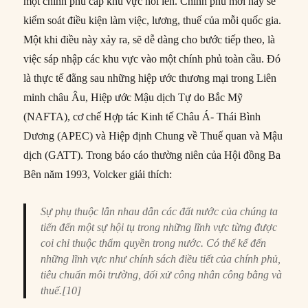
một chính phủ cấp khu vực nổi lên. Chính phủ mới này sẽ
kiểm soát điều kiện làm việc, lương, thuế của mỗi quốc gia.
Một khi điều này xảy ra, sẽ dễ dàng cho bước tiếp theo, là
việc sáp nhập các khu vực vào một chính phủ toàn cầu. Đó
là thực tế đằng sau những hiệp ước thương mại trong Liên
minh châu Âu, Hiệp ước Mậu dịch Tự do Bắc Mỹ
(NAFTA), cơ chế Hợp tác Kinh tế Châu Á- Thái Bình
Dương (APEC) và Hiệp định Chung về Thuế quan và Mậu
dịch (GATT). Trong báo cáo thường niên của Hội đồng Ba
Bên năm 1993, Volcker giải thích:
Sự phụ thuộc lẫn nhau dẫn các đất nước của chúng ta
tiến đến một sự hội tụ trong những lĩnh vực từng được
coi chỉ thuộc thẩm quyền trong nước. Có thể kể đến
những lĩnh vực như chính sách điều tiết của chính phủ,
tiêu chuẩn môi trường, đối xử công nhân công bằng và
thuế.[10]