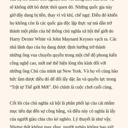
sẽ không dứt bỏ được thói quen đó. Những quốc gia này
giờ đây đang bị tiền, thay vì vũ khí, chế ngự. Điều đó khiến
họ không còn là các quốc gia độc lập thực sự mà dần trở
thành một phần của hệ thống chủ nghĩa xã hội thế giới do
Harry Dexter White và John Maynard Keynes vạch ra. Các
nhà lãnh đạo của họ đang được định hướng trở thành
những ông vua chuyên quyền trong một chế độ phong kiến
công nghệ cao, mới mẻ thể hiện lòng tôn kính đối với
những ông Chủ của mình tại New York. Và họ vô cùng háo
hức làm được điều đó để đổi lấy đặc ân và quyền lực trong
“Trật tự Thế giới Mới”. Đó chính là cuộc chơi cuối cùng.
Cốt lõi của chủ nghĩa xã hội là phân phối lại của cải nhằm
mục tiêu đạt đến sự công bằng, và điều này có nghĩa là lấy
của người giàu chia cho kẻ nghèo. Lý thuyết là như vậy.
Nhưng thật không may rằng, người nghèo không bao giờ