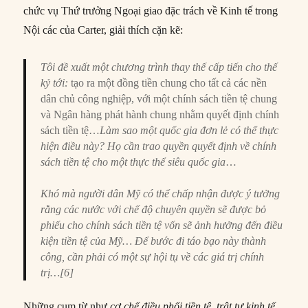
chức vụ Thứ trưởng Ngoại giao đặc trách về Kinh tế trong
Nội các của Carter, giải thích cặn kẽ:
Tôi đề xuất một chương trình thay thế cấp tiến cho thế
kỷ tới:
tạo ra một đồng tiền chung cho tất cả các nền
dân chủ công nghiệp, với một chính sách tiền tệ chung
và Ngân hàng phát hành chung nhằm quyết định chính
sách tiền tệ…
Làm sao một quốc gia đơn lẻ có thể thực
hiện điều này? Họ cần trao quyền quyết định về chính
sách tiền tệ cho một thực thể siêu quốc gia
…
Khó mà người dân Mỹ có thể chấp nhận được ý tưởng
rằng các nước với chế độ chuyên quyền sẽ được bỏ
phiếu cho chính sách tiền tệ vốn sẽ ảnh hưởng đến điều
kiện tiền tệ của Mỹ… Để bước đi táo bạo này thành
công, cần phải có một sự hội tụ về các giá trị chính
trị…[6]
Những cụm từ như
cơ chế điều phối tiền tệ
,
trật tự kinh tế