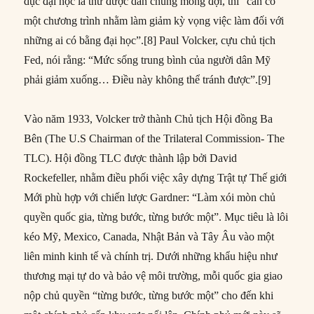
dục đại học là thứ được dân chúng mong đợi, thì “cần có
một chương trình nhằm làm giảm kỳ vọng việc làm đối với
những ai có bằng đại học”.[8] Paul Volcker, cựu chủ tịch
Fed, nói rằng: “Mức sống trung bình của người dân Mỹ
phải giảm xuống… Điều này không thể tránh được”.[9]
Vào năm 1933, Volcker trở thành Chủ tịch Hội đồng Ba
Bên (The U.S Chairman of the Trilateral Commission- The
TLC). Hội đồng TLC được thành lập bởi David
Rockefeller, nhằm điều phối việc xây dựng Trật tự Thế giới
Mới phù hợp với chiến lược Gardner: “Làm xói mòn chủ
quyền quốc gia, từng bước, từng bước một”. Mục tiêu là lôi
kéo Mỹ, Mexico, Canada, Nhật Bản và Tây Âu vào một
liên minh kinh tế và chính trị. Dưới những khẩu hiệu như
thương mại tự do và bảo vệ môi trường, mỗi quốc gia giao
nộp chủ quyền “từng bước, từng bước một” cho đến khi