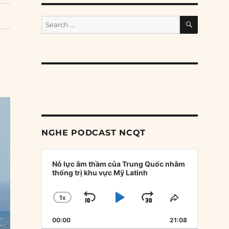
SEARCH
Search
for:
NGHE PODCAST NCQT
Audio
Player
Nỗ lực âm thầm của Trung Quốc nhằm
thống trị khu vực Mỹ Latinh
1
X
SKIP
PLAY
JUMP
CHANGE
SHARE
PLAYBACK
THIS
BACKWARD
PAUSE
FORWARD
00:00
RATE
21:08
EPISODE