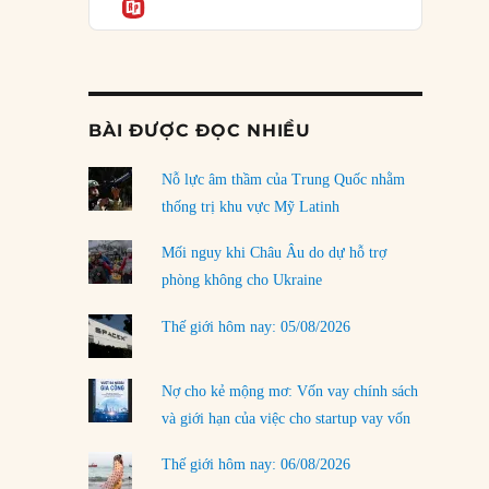
Informatio
03/08/2026
Đặt cược vào thất bại: Các quỹ đầu tư mạo
hiểm quốc gia và khía cạnh chính trị của vốn
rủi ro
02/08/2026
BÀI ĐƯỢC ĐỌC NHIỀU
Làm thế nào để kết thúc Chiến tranh Iran?
Nỗ lực âm thầm của Trung Quốc nhằm
01/08/2026
thống trị khu vực Mỹ Latinh
Chiến lược kế tiếp của Bắc Kinh ở Biển Đông
31/07/2026
Mối nguy khi Châu Âu do dự hỗ trợ
phòng không cho Ukraine
Trật tự thế giới mới: Các nước nhỏ sẽ luôn
phải chịu đựng?
Thế giới hôm nay: 05/08/2026
30/07/2026
Tập tìm cách chôn vùi bê bối chấn động vòng
Nợ cho kẻ mộng mơ: Vốn vay chính sách
tròn thân cận của mình
và giới hạn của việc cho startup vay vốn
29/07/2026
Thế giới hôm nay: 06/08/2026
LOAD MORE