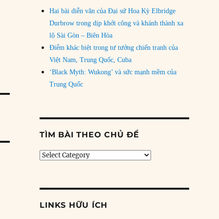
Hai bài diễn văn của Đại sứ Hoa Kỳ Elbridge
Durbrow trong dịp khởi công và khánh thành xa
lộ Sài Gòn – Biên Hòa
Điểm khác biệt trong tư tưởng chiến tranh của
Việt Nam, Trung Quốc, Cuba
‘Black Myth: Wukong’ và sức mạnh mềm của
Trung Quốc
TÌM BÀI THEO CHỦ ĐỀ
Tìm
bài
theo
chủ
đề
LINKS HỮU ÍCH