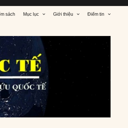
ểm sách
Mục lục
Giới thiệu
Điểm tin