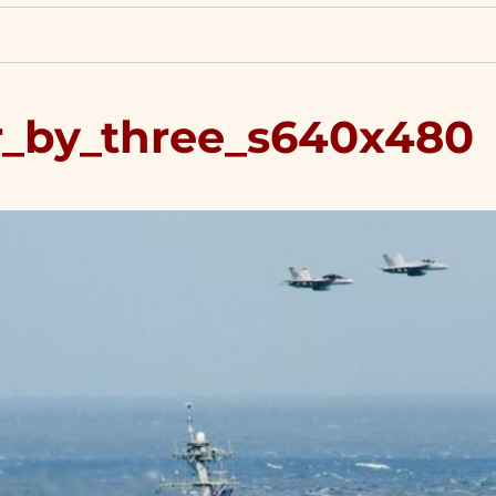
r_by_three_s640x480