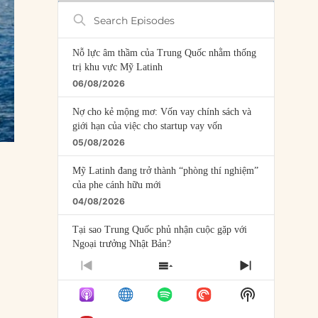
Search
Episodes
Nỗ lực âm thầm của Trung Quốc nhằm thống
trị khu vực Mỹ Latinh
06/08/2026
Nợ cho kẻ mộng mơ: Vốn vay chính sách và
giới hạn của việc cho startup vay vốn
05/08/2026
Mỹ Latinh đang trở thành “phòng thí nghiệm”
của phe cánh hữu mới
04/08/2026
Tại sao Trung Quốc phủ nhận cuộc gặp với
Ngoại trưởng Nhật Bản?
04/08/2026
PREVIOUS
SHOW
NEXT
EPISODE
EPISODES
EPISODE
Điểm mù chiến lược của Trump tại Thái Bình
Show
LIST
Dương
Podcast