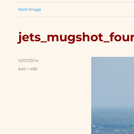
Next Image
jets_mugshot_fou
Posted
10/07/2014
on
Full
640 × 480
size