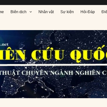
me
Biên dịch
Nhân vật
Sự kiện
Hỏi-Đáp
Đi