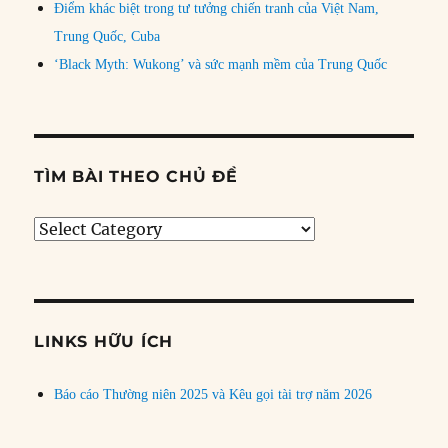
Điểm khác biệt trong tư tưởng chiến tranh của Việt Nam,
Trung Quốc, Cuba
‘Black Myth: Wukong’ và sức mạnh mềm của Trung Quốc
TÌM BÀI THEO CHỦ ĐỀ
Tìm
bài
theo
chủ
đề
LINKS HỮU ÍCH
Báo cáo Thường niên 2025 và Kêu gọi tài trợ năm 2026