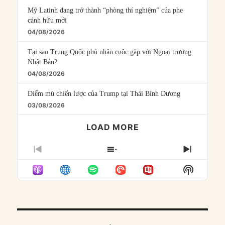
Mỹ Latinh đang trở thành “phòng thí nghiệm” của phe
cánh hữu mới
04/08/2026
Tại sao Trung Quốc phủ nhận cuộc gặp với Ngoại trưởng
Nhật Bản?
04/08/2026
Điểm mù chiến lược của Trump tại Thái Bình Dương
03/08/2026
LOAD MORE
PREVIOUS
SHOW
NEXT
EPISODE
EPISODES
EPISO
Show
LIST
Podcast
Informat