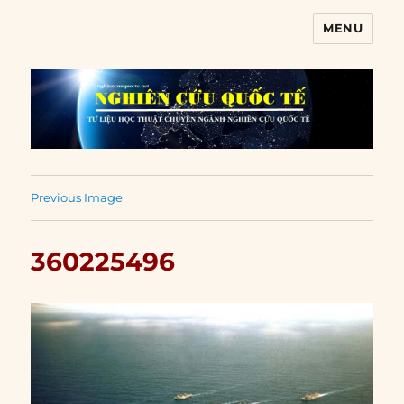
MENU
Nghiên cứu quốc tế
Previous Image
360225496