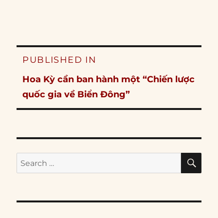
Post
PUBLISHED IN
navigation
Hoa Kỳ cần ban hành một “Chiến lược
quốc gia về Biển Đông”
SE
Search
for: