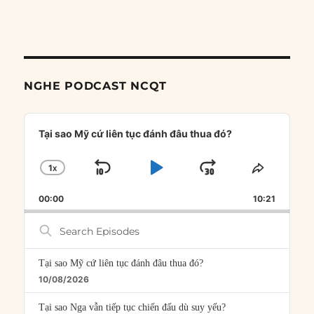
NGHE PODCAST NCQT
Audio
Player
Tại sao Mỹ cứ liên tục đánh đâu thua đó?
1
X
SKIP
PLAY
JUMP
CHANGE
SHARE
PLAYBACK
THIS
BACKWARD
PAUSE
FORWARD
00:00
RATE
10:21
EPISOD
Search
Episodes
Tại sao Mỹ cứ liên tục đánh đâu thua đó?
10/08/2026
Tại sao Nga vẫn tiếp tục chiến đấu dù suy yếu?