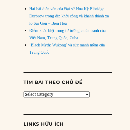
Hai bài diễn văn của Đại sứ Hoa Kỳ Elbridge
Durbrow trong dịp khởi công và khánh thành xa
lộ Sài Gòn – Biên Hòa
Điểm khác biệt trong tư tưởng chiến tranh của
Việt Nam, Trung Quốc, Cuba
‘Black Myth: Wukong’ và sức mạnh mềm của
Trung Quốc
TÌM BÀI THEO CHỦ ĐỀ
Tìm
bài
theo
chủ
đề
LINKS HỮU ÍCH