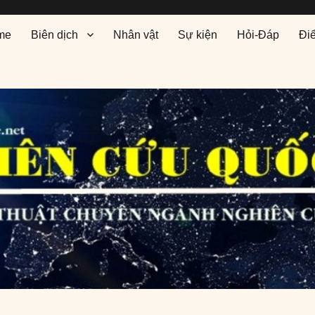
me
Biên dịch
Nhân vật
Sự kiện
Hỏi-Đáp
Đi