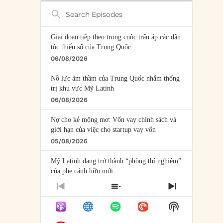
Search
Episodes
Giai đoạn tiếp theo trong cuộc trấn áp các dân
tộc thiểu số của Trung Quốc
06/08/2026
Nỗ lực âm thầm của Trung Quốc nhằm thống
trị khu vực Mỹ Latinh
06/08/2026
Nợ cho kẻ mộng mơ: Vốn vay chính sách và
giới hạn của việc cho startup vay vốn
05/08/2026
Mỹ Latinh đang trở thành “phòng thí nghiệm”
của phe cánh hữu mới
04/08/2026
PREVIOUS
SHOW
NEXT
EPISODE
EPISODES
EPISODE
Tại sao Trung Quốc phủ nhận cuộc gặp với
Show
LIST
Ngoại trưởng Nhật Bản?
Podcast