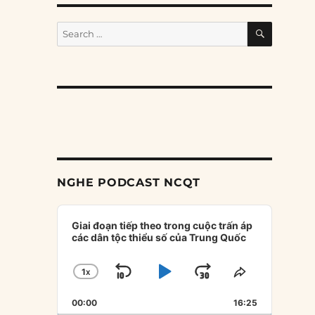
SEARCH
Search
for:
NGHE PODCAST NCQT
Audio
Player
Giai đoạn tiếp theo trong cuộc trấn áp
các dân tộc thiểu số của Trung Quốc
1
X
SKIP
PLAY
JUMP
CHANGE
SHARE
PLAYBACK
THIS
BACKWARD
PAUSE
FORWARD
00:00
RATE
16:25
EPISODE