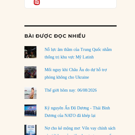
Informatio
04/08/2026
Điểm mù chiến lược của Trump tại Thái Bình
Dương
03/08/2026
BÀI ĐƯỢC ĐỌC NHIỀU
Đặt cược vào thất bại: Các quỹ đầu tư mạo
hiểm quốc gia và khía cạnh chính trị của vốn
rủi ro
Nỗ lực âm thầm của Trung Quốc nhằm
02/08/2026
thống trị khu vực Mỹ Latinh
Làm thế nào để kết thúc Chiến tranh Iran?
Mối nguy khi Châu Âu do dự hỗ trợ
01/08/2026
phòng không cho Ukraine
Chiến lược kế tiếp của Bắc Kinh ở Biển Đông
Thế giới hôm nay: 06/08/2026
31/07/2026
Trật tự thế giới mới: Các nước nhỏ sẽ luôn
Kỷ nguyên Ấn Độ Dương - Thái Bình
phải chịu đựng?
Dương của NATO đã khép lại
30/07/2026
Nợ cho kẻ mộng mơ: Vốn vay chính sách
LOAD MORE