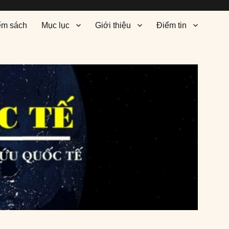
ểm sách
Mục lục
Giới thiệu
Điểm tin