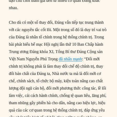
đạo chủ chốt tham gia đến từ nhiều cơ quan Đảng khác
nhau.
Cho dù có một số thay đổi, Đảng vẫn tiếp tục trung thành
với các nguyên tắc cốt lõi. Một trong số đó là duy trì vai trò
của Đảng là nhân tố chính trong hệ thống chính trị. Trong
bài phát biểu bế mạc Hội nghị lần thứ 10 Ban Chấp hành
Trung ương Đảng khóa XI, Tổng Bí thư Đảng Cộng sản
Việt Nam Nguyễn Phú Trọng
đã nhấn mạnh
: “Đổi mới
chính trị không phải là làm thay đổi chế độ chính trị, thay
đổi bản chất của Đảng ta, Nhà nước ta mà là đổi mới cơ
chế, chính sách, tổ chức bộ máy, kiện toàn nâng cao chất
lượng đội ngũ cán bộ, đổi mới phương thức công tác, lề lối
làm việc, cải cách hành chính, chống tệ quan liêu, lãng phí,
tham nhũng gây phiền hà cho dân, nâng cao hiệu lực, hiệu
quả của các cơ quan trong hệ thống chính trị, đáp ứng yêu