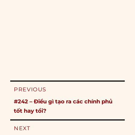
Post
PREVIOUS
navigation
Previous
#242 – Điều gì tạo ra các chính phủ
post:
tốt hay tồi?
NEXT