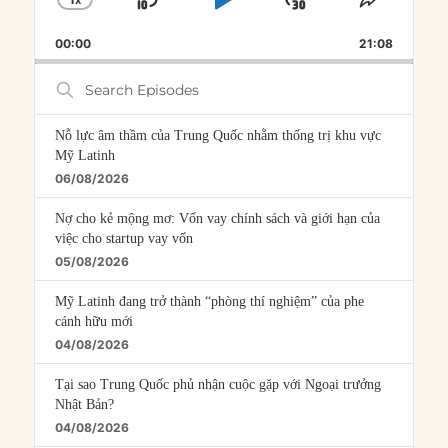
X
SKIP
PLAY
JUMP
CHANGE
SHARE
PLAYBACK
THIS
BACKWARD
PAUSE
FORWARD
00:00
RATE
21:08
EPISOD
Search
Episodes
Nỗ lực âm thầm của Trung Quốc nhằm thống trị khu vực
Mỹ Latinh
06/08/2026
Nợ cho kẻ mộng mơ: Vốn vay chính sách và giới hạn của
việc cho startup vay vốn
05/08/2026
Mỹ Latinh đang trở thành “phòng thí nghiệm” của phe
cánh hữu mới
04/08/2026
Tại sao Trung Quốc phủ nhận cuộc gặp với Ngoại trưởng
Nhật Bản?
04/08/2026