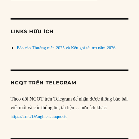
bài
theo
chủ
đề
LINKS HỮU ÍCH
Báo cáo Thường niên 2025 và Kêu gọi tài trợ năm 2026
NCQT TRÊN TELEGRAM
Theo dõi NCQT trên Telegram để nhận được thông báo bài
viết mới và các thông tin, tài liệu… hữu ích khác:
https://t.me/DAnghiencuuquocte