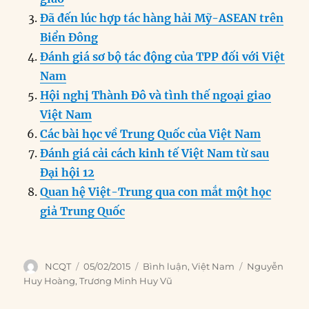
o
n
er
p
m
Đã đến lúc hợp tác hàng hải Mỹ-ASEAN trên
k
Biển Đông
Đánh giá sơ bộ tác động của TPP đối với Việt
Nam
Hội nghị Thành Đô và tình thế ngoại giao
Việt Nam
Các bài học về Trung Quốc của Việt Nam
Đánh giá cải cách kinh tế Việt Nam từ sau
Đại hội 12
Quan hệ Việt-Trung qua con mắt một học
giả Trung Quốc
Author
Posted
Categories
Tags
NCQT
05/02/2015
Bình luận
,
Việt Nam
Nguyễn
on
Huy Hoàng
,
Trương Minh Huy Vũ