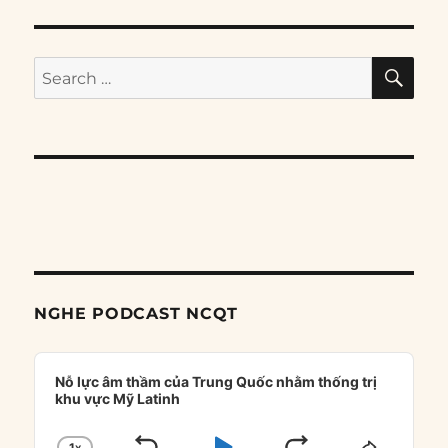
SE
Search
for:
NGHE PODCAST NCQT
Audio
Player
Nỗ lực âm thầm của Trung Quốc nhằm thống trị
khu vực Mỹ Latinh
1