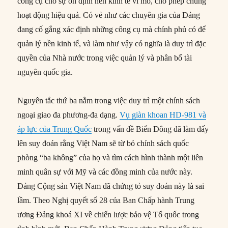
công cụ cho sự ổn định nền kinh tế vĩ mô, cho phép chúng
hoạt động hiệu quả. Có vẻ như các chuyên gia của Đảng
đang cố gắng xác định những công cụ mà chính phủ có để
quản lý nền kinh tế, và làm như vậy có nghĩa là duy trì đặc
quyền của Nhà nước trong việc quản lý và phân bổ tài
nguyên quốc gia.
Nguyên tắc thứ ba nằm trong việc duy trì một chính sách
ngoại giao đa phương-đa dạng.
Vụ giàn khoan HD-981 và
áp lực của Trung Quốc
trong vấn đề Biển Đông đã làm dấy
lên suy đoán rằng Việt Nam sẽ từ bỏ chính sách quốc
phòng “ba không” của họ và tìm cách hình thành một liên
minh quân sự với Mỹ và các đồng minh của nước này.
Đảng Cộng sản Việt Nam đã chứng tỏ suy đoán này là sai
lầm. Theo Nghị quyết số 28 của Ban Chấp hành Trung
ương Đảng khoá XI về chiến lược bảo vệ Tổ quốc trong