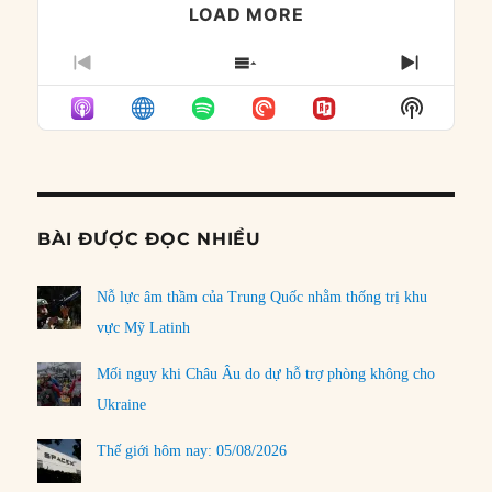
LOAD MORE
PREVIOUS
SHOW
NEXT
EPISODE
EPISODES
EPISO
Show
LIST
Podcast
Informat
BÀI ĐƯỢC ĐỌC NHIỀU
Nỗ lực âm thầm của Trung Quốc nhằm thống trị khu
vực Mỹ Latinh
Mối nguy khi Châu Âu do dự hỗ trợ phòng không cho
Ukraine
Thế giới hôm nay: 05/08/2026