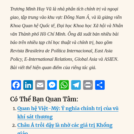
Trương Minh Huy Vũ là nhà phân tích chính trị và ngoại
giao, tập trung vào khu vực Đông Nam Á, và là giảng viên
Khoa Quan hệ Quốc tế, Đại học Khoa học Xã hội và Nhân
văn Thành phố Hồ Chí Minh. Ông đã xuất bản nhiều bài
báo trên nhiều tạp chí học thuật và chính trị, bao gồm
Revista Brasileira de Política Internacional, East Asia
Policy, E-International Relations, Global Asia và ASIEN.
Bài viết thể hiện quan điểm của riêng tác giả.
F
Li
E
M
W
T
P
S
a
n
m
e
h
el
ri
h
Có Thể Bạn Quan Tâm:
c
k
ai
ss
at
e
n
a
Quan hệ Việt-Mỹ: Ý nghĩa chính trị của vũ
e
e
l
e
s
g
t
re
khí sát thương
b
d
n
A
r
Châu Á trỗi dậy là nhờ các giá trị Khổng
o
I
g
p
a
giáo