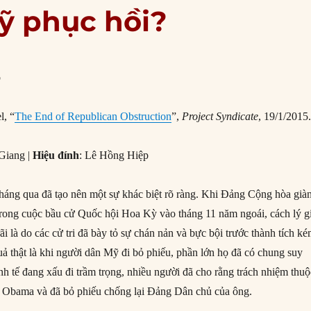
ỹ phục hồi?
l, “
The End of Republican Obstruction
”,
Project Syndicate
, 19/1/2015
Giang |
Hiệu đính
: Lê Hồng Hiệp
tháng qua đã tạo nên một sự khác biệt rõ ràng. Khi Đảng Cộng hòa già
trong cuộc bầu cử Quốc hội Hoa Kỳ vào tháng 11 năm ngoái, cách lý g
i là do các cử tri đã bày tỏ sự chán nản và bực bội trước thành tích k
uả thật là khi người dân Mỹ đi bỏ phiếu, phần lớn họ đã có chung suy
inh tế đang xấu đi trầm trọng, nhiều người đã cho rằng trách nhiệm thu
 Obama và đã bỏ phiếu chống lại Đảng Dân chủ của ông.