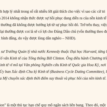
h hợp lý nhất trong số rất nhiều lời giải thích cho việc vì sao các cử tri
 2014 không nhận thức được sự hồi phục đang diễn ra của nền kinh tế 
thường đã không được hưởng lợi từ sự phục hồi đó. Trớ trêu thay, việ
 lại thường được coi là sẽ có lợi cho Đảng Dân chủ (vốn thường theo đ
t bình đẳng, do vậy được lòng dân nghèo – NHĐ).
áo sư Trường Quản lý nhà nước Kennedy thuộc Đại học Harvard, từng 
ố vấn Kinh tế của Tổng thống Bill Clinton. Ông điều hành Chương tr
Kinh tế vĩ mô tại Văn phòng Nghiên cứu Kinh tế Quốc gia Hoa Kỳ, nơi
 Ủy ban Xác định Chu kỳ Kinh tế (Business Cycle Dating Committee), 
a Mỹ chuyên xác định thời điểm suy thoái và phục hồi của nền kinh tế.
ion” là một thủ tục hạn chế quy mô ngân sách liên bang. Theo đó, một