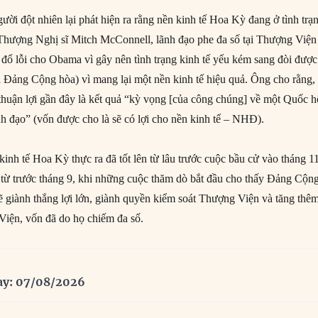
ời đột nhiên lại phát hiện ra rằng nền kinh tế Hoa Kỳ đang ở tình trạ
 Thượng Nghị sĩ Mitch McConnell, lãnh đạo phe đa số tại Thượng Viện
đổ lỗi cho Obama vì gây nên tình trạng kinh tế yếu kém sang đòi được
a Đảng Cộng hòa) vì mang lại một nền kinh tế hiệu quả.
Ông cho rằng,
 thuận lợi gần đây là kết quả “kỳ vọng [của công chúng] về một Quốc h
 đạo” (vốn được cho là sẽ có lợi cho nền kinh tế – NHĐ).
inh tế Hoa Kỳ thực ra đã tốt lên từ lâu trước cuộc bầu cử vào tháng 11
ên từ trước tháng 9, khi những cuộc thăm dò bắt đầu cho thấy Đảng Cộn
ẽ giành thắng lợi lớn, giành quyền kiểm soát Thượng Viện và tăng thê
 Viện, vốn đã do họ chiếm đa số.
ay: 07/08/2026