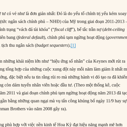
 tư có vẻ như là đơn giản nhất: Đó là do yếu tố chính trị yếu kém xoay
 (tức ngân sách chính phủ – NHĐ) của Mỹ trong giai đoạn 2011-2013 
nh trạng “vách đá tài khóa” (“
fiscal cliff
”), bế tắc trần nợ (
debt-ceiling
liên bang (
federal default
), chính phủ tạm ngừng hoạt động (
governmen
i tịch thu ngân sách (
budget sequesters
).
[1]
n những khái niệm lớn như “hiệu ứng số nhân” của Keynes mới rút ra
động tổng hợp của những cuộc xung đột này mỗi năm làm giảm ít nhất m
ưởng, đặc biệt nếu ta tin rằng rủi ro mà những hành vi đó tạo ra đã khiế
g còn dám tuyển nhân viên hoặc đầu tư. (Theo một thống kê, cuộc
ăm 2011 và giai đoạn chính phủ tạm ngừng hoạt động năm 2013 đã tạo
 gần bằng những quan ngại mà vụ tấn công khủng bố ngày 11/9 hay sự
hman Brothers vào năm 2008 gây ra).
ng phù hợp với việc nền kinh tế Hoa Kỳ đạt hiệu năng mạnh mẽ hơn