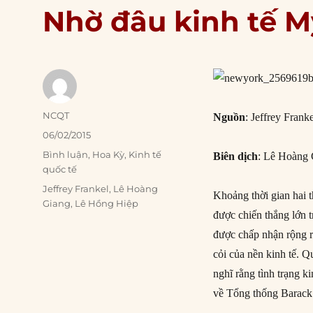
Nhờ đâu kinh tế M
Author
NCQT
Nguồn
: Jeffrey Franke
Posted
06/02/2015
on
Categories
Bình luận
,
Hoa Kỳ
,
Kinh tế
Biên dịch
: Lê Hoàng 
quốc tế
Tags
Jeffrey Frankel
,
Lê Hoàng
Khoảng thời gian hai 
Giang
,
Lê Hồng Hiệp
được chiến thắng lớn 
được chấp nhận rộng rã
cỏi của nền kinh tế. Q
nghĩ rằng tình trạng k
về Tổng thống Barack