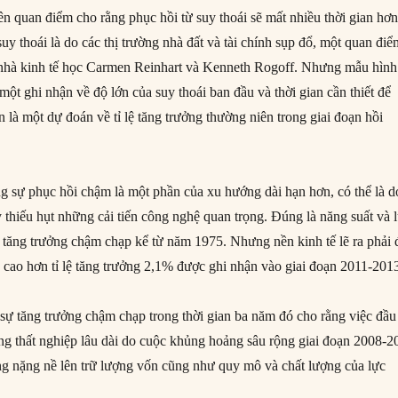
rên quan điểm cho rằng phục hồi từ suy thoái sẽ mất nhiều thời gian hơ
y thoái là do các thị trường nhà đất và tài chính sụp đổ, một quan đi
 nhà kinh tế học Carmen Reinhart và Kenneth Rogoff. Nhưng mẫu hình
một ghi nhận về độ lớn của suy thoái ban đầu và thời gian cần thiết để
 là một dự đoán về tỉ lệ tăng trưởng thường niên trong giai đoạn hồi
ng sự phục hồi chậm là một phần của xu hướng dài hạn hơn, có thể là d
ay thiếu hụt những cải tiến công nghệ quan trọng. Đúng là năng suất và 
 tăng trưởng chậm chạp kể từ năm 1975. Nhưng nền kinh tế lẽ ra phải 
cao hơn tỉ lệ tăng trưởng 2,1% được ghi nhận vào giai đoạn 2011-201
 sự tăng trưởng chậm chạp trong thời gian ba năm đó cho rằng việc đầu
rạng thất nghiệp lâu dài do cuộc khủng hoảng sâu rộng giai đoạn 2008-2
ng nặng nề lên trữ lượng vốn cũng như quy mô và chất lượng của lực