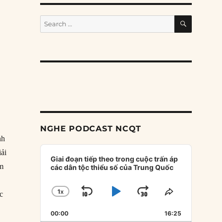
SEARCH
Search
for:
.
NGHE PODCAST NCQT
nh
Audio
iải
Player
Giai đoạn tiếp theo trong cuộc trấn áp
ém
các dân tộc thiểu số của Trung Quốc
1
X
SKIP
PLAY
JUMP
CHANGE
SHARE
ộc
PLAYBACK
THIS
BACKWARD
PAUSE
FORWARD
00:00
RATE
16:25
EPISODE