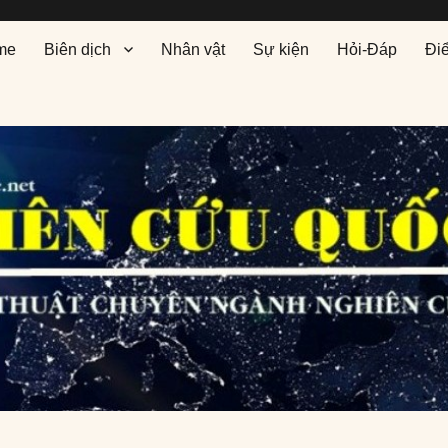
me
Biên dịch
Nhân vật
Sự kiện
Hỏi-Đáp
Đi