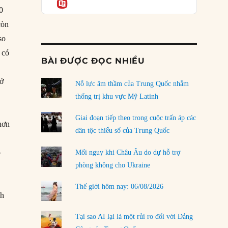
Informatio
04/08/2026
0
Điểm mù chiến lược của Trump tại Thái Bình
còn
Dương
so
03/08/2026
 có
BÀI ĐƯỢC ĐỌC NHIỀU
Đặt cược vào thất bại: Các quỹ đầu tư mạo
hiểm quốc gia và khía cạnh chính trị của vốn
hớ
rủi ro
Nỗ lực âm thầm của Trung Quốc nhằm
02/08/2026
thống trị khu vực Mỹ Latinh
Làm thế nào để kết thúc Chiến tranh Iran?
Giai đoạn tiếp theo trong cuộc trấn áp các
hơn
01/08/2026
dân tộc thiểu số của Trung Quốc
Chiến lược kế tiếp của Bắc Kinh ở Biển Đông
o
Mối nguy khi Châu Âu do dự hỗ trợ
31/07/2026
phòng không cho Ukraine
Trật tự thế giới mới: Các nước nhỏ sẽ luôn
Thế giới hôm nay: 06/08/2026
phải chịu đựng?
ch
30/07/2026
Tại sao AI lại là một rủi ro đối với Đảng
LOAD MORE