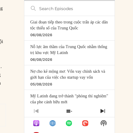
Search
ng
Episodes
Giai đoạn tiếp theo trong cuộc trấn áp các dân
tộc thiểu số của Trung Quốc
06/08/2026
ội
Nỗ lực âm thầm của Trung Quốc nhằm thống
trị khu vực Mỹ Latinh
06/08/2026
.
Nợ cho kẻ mộng mơ: Vốn vay chính sách và
g
giới hạn của việc cho startup vay vốn
m
05/08/2026
Mỹ Latinh đang trở thành “phòng thí nghiệm”
của phe cánh hữu mới
04/08/2026
PREVIOUS
SHOW
NEXT
EPISODE
EPISODES
EPISODE
Tại sao Trung Quốc phủ nhận cuộc gặp với
Show
LIST
Ngoại trưởng Nhật Bản?
Podcast