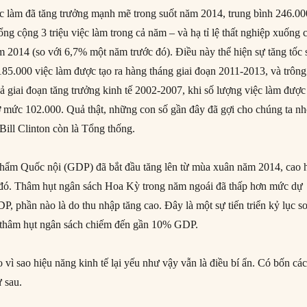
iệc làm đã tăng trưởng mạnh mẽ trong suốt năm 2014, trung bình 246.00
ổng cộng 3 triệu việc làm trong cả năm – và hạ tỉ lệ thất nghiệp xuống 
 2014 (so với 6,7% một năm trước đó). Điều này thể hiện sự tăng tốc 
185.000 việc làm được tạo ra hàng tháng giai đoạn 2011-2013, và trông
ả giai đoạn tăng trưởng kinh tế 2002-2007, khi số lượng việc làm được
 ở mức 102.000. Quả thật, những con số gần đây đã gợi cho chúng ta n
 Bill Clinton còn là Tổng thống.
hẩm Quốc nội (GDP) đã bắt đầu tăng lên từ mùa xuân năm 2014, cao 
c đó. Thâm hụt ngân sách Hoa Kỳ trong năm ngoái đã thấp hơn mức dự
, phần nào là do thu nhập tăng cao. Đây là một sự tiến triển kỷ lục s
 thâm hụt ngân sách chiếm đến gần 10% GDP.
 vì sao hiệu năng kinh tế lại yếu như vậy vẫn là điều bí ẩn. Có bốn cá
ư sau.