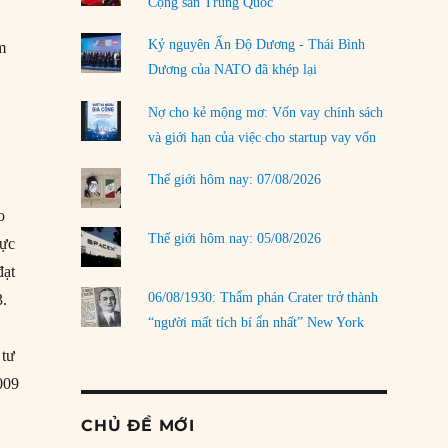
Cộng sản Trung Quốc
n
Kỷ nguyên Ấn Độ Dương - Thái Bình
ểm
Dương của NATO đã khép lại
Nợ cho kẻ mộng mơ: Vốn vay chính sách
và giới hạn của việc cho startup vay vốn
Thế giới hôm nay: 07/08/2026
o
Thế giới hôm nay: 05/08/2026
lực
đạt
06/08/1930: Thẩm phán Crater trở thành
3.
“người mất tích bí ẩn nhất” New York
 tư
009
CHỦ ĐỀ MỚI