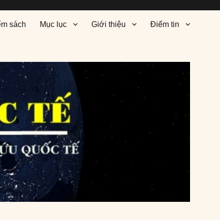
ểm sách
Mục lục
Giới thiệu
Điểm tin