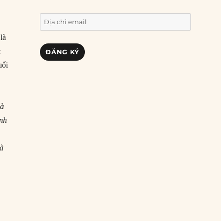
Địa
chỉ
là
email
c
ĐĂNG KÝ
uổi
là
ình
là