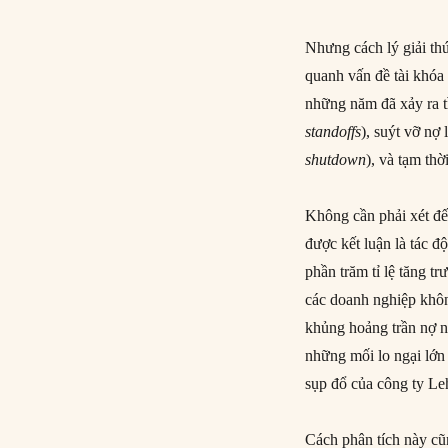
Nhưng cách lý giải thứ
quanh vấn đề tài khóa
những năm đã xảy ra tì
standoffs
), suýt vỡ nợ 
shutdown
), và tạm thờ
Không cần phải xét đế
được kết luận là tác 
phần trăm tỉ lệ tăng tr
các doanh nghiệp khôn
khủng hoảng trần nợ n
những mối lo ngại lớn
sụp đổ của công ty Le
Cách phân tích này cũ