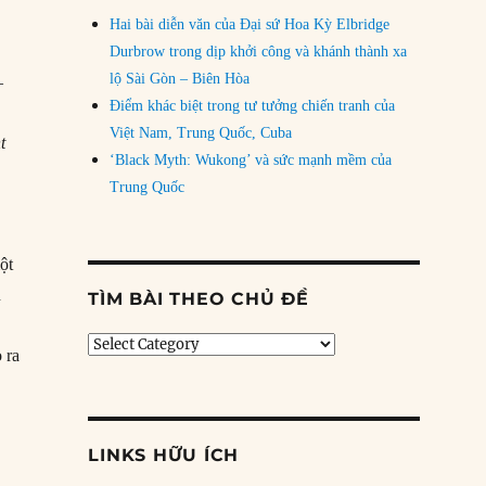
Hai bài diễn văn của Đại sứ Hoa Kỳ Elbridge
Durbrow trong dịp khởi công và khánh thành xa
lộ Sài Gòn – Biên Hòa
–
Điểm khác biệt trong tư tưởng chiến tranh của
Việt Nam, Trung Quốc, Cuba
t
‘Black Myth: Wukong’ và sức mạnh mềm của
Trung Quốc
ột
n
TÌM BÀI THEO CHỦ ĐỀ
Tìm
 ra
bài
theo
chủ
đề
LINKS HỮU ÍCH