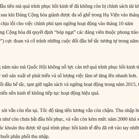
u tiên mà quá trình phục hồi kinh tế đã không còn bị chính sách tài k
từ sau khi Đảng Cộng hòa giành được đa số ghế trong Hạ Viện vào thán
chịu lỗi cho việc chính phủ tạm ngừng hoạt động vào tháng 10 năm
ng Cộng hòa đã quyết định “bóp ngạt” các đảng viên thuộc phong trào
y
”) cực đoan và cố tránh những cuộc đối đầu bế tắc tương tự trong năm
 năm nào mà Quốc Hội không nỗ lực cản trở quá trình phục hồi kinh t
mô sản xuất sẽ phát triển và số lượng việc làm sẽ tăng lên nhanh hơn.
i đầu bế tắc, tạm giữ ngân sách và ngừng hoạt động trong năm 2015, 
hiến nền kinh tế không tiếp tục hoạt động hiệu quả.
 sót vẫn còn tồn tại. Tốc độ tăng tiền lương vẫn còn chậm. Thu nhập h
ần như còn chưa bắt đầu hồi phục, và vẫn còn kém mức năm 2000 khá 
ác khoản thu được từ quá trình phục hồi kinh tế đều đã rơi vào tay nhữ
chuỗi phân phối thu nhập.