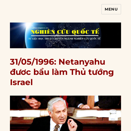
MENU
Nghiên cứu quốc tế
31/05/1996: Netanyahu
đươc bầu làm Thủ tướng
Israel