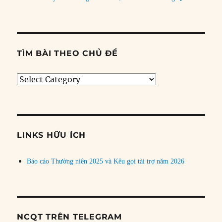
TÌM BÀI THEO CHỦ ĐỀ
Tìm
bài
theo
chủ
đề
LINKS HỮU ÍCH
Báo cáo Thường niên 2025 và Kêu gọi tài trợ năm 2026
NCQT TRÊN TELEGRAM