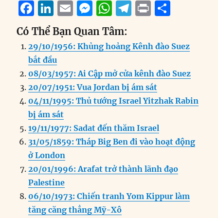
F
Li
E
M
W
T
P
S
a
n
m
e
h
el
ri
h
Có Thể Bạn Quan Tâm:
c
k
ai
ss
at
e
n
a
29/10/1956: Khủng hoảng Kênh đào Suez
e
e
l
e
s
g
t
re
bắt đầu
b
d
n
A
r
08/03/1957: Ai Cập mở cửa kênh đào Suez
o
I
g
p
a
20/07/1951: Vua Jordan bị ám sát
o
n
er
p
m
04/11/1995: Thủ tướng Israel Yitzhak Rabin
k
bị ám sát
19/11/1977: Sadat đến thăm Israel
31/05/1859: Tháp Big Ben đi vào hoạt động
ở London
20/01/1996: Arafat trở thành lãnh đạo
Palestine
06/10/1973: Chiến tranh Yom Kippur làm
tăng căng thẳng Mỹ-Xô