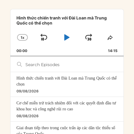
Audio
Player
Hình thức chiến tranh với Đài Loan mà Trung
Quốc có thể chọn
1
X
SKIP
PLAY
JUMP
CHANGE
SHARE
PLAYBACK
THIS
BACKWARD
PAUSE
FORWARD
00:00
RATE
14:15
EPISOD
Search
Episodes
Hình thức chiến tranh với Đài Loan mà Trung Quốc có thể
chọn
09/08/2026
Cơ chế miễn trừ trách nhiệm đối với các quyết định đầu tư
khoa học và công nghệ rủi ro cao
08/08/2026
Giai đoạn tiếp theo trong cuộc trấn áp các dân tộc thiểu số
của Trung Quốc