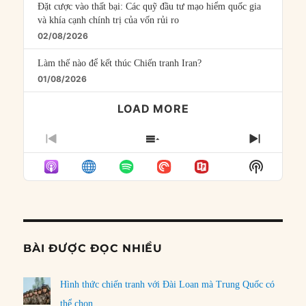
Đặt cược vào thất bại: Các quỹ đầu tư mạo hiểm quốc gia
và khía cạnh chính trị của vốn rủi ro
02/08/2026
Làm thế nào để kết thúc Chiến tranh Iran?
01/08/2026
LOAD MORE
PREVIOUS
SHOW
NEXT
EPISODE
EPISODES
EPISO
Show
LIST
Podcast
Informat
BÀI ĐƯỢC ĐỌC NHIỀU
Hình thức chiến tranh với Đài Loan mà Trung Quốc có
thể chọn