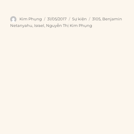
Author
Posted
Categories
Tags
Kim Phụng
31/05/2017
Sự kiện
3105
,
Benjamin
on
Netanyahu
,
Israel
,
Nguyễn Thị Kim Phụng