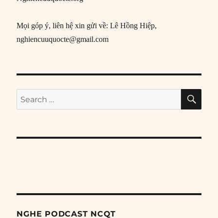
Mọi góp ý, liên hệ xin gửi về: Lê Hồng Hiệp,
nghiencuuquocte@gmail.com
SE
Search
for:
NGHE PODCAST NCQT