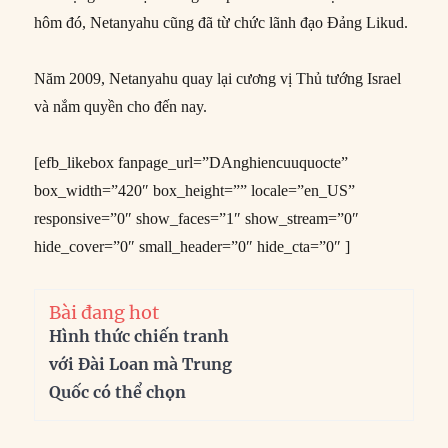
hôm đó, Netanyahu cũng đã từ chức lãnh đạo Đảng Likud.
Năm 2009, Netanyahu quay lại cương vị Thủ tướng Israel
và nắm quyền cho đến nay.
[efb_likebox fanpage_url=”DAnghiencuuquocte”
box_width=”420″ box_height=”” locale=”en_US”
responsive=”0″ show_faces=”1″ show_stream=”0″
hide_cover=”0″ small_header=”0″ hide_cta=”0″ ]
Bài đang hot
Hình thức chiến tranh
với Đài Loan mà Trung
Quốc có thể chọn