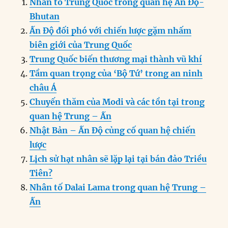
Nhân tố Trung Quốc trong quan hệ Ấn Độ-
e
e
l
e
s
g
t
re
Bhutan
b
d
n
A
r
Ấn Độ đối phó với chiến lược gặm nhấm
o
I
g
p
a
biên giới của Trung Quốc
o
n
er
p
m
Trung Quốc biến thương mại thành vũ khí
k
Tầm quan trọng của ‘Bộ Tứ’ trong an ninh
châu Á
Chuyến thăm của Modi và các tồn tại trong
quan hệ Trung – Ấn
Nhật Bản – Ấn Độ củng cố quan hệ chiến
lược
Lịch sử hạt nhân sẽ lặp lại tại bán đảo Triều
Tiên?
Nhân tố Dalai Lama trong quan hệ Trung –
Ấn