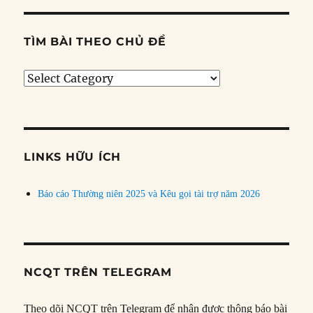
TÌM BÀI THEO CHỦ ĐỀ
Tìm
bài
theo
chủ
đề
LINKS HỮU ÍCH
Báo cáo Thường niên 2025 và Kêu gọi tài trợ năm 2026
NCQT TRÊN TELEGRAM
Theo dõi NCQT trên Telegram để nhận được thông báo bài