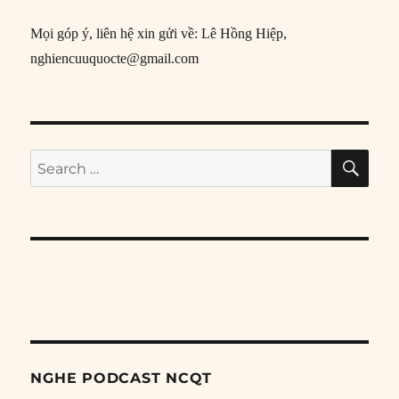
Mọi góp ý, liên hệ xin gửi về: Lê Hồng Hiệp,
nghiencuuquocte@gmail.com
SE
Search
for:
NGHE PODCAST NCQT