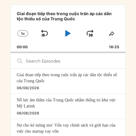
Audio
Player
Giai đoạn tiếp theo trong cuộc trấn áp các dân
tộc thiểu số của Trung Quốc
1
X
SKIP
PLAY
JUMP
CHANGE
SHARE
PLAYBACK
THIS
BACKWARD
PAUSE
FORWARD
00:00
RATE
16:25
EPISOD
Search
Episodes
Giai đoạn tiếp theo trong cuộc trấn áp các dân tộc thiểu số
của Trung Quốc
06/08/2026
Nỗ lực âm thầm của Trung Quốc nhằm thống trị khu vực
Mỹ Latinh
06/08/2026
Nợ cho kẻ mộng mơ: Vốn vay chính sách và giới hạn của
việc cho startup vay vốn