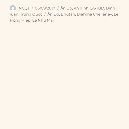
Author
Posted
Categories
NCQT
06/09/2017
Ấn Độ
,
An ninh CA-TBD
,
Bình
on
Tags
luận
,
Trung Quốc
Ấn Độ
,
Bhutan
,
Brahma Chellaney
,
Lê
Hồng Hiệp
,
Lê Như Mai