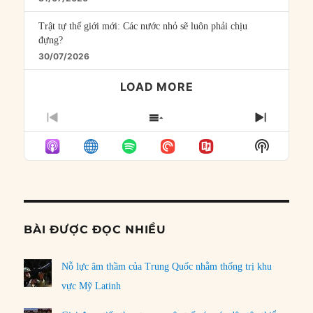
Trật tự thế giới mới: Các nước nhỏ sẽ luôn phải chịu
đựng?
30/07/2026
LOAD MORE
PREVIOUS
SHOW
NEXT
EPISODE
EPISODES
EPISO
Show
LIST
Podcast
Informat
BÀI ĐƯỢC ĐỌC NHIỀU
Nỗ lực âm thầm của Trung Quốc nhằm thống trị khu
vực Mỹ Latinh