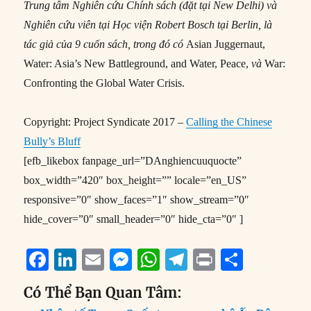
Trung tâm Nghiên cứu Chính sách (đặt tại New Delhi) và
Nghiên cứu viên tại Học viện Robert Bosch tại Berlin, là
tác giả của 9 cuốn sách, trong đó có
Asian Juggernaut,
Water: Asia’s New Battleground, and Water, Peace,
và
War:
Confronting the Global Water Crisis.
Copyright: Project Syndicate 2017 –
Calling the Chinese
Bully’s Bluff
[efb_likebox fanpage_url=”DAnghiencuuquocte”
box_width=”420″ box_height=”” locale=”en_US”
responsive=”0″ show_faces=”1″ show_stream=”0″
hide_cover=”0″ small_header=”0″ hide_cta=”0″ ]
F
Li
E
M
W
T
P
S
a
n
m
e
h
el
ri
h
Có Thể Bạn Quan Tâm:
c
k
ai
ss
at
e
n
a