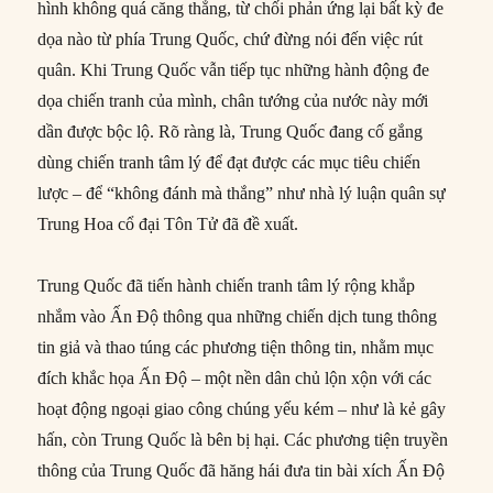
hình không quá căng thẳng, từ chối phản ứng lại bất kỳ đe
dọa nào từ phía Trung Quốc, chứ đừng nói đến việc rút
quân. Khi Trung Quốc vẫn tiếp tục những hành động đe
dọa chiến tranh của mình, chân tướng của nước này mới
dần được bộc lộ. Rõ ràng là, Trung Quốc đang cố gắng
dùng chiến tranh tâm lý để đạt được các mục tiêu chiến
lược – để “không đánh mà thắng” như nhà lý luận quân sự
Trung Hoa cổ đại Tôn Tử đã đề xuất.
Trung Quốc đã tiến hành chiến tranh tâm lý rộng khắp
nhắm vào Ấn Độ thông qua những chiến dịch tung thông
tin giả và thao túng các phương tiện thông tin, nhằm mục
đích khắc họa Ấn Độ – một nền dân chủ lộn xộn với các
hoạt động ngoại giao công chúng yếu kém – như là kẻ gây
hấn, còn Trung Quốc là bên bị hại. Các phương tiện truyền
thông của Trung Quốc đã hăng hái đưa tin bài xích Ấn Độ