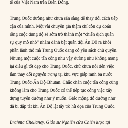
tế của Việt Nam trên Biển Đông.
Trung Quốc dường như chưa sẵn sàng để thay đổi cách tiếp
cận của mình. Một vài chuyên gia thậm chí còn dự đoán
rằng cuộc đụng độ sẽ sớm trở thành một “chiến dịch quân
sự quy mô nhỏ” nhằm đánh bật quân đội Ấn Độ ra khỏi
phần lãnh thổ mà Trung Quốc đang có yêu sách chủ quyền.
Nhưng một cuộc tấn công như vậy dường như không mang
lại điều gì tốt đẹp cho Trung Quốc, chứ chưa nói đến việc
làm thay đổi
nguyên trạng
tại khu vực giáp ranh ba nước
Trung Quốc-Ấn Độ-Bhutan. Chắc chắn cuộc tấn công cũng
không làm cho Trung Quốc có thể tiếp tục công việc xây
dựng tuyến đường như ý muốn. Giấc mộng đó dường như
đã bị dập tắt khi Ấn Độ lật tẩy trò hù dọa của Trung Quốc.
Brahma Chellaney, Giáo sư Nghiên cứu Chiến lược tại