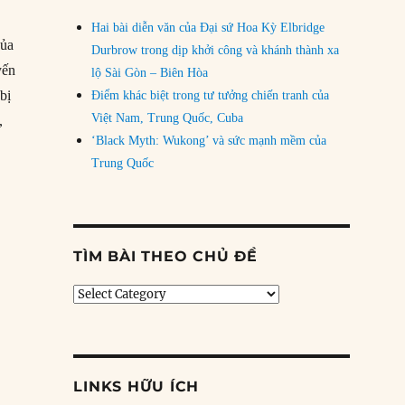
Hai bài diễn văn của Đại sứ Hoa Kỳ Elbridge
của
Durbrow trong dịp khởi công và khánh thành xa
yến
lộ Sài Gòn – Biên Hòa
bị
Điểm khác biệt trong tư tưởng chiến tranh của
Việt Nam, Trung Quốc, Cuba
,
‘Black Myth: Wukong’ và sức mạnh mềm của
Trung Quốc
.
TÌM BÀI THEO CHỦ ĐỀ
Tìm
bài
theo
chủ
đề
LINKS HỮU ÍCH