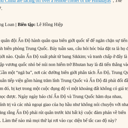
d China are facing off over a remote corner of the Himalayas
”,
The
7.
ng Loan
| Biên tập:
Lê Hồng Hiệp
quân đội Ấn Độ hành quân qua biên giới quốc tế để ngăn chặn sự tiến
h biên phòng Trung Quốc. Bảy tuần sau, câu hỏi hóc búa đặt ra là họ 
iới nào. Quân Ấn Độ xuất phát từ bang Sikkim; và tranh chấp ở đây là
hập vương quốc nhỏ bé núi non hiểm trở Bhutan hay là đã tiến thẳng và
Gần một “ngã ba”, nơi các đường biên giới phân tách Ấn Độ, Trung Q
uân tiếp viện gồm hàng trăm lính Trung Quốc và Ấn Độ đã phải đối đ
ểm đó, bị kẹt trong một cuộc đụng độ vì một khoảng đất không có giá tr
mọc được. Ngày ngày báo chí Ấn Độ và Trung Quốc hăm dọa nhau,
ính trị và các nhà ngoại giao của họ hầu như không nói chuyện với nh
ng rằng Ấn Độ phải rút quân trước khi bất kỳ cuộc đàm phán về biên
u. Làm thế nào mà mọi thứ lại rơi vào cục diện bế tắc cao độ này?