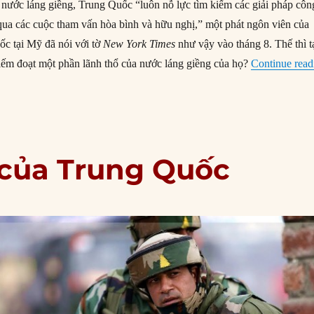
 nước láng giềng, Trung Quốc “luôn nỗ lực tìm kiếm các giải pháp côn
qua các cuộc tham vấn hòa bình và hữu nghị,” một phát ngôn viên của
c tại Mỹ đã nói với tờ
New York Times
như vậy vào tháng 8. Thế thì t
iếm đoạt một phần lãnh thổ của nước láng giềng của họ?
Continue read
a của Trung Quốc