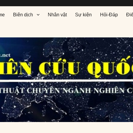
me
Biên dịch
Nhân vật
Sự kiện
Hỏi-Đáp
Đi