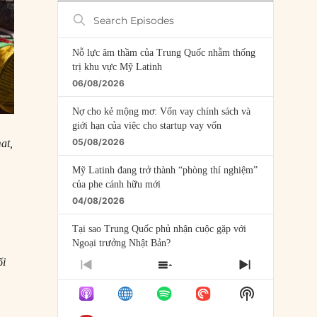
Search
Episodes
Nỗ lực âm thầm của Trung Quốc nhằm thống
trị khu vực Mỹ Latinh
06/08/2026
Nợ cho kẻ mộng mơ: Vốn vay chính sách và
giới hạn của việc cho startup vay vốn
05/08/2026
at,
Mỹ Latinh đang trở thành “phòng thí nghiệm”
của phe cánh hữu mới
04/08/2026
Tại sao Trung Quốc phủ nhận cuộc gặp với
Ngoại trưởng Nhật Bản?
04/08/2026
ối
PREVIOUS
SHOW
NEXT
EPISODE
EPISODES
EPISODE
Điểm mù chiến lược của Trump tại Thái Bình
Show
LIST
Dương
Podcast