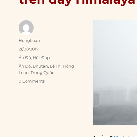
Author
HongLoan
Posted
21/08/2017
on
Categories
Ấn Độ
,
Hỏi-Đáp
Tags
Ấn Độ
,
Bhutan
,
Lê Thị Hồng
Loan
,
Trung Quốc
0 Comments