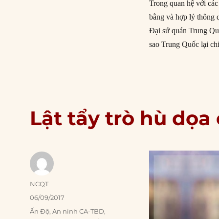
Trong quan hệ với các
bằng và hợp lý thông 
Đại sứ quán Trung Quố
sao Trung Quốc lại ch
Lật tẩy trò hù dọ
Author
NCQT
Posted
06/09/2017
on
Categories
Ấn Độ
,
An ninh CA-TBD
,