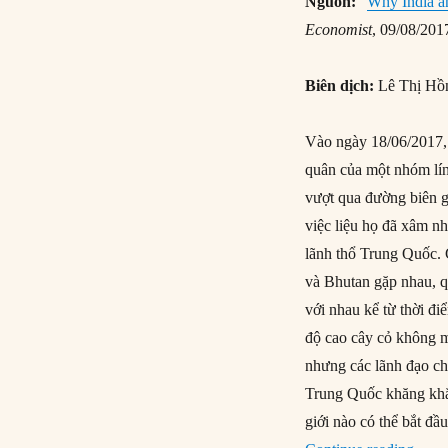
Nguồn:
“
Why India an
Economist
, 09/08/201
Biên dịch:
Lê Thị Hồ
Vào ngày 18/06/2017, 
quân của một nhóm lín
vượt qua đường biên g
việc liệu họ đã xâm n
lãnh thổ Trung Quốc. 
và Bhutan gặp nhau, q
với nhau kể từ thời đi
độ cao cây cỏ không 
nhưng các lãnh đạo ch
Trung Quốc khăng khă
giới nào có thể bắt đầ