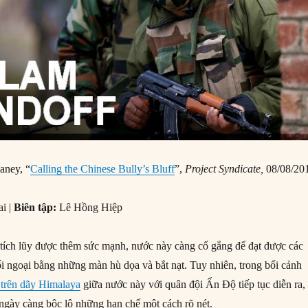
aney, “
Calling the Chinese Bully’s Bluff
”,
Project Syndicate,
08/08/20
i |
Biên tập:
Lê Hồng Hiệp
tích lũy được thêm sức mạnh, nước này càng cố gắng để đạt được các
ối ngoại bằng những màn hù dọa và bắt nạt. Tuy nhiên, trong bối cảnh
i trên dãy Himalaya
giữa nước này với quân đội Ấn Độ tiếp tục diễn ra,
 ngày càng bộc lộ những hạn chế một cách rõ nét.