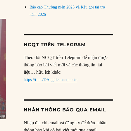
Báo cáo Thường niên 2025 và Kêu gọi tài trợ
năm 2026
NCQT TRÊN TELEGRAM
Theo dõi NCQT trên Telegram để nhận được
thông báo bài viết mới và các thông tin, tài
liệu… hữu ích khác:
https://t.me/DAnghiencuuquocte
NHẬN THÔNG BÁO QUA EMAIL
Nhập địa chỉ email và đăng ký để được nhận
thông báo khi có bài viết mới qua email.