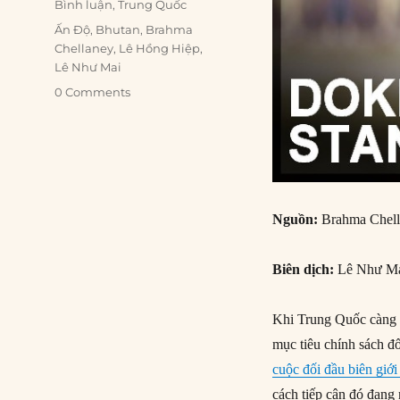
Bình luận
,
Trung Quốc
Tags
Ấn Độ
,
Bhutan
,
Brahma
Chellaney
,
Lê Hồng Hiệp
,
Lê Như Mai
0 Comments
Nguồn:
Brahma Chell
Biên dịch:
Lê Như Ma
Khi Trung Quốc càng 
mục tiêu chính sách đ
cuộc đối đầu biên giớ
cách tiếp cận đó đang