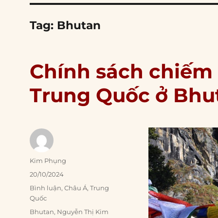
Tag:
Bhutan
Chính sách chiếm 
Trung Quốc ở Bhu
Author
Kim Phụng
Posted
20/10/2024
on
Categories
Bình luận
,
Châu Á
,
Trung
Quốc
Tags
Bhutan
,
Nguyễn Thị Kim