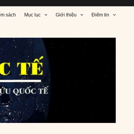
ểm sách
Mục lục
Giới thiệu
Điểm tin