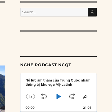
SEARCH
Search
for:
NGHE PODCAST NCQT
Audio
Player
Nỗ lực âm thầm của Trung Quốc nhằm
thống trị khu vực Mỹ Latinh
1
X
SKIP
PLAY
JUMP
CHANGE
SHARE
PLAYBACK
THIS
BACKWARD
PAUSE
FORWARD
00:00
RATE
21:08
EPISODE