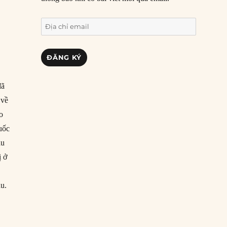
Địa
chỉ
email
ĐĂNG KÝ
đã
 về
o
uốc
ầu
ị ở
au.