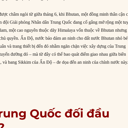
 được châm ngòi từ giữa tháng 6, khi Bhutan, một đồng minh thân cận 
n đội Giải phóng Nhân dân Trung Quốc đang cố gắng mở rộng một tu
am, một cao nguyên thuộc dãy Himalaya vốn thuộc về Bhutan nhưng 
chủ quyền. Ấn Độ, nước bảo đảm an ninh cho đất nước Bhutan nhỏ bé
ân và trang thiết bị đến đó nhằm ngăn chặn việc xây dựng của Trung
tuyến đường đó – mà từ đây có thể bao quát điểm giao nhau giữa biên
, và bang Sikkim của Ấn Độ – đe dọa đến an ninh của chính nước này
tẩy trò hù dọa của Trung Quốc”
Trung Quốc đối đầu
?