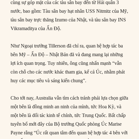
cùng sự góp mặt của các tàu sân bay đến từ Hải quân 3
nước, bao gồm: Tàu sân bay hạt nhân USS Nitmitz của Mỹ,
tàu sân bay trực thăng Izumo của Nhật, và tàu sân bay INS
Vikramaditya của Ấn Độ.
Như Ngoại trưởng Tillerson đã chỉ ra, quan hệ hợp tác ba
bên Mỹ – Ấn Độ – Nhật Bản đã và đang mang lại những
lợi ích quan trọng. Tuy nhiên, ông cũng nhấn mạnh “vẫn
còn chỗ cho các nước khác tham gia, kể cả Úc, nhằm phát
huy các mục tiêu và sáng kiến chung”.
Cho tới nay, Australia vẫn tìm cách tránh phải lựa chọn giữa
một bên là đồng minh an ninh của mình, tức Hoa Kỳ, và
một bên là đối tác kinh tế chính, tức Trung Quốc. Bất chấp
tuyên bố mới đây của Bộ trưởng Quốc phòng Úc Marise
Payne rằng “Úc rất quan tâm đến quan hệ hợp tác 4 bên với