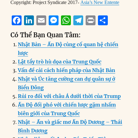
Copyright: Project Syndicate 2017-
Asia’s New Entente
F
Li
E
M
W
T
P
S
a
n
m
e
h
el
ri
h
Có Thể Bạn Quan Tâm:
c
k
ai
ss
at
e
n
a
Nhật Bản – Ấn Độ củng cố quan hệ chiến
e
e
l
e
s
g
t
re
lược
b
d
n
A
r
Lật tẩy trò hù dọa của Trung Quốc
o
I
g
p
a
Vấn đề cải cách hiến pháp của Nhật Bản
o
n
er
p
m
Nhật và Úc tăng cường can dự quân sự ở
k
Biển Đông
Rủi ro đối với châu Á dưới thời của Trump
Ấn Độ đối phó với chiến lược gặm nhấm
biên giới của Trung Quốc
Nhật – Ấn và giấc mơ Ấn Độ Dương – Thái
Bình Dương