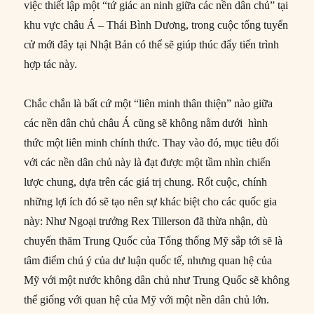
việc thiết lập một “tứ giác an ninh giữa các nền dân chủ” tại
khu vực châu Á – Thái Bình Dương, trong cuộc tổng tuyển
cử mới đây tại Nhật Bản có thể sẽ giúp thúc đẩy tiến trình
hợp tác này.
Chắc chắn là bất cứ một “liên minh thân thiện” nào giữa
các nền dân chủ châu Á cũng sẽ không nằm dưới hình
thức một liên minh chính thức. Thay vào đó, mục tiêu đối
với các nền dân chủ này là đạt được một tầm nhìn chiến
lược chung, dựa trên các giá trị chung. Rốt cuộc, chính
những lợi ích đó sẽ tạo nên sự khác biệt cho các quốc gia
này: Như Ngoại trưởng Rex Tillerson đã thừa nhận, dù
chuyến thăm Trung Quốc của Tổng thống Mỹ sắp tới sẽ là
tâm điểm chú ý của dư luận quốc tế, nhưng quan hệ của
Mỹ với một nước không dân chủ như Trung Quốc sẽ không
thể giống với quan hệ của Mỹ với một nền dân chủ lớn.