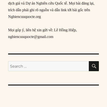
dịch giả và Dự án Nghiên cứu Quốc tế. Mọi bài đăng lại,
trích dẫn phải ghi rõ nguồn và dẫn link tới bài gốc trên
Nghiencuuquocte.org
Mọi góp ý, liên hệ xin gửi về: Lê Hồng Hiệp,
nghiencuuquocte@gmail.com
SE
Search
for: