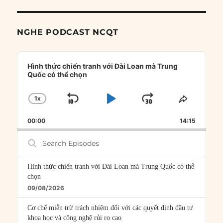
NGHE PODCAST NCQT
Audio
Player
Hình thức chiến tranh với Đài Loan mà Trung
Quốc có thể chọn
1
X
SKIP
PLAY
JUMP
CHANGE
SHARE
PLAYBACK
THIS
BACKWARD
PAUSE
FORWARD
00:00
RATE
14:15
EPISOD
Search
Episodes
Hình thức chiến tranh với Đài Loan mà Trung Quốc có thể
chọn
09/08/2026
Cơ chế miễn trừ trách nhiệm đối với các quyết định đầu tư
khoa học và công nghệ rủi ro cao