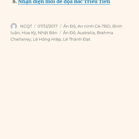
Nhận diện mối đe dọa Bắc Triều Tiên
Author
Posted
Categories
NCQT
07/12/2017
Ấn Độ
,
An ninh CA-TBD
,
Bình
on
Tags
luận
,
Hoa Kỳ
,
Nhật Bản
Ấn Độ
,
Australia
,
Brahma
Chellaney
,
Lê Hồng Hiệp
,
Lê Thành Đạt