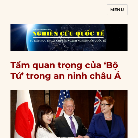
MENU
Nghiên cứu quốc tế
Tầm quan trọng của ‘Bộ
Tứ’ trong an ninh châu Á