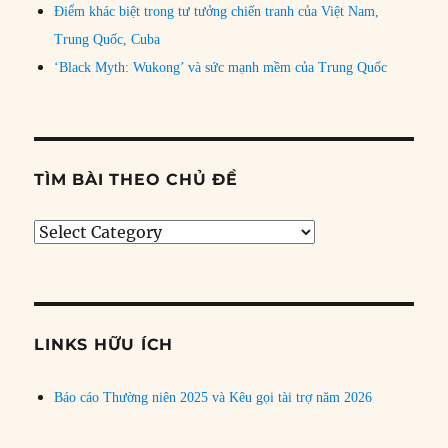
Điểm khác biệt trong tư tưởng chiến tranh của Việt Nam,
Trung Quốc, Cuba
‘Black Myth: Wukong’ và sức mạnh mềm của Trung Quốc
TÌM BÀI THEO CHỦ ĐỀ
Tìm
bài
theo
chủ
đề
LINKS HỮU ÍCH
Báo cáo Thường niên 2025 và Kêu gọi tài trợ năm 2026