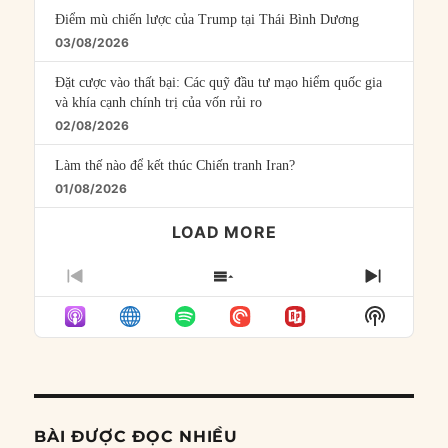
Điểm mù chiến lược của Trump tại Thái Bình Dương
03/08/2026
Đặt cược vào thất bại: Các quỹ đầu tư mạo hiểm quốc gia
và khía cạnh chính trị của vốn rủi ro
02/08/2026
Làm thế nào để kết thúc Chiến tranh Iran?
01/08/2026
LOAD MORE
PREVIOUS
SHOW
NEXT
EPISODE
EPISODES
EPISO
Show
LIST
Podcast
Informat
BÀI ĐƯỢC ĐỌC NHIỀU