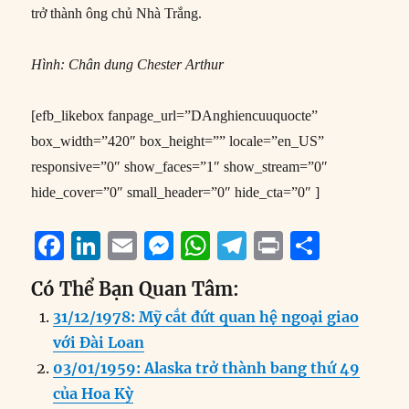
trở thành ông chủ Nhà Trắng.
Hình: Chân dung Chester Arthur
[efb_likebox fanpage_url=”DAnghiencuuquocte”
box_width=”420″ box_height=”” locale=”en_US”
responsive=”0″ show_faces=”1″ show_stream=”0″
hide_cover=”0″ small_header=”0″ hide_cta=”0″ ]
F
Li
E
M
W
T
P
S
a
n
m
e
h
el
ri
h
Có Thể Bạn Quan Tâm:
c
k
ai
ss
at
e
n
a
31/12/1978: Mỹ cắt đứt quan hệ ngoại giao
e
e
l
e
s
g
t
re
với Đài Loan
b
d
n
A
r
03/01/1959: Alaska trở thành bang thứ 49
o
I
g
p
a
của Hoa Kỳ