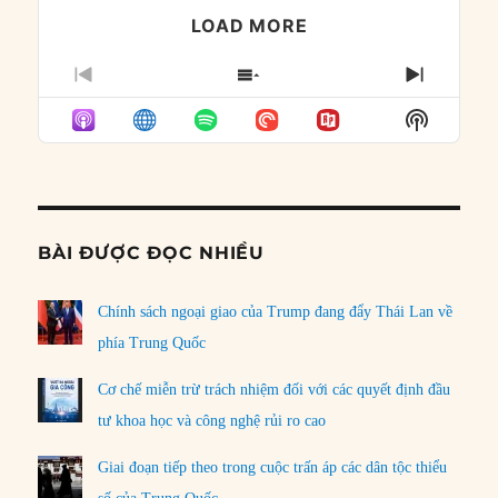
LOAD MORE
PREVIOUS
SHOW
NEXT
EPISODE
EPISODES
EPISO
Show
LIST
Podcast
Informat
BÀI ĐƯỢC ĐỌC NHIỀU
Chính sách ngoại giao của Trump đang đẩy Thái Lan về
phía Trung Quốc
Cơ chế miễn trừ trách nhiệm đối với các quyết định đầu
tư khoa học và công nghệ rủi ro cao
Giai đoạn tiếp theo trong cuộc trấn áp các dân tộc thiểu