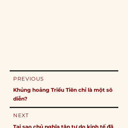
Post
PREVIOUS
navigation
Previous
Khủng hoảng Triều Tiên chỉ là một sô
post:
diễn?
NEXT
Next
Tại sao chủ nghĩa tân tự do kinh tế đã