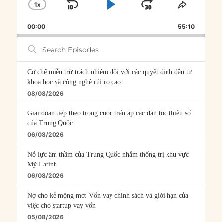
1
X
SKIP
PLAY
JUMP
CHANGE
SHARE
PLAYBACK
THIS
BACKWARD
PAUSE
FORWARD
00:00
RATE
55:10
EPISOD
Search
Episodes
Cơ chế miễn trừ trách nhiệm đối với các quyết định đầu tư
khoa học và công nghệ rủi ro cao
08/08/2026
Giai đoạn tiếp theo trong cuộc trấn áp các dân tộc thiểu số
của Trung Quốc
06/08/2026
Nỗ lực âm thầm của Trung Quốc nhằm thống trị khu vực
Mỹ Latinh
06/08/2026
Nợ cho kẻ mộng mơ: Vốn vay chính sách và giới hạn của
việc cho startup vay vốn
05/08/2026