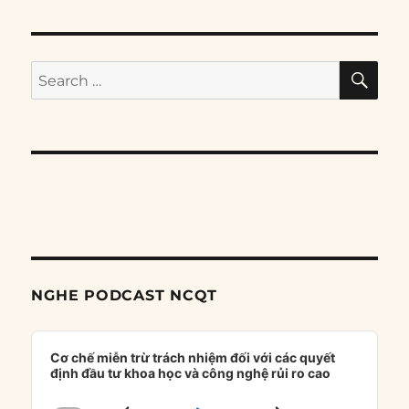
SE
Search
for:
NGHE PODCAST NCQT
Audio
Player
Cơ chế miễn trừ trách nhiệm đối với các quyết
định đầu tư khoa học và công nghệ rủi ro cao