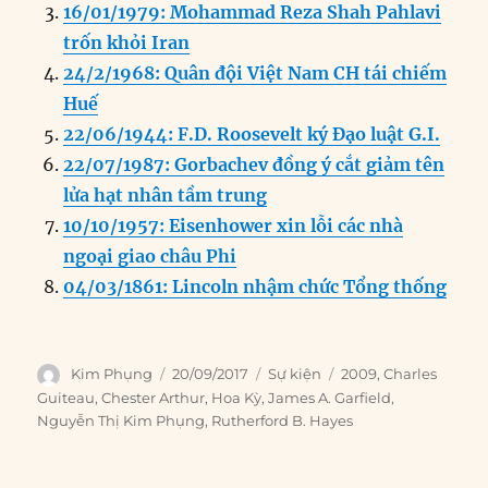
o
n
er
p
m
16/01/1979: Mohammad Reza Shah Pahlavi
k
trốn khỏi Iran
24/2/1968: Quân đội Việt Nam CH tái chiếm
Huế
22/06/1944: F.D. Roosevelt ký Đạo luật G.I.
22/07/1987: Gorbachev đồng ý cắt giảm tên
lửa hạt nhân tầm trung
10/10/1957: Eisenhower xin lỗi các nhà
ngoại giao châu Phi
04/03/1861: Lincoln nhậm chức Tổng thống
Author
Posted
Categories
Tags
Kim Phụng
20/09/2017
Sự kiện
2009
,
Charles
on
Guiteau
,
Chester Arthur
,
Hoa Kỳ
,
James A. Garfield
,
Nguyễn Thị Kim Phụng
,
Rutherford B. Hayes