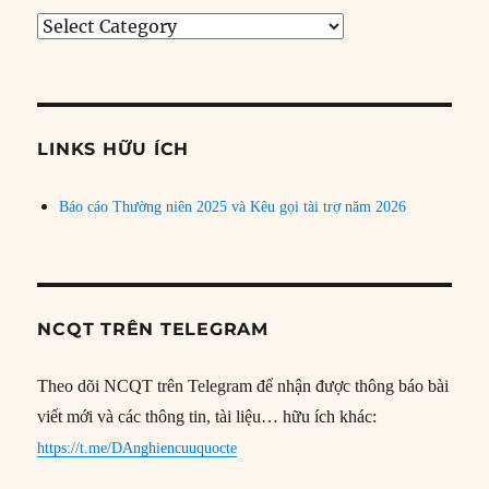
Tìm
bài
theo
chủ
đề
LINKS HỮU ÍCH
Báo cáo Thường niên 2025 và Kêu gọi tài trợ năm 2026
NCQT TRÊN TELEGRAM
Theo dõi NCQT trên Telegram để nhận được thông báo bài
viết mới và các thông tin, tài liệu… hữu ích khác:
https://t.me/DAnghiencuuquocte