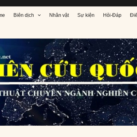
me
Biên dịch
Nhân vật
Sự kiện
Hỏi-Đáp
Đi