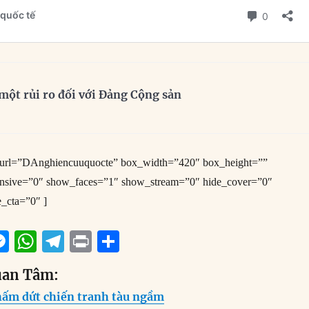
à một rủi ro đối với Đảng Cộng sản
e_url=”DAnghiencuuquocte” box_width=”420″ box_height=””
onsive=”0″ show_faces=”1″ show_stream=”0″ hide_cover=”0″
e_cta=”0″ ]
M
W
T
P
S
m
e
h
el
ri
h
uan Tâm:
i
ss
at
e
n
a
chấm dứt chiến tranh tàu ngầm
e
s
g
t
re