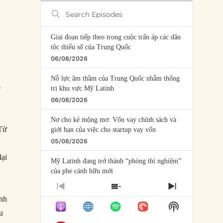
Search
Episodes
Giai đoạn tiếp theo trong cuộc trấn áp các dân
tộc thiểu số của Trung Quốc
06/08/2026
Nỗ lực âm thầm của Trung Quốc nhằm thống
0
trị khu vực Mỹ Latinh
06/08/2026
Nợ cho kẻ mộng mơ: Vốn vay chính sách và
 Từ
giới hạn của việc cho startup vay vốn
05/08/2026
ại
Mỹ Latinh đang trở thành “phòng thí nghiệm”
của phe cánh hữu mới
04/08/2026
PREVIOUS
SHOW
NEXT
ính
EPISODE
EPISODES
EPISODE
Tại sao Trung Quốc phủ nhận cuộc gặp với
Show
LIST
ểu
Ngoại trưởng Nhật Bản?
Podcast