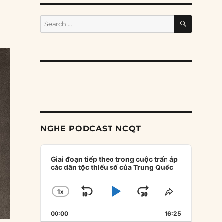
SEARCH
Search
for:
NGHE PODCAST NCQT
Audio
Player
Giai đoạn tiếp theo trong cuộc trấn áp
các dân tộc thiểu số của Trung Quốc
1
X
SKIP
PLAY
JUMP
CHANGE
SHARE
PLAYBACK
THIS
BACKWARD
PAUSE
FORWARD
00:00
RATE
16:25
EPISODE