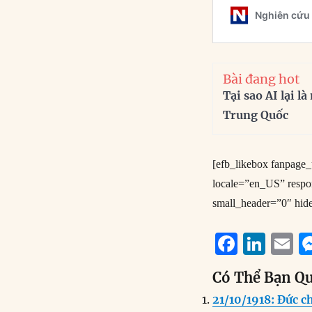
Bài đang hot
Tại sao AI lại l
Trung Quốc
[efb_likebox fanpag
locale=”en_US” resp
small_header=”0″ hid
F
Li
E
a
n
Có Thể Bạn Q
c
k
a
21/10/1918: Đức 
e
e
l