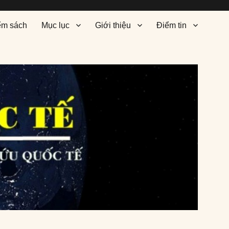
ểm sách
Mục lục
Giới thiệu
Điểm tin