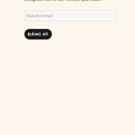
Địa
chỉ
email
ĐĂNG KÝ