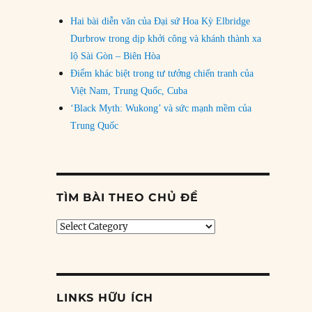
Hai bài diễn văn của Đại sứ Hoa Kỳ Elbridge
Durbrow trong dịp khởi công và khánh thành xa
lộ Sài Gòn – Biên Hòa
Điểm khác biệt trong tư tưởng chiến tranh của
Việt Nam, Trung Quốc, Cuba
‘Black Myth: Wukong’ và sức mạnh mềm của
Trung Quốc
TÌM BÀI THEO CHỦ ĐỀ
Tìm
bài
theo
chủ
đề
LINKS HỮU ÍCH