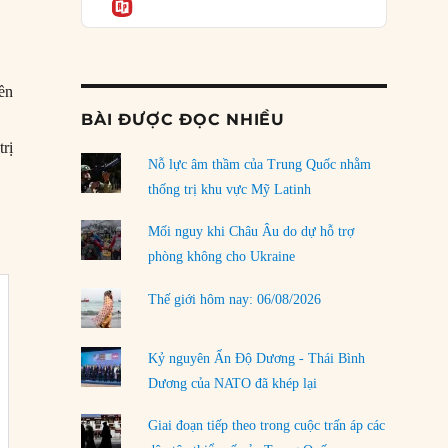
Informatio
04/08/2026
Điểm mù chiến lược của Trump tại Thái Bình
Dương
03/08/2026
yền
BÀI ĐƯỢC ĐỌC NHIỀU
Đặt cược vào thất bại: Các quỹ đầu tư mạo
hiểm quốc gia và khía cạnh chính trị của vốn
trị
rủi ro
Nỗ lực âm thầm của Trung Quốc nhằm
02/08/2026
thống trị khu vực Mỹ Latinh
Làm thế nào để kết thúc Chiến tranh Iran?
Mối nguy khi Châu Âu do dự hỗ trợ
01/08/2026
phòng không cho Ukraine
Chiến lược kế tiếp của Bắc Kinh ở Biển Đông
Thế giới hôm nay: 06/08/2026
31/07/2026
Trật tự thế giới mới: Các nước nhỏ sẽ luôn
Kỷ nguyên Ấn Độ Dương - Thái Bình
phải chịu đựng?
Dương của NATO đã khép lại
30/07/2026
Giai đoạn tiếp theo trong cuộc trấn áp các
LOAD MORE