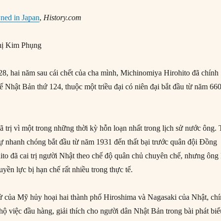
ned in Japan
,
History.com
ị Kim Phụng
28, hai năm sau cái chết của cha mình, Michinomiya Hirohito đã chính
́ Nhật Bản thứ 124, thuộc một triều đại có niên đại bắt đầu từ năm 66
ã trị vì một trong những thời kỳ hỗn loạn nhất trong lịch sử nước ông.
ự nhanh chóng bắt đầu từ năm 1931 đến thất bại trước quân đội Đồng
o đã cai trị người Nhật theo chế độ quân chủ chuyên chế, nhưng ông l
quyền lực bị hạn chế rất nhiều trong thực tế.
 của Mỹ hủy hoại hai thành phố Hiroshima và Nagasaki của Nhật, ch
hộ việc đầu hàng, giải thích cho người dân Nhật Bản trong bài phát bi