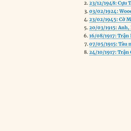
23/12/1948: Cựu T
b
d
03/02/1924: Wood
o
I
23/02/1945: Cờ M
o
n
20/03/1915: Anh, 
k
16/08/1917: Trận
07/05/1915: Tàu 
24/10/1917: Trận