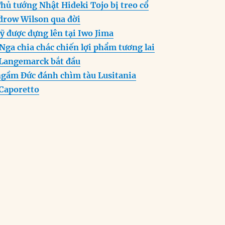
hủ tướng Nhật Hideki Tojo bị treo cổ
n
A
r
row Wilson qua đời
g
p
a
ỹ được dựng lên tại Iwo Jima
er
p
m
Nga chia chác chiến lợi phẩm tương lai
 Langemarck bắt đầu
ngầm Đức đánh chìm tàu Lusitania
 Caporetto