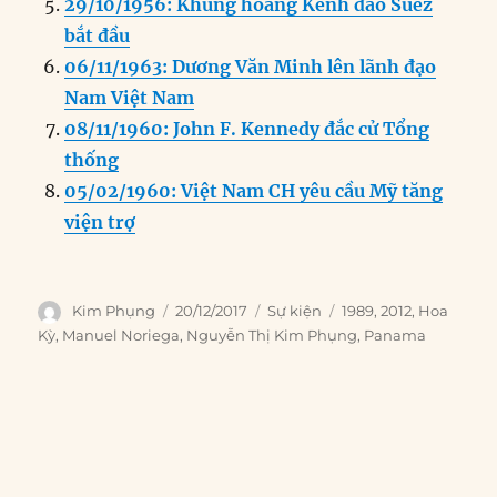
29/10/1956: Khủng hoảng Kênh đào Suez
bắt đầu
06/11/1963: Dương Văn Minh lên lãnh đạo
Nam Việt Nam
08/11/1960: John F. Kennedy đắc cử Tổng
thống
05/02/1960: Việt Nam CH yêu cầu Mỹ tăng
viện trợ
Author
Posted
Categories
Tags
Kim Phụng
20/12/2017
Sự kiện
1989
,
2012
,
Hoa
on
Kỳ
,
Manuel Noriega
,
Nguyễn Thị Kim Phụng
,
Panama