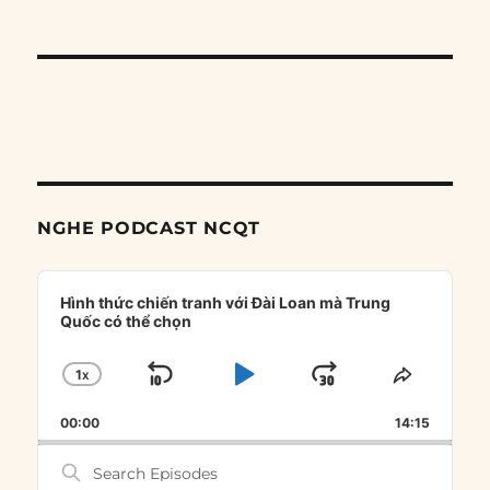
NGHE PODCAST NCQT
Audio
Player
Hình thức chiến tranh với Đài Loan mà Trung
Quốc có thể chọn
1
X
SKIP
PLAY
JUMP
CHANGE
SHARE
PLAYBACK
THIS
BACKWARD
PAUSE
FORWARD
00:00
RATE
14:15
EPISOD
Search
Episodes