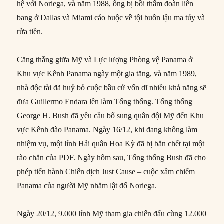
hệ với Noriega, và năm 1988, ông bị bồi thẩm đoàn liên
bang ở Dallas và Miami cáo buộc về tội buôn lậu ma túy và
rửa tiền.
Căng thẳng giữa Mỹ và Lực lượng Phòng vệ Panama ở
Khu vực Kênh Panama ngày một gia tăng, và năm 1989,
nhà độc tài đã huỷ bỏ cuộc bầu cử vốn dĩ nhiều khả năng sẽ
đưa Guillermo Endara lên làm Tổng thống. Tổng thống
George H. Bush đã yêu cầu bổ sung quân đội Mỹ đến Khu
vực Kênh đào Panama. Ngày 16/12, khi đang không làm
nhiệm vụ, một lính Hải quân Hoa Kỳ đã bị bắn chết tại một
rào chắn của PDF. Ngày hôm sau, Tổng thống Bush đã cho
phép tiến hành Chiến dịch Just Cause – cuộc xâm chiếm
Panama của người Mỹ nhằm lật đổ Noriega.
Ngày 20/12, 9.000 lính Mỹ tham gia chiến đấu cùng 12.000