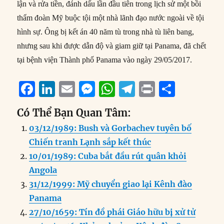
lận và rửa tiền, đánh dấu lần đầu tiên trong lịch sử một bồi
thẩm đoàn Mỹ buộc tội một nhà lãnh đạo nước ngoài về tội
hình sự. Ông bị kết án 40 năm tù trong nhà tù liên bang,
nhưng sau khi được dẫn độ và giam giữ tại Panama, đã chết
tại bệnh viện Thành phố Panama vào ngày 29/05/2017.
F
Li
E
M
W
T
P
S
a
n
m
e
h
el
ri
h
Có Thể Bạn Quan Tâm:
c
k
ai
ss
at
e
n
a
03/12/1989: Bush và Gorbachev tuyên bố
e
e
l
e
s
g
t
re
Chiến tranh Lạnh sắp kết thúc
b
d
n
A
r
10/01/1989: Cuba bắt đầu rút quân khỏi
o
I
g
p
a
Angola
o
n
er
p
m
31/12/1999: Mỹ chuyển giao lại Kênh đào
k
Panama
27/10/1659: Tín đồ phái Giáo hữu bị xử tử