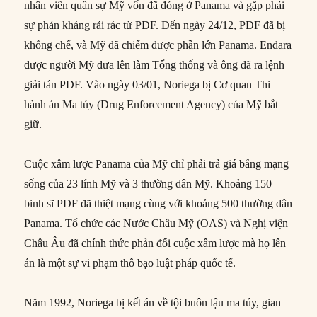
nhân viên quân sự Mỹ vốn đã đóng ở Panama và gặp phải
sự phản kháng rải rác từ PDF. Đến ngày 24/12, PDF đã bị
khống chế, và Mỹ đã chiếm được phần lớn Panama. Endara
được người Mỹ đưa lên làm Tổng thống và ông đã ra lệnh
giải tán PDF. Vào ngày 03/01, Noriega bị Cơ quan Thi
hành án Ma túy (Drug Enforcement Agency) của Mỹ bắt
giữ.
Cuộc xâm lược Panama của Mỹ chỉ phải trả giá bằng mạng
sống của 23 lính Mỹ và 3 thường dân Mỹ. Khoảng 150
binh sĩ PDF đã thiệt mạng cùng với khoảng 500 thường dân
Panama. Tổ chức các Nước Châu Mỹ (OAS) và Nghị viện
Châu Âu đã chính thức phản đối cuộc xâm lược mà họ lên
án là một sự vi phạm thô bạo luật pháp quốc tế.
Năm 1992, Noriega bị kết án về tội buôn lậu ma túy, gian