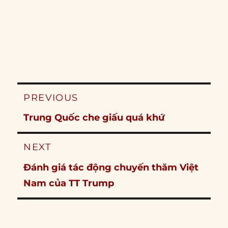
Post
PREVIOUS
navigation
Previous
Trung Quốc che giấu quá khứ
post:
NEXT
Next
Đánh giá tác động chuyến thăm Việt
post:
Nam của TT Trump