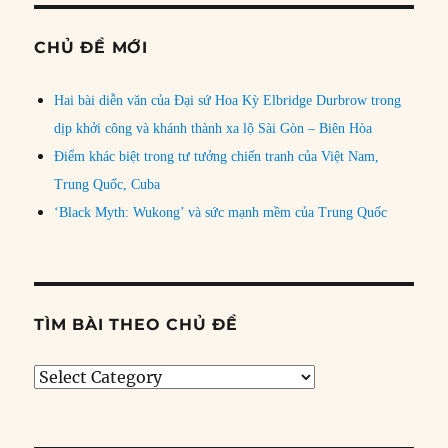
CHỦ ĐỀ MỚI
Hai bài diễn văn của Đại sứ Hoa Kỳ Elbridge Durbrow trong
dịp khởi công và khánh thành xa lộ Sài Gòn – Biên Hòa
Điểm khác biệt trong tư tưởng chiến tranh của Việt Nam,
Trung Quốc, Cuba
‘Black Myth: Wukong’ và sức mạnh mềm của Trung Quốc
TÌM BÀI THEO CHỦ ĐỀ
Tìm
bài
theo