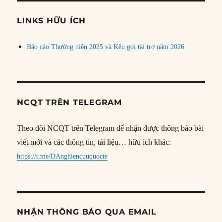
chủ
đề
LINKS HỮU ÍCH
Báo cáo Thường niên 2025 và Kêu gọi tài trợ năm 2026
NCQT TRÊN TELEGRAM
Theo dõi NCQT trên Telegram để nhận được thông báo bài
viết mới và các thông tin, tài liệu… hữu ích khác:
https://t.me/DAnghiencuuquocte
NHẬN THÔNG BÁO QUA EMAIL