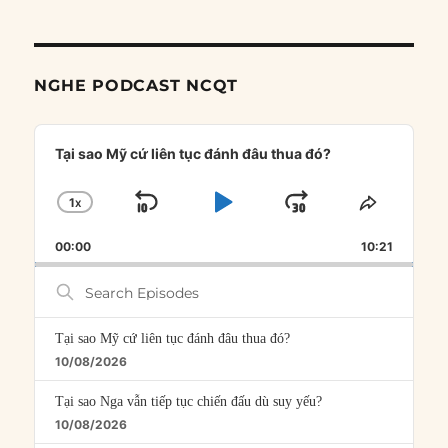
NGHE PODCAST NCQT
Audio
Player
Tại sao Mỹ cứ liên tục đánh đâu thua đó?
1
X
SKIP
PLAY
JUMP
CHANGE
SHARE
PLAYBACK
THIS
BACKWARD
PAUSE
FORWARD
00:00
RATE
10:21
EPISOD
Search
Episodes
Tại sao Mỹ cứ liên tục đánh đâu thua đó?
10/08/2026
Tại sao Nga vẫn tiếp tục chiến đấu dù suy yếu?
10/08/2026