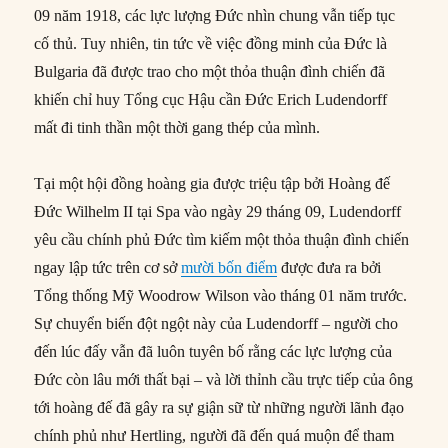
09 năm 1918, các lực lượng Đức nhìn chung vẫn tiếp tục
cố thủ. Tuy nhiên, tin tức về việc đồng minh của Đức là
Bulgaria đã được trao cho một thỏa thuận đình chiến đã
khiến chỉ huy Tổng cục Hậu cần Đức Erich Ludendorff
mất đi tinh thần một thời gang thép của mình.
Tại một hội đồng hoàng gia được triệu tập bởi Hoàng đế
Đức Wilhelm II tại Spa vào ngày 29 tháng 09, Ludendorff
yêu cầu chính phủ Đức tìm kiếm một thỏa thuận đình chiến
ngay lập tức trên cơ sở
mười bốn điểm
được đưa ra bởi
Tổng thống Mỹ Woodrow Wilson vào tháng 01 năm trước.
Sự chuyển biến đột ngột này của Ludendorff – người cho
đến lúc đấy vẫn đã luôn tuyên bố rằng các lực lượng của
Đức còn lâu mới thất bại – và lời thỉnh cầu trực tiếp của ông
tới hoàng đế đã gây ra sự giận sữ từ những người lãnh đạo
chính phủ như Hertling, người đã đến quá muộn để tham