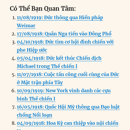
a
n
m
e
h
el
ri
h
Có Thể Bạn Quan Tâm:
c
k
ai
ss
at
e
n
a
11/08/1919: Đức thông qua Hiến pháp
e
e
l
e
s
g
t
re
Weimar
b
d
n
A
r
17/08/1918: Quân Nga tiến vào Đông Phổ
o
I
g
p
a
04/10/1918: Đức tìm cơ hội đình chiến với
o
n
er
p
m
phe Hiệp ước
k
05/04/1918: Đức kết thúc Chiến dịch
Michael trong Thế chiến I
11/07/1918: Cuộc tấn công cuối cùng của Đức
ở Mặt trận phía Tây
10/09/1919: New York vinh danh các cựu
binh Thế chiến I
16/05/1918: Quốc Hội Mỹ thông qua Đạo luật
chống Nổi loạn
04/09/1918: Hoa Kỳ can thiệp vào nội chiến