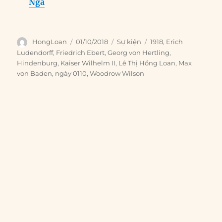
Nga
Author
Posted
Categories
Tags
HongLoan
01/10/2018
Sự kiện
1918
,
Erich
on
Ludendorff
,
Friedrich Ebert
,
Georg von Hertling
,
Hindenburg
,
Kaiser Wilhelm II
,
Lê Thị Hồng Loan
,
Max
von Baden
,
ngày 0110
,
Woodrow Wilson