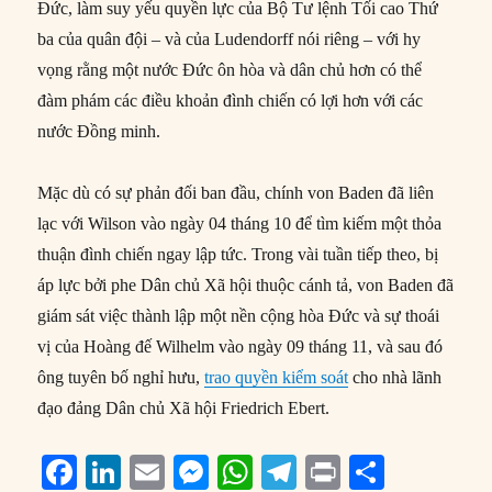
Đức, làm suy yếu quyền lực của Bộ Tư lệnh Tối cao Thứ
ba của quân đội – và của Ludendorff nói riêng – với hy
vọng rằng một nước Đức ôn hòa và dân chủ hơn có thể
đàm phám các điều khoản đình chiến có lợi hơn với các
nước Đồng minh.
Mặc dù có sự phản đối ban đầu, chính von Baden đã liên
lạc với Wilson vào ngày 04 tháng 10 để tìm kiếm một thỏa
thuận đình chiến ngay lập tức. Trong vài tuần tiếp theo, bị
áp lực bởi phe Dân chủ Xã hội thuộc cánh tả, von Baden đã
giám sát việc thành lập một nền cộng hòa Đức và sự thoái
vị của Hoàng đế Wilhelm vào ngày 09 tháng 11, và sau đó
ông tuyên bố nghỉ hưu,
trao quyền kiểm soát
cho nhà lãnh
đạo đảng Dân chủ Xã hội Friedrich Ebert.
F
Li
E
M
W
T
P
S