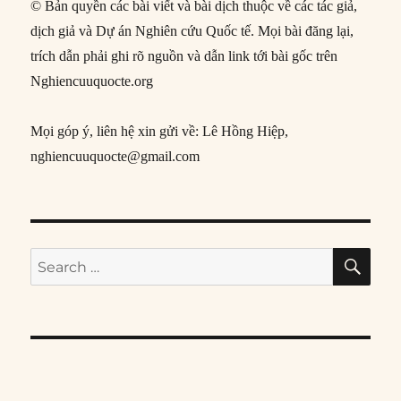
© Bản quyền các bài viết và bài dịch thuộc về các tác giả,
dịch giả và Dự án Nghiên cứu Quốc tế. Mọi bài đăng lại,
trích dẫn phải ghi rõ nguồn và dẫn link tới bài gốc trên
Nghiencuuquocte.org
Mọi góp ý, liên hệ xin gửi về: Lê Hồng Hiệp,
nghiencuuquocte@gmail.com
SE
Search
for: