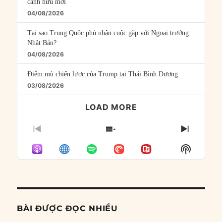
cánh hữu mới
04/08/2026
Tại sao Trung Quốc phủ nhận cuộc gặp với Ngoại trưởng
Nhật Bản?
04/08/2026
Điểm mù chiến lược của Trump tại Thái Bình Dương
03/08/2026
LOAD MORE
PREVIOUS
SHOW
NEXT
EPISODE
EPISODES
EPISO
Show
LIST
Podcast
Informat
BÀI ĐƯỢC ĐỌC NHIỀU