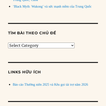
‘Black Myth: Wukong’ và sức mạnh mềm của Trung Quốc
TÌM BÀI THEO CHỦ ĐỀ
Tìm
bài
theo
chủ
đề
LINKS HỮU ÍCH
Báo cáo Thường niên 2025 và Kêu gọi tài trợ năm 2026