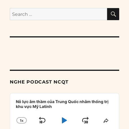
SE
Search
for:
NGHE PODCAST NCQT
Audio
Player
Nỗ lực âm thầm của Trung Quốc nhằm thống trị
khu vực Mỹ Latinh
1
X
SKIP
PLAY
JUMP
CHANGE
SHARE
PLAYBACK
THIS