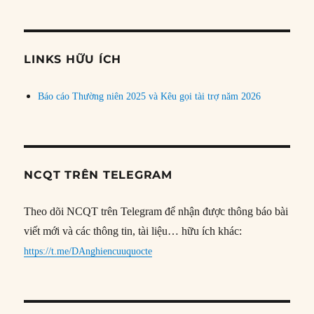
theo
chủ
đề
LINKS HỮU ÍCH
Báo cáo Thường niên 2025 và Kêu gọi tài trợ năm 2026
NCQT TRÊN TELEGRAM
Theo dõi NCQT trên Telegram để nhận được thông báo bài
viết mới và các thông tin, tài liệu… hữu ích khác:
https://t.me/DAnghiencuuquocte