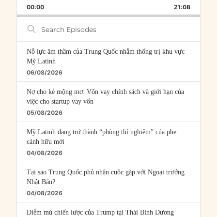
BACKWARD
PAUSE
FORWARD
00:00
RATE
21:08
EPISOD
Search
Episodes
Nỗ lực âm thầm của Trung Quốc nhằm thống trị khu vực
Mỹ Latinh
06/08/2026
Nợ cho kẻ mộng mơ: Vốn vay chính sách và giới hạn của
việc cho startup vay vốn
05/08/2026
Mỹ Latinh đang trở thành “phòng thí nghiệm” của phe
cánh hữu mới
04/08/2026
Tại sao Trung Quốc phủ nhận cuộc gặp với Ngoại trưởng
Nhật Bản?
04/08/2026
Điểm mù chiến lược của Trump tại Thái Bình Dương