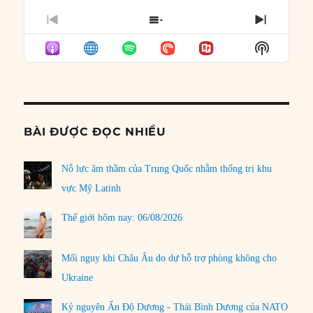
PREVIOUS
SHOW
NEXT
EPISODE
EPISODES
EPISO
Show
LIST
Podcast
Informat
BÀI ĐƯỢC ĐỌC NHIỀU
Nỗ lực âm thầm của Trung Quốc nhằm thống trị khu
vực Mỹ Latinh
Thế giới hôm nay: 06/08/2026
Mối nguy khi Châu Âu do dự hỗ trợ phòng không cho
Ukraine
Kỷ nguyên Ấn Độ Dương - Thái Bình Dương của NATO