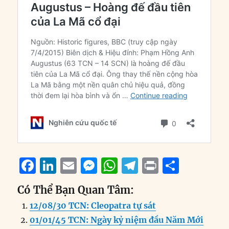
F
Li
E
M
W
T
P
S
a
n
m
e
h
el
ri
h
Có Thể Bạn Quan Tâm:
c
k
ai
ss
at
e
n
a
12/08/30 TCN: Cleopatra tự sát
e
e
l
e
s
g
t
re
01/01/45 TCN: Ngày kỷ niệm đầu Năm Mới