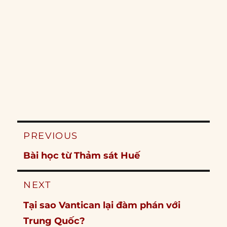
Post
PREVIOUS
navigation
Previous
Bài học từ Thảm sát Huế
post:
NEXT
Next
Tại sao Vantican lại đàm phán với
post:
Trung Quốc?