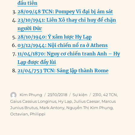
b
d
n
A
r
đầu tiên
o
I
g
p
a
28/09/48 TCN: Pompey Vĩ đại bị ám sát
o
n
er
p
m
23/10/1941: Liên Xô thay chỉ huy để chặn
k
người Đức
28/10/1940: Ý xâm lược Hy Lạp
03/12/1944: Nội chiến nổ ra ở Athens
11/04/1870: Nguy cơ chiến tranh Anh – Hy
Lạp được đẩy lùi
21/04/753 TCN: Sáng lập thành Rome
Author
Posted
Categories
Tags
Kim Phụng
23/10/2018
Sự kiện
2310
,
42 TCN
,
on
Gaius Cassius Longinus
,
Hy Lạp
,
Julius Caesar
,
Marcus
Junius Brutus
,
Mark Antony
,
Nguyễn Thị Kim Phụng
,
Octavian
,
Philippi