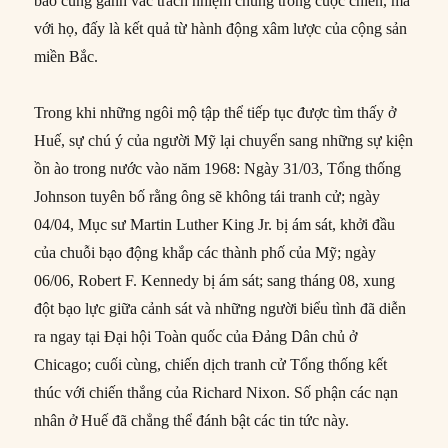
bào cùng gánh vác trách nhiệm chung trong cuộc chiến, mà
với họ, đấy là kết quả từ hành động xâm lược của cộng sản
miền Bắc.
Trong khi những ngôi mộ tập thể tiếp tục được tìm thấy ở
Huế, sự chú ý của người Mỹ lại chuyển sang những sự kiện
ồn ào trong nước vào năm 1968: Ngày 31/03, Tổng thống
Johnson tuyên bố rằng ông sẽ không tái tranh cử; ngày
04/04, Mục sư Martin Luther King Jr. bị ám sát, khởi đầu
của chuỗi bạo động khắp các thành phố của Mỹ; ngày
06/06, Robert F. Kennedy bị ám sát; sang tháng 08, xung
đột bạo lực giữa cảnh sát và những người biểu tình đã diễn
ra ngay tại Đại hội Toàn quốc của Đảng Dân chủ ở
Chicago; cuối cùng, chiến dịch tranh cử Tổng thống kết
thúc với chiến thắng của Richard Nixon. Số phận các nạn
nhân ở Huế đã chẳng thể đánh bật các tin tức này.