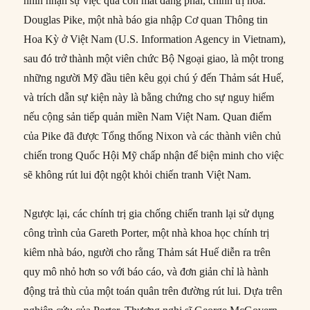
nhìn nhận sự việc qua con mắt đảng phái, chính trị hóa.
Douglas Pike, một nhà báo gia nhập Cơ quan Thông tin
Hoa Kỳ ở Việt Nam (U.S. Information Agency in Vietnam),
sau đó trở thành một viên chức Bộ Ngoại giao, là một trong
những người Mỹ đầu tiên kêu gọi chú ý đến Thảm sát Huế,
và trích dẫn sự kiện này là bằng chứng cho sự nguy hiểm
nếu cộng sản tiếp quản miền Nam Việt Nam. Quan điểm
của Pike đã được Tổng thống Nixon và các thành viên chủ
chiến trong Quốc Hội Mỹ chấp nhận để biện minh cho việc
sẽ không rút lui đột ngột khỏi chiến tranh Việt Nam.
Ngược lại, các chính trị gia chống chiến tranh lại sử dụng
công trình của Gareth Porter, một nhà khoa học chính trị
kiêm nhà báo, người cho rằng Thảm sát Huế diễn ra trên
quy mô nhỏ hơn so với báo cáo, và đơn giản chỉ là hành
động trả thù của một toán quân trên đường rút lui. Dựa trên