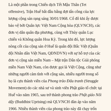
Là một phần trong Chiến dịch Tết Mậu Thân (Tet
offensive), Trận Huế bắt đầu bằng đợt tấn công của lực
lượng cộng sản rạng sáng 30/01/1968. Cố đô khi ấy được
bảo vệ bởi Quân lực Việt Nam Cộng hòa (QLVNCH), các
đơn vị dân quân địa phương, cùng với Thủy quân Lục
chiến và Không quân Hoa Kỳ. Trong khi đó, lực lượng
nòng cốt của cộng sản ở Huế là quân đội Bắc Việt (Quân
đội Nhân dân Việt Nam, QĐNDVN) với sự hỗ trợ của các
đơn vị cộng sản miền Nam – Mặt trận Dân tộc Giải phóng
miền Nam Việt Nam, còn được gọi là Việt Cộng, cũng như
những người cảm tình với cộng sản, nhiều người trong số
họ là cựu thành viên của
Phong trào Đấu tranh
(Struggle
Movement) do các nhà sư và sinh viên Phật giáo tổ chức tại
Huế vào năm 1965, sau trở thành phong trào
Phật giáo Nổi
dậy
(Buddhist Uprising) mà QLVNCH đàn áp vào năm
1966. Nhiều thành viên của phong trào này đã chạy trốn