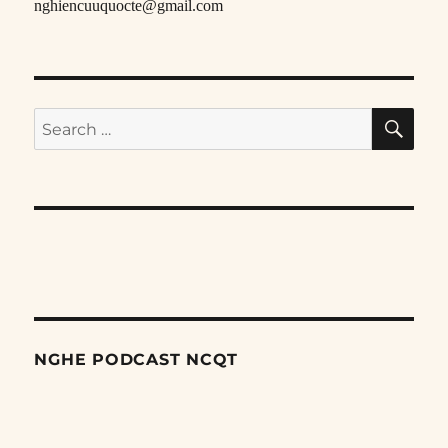
nghiencuuquocte@gmail.com
SE
Search
for:
NGHE PODCAST NCQT