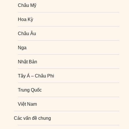
Châu Mỹ
Hoa Kỳ
Châu Âu
Nga
Nhật Bản
Tây Á – Châu Phi
Trung Quốc
Việt Nam
Nghiên cứu quốc tế
Các vấn đề chung