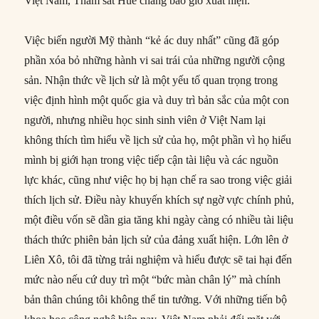
Việt Nam, Thảm sát Huế chẳng bao giờ xuất hiện.
Việc biến người Mỹ thành “kẻ ác duy nhất” cũng đã góp
phần xóa bỏ những hành vi sai trái của những người cộng
sản. Nhận thức về lịch sử là một yếu tố quan trọng trong
việc định hình một quốc gia và duy trì bản sắc của một con
người, nhưng nhiều học sinh sinh viên ở Việt Nam lại
không thích tìm hiểu về lịch sử của họ, một phần vì họ hiểu
mình bị giới hạn trong việc tiếp cận tài liệu và các nguồn
lực khác, cũng như việc họ bị hạn chế ra sao trong việc giải
thích lịch sử. Điều này khuyến khích sự ngờ vực chính phủ,
một điều vốn sẽ dần gia tăng khi ngày càng có nhiều tài liệu
thách thức phiên bản lịch sử của đảng xuất hiện. Lớn lên ở
Liên Xô, tôi đã từng trải nghiệm và hiểu được sẽ tai hại đến
mức nào nếu cứ duy trì một “bức màn chân lý” mà chính
bản thân chúng tôi không thể tin tưởng. Với những tiến bộ