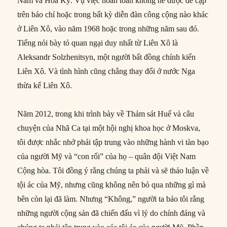
Nam và Hoa Kỳ. Vụ việc hoàn toàn không hề được đề cập
trên báo chí hoặc trong bất kỳ diễn đàn công cộng nào khác
ở Liên Xô, vào năm 1968 hoặc trong những năm sau đó.
Tiếng nói bày tỏ quan ngại duy nhất từ Liên Xô là
Aleksandr Solzhenitsyn, một người bất đồng chính kiến
Liên Xô. Và tình hình cũng chẳng thay đổi ở nước Nga
thừa kế Liên Xô.
Năm 2012, trong khi trình bày về Thảm sát Huế và câu
chuyện của Nhã Ca tại một hội nghị khoa học ở Moskva,
tôi được nhắc nhở phải tập trung vào những hành vi tàn bạo
của người Mỹ và “con rối” của họ – quân đội Việt Nam
Cộng hòa. Tôi đồng ý rằng chúng ta phải và sẽ thảo luận về
tội ác của Mỹ, nhưng cũng không nên bỏ qua những gì mà
bên còn lại đã làm. Nhưng “Không,” người ta bảo tôi rằng
những người cộng sản đã chiến đấu vì lý do chính đáng và