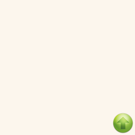
04/08/2026
Điểm mù chiến lược của Trump tại Thái Bình Dương
03/08/2026
Đặt cược vào thất bại: Các quỹ đầu tư mạo hiểm quốc gia
và khía cạnh chính trị của vốn rủi ro
02/08/2026
Làm thế nào để kết thúc Chiến tranh Iran?
01/08/2026
Chiến lược kế tiếp của Bắc Kinh ở Biển Đông
31/07/2026
Trật tự thế giới mới: Các nước nhỏ sẽ luôn phải chịu
đựng?
30/07/2026
LOAD MORE