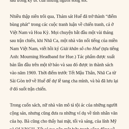
sâu trong ký ức của những người sống sót.
Nhiều thập niên trôi qua, Thảm sát Huế đã trở thành “điểm
bùng phát” trong các cuộc tranh luận về chiến tranh, cả ở
Việt Nam và Hoa Kỳ. Mọi chuyện bắt đầu một vài tháng
sau trận chiến, khi Nhã Ca, một nhà văn nổi tiếng của miền
Nam Việt Nam, viết hồi ký
Giải khăn sô cho Huế
(tựa tiếng
Anh: Mourning Headband for Hue.) Tác phẩm được xuất
bản lần đầu trên một tờ báo và sau đó được in thành sách
vào năm 1969. Thời điểm trước Tết Mậu Thân, Nhã Ca từ
Sài Gòn trở về Huế để dự lễ tang cha mình, và bà đã lưu lại
ở đó suốt trận chiến.
Trong cuốn sách, nữ nhà văn mô tả tội ác của những người
cộng sản, nhưng cũng đưa ra những ví dụ về tính nhân văn
của họ. Bà cũng cho thấy hai mặt, tối và sáng, của lính Mỹ