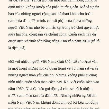
và QLVNCH. Tất cả tạo nên một bức tranh sống động về
định mệnh khủng khiếp của phận thường dân. Mô tả sự tàn
bạo của những người cộng sản, bà than khóc cho hoàn
cảnh của đất nước mình, cho số phận của tất cả những
người Việt Nam nhỏ bé bị mắc kẹt trong trò chơi quyền lực
giữa hai phe, cộng sản và chống cộng. Cuốn sách này đã
được dịch và xuất bản bằng tiếng Anh vào năm 2014 (và tôi
là dịch giả).
Đối với nhiều người Việt Nam,
Giải khăn sô cho Huế
vẫn
là một trong những hồi ký quan trọng về vụ thảm sát và về
những người thân yêu của họ. Nhưng không phải ai cũng
nhìn nhận cuốn sách theo cách này. Khi viết cuốn sách vào
năm 1969, Nhã Ca kêu gọi độc giả chia sẻ trách nhiệm
trước cảnh điêu tàn của đất nước. Nhưng nhiều người dân
miền Nam Việt Nam không đồng tình với lời kêu gọi đồng