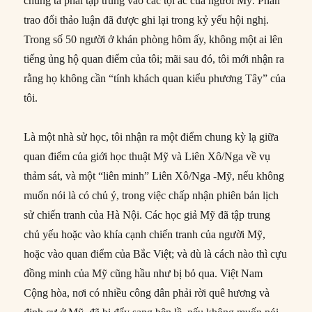
chúng ta phải tập trung vào các tội ác của người Mỹ. Phần
trao đổi thảo luận đã được ghi lại trong kỷ yếu hội nghị.
Trong số 50 người ở khán phòng hôm ấy, không một ai lên
tiếng ủng hộ quan điểm của tôi; mãi sau đó, tôi mới nhận ra
rằng họ không cần “tính khách quan kiểu phương Tây” của
tôi.
Là một nhà sử học, tôi nhận ra một điểm chung kỳ lạ giữa
quan điểm của giới học thuật Mỹ và Liên Xô/Nga về vụ
thảm sát, và một “liên minh” Liên Xô/Nga -Mỹ, nếu không
muốn nói là có chủ ý, trong việc chấp nhận phiên bản lịch
sử chiến tranh của Hà Nội. Các học giả Mỹ đã tập trung
chủ yếu hoặc vào khía cạnh chiến tranh của người Mỹ,
hoặc vào quan điểm của Bắc Việt; và dù là cách nào thì cựu
đồng minh của Mỹ cũng hầu như bị bỏ qua. Việt Nam
Cộng hòa, nơi có nhiều công dân phải rời quê hương và