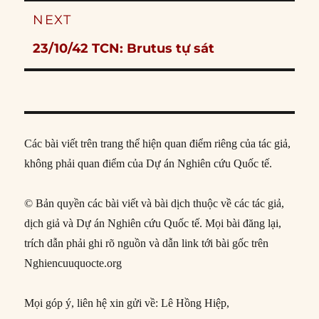
NEXT
Next
23/10/42 TCN: Brutus tự sát
post:
Các bài viết trên trang thể hiện quan điểm riêng của tác giả,
không phải quan điểm của Dự án Nghiên cứu Quốc tế.
© Bản quyền các bài viết và bài dịch thuộc về các tác giả,
dịch giả và Dự án Nghiên cứu Quốc tế. Mọi bài đăng lại,
trích dẫn phải ghi rõ nguồn và dẫn link tới bài gốc trên
Nghiencuuquocte.org
Mọi góp ý, liên hệ xin gửi về: Lê Hồng Hiệp,