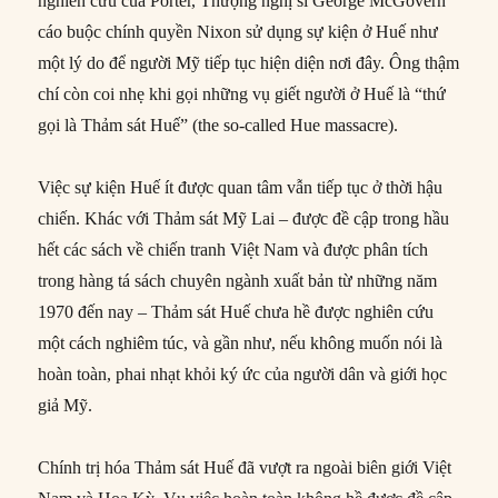
nghiên cứu của Porter, Thượng nghị sĩ George McGovern
cáo buộc chính quyền Nixon sử dụng sự kiện ở Huế như
một lý do để người Mỹ tiếp tục hiện diện nơi đây. Ông thậm
chí còn coi nhẹ khi gọi những vụ giết người ở Huế là “thứ
gọi là Thảm sát Huế” (the so-called Hue massacre).
Việc sự kiện Huế ít được quan tâm vẫn tiếp tục ở thời hậu
chiến. Khác với Thảm sát Mỹ Lai – được đề cập trong hầu
hết các sách về chiến tranh Việt Nam và được phân tích
trong hàng tá sách chuyên ngành xuất bản từ những năm
1970 đến nay – Thảm sát Huế chưa hề được nghiên cứu
một cách nghiêm túc, và gần như, nếu không muốn nói là
hoàn toàn, phai nhạt khỏi ký ức của người dân và giới học
giả Mỹ.
Chính trị hóa Thảm sát Huế đã vượt ra ngoài biên giới Việt