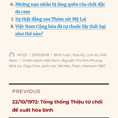
Những nạn nhân bị lãng quên của chất độc
da cam
Sự thật đằng sau Thảm sát Mỹ Lai
Việt Nam Cộng hòa đã tự chuốc lấy thất bại
như thế nào?
Author
Posted
Categories
NCQT
23/10/2018
Bình luận
,
Hoa Kỳ
,
Lịch sử
,
Việt
on
Tags
Nam
Chiến tranh Việt Nam
,
Nguyễn Thị Kim Phụng
,
Nhã Ca
,
Olga Dror
,
sách nói
,
Tết Mậu Thân
,
Vietnam 1967
Post
PREVIOUS
navigation
Previous
22/10/1972: Tổng thống Thiệu từ chối
post:
đề xuất hòa bình