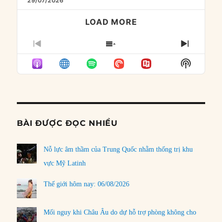
29/07/2026
LOAD MORE
PREVIOUS
SHOW
NEXT
EPISODE
EPISODES
EPISO
Show
LIST
Podcast
Informat
BÀI ĐƯỢC ĐỌC NHIỀU
Nỗ lực âm thầm của Trung Quốc nhằm thống trị khu
vực Mỹ Latinh
Thế giới hôm nay: 06/08/2026
Mối nguy khi Châu Âu do dự hỗ trợ phòng không cho