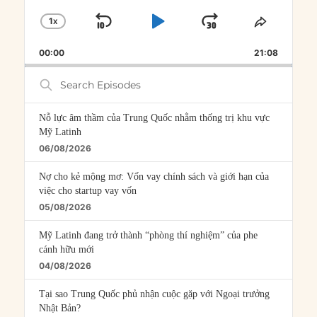
1
X
SKIP
PLAY
JUMP
CHANGE
SHARE
PLAYBACK
THIS
BACKWARD
PAUSE
FORWARD
00:00
RATE
21:08
EPISOD
Search
Episodes
Nỗ lực âm thầm của Trung Quốc nhằm thống trị khu vực
Mỹ Latinh
06/08/2026
Nợ cho kẻ mộng mơ: Vốn vay chính sách và giới hạn của
việc cho startup vay vốn
05/08/2026
Mỹ Latinh đang trở thành “phòng thí nghiệm” của phe
cánh hữu mới
04/08/2026
Tại sao Trung Quốc phủ nhận cuộc gặp với Ngoại trưởng
Nhật Bản?