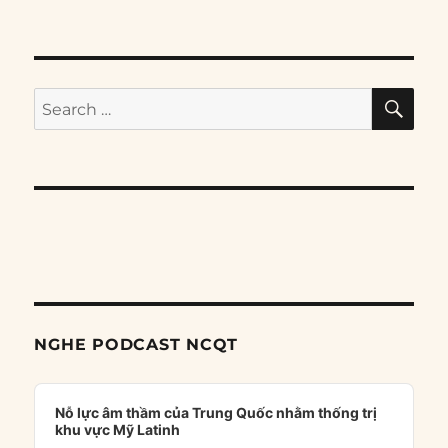
SE
Search
for:
NGHE PODCAST NCQT
Audio
Player
Nỗ lực âm thầm của Trung Quốc nhằm thống trị
khu vực Mỹ Latinh