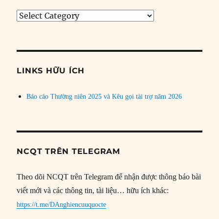
Tìm
bài
theo
chủ
đề
LINKS HỮU ÍCH
Báo cáo Thường niên 2025 và Kêu gọi tài trợ năm 2026
NCQT TRÊN TELEGRAM
Theo dõi NCQT trên Telegram để nhận được thông báo bài
viết mới và các thông tin, tài liệu… hữu ích khác:
https://t.me/DAnghiencuuquocte