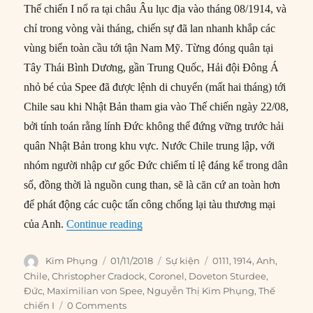
Thế chiến I nổ ra tại châu Âu lục địa vào tháng 08/1914, và
chỉ trong vòng vài tháng, chiến sự đã lan nhanh khắp các
vùng biển toàn cầu tới tận Nam Mỹ. Từng đóng quân tại
Tây Thái Bình Dương, gần Trung Quốc, Hải đội Đông Á
nhỏ bé của Spee đã được lệnh di chuyển (mất hai tháng) tới
Chile sau khi Nhật Bản tham gia vào Thế chiến ngày 22/08,
bởi tính toán rằng lính Đức không thể đứng vững trước hải
quân Nhật Bản trong khu vực. Nước Chile trung lập, với
nhóm người nhập cư gốc Đức chiếm tỉ lệ đáng kể trong dân
số, đồng thời là nguồn cung than, sẽ là căn cứ an toàn hơn
để phát động các cuộc tấn công chống lại tàu thương mại
“01/11/1914: Trận Coronel”
của Anh.
Continue reading
Author
Posted
Categories
Tags
Kim Phụng
01/11/2018
Sự kiện
0111
,
1914
,
Anh
,
on
Chile
,
Christopher Cradock
,
Coronel
,
Doveton Sturdee
,
Đức
,
Maximilian von Spee
,
Nguyễn Thị Kim Phụng
,
Thế
chiến I
0 Comments