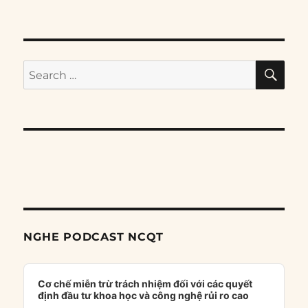
SE
Search
for:
NGHE PODCAST NCQT
Audio
Player
Cơ chế miễn trừ trách nhiệm đối với các quyết
định đầu tư khoa học và công nghệ rủi ro cao