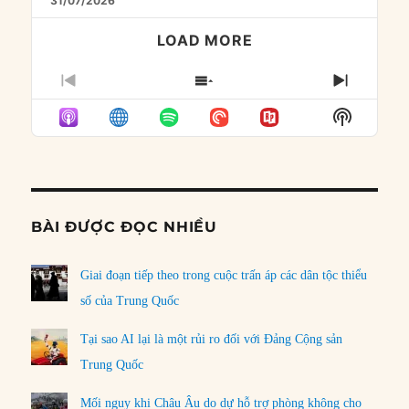
31/07/2026
LOAD MORE
PREVIOUS
SHOW
NEXT
EPISODE
EPISODES
EPISO
Show
LIST
Podcast
Informat
BÀI ĐƯỢC ĐỌC NHIỀU
Giai đoạn tiếp theo trong cuộc trấn áp các dân tộc thiểu
số của Trung Quốc
Tại sao AI lại là một rủi ro đối với Đảng Cộng sản
Trung Quốc
Mối nguy khi Châu Âu do dự hỗ trợ phòng không cho