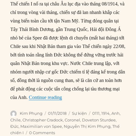
Thế chiến I nổ ra tại châu Âu lục địa vào tháng 08/1914, và
chỉ trong vòng vài tháng, chiến sự đã lan nhanh khắp các
vùng biển toàn cầu tới tận Nam Mỹ. Từng đóng quân tại
Tây Thái Bình Dương, gần Trung Quốc, Hải đội Đông Á
nhỏ bé của Spee đã được lệnh di chuyển (mất hai tháng) tới
Chile sau khi Nhật Bản tham gia vào Thế chiến ngày 22/08,
bởi tính toán rằng lính Đức không thể đứng vững trước hải
quân Nhật Bản trong khu vực. Nước Chile trung lập, với
nhóm người nhập cư gốc Đức chiếm tỉ lệ đáng kể trong dân
số, đồng thời là nguồn cung than, sẽ là căn cứ an toàn hơn
để phát động các cuộc tấn công chống lại tàu thương mại
“01/11/1914: Trận Coronel”
của Anh.
Continue reading
Author
Posted
Categories
Tags
Kim Phụng
01/11/2018
Sự kiện
0111
,
1914
,
Anh
,
on
Chile
,
Christopher Cradock
,
Coronel
,
Doveton Sturdee
,
Đức
,
Maximilian von Spee
,
Nguyễn Thị Kim Phụng
,
Thế
chiến I
0 Comments