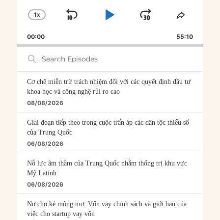
1
X
SKIP
PLAY
JUMP
CHANGE
SHARE
PLAYBACK
THIS
BACKWARD
PAUSE
FORWARD
00:00
RATE
55:10
EPISOD
Search
Episodes
Cơ chế miễn trừ trách nhiệm đối với các quyết định đầu tư
khoa học và công nghệ rủi ro cao
08/08/2026
Giai đoạn tiếp theo trong cuộc trấn áp các dân tộc thiểu số
của Trung Quốc
06/08/2026
Nỗ lực âm thầm của Trung Quốc nhằm thống trị khu vực
Mỹ Latinh
06/08/2026
Nợ cho kẻ mộng mơ: Vốn vay chính sách và giới hạn của
việc cho startup vay vốn