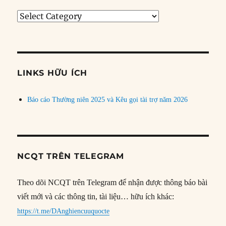
Tìm
bài
theo
chủ
đề
LINKS HỮU ÍCH
Báo cáo Thường niên 2025 và Kêu gọi tài trợ năm 2026
NCQT TRÊN TELEGRAM
Theo dõi NCQT trên Telegram để nhận được thông báo bài
viết mới và các thông tin, tài liệu… hữu ích khác:
https://t.me/DAnghiencuuquocte