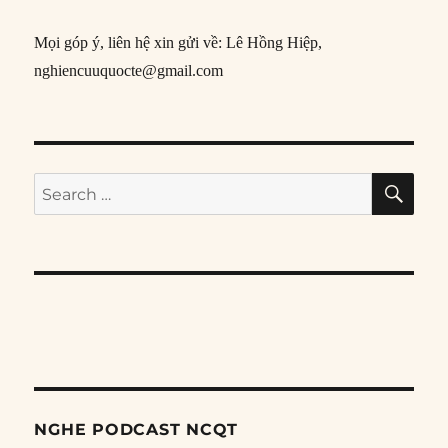
Mọi góp ý, liên hệ xin gửi về: Lê Hồng Hiệp,
nghiencuuquocte@gmail.com
SE
Search
for:
NGHE PODCAST NCQT