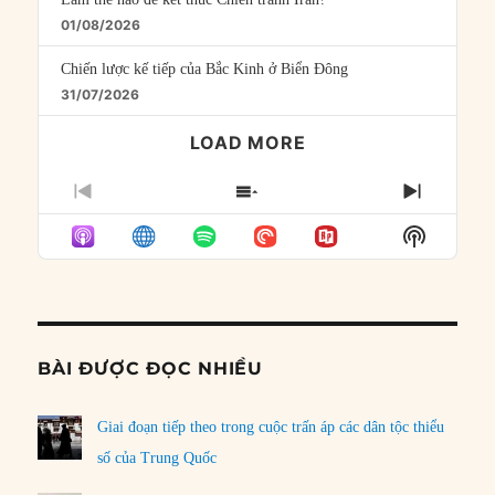
01/08/2026
Chiến lược kế tiếp của Bắc Kinh ở Biển Đông
31/07/2026
LOAD MORE
PREVIOUS
SHOW
NEXT
EPISODE
EPISODES
EPISO
Show
LIST
Podcast
Informat
BÀI ĐƯỢC ĐỌC NHIỀU
Giai đoạn tiếp theo trong cuộc trấn áp các dân tộc thiểu
số của Trung Quốc