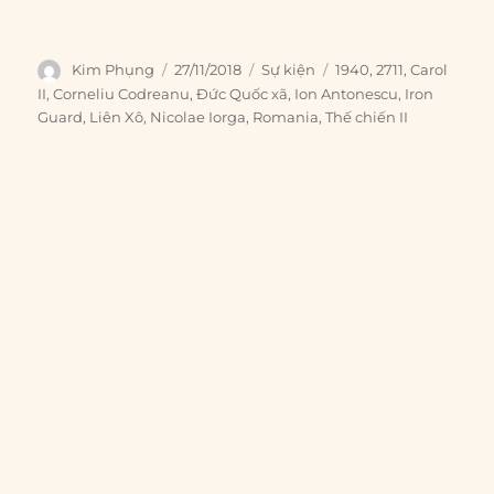
Author
Posted
Categories
Tags
Kim Phụng
27/11/2018
Sự kiện
1940
,
2711
,
Carol
on
II
,
Corneliu Codreanu
,
Đức Quốc xã
,
Ion Antonescu
,
Iron
Guard
,
Liên Xô
,
Nicolae Iorga
,
Romania
,
Thế chiến II