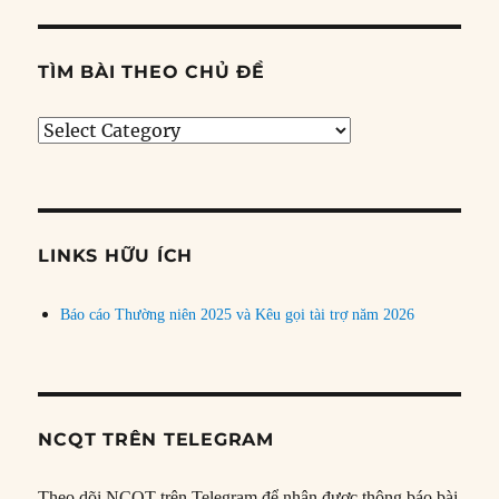
TÌM BÀI THEO CHỦ ĐỀ
Tìm
bài
theo
chủ
đề
LINKS HỮU ÍCH
Báo cáo Thường niên 2025 và Kêu gọi tài trợ năm 2026
NCQT TRÊN TELEGRAM
Theo dõi NCQT trên Telegram để nhận được thông báo bài