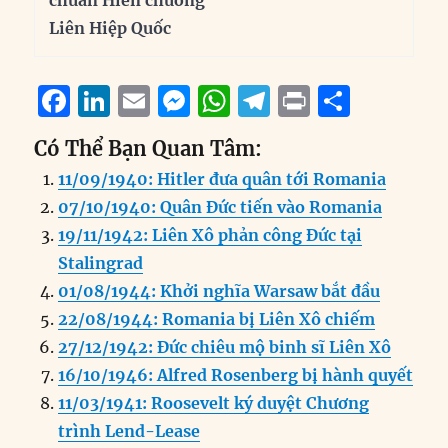
chuẩn Hiến chương
Liên Hiệp Quốc
F
Li
E
M
W
T
P
S
a
n
m
e
h
el
ri
h
Có Thể Bạn Quan Tâm:
c
k
ai
ss
at
e
n
a
11/09/1940: Hitler đưa quân tới Romania
e
e
l
e
s
g
t
re
07/10/1940: Quân Đức tiến vào Romania
b
d
n
A
r
19/11/1942: Liên Xô phản công Đức tại
o
I
g
p
a
Stalingrad
o
n
er
p
m
01/08/1944: Khởi nghĩa Warsaw bắt đầu
k
22/08/1944: Romania bị Liên Xô chiếm
27/12/1942: Đức chiêu mộ binh sĩ Liên Xô
16/10/1946: Alfred Rosenberg bị hành quyết
11/03/1941: Roosevelt ký duyệt Chương
trình Lend-Lease