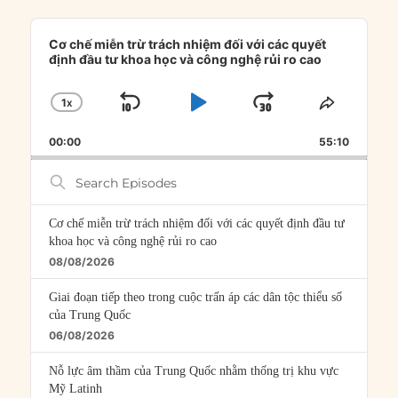
Audio
Player
Cơ chế miễn trừ trách nhiệm đối với các quyết
định đầu tư khoa học và công nghệ rủi ro cao
1
X
SKIP
PLAY
JUMP
CHANGE
SHARE
PLAYBACK
THIS
BACKWARD
PAUSE
FORWARD
00:00
RATE
55:10
EPISOD
Search
Episodes
Cơ chế miễn trừ trách nhiệm đối với các quyết định đầu tư
khoa học và công nghệ rủi ro cao
08/08/2026
Giai đoạn tiếp theo trong cuộc trấn áp các dân tộc thiểu số
của Trung Quốc
06/08/2026
Nỗ lực âm thầm của Trung Quốc nhằm thống trị khu vực
Mỹ Latinh