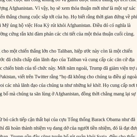
lượng Afghanistan. Vì vậy, họ sẽ xem thỏa thuận mới như là một sự xác
ến thắng chung cuộc sắp tới của họ. Họ biết rằng thời gian đứng về ph
i Mỹ ủng hộ việc Hoa Kỳ rút khỏi Afghanistan. Điều đó có nghĩa là
ường cứng rắn khi đàm phán các chi tiết của một thỏa thuận cuối cùng.
 cho một chiến thắng lớn cho Taliban, hiệp ước này còn là một chiến
ước đã chứa chấp dàn lãnh đạo của Taliban và cung cấp các căn cứ địa
ác chiến binh của tổ chức này. Mới năm ngoái, Trump đã giảm viện trợ 
kistan, viết trên Twitter rằng “họ đã không cho chúng ta điều gì ngoà
 coi các nhà lãnh đạo của chúng ta như những kẻ khờ. Họ cung cấp nơi 
 bố mà chúng ta săn lùng ở Afghanistan, đồng thời chẳng mang lại sự
 bỏ cách tiếp cận thất bại của cựu Tổng thống Barack Obama như đã
hí đã hoàn thành nhiệm vụ dang dở của người tiền nhiệm, đó là đạt đư
liban. Trump gần đây cũng tuyên bố rút quân khỏi Syria, điều cho thấy