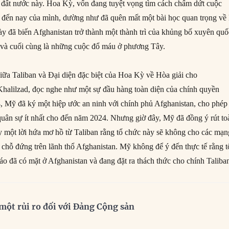
 đất nước này. Hoa Kỳ, vốn đang tuyệt vọng tìm cách chấm dứt cuộc
ước đến nay của mình, dường như đã quên mất một bài học quan trọng về 
ày đã biến Afghanistan trở thành một thành trì của khủng bố xuyên quố
n và cuối cùng là những cuộc đổ máu ở phương Tây.
iữa Taliban và Đại diện đặc biệt của Hoa Kỳ về Hòa giải cho
halilzad, đọc nghe như một sự đầu hàng toàn diện của chính quyền
 Mỹ đã ký một hiệp ước an ninh với chính phủ Afghanistan, cho phép
quân sự ít nhất cho đến năm 2024. Nhưng giờ đây, Mỹ đã đồng ý rút to
ấy một lời hứa mơ hồ từ Taliban rằng tổ chức này sẽ không cho các mạn
 chỗ đứng trên lãnh thổ Afghanistan. Mỹ không để ý đến thực tế rằng t
o đã có mặt ở Afghanistan và đang đặt ra thách thức cho chính Taliba
à một rủi ro đối với Đảng Cộng sản