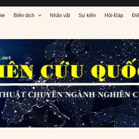
me
Biên dịch
Nhân vật
Sự kiện
Hỏi-Đáp
Đi