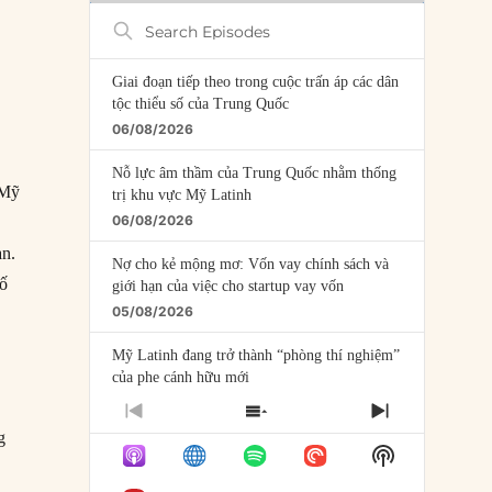
Search
Episodes
Giai đoạn tiếp theo trong cuộc trấn áp các dân
tộc thiểu số của Trung Quốc
06/08/2026
Nỗ lực âm thầm của Trung Quốc nhằm thống
 Mỹ
trị khu vực Mỹ Latinh
06/08/2026
an.
Nợ cho kẻ mộng mơ: Vốn vay chính sách và
bố
giới hạn của việc cho startup vay vốn
05/08/2026
Mỹ Latinh đang trở thành “phòng thí nghiệm”
của phe cánh hữu mới
04/08/2026
PREVIOUS
SHOW
NEXT
g
EPISODE
EPISODES
EPISODE
Tại sao Trung Quốc phủ nhận cuộc gặp với
Show
LIST
Ngoại trưởng Nhật Bản?
Podcast