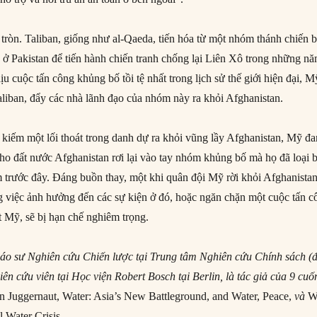
tròn. Taliban, giống như al-Qaeda, tiến hóa từ một nhóm thánh chiến 
 ở Pakistan để tiến hành chiến tranh chống lại Liên Xô trong những n
u cuộc tấn công khủng bố tồi tệ nhất trong lịch sử thế giới hiện đại, M
liban, đẩy các nhà lãnh đạo của nhóm này ra khỏi Afghanistan.
 kiếm một lối thoát trong danh dự ra khỏi vũng lầy Afghanistan, Mỹ đ
ho đất nước Afghanistan rơi lại vào tay nhóm khủng bố mà họ đã loại 
 trước đây. Đáng buồn thay, một khi quân đội Mỹ rời khỏi Afghanistan
 việc ảnh hưởng đến các sự kiện ở đó, hoặc ngăn chặn một cuộc tấn c
t Mỹ, sẽ bị hạn chế nghiêm trọng.
áo sư Nghiên cứu Chiến lược tại Trung tâm Nghiên cứu Chính sách (đ
ên cứu viên tại Học viện Robert Bosch tại Berlin, là tác giả của 9 cuố
n Juggernaut, Water: Asia’s New Battleground, and Water, Peace,
và
W
 Water Crisis.