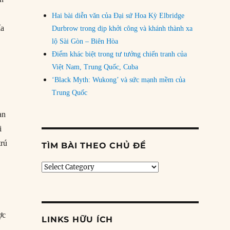
Hai bài diễn văn của Đại sứ Hoa Kỳ Elbridge
ía
Durbrow trong dịp khởi công và khánh thành xa
lộ Sài Gòn – Biên Hòa
Điểm khác biệt trong tư tưởng chiến tranh của
Việt Nam, Trung Quốc, Cuba
‘Black Myth: Wukong’ và sức mạnh mềm của
Trung Quốc
an
i
trú
TÌM BÀI THEO CHỦ ĐỀ
Tìm
bài
theo
chủ
đề
ợc
LINKS HỮU ÍCH