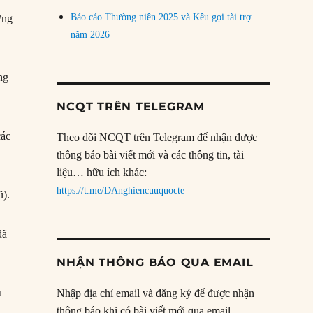
Báo cáo Thường niên 2025 và Kêu gọi tài trợ
ững
năm 2026
ng
NCQT TRÊN TELEGRAM
các
Theo dõi NCQT trên Telegram để nhận được
thông báo bài viết mới và các thông tin, tài
liệu… hữu ích khác:
https://t.me/DAnghiencuuquocte
ũ).
đã
NHẬN THÔNG BÁO QUA EMAIL
ù
Nhập địa chỉ email và đăng ký để được nhận
thông báo khi có bài viết mới qua email.