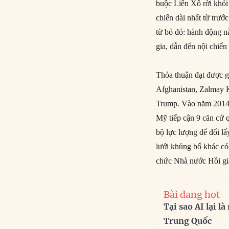
buộc Liên Xô rời khỏi
chiến dài nhất từ ​​tr
từ bỏ đó: hành động n
gia, dẫn đến nội chiế
Thỏa thuận đạt được g
Afghanistan, Zalmay K
Trump. Vào năm 2014,
Mỹ tiếp cận 9 căn cứ 
bộ lực lượng để đổi l
lưới khủng bố khác có
chức Nhà nước Hồi giá
Bài đang hot
Tại sao AI lại l
Trung Quốc