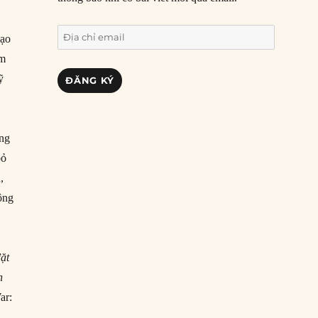
Địa
bạo
chỉ
ăm
email
ỹ
ĐĂNG KÝ
ang
bỏ
,
ông
ặt
n
ar: