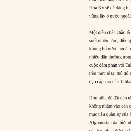
Hoa Kỳ sẽ dễ dàng hi 
vũng lầy ở nước ngoài 
Một điều chắc chắn là
suốt nhiều năm, điều g
khủng bố nước ngoài 
nhiều dân thường tron
cuộc đàm phán với Tal
trên thực tế tại thủ 
đạo cấp cao của Taliba
Hơn nữa, để đặt nền t
không nhắm vào căn cứ
mục tiêu quân sự của 
Afghanistan đã thừa n
của bạn nhận được sự h