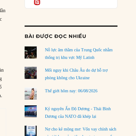
Informatio
04/08/2026
lần
Điểm mù chiến lược của Trump tại Thái Bình
c
Dương
03/08/2026
BÀI ĐƯỢC ĐỌC NHIỀU
Đặt cược vào thất bại: Các quỹ đầu tư mạo
hiểm quốc gia và khía cạnh chính trị của vốn
rủi ro
Nỗ lực âm thầm của Trung Quốc nhằm
02/08/2026
thống trị khu vực Mỹ Latinh
Làm thế nào để kết thúc Chiến tranh Iran?
àn
Mối nguy khi Châu Âu do dự hỗ trợ
01/08/2026
phòng không cho Ukraine
g
ổ
Chiến lược kế tiếp của Bắc Kinh ở Biển Đông
Thế giới hôm nay: 06/08/2026
n.
31/07/2026
Trật tự thế giới mới: Các nước nhỏ sẽ luôn
Kỷ nguyên Ấn Độ Dương - Thái Bình
phải chịu đựng?
Dương của NATO đã khép lại
30/07/2026
Nợ cho kẻ mộng mơ: Vốn vay chính sách
LOAD MORE