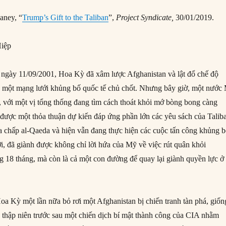
aney, “
Trump’s Gift to the Taliban
”,
Project Syndicate,
30/01/2019.
iệp
 ngày 11/09/2001, Hoa Kỳ đã xâm lược Afghanistan và lật đổ chế độ
y một mạng lưới khủng bố quốc tế chủ chốt. Nhưng bây giờ, một nước
h, với một vị tổng thống đang tìm cách thoát khỏi mớ bòng bong càng
t được một thỏa thuận dự kiến đáp ứng phần lớn các yêu sách của Talib
a chấp al-Qaeda và hiện vẫn đang thực hiện các cuộc tấn công khủng 
ới, đã giành được không chỉ lời hứa của Mỹ về việc rút quân khỏi
g 18 tháng, mà còn là cả một con đường để quay lại giành quyền lực ở
Hoa Kỳ một lần nữa bỏ rơi một Afghanistan bị chiến tranh tàn phá, giốn
 thập niên trước sau một chiến dịch bí mật thành công của CIA nhằm