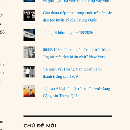
và giới hạn của việc cho startup vay vốn
Giai đoạn tiếp theo trong cuộc trấn áp các
sẽ
dân tộc thiểu số của Trung Quốc
p
996
Thế giới hôm nay: 05/08/2026
06/08/1930: Thẩm phán Crater trở thành
“người mất tích bí ẩn nhất” New York
chí
Về nhân vật Hoàng Văn Hoan và vụ
ịnh
thanh trừng sau 1979
o
Tại sao AI lại là một rủi ro đối với Đảng
Cộng sản Trung Quốc
năm
CHỦ ĐỀ MỚI
ến