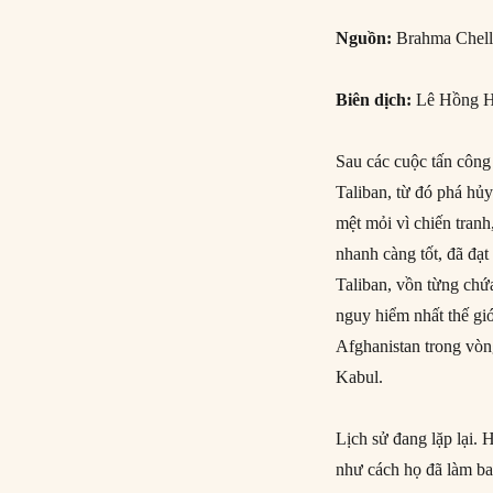
Nguồn:
Brahma Chell
Biên dịch:
Lê Hồng H
Sau các cuộc tấn công
Taliban, từ đó phá hủ
mệt mỏi vì chiến tran
nhanh càng tốt, đã đạ
Taliban, vồn từng chứ
nguy hiểm nhất thế gi
Afghanistan trong vòn
Kabul.
Lịch sử đang lặp lại. 
như cách họ đã làm ba