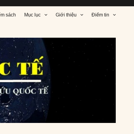
ểm sách
Mục lục
Giới thiệu
Điểm tin