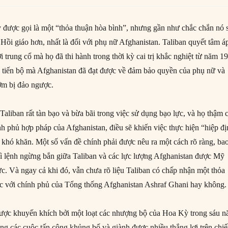
 được gọi là một “thỏa thuận hòa bình”, nhưng gần như chắc chắn nó 
Hồi giáo hơn, nhất là đối với phụ nữ Afghanistan. Taliban quyết tâm á
ời trung cổ mà họ đã thi hành trong thời kỳ cai trị khắc nghiệt từ năm 1
tiến bộ mà Afghanistan đã đạt được về đảm bảo quyền của phụ nữ và
ớm bị đảo ngược.
Taliban rất tàn bạo và bừa bãi trong việc sử dụng bạo lực, và họ thậm 
nh phủ hợp pháp của Afghanistan, điều sẽ khiến việc thực hiện “hiệp đ
 khó khăn. Một số vấn đề chính phải được nêu ra một cách rõ ràng, ba
hì lệnh ngừng bắn giữa Taliban và các lực lượng Afghanistan được Mỹ
ực. Và ngay cả khi đó, vẫn chưa rõ liệu Taliban có chấp nhận một thỏa
ực với chính phủ của Tổng thống Afghanistan Ashraf Ghani hay không.
 được khuyến khích bởi một loạt các nhượng bộ của Hoa Kỳ trong sáu 
ang các cuộc tấn công khủng bố và giành được nhiều thắng lợi trên chi