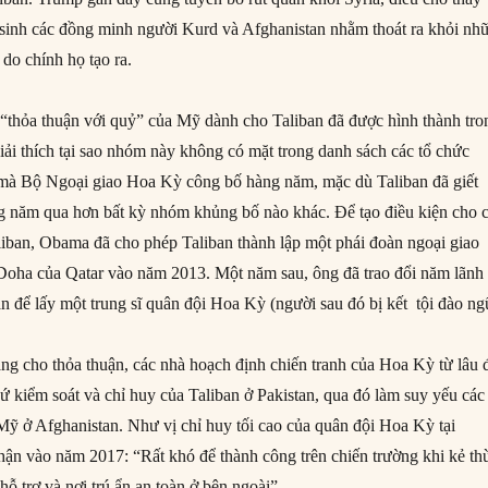
sinh các đồng minh người Kurd và Afghanistan nhằm thoát ra khỏi nh
do chính họ tạo ra.
 “thỏa thuận với quỷ” của Mỹ dành cho Taliban đã được hình thành tro
iải thích tại sao nhóm này không có mặt trong danh sách các tổ chức
mà Bộ Ngoại giao Hoa Kỳ công bố hàng năm, mặc dù Taliban đã giết
g năm qua hơn bất kỳ nhóm khủng bố nào khác. Để tạo điều kiện cho 
iban, Obama đã cho phép Taliban thành lập một phái đoàn ngoại giao
đô Doha của Qatar vào năm 2013. Một năm sau, ông đã trao đổi năm lãnh
n để lấy một trung sĩ quân đội Hoa Kỳ (người sau đó bị kết tội đào ng
ảng cho thỏa thuận, các nhà hoạch định chiến tranh của Hoa Kỳ từ lâu 
 kiểm soát và chỉ huy của Taliban ở Pakistan, qua đó làm suy yếu các
Mỹ ở Afghanistan. Như vị chỉ huy tối cao của quân đội Hoa Kỳ tại
hận vào năm 2017: “Rất khó để thành công trên chiến trường khi kẻ th
ỗ trợ và nơi trú ẩn an toàn ở bên ngoài”.