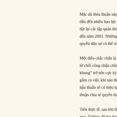
Mặc dù thỏa thuận này
dẫn đến nhiều bạo lực 
đặt lại các tập quán th
đến năm 2001. Những 
quyền dân sự có thể s
Một điều chắc chắn là 
từ chối công nhận chí
khung” trở nên cực kỳ
gồm cả việc khi nào t
hậu thuẫn sẽ có hiệu l
thuận chia sẻ quyền l
Trên thực tế, sau khi
qua, Taliban đã leo th