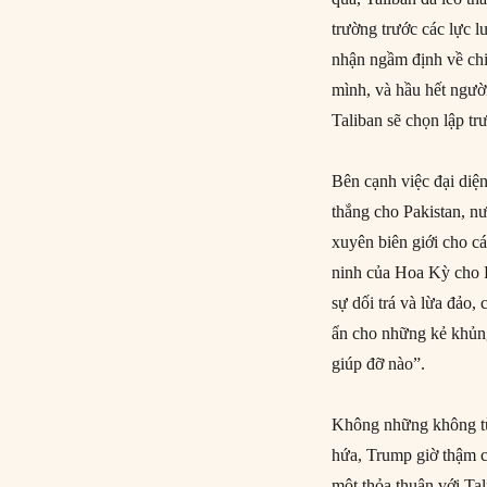
trường trước các lực 
nhận ngầm định về chi
mình, và hầu hết ngườ
Taliban sẽ chọn lập tr
Bên cạnh việc đại diện
thắng cho Pakistan, n
xuyên biên giới cho c
ninh của Hoa Kỳ cho Pa
sự dối trá và lừa đảo,
ẩn cho những kẻ khủng
giúp đỡ nào”.
Không những không từ
hứa, Trump giờ thậm c
một thỏa thuận với Ta