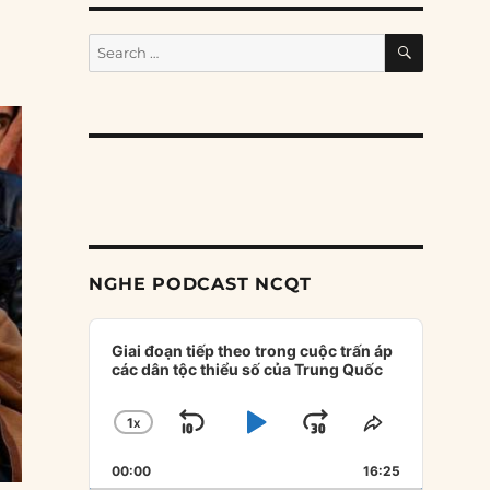
SEARCH
Search
for:
NGHE PODCAST NCQT
Audio
Player
Giai đoạn tiếp theo trong cuộc trấn áp
các dân tộc thiểu số của Trung Quốc
1
X
SKIP
PLAY
JUMP
CHANGE
SHARE
PLAYBACK
THIS
BACKWARD
PAUSE
FORWARD
00:00
RATE
16:25
EPISODE