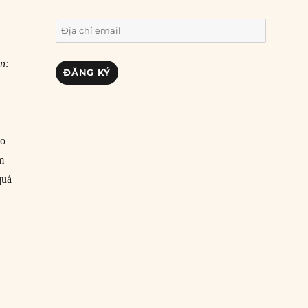
Địa
chỉ
email
n:
ĐĂNG KÝ
ho
m
quá
g