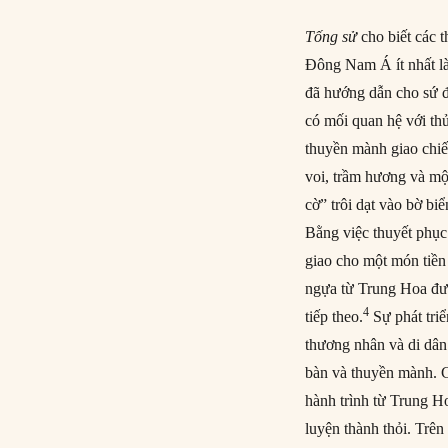
Tống sử
cho biết các 
Đông Nam Á ít nhất l
đã hướng dẫn cho sứ đ
có mối quan hệ với th
thuyền mành giao chiế
voi, trầm hương và mộ
cờ” trôi dạt vào bờ b
Bằng việc thuyết phục
giao cho một món tiền
ngựa từ Trung Hoa đượ
4
tiếp theo.
Sự phát triể
thương nhân và di dân
bàn và thuyền mành. C
hành trình từ Trung H
luyện thành thỏi. Trê