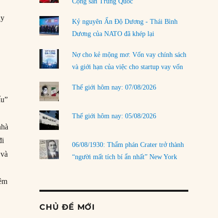
Cộng sản Trung Quốc
ay
Kỷ nguyên Ấn Độ Dương - Thái Bình
Dương của NATO đã khép lại
Nợ cho kẻ mộng mơ: Vốn vay chính sách
và giới hạn của việc cho startup vay vốn
Thế giới hôm nay: 07/08/2026
ấu”
Thế giới hôm nay: 05/08/2026
nhà
đi
06/08/1930: Thẩm phán Crater trở thành
 và
“người mất tích bí ẩn nhất” New York
iêm
CHỦ ĐỀ MỚI