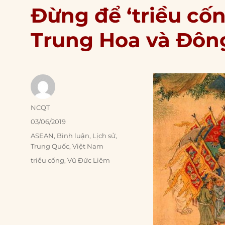
Đừng để ‘triều cố
Trung Hoa và Đôn
Author
NCQT
Posted
03/06/2019
on
Categories
ASEAN
,
Bình luận
,
Lịch sử
,
Trung Quốc
,
Việt Nam
Tags
triều cống
,
Vũ Đức Liêm