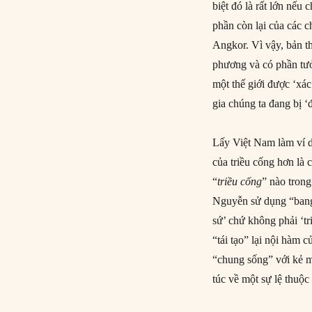
biệt đó là rất lớn nế
phần còn lại của các 
Angkor. Vì vậy, bản t
phương và có phần tưở
một thế giới được ‘xác
gia chúng ta đang bị 
Lấy Việt Nam làm ví d
của triều cống hơn là
“
triều
cống
” nào trong
Nguyễn sử dụng “bang
sứ’ chứ không phải ‘t
“tái tạo” lại nội hàm 
“chung sống” với kẻ m
túc về một sự lệ thuộc