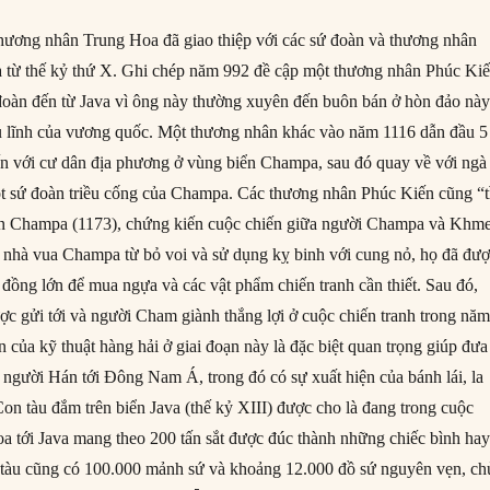
thương nhân Trung Hoa đã giao thiệp với các sứ đoàn và thương nhân
à từ thế kỷ thứ X. Ghi chép năm 992 đề cập một thương nhân Phúc Ki
oàn đến từ Java vì ông này thường xuyên đến buôn bán ở hòn đảo này
ủ lĩnh của vương quốc. Một thương nhân khác vào năm 1116 dẫn đầu 5
n với cư dân địa phương ở vùng biển Champa, sau đó quay về với ngà
t sứ đoàn triều cống của Champa. Các thương nhân Phúc Kiến cũng “t
iển Champa (1173), chứng kiến cuộc chiến giữa người Champa và Khme
 nhà vua Champa từ bỏ voi và sử dụng kỵ binh với cung nỏ, họ đã đư
 đồng lớn để mua ngựa và các vật phẩm chiến tranh cần thiết. Sau đó,
c gửi tới và người Cham giành thắng lợi ở cuộc chiến tranh trong nă
n của kỹ thuật hàng hải ở giai đoạn này là đặc biệt quan trọng giúp đưa
 người Hán tới Đông Nam Á, trong đó có sự xuất hiện của bánh lái, la
on tàu đắm trên biển Java (thế kỷ XIII) được cho là đang trong cuộc
oa tới Java mang theo 200 tấn sắt được đúc thành những chiếc bình ha
n tàu cũng có 100.000 mảnh sứ và khoảng 12.000 đồ sứ nguyên vẹn, ch