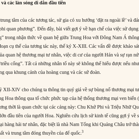
à các làn sóng di dân đầu tiên
 trung tâm của các tương tác, sử gia có xu hướng ‘đặt ra ngoài lề’ và đ
phi quan phương”. Đến đây, bài viết gợi ý về hạn chế của việc sử dụng
ng” trong nhận thức về quan hệ giữa Trung Hoa với Đông Nam Á thôn
đoạn cụ thể của tương tác này, thế kỷ X-XIII. Các vấn đề được khảo sá
a quan hệ thương mại tư nhân, việc di cư của người Hán và sự rạn nứ
 “triều cống”. Tất cả những nhân tố này sẽ không thể hiểu được nếu nh
ng qua khung cảnh của hoàng cung và các sứ đoàn.
kỷ XII-XIV cho chúng ta thông tin quý giá về sự bùng nổ thương mại t
 Hoa thông qua tổ chức phức tạp của hệ thống thương mại ven biển (
đương thời là quan chức tại các cảng này: Chu Khứ Phi và Triệu Nhữ Qu
lớn đầu tiên của người Hoa. Nghiên cứu lịch sử kinh tế cũng gợi ý về 
i hàng hải tư nhân, đặc biệt là nhà Nam Tống khi Quảng Châu trở th
3
hất và trung tâm đóng thuyền của đế quốc.