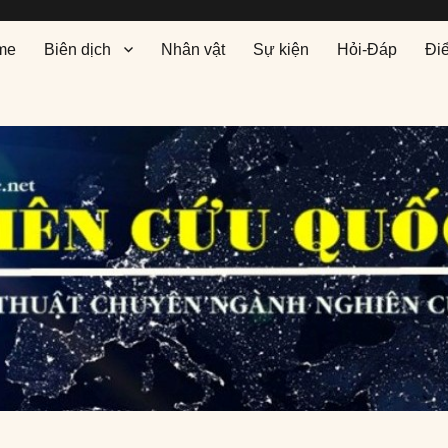
me
Biên dịch
Nhân vật
Sự kiện
Hỏi-Đáp
Đi