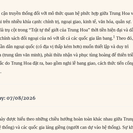
ếp cận truyền thống đối với mô thức quan hệ phức hợp giữa Trung Hoa 
 trên nhiều khía cạnh: chính trị, ngoại giao, kinh tế, văn hóa, quân sự.
à trụ cột trong “Trật tự thế giới của Trung Hoa” thời tiền hiện đại và d
1
chính sách đối ngoại của nó với tất cả các quốc gia lân bang.
Theo đó, 
hần dân ngoại quốc (có địa vị thấp kém hơn) muốn thiết lập và duy trì
 (trung tâm văn minh), phải thừa nhận và phục tùng hoàng đế thiên tri
ắc do Trung Hoa đặt ra, bao gồm nghi lễ bang giao, cách thức tiến cốn
.
ay: 07/08/2026
này được hiểu theo những chiều hướng hoàn toàn khác nhau giữa Trun
ệ thống) và các quốc gia láng giềng (người can dự vào hệ thống). Sự k