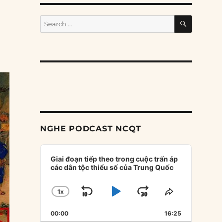
SEARCH
Search
for:
NGHE PODCAST NCQT
Audio
Player
Giai đoạn tiếp theo trong cuộc trấn áp
các dân tộc thiểu số của Trung Quốc
1
X
SKIP
PLAY
JUMP
CHANGE
SHARE
PLAYBACK
THIS
BACKWARD
PAUSE
FORWARD
00:00
RATE
16:25
EPISODE