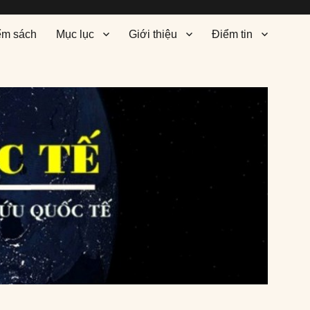
ểm sách
Mục lục
Giới thiệu
Điểm tin