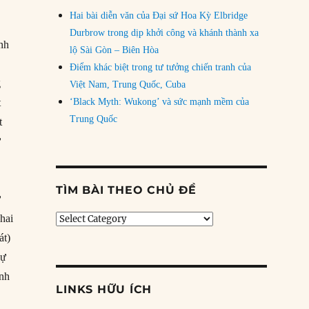
Hai bài diễn văn của Đại sứ Hoa Kỳ Elbridge
Durbrow trong dịp khởi công và khánh thành xa
ánh
lộ Sài Gòn – Biên Hòa
Điểm khác biệt trong tư tưởng chiến tranh của
g
Việt Nam, Trung Quốc, Cuba
t
‘Black Myth: Wukong’ và sức mạnh mềm của
Trung Quốc
t
ư
TÌM BÀI THEO CHỦ ĐỀ
ư
hai
Tìm
bài
át)
theo
sự
chủ
ành
đề
LINKS HỮU ÍCH