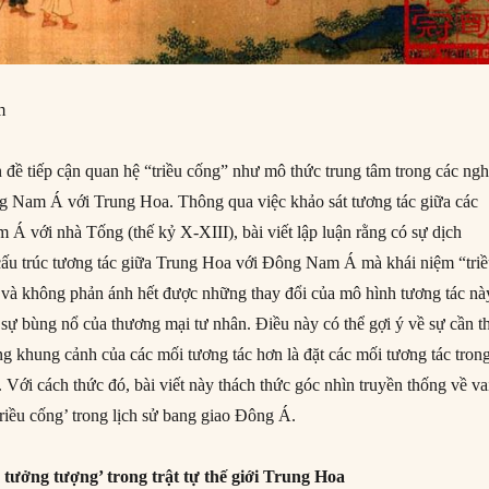
m
ấn đề tiếp cận quan hệ “triều cống” như mô thức trung tâm trong các ng
g Nam Á với Trung Hoa. Thông qua việc khảo sát tương tác giữa các
 với nhà Tống (thế kỷ X-XIII), bài viết lập luận rằng có sự dịch
 cấu trúc tương tác giữa Trung Hoa với Đông Nam Á mà khái niệm “tri
 và không phản ánh hết được những thay đổi của mô hình tương tác nà
sự bùng nổ của thương mại tư nhân. Điều này có thể gợi ý về sự cần th
ong khung cảnh của các mối tương tác hơn là đặt các mối tương tác tron
 Với cách thức đó, bài viết này thách thức góc nhìn truyền thống về va
triều cống’ trong lịch sử bang giao Đông Á.
 tưởng tượng’ trong trật tự thế giới Trung Hoa