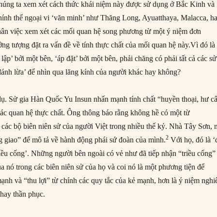
u chúng ta xem xét cách thức khái niệm này được sử dụng ở Bắc Kinh và
chính thể ngoại vi ‘văn minh’ như Thăng Long, Ayuatthaya, Malacca, h
hân việc xem xét các mối quan hệ song phương từ một ý niệm đơn
ng tượng đặt ra vấn đề về tính thực chất của mối quan hệ này.Vì đó là
 lập’ bởi một bên, ‘áp đặt’ bởi một bên, phải chăng có phải tất cả các sử
‘đánh lừa’ để nhìn qua lăng kính của người khác hay không?
ụ. Sử gia Hàn Quốc Yu Insun nhấn mạnh tính chất “huyền thoại, hư c
 các quan hệ thực chất. Ông thông báo rằng không hề có một từ
 các bộ biên niên sử của người Việt trong nhiều thế kỷ. Nhà Tây Sơn, 
2
 giao” để mô tả về hành động phái sứ đoàn của mình.
Với họ, đó là ‘
riều cống’. Những người bên ngoài có vẻ như đã tiếp nhận “triều cống”
của nó trong các biên niên sử của họ và coi nó là một phương tiện để
ạnh và “thu lợi” từ chính các quy tắc của kẻ mạnh, hơn là ý niệm ngh
 hay thần phục.