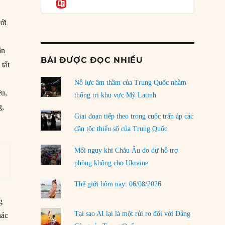
Informatio
04/08/2026
Điểm mù chiến lược của Trump tại Thái Bình
với
Dương
03/08/2026
ẫn
BÀI ĐƯỢC ĐỌC NHIỀU
Đặt cược vào thất bại: Các quỹ đầu tư mạo
tất
hiểm quốc gia và khía cạnh chính trị của vốn
rủi ro
Nỗ lực âm thầm của Trung Quốc nhằm
ều,
02/08/2026
thống trị khu vực Mỹ Latinh
g,
Làm thế nào để kết thúc Chiến tranh Iran?
Giai đoạn tiếp theo trong cuộc trấn áp các
01/08/2026
dân tộc thiểu số của Trung Quốc
Chiến lược kế tiếp của Bắc Kinh ở Biển Đông
Mối nguy khi Châu Âu do dự hỗ trợ
31/07/2026
phòng không cho Ukraine
Trật tự thế giới mới: Các nước nhỏ sẽ luôn
Thế giới hôm nay: 06/08/2026
phải chịu đựng?
30/07/2026
g
Tại sao AI lại là một rủi ro đối với Đảng
hác
LOAD MORE