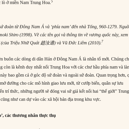
5
các lò ở miền Nam Trung Hoa.
 sứ đoàn từ Đông Nam Á và ‘phía nam’ đến nhà Tống, 960-1279. Nguồ
ki Shiro (1998). Về các tên gọi và thông tin về vương quốc này, xem
7
(của Triệu Nhữ Quát 趙汝適) và Vũ Đức Liêm (2010).
yền buôn các dòng di dân Hán ở Đông Nam Á là nhân tố mới. Chúng c
ng còn là kênh duy nhất nối Trung Hoa với các chư hầu phía nam và là
 này bao gồm cả ở góc độ sứ đoàn và ngoài sứ đoàn. Quan trọng hơn, 
ư mở đường cho các mô hình giao lưu mới, từ cướp biển, quân sự lưu
n trí thức, những người sẽ đóng vai sứ giả kết nối hai “thế giới” Trun
ũng như can dự vào các xã hội bản địa trong khu vực.
o’, các thương nhân thực thụ