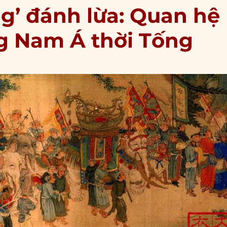
ng’ đánh lừa: Quan hệ
g Nam Á thời Tống