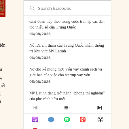
Search
Episodes
Giai đoạn tiếp theo trong cuộc trấn áp các dân
tộc thiểu số của Trung Quốc
06/08/2026
hiên
Nỗ lực âm thầm của Trung Quốc nhằm thống
trị khu vực Mỹ Latinh
06/08/2026
ều
Nợ cho kẻ mộng mơ: Vốn vay chính sách và
giới hạn của việc cho startup vay vốn
y,
05/08/2026
iết
g
Mỹ Latinh đang trở thành “phòng thí nghiệm”
của phe cánh hữu mới
i
04/08/2026
PREVIOUS
SHOW
NEXT
EPISODE
EPISODES
EPISODE
Tại sao Trung Quốc phủ nhận cuộc gặp với
Show
LIST
Ngoại trưởng Nhật Bản?
Podcast