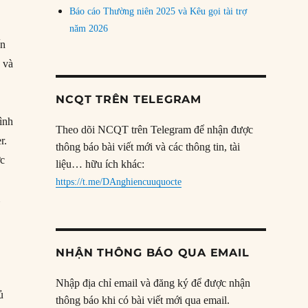
Báo cáo Thường niên 2025 và Kêu gọi tài trợ
năm 2026
ến
 và
NCQT TRÊN TELEGRAM
ình
Theo dõi NCQT trên Telegram để nhận được
r.
thông báo bài viết mới và các thông tin, tài
ợc
liệu… hữu ích khác:
https://t.me/DAnghiencuuquocte
m
NHẬN THÔNG BÁO QUA EMAIL
y
Nhập địa chỉ email và đăng ký để được nhận
ủ
thông báo khi có bài viết mới qua email.