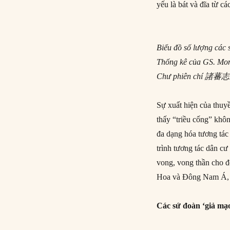
yếu là bát và đĩa từ 
Biểu đồ số lượng các
Thống kê của GS. Momo
Chư phiên chí 諸蕃志 
Sự xuất hiện của thu
thấy “triều cống” khô
đa dạng hóa tương tác
trình tương tác dân c
vong, vong thần cho đế
Hoa và Đông Nam Á, c
Các sứ đoàn ‘giả mạ