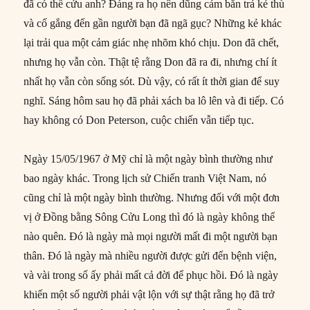
đã có thể cứu anh? Đáng ra họ nên dũng cảm bắn trả kẻ thù
và cố gắng đến gần người bạn đã ngã gục? Những kẻ khác
lại trải qua một cảm giác nhẹ nhõm khó chịu. Don đã chết,
nhưng họ vẫn còn. Thật tệ rằng Don đã ra đi, nhưng chí ít
nhất họ vẫn còn sống sót. Dù vậy, có rất ít thời gian để suy
nghĩ. Sáng hôm sau họ đã phải xách ba lô lên và đi tiếp. Có
hay không có Don Peterson, cuộc chiến vẫn tiếp tục.
Ngày 15/05/1967 ở Mỹ chỉ là một ngày bình thường như
bao ngày khác. Trong lịch sử Chiến tranh Việt Nam, nó
cũng chỉ là một ngày bình thường. Nhưng đối với một đơn
vị ở Đồng bằng Sông Cửu Long thì đó là ngày không thể
nào quên. Đó là ngày mà mọi người mất đi một người bạn
thân. Đó là ngày mà nhiều người được gửi đến bệnh viện,
và vài trong số ấy phải mất cả đời để phục hồi. Đó là ngày
khiến một số người phải vật lộn với sự thật rằng họ đã trở