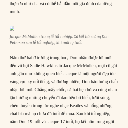
thợ sơn như cha và có thể bắt đầu một gia đình của riêng
mình.
Jacque McMullen trong lễ tốt nghiệp. Cô kết hôn cùng Don
Peterson sau lễ tốt nghiệp, khi mới 17 tuổi.
Năm thứ hai ở trường trung học, Don nhận được lời mời
đến vũ hội Sadie Hawkins từ Jacque McMullen, một cô gái
anh gần như không quen biết. Jacque là một người đẹp tóc
vàng cực kỳ nổi tiếng, và đương nhiên, Don hào hứng chấp
nhận lời mời. Chẳng mấy chốc, cả hai hẹn hò và cùng nhau
tận hưởng những chuyến đi dạo bên bờ biển, lướt sóng,
chèo thuyền trong lúc nghe nhạc Beatles và uống những
chai bia mà họ chưa đủ tuổi để mua. Sau khi tốt nghiệp,
năm Don 19 tuổi và Jacque 17 tuổi, họ kết hôn trong ngôi