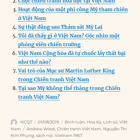
Cuộc chiến tranh hóa học tại Việt Nam
o
I
g
p
a
Hoạt động của một phi công Mỹ tham chiến
o
n
er
p
m
ở Việt Nam
k
Sự thật đằng sau Thảm sát Mỹ Lai
Tôi đã thấy gì ở Việt Nam? Góc nhìn một
phóng viên chiến trường
Việt Nam Cộng hòa đã tự chuốc lấy thất bại
như thế nào?
Vai trò của Mục sư Martin Luther King
trong Chiến tranh Việt Nam
Tại sao Mỹ không thể thắng trong Chiến
tranh Việt Nam?
Author
Posted
Categories
NCQT
01/08/2019
Bình luận
,
Hoa Kỳ
,
Lịch sử
,
Việt
on
Tags
Nam
Andrew Wiest
,
Chiến tranh Việt Nam
,
Nguyễn Thị
Kim Phụng
,
sách nói
,
Vietnam 1967