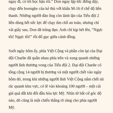
ngay đi, có tôi bọc hậu rồi.” Don ngay lập tức đứng dậy,
chạy đến boongke của kẻ thù với khẩu M-16 ở chế độ liên
thanh. Những người đàn ông còn lành lặn của Tiểu đội 2
liền dùng hết sức lực để chạy tìm chỗ an toàn, nhưng chỉ
vài giây sau, Don đã trúng đạn. Anh chỉ kịp hét lên, “Ngực
tôi! Ngực tôi!” rồi đổ gục giữa cánh đồng.
Suốt ngày hôm ấy, phía Việt Cộng và phần còn lại của Đại
đội Charlie đã quần nhau phía trên và xung quanh những
người lính thương vong của Tiểu đội 2. Đại đội Charlie có
tổng cộng 14 người bị thương và một người chết vào ngày
hôm đó, trong khi những người lính Việt Cộng nằm chết rải
rác quanh khu vực, có lẽ vào khoảng 100 người – một cái
giá quá đắt khi đối đầu hỏa lực Mỹ. Nhìn từ bất cứ góc độ
nào, đó cũng là một chiến thắng rõ ràng cho phía người
Mỹ.