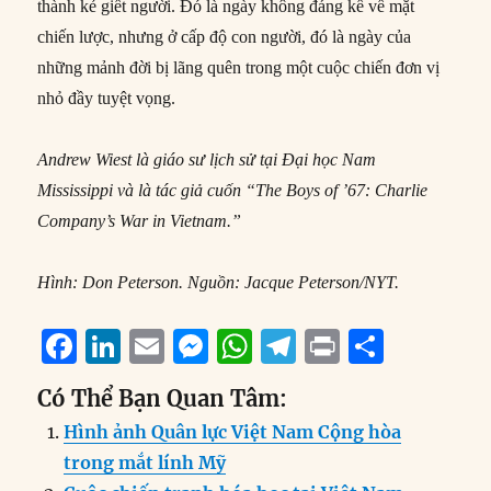
thành kẻ giết người. Đó là ngày không đáng kể về mặt
chiến lược, nhưng ở cấp độ con người, đó là ngày của
những mảnh đời bị lãng quên trong một cuộc chiến đơn vị
nhỏ đầy tuyệt vọng.
Andrew Wiest là giáo sư lịch sử tại Đại học Nam
Mississippi và là tác giả cuốn “The Boys of ’67: Charlie
Company’s War in Vietnam.”
Hình: Don Peterson. Nguồn: Jacque Peterson/NYT.
F
Li
E
M
W
T
P
S
a
n
m
e
h
el
ri
h
Có Thể Bạn Quan Tâm:
c
k
ai
ss
at
e
n
a
Hình ảnh Quân lực Việt Nam Cộng hòa
e
e
l
e
s
g
t
re
trong mắt lính Mỹ
b
d
n
A
r