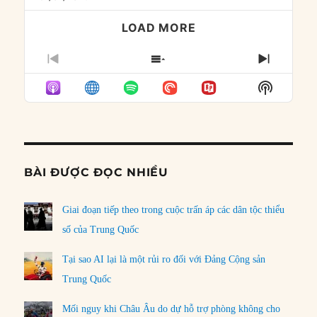
LOAD MORE
PREVIOUS
SHOW
NEXT
EPISODE
EPISODES
EPISO
Show
LIST
Podcast
Informat
BÀI ĐƯỢC ĐỌC NHIỀU
Giai đoạn tiếp theo trong cuộc trấn áp các dân tộc thiểu
số của Trung Quốc
Tại sao AI lại là một rủi ro đối với Đảng Cộng sản
Trung Quốc
Mối nguy khi Châu Âu do dự hỗ trợ phòng không cho