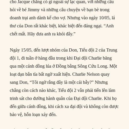
cho Jacque chẳng có gì ngoài sự lạc quan, với những câu
hỏi về bé Jimmy và những câu chuyện về bạn bè trong
doanh trại anh dành kể cho vợ. Nhưng vào ngày 10/05, lá
thư của Don rất khác biệt, khác biệt đến đáng ngại. “Anh
chết mất. Hãy đưa anh ra khỏi đây.”
Ngày 15/05, đến lượt nhóm của Don, Tiểu đội 2 của Trung
đội 1, đi tuần ở hàng đầu trong khi Đại đội Charlie băng
qua một cánh đồng lúa ở Đồng bằng Sông Cửu Long. Một
loạt đạn bắn tỉa bất ngờ xuất hiện. Charlie Nelson quay
sang Don, “Tôi ngờ rằng đây là một cái bẫy?” Nhưng
chẳng còn cách nào khác, Tiểu đội 2 vẫn phải tiến lên làm
trinh sát cho đường hành quân của Đại đội Charlie. Khi họ
đến giữa cánh đồng, khi cách xa đại đội và không còn được
bảo vệ, hỗn loạn xảy đến.