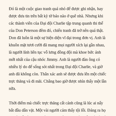
Đó là một cuộc giao tranh quá nhỏ để được ghi nhận, hay
được đưa tin trên bất kỳ tờ báo nào ở quê nhà. Nhưng khi
các thành viên của Đại đội Charlie tập trung quanh thi thể
của Don Peterson đêm đó, chiến tranh đã trở nên quá thật.
Don đã luôn là một sự hiện diện vĩ đại trong đơn vị. Anh là
khuôn mặt tươi cười đã mang mọi người xích lại gần nhau,
là người lính liên tục vỗ lưng đồng đội mà khoe bức ảnh
mới nhất của cậu nhóc Jimmy. Anh là người đàn ông có
nhiều lý do để sống sót nhất trong Đại đội Charlie, và giờ
anh đã không còn. Thân xác anh sẽ được đưa lên một chiếc
trực thăng và đi mãi. Chẳng bao giờ được nhìn thấy một lần
nữa.
Thời điểm mà chiếc trực thăng cất cánh cũng là lúc ai nấy
bắt đầu dằn vặt. Một vài người cảm thấy tội lỗi. Đáng ra họ