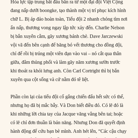
Hỏa lực tập trung bắt đầu bắn ra từ một đại đội Việt Cộng
đang nấp dưới boongke, tạo thành một vị trí phục kích hình
chữ L. Bị áp đảo hoàn toàn, Tiểu đội 2 nhanh chóng tìm nơi
ẩn nấp, thương vong ngay lập tức xảy đến. Charlie Nelson
bị bắn xuyên cằm, gãy xương bánh chè. Dave Jarczewski
vội vã đến bên cạnh để băng bó vết thương cho đồng đội,
chỉ để rồi bị trúng một viên đạn vào vai – nó cắt qua thân
giữa, đâm thủng phổi và làm gãy năm xương sườn trước
khi thoát ra khỏi lưng anh. Còn Carl Cortright thì bị bắn
xuyên qua cột sống và cứ nằm đó tê liệt.
Phần còn lại của tiểu đội cố gắng chiến đấu hết sức có thể,
nhưng họ đã bị mắc bẫy. Và Don biết điều đó. Có lẽ đó là
khi những lời chia tay của Jacque văng vẳng bên tai; hoặc
có lẽ chỉ đơn thuần là bản năng. Nhưng Don đã quyết định
hành động để cứu bạn bè mình. Anh hét lên, “Các cậu chạy