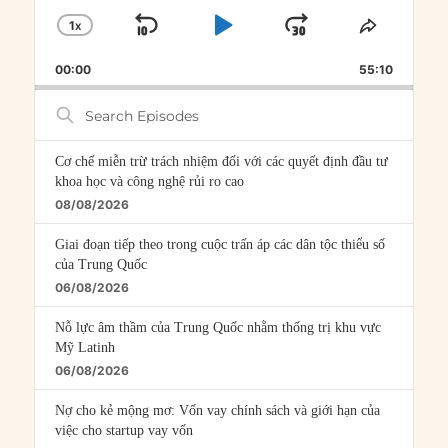
1
X
SKIP
PLAY
JUMP
CHANGE
SHARE
PLAYBACK
THIS
BACKWARD
PAUSE
FORWARD
00:00
RATE
55:10
EPISOD
Search
Episodes
Cơ chế miễn trừ trách nhiệm đối với các quyết định đầu tư
khoa học và công nghệ rủi ro cao
08/08/2026
Giai đoạn tiếp theo trong cuộc trấn áp các dân tộc thiểu số
của Trung Quốc
06/08/2026
Nỗ lực âm thầm của Trung Quốc nhằm thống trị khu vực
Mỹ Latinh
06/08/2026
Nợ cho kẻ mộng mơ: Vốn vay chính sách và giới hạn của
việc cho startup vay vốn