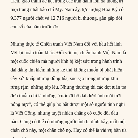
Tiên, giao tranh ác liệt trong các trận đánh lớn đã thống trị
mọi trang nhất báo chí Mỹ. Năm ấy, lực lượng Hoa Kỳ có
9.377 người chết và 12.716 người bị thương, gần gấp đôi
con số của năm trước đó.
Nhưng thực tế Chiến tranh Việt Nam đối với hầu hết lính
Mỹ lại hoàn toàn khác. Đối với họ, chiến tranh Việt Nam là
một cuộc chiến mà người lính bị kiệt sức trong hành trình
dai dẳng tìm kiếm những kẻ thù không muốn bị phát hiện,
cày xới khắp những đồng lúa, sục sạo trong những khu
rừng rậm, những túp lều. Nhưng thường thì các đợt tuần tra
đơn thuần chỉ là những “cuộc đi bộ dài dưới ánh mặt trời
nóng nực”, có thể giúp họ bắt được một số người tình nghi
là Việt Cộng, nhưng tuyệt nhiên chẳng có cuộc đối đầu
nào. Cũng có thể có những người lính bị dính bẫy, mất một
chân chỗ này, một chân chỗ nọ. Hay có thể là vài vụ bắn tỉa