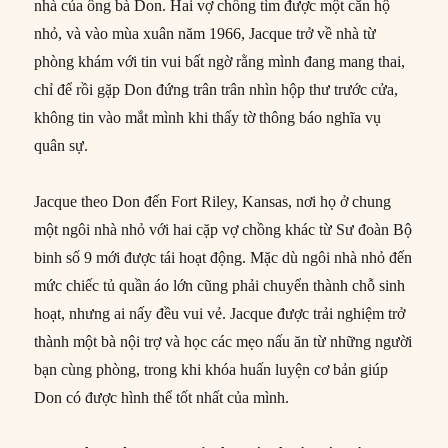
nhà của ông bà Don. Hai vợ chồng tìm được một căn hộ
nhỏ, và vào mùa xuân năm 1966, Jacque trở về nhà từ
phòng khám với tin vui bất ngờ rằng mình đang mang thai,
chỉ để rồi gặp Don đứng trân trân nhìn hộp thư trước cửa,
không tin vào mắt mình khi thấy tờ thông báo nghĩa vụ
quân sự.
Jacque theo Don đến Fort Riley, Kansas, nơi họ ở chung
một ngôi nhà nhỏ với hai cặp vợ chồng khác từ Sư đoàn Bộ
binh số 9 mới được tái hoạt động. Mặc dù ngôi nhà nhỏ đến
mức chiếc tủ quần áo lớn cũng phải chuyển thành chỗ sinh
hoạt, nhưng ai nấy đều vui vẻ. Jacque được trải nghiệm trở
thành một bà nội trợ và học các mẹo nấu ăn từ những người
bạn cùng phòng, trong khi khóa huấn luyện cơ bản giúp
Don có được hình thể tốt nhất của mình.