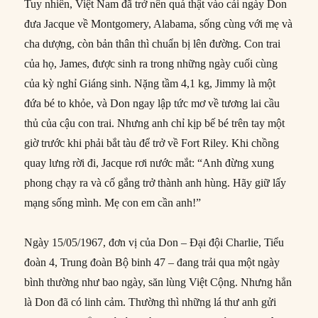
Tuy nhiên, Việt Nam đã trở nên quá thật vào cái ngày Don
đưa Jacque về Montgomery, Alabama, sống cùng với mẹ và
cha dượng, còn bản thân thì chuẩn bị lên đường. Con trai
của họ, James, được sinh ra trong những ngày cuối cùng
của kỳ nghỉ Giáng sinh. Nặng tầm 4,1 kg, Jimmy là một
đứa bé to khỏe, và Don ngay lập tức mơ về tương lai cầu
thủ của cậu con trai. Nhưng anh chỉ kịp bế bé trên tay một
giờ trước khi phải bắt tàu để trở về Fort Riley. Khi chồng
quay lưng rời đi, Jacque rơi nước mắt: “Anh đừng xung
phong chạy ra và cố gắng trở thành anh hùng. Hãy giữ lấy
mạng sống mình. Mẹ con em cần anh!”
Ngày 15/05/1967, đơn vị của Don – Đại đội Charlie, Tiểu
đoàn 4, Trung đoàn Bộ binh 47 – đang trải qua một ngày
bình thường như bao ngày, săn lùng Việt Cộng. Nhưng hẳn
là Don đã có linh cảm. Thường thì những lá thư anh gửi