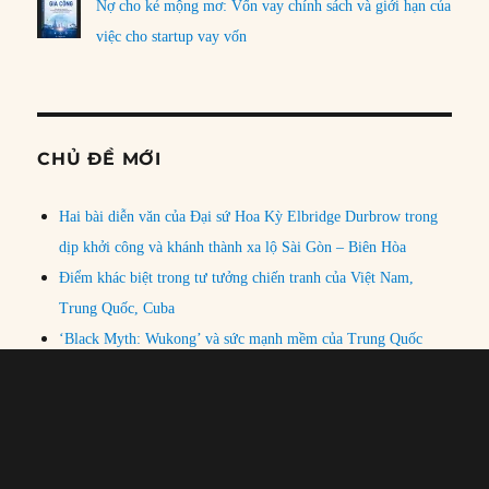
Nợ cho kẻ mộng mơ: Vốn vay chính sách và giới hạn của
việc cho startup vay vốn
CHỦ ĐỀ MỚI
Hai bài diễn văn của Đại sứ Hoa Kỳ Elbridge Durbrow trong
dịp khởi công và khánh thành xa lộ Sài Gòn – Biên Hòa
Điểm khác biệt trong tư tưởng chiến tranh của Việt Nam,
Trung Quốc, Cuba
‘Black Myth: Wukong’ và sức mạnh mềm của Trung Quốc
TÌM BÀI THEO CHỦ ĐỀ