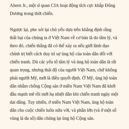
Ahern Jr., một sĩ quan CIA hoạt động tích cực khắp Đông
Dương trong thời chiến.
Ngược lại, phe xét lại chủ yếu dựa trên khẳng định rằng
thất bại của chúng ta ở Việt Nam về cơ bản là do tâm lý, và
theo đó, chiến thắng đã có thể xảy ra nếu giới lãnh đạo
chính trị biết cách duy trì sự ủng hộ của toàn dân đối với
chiến tranh. Dù các yếu tố tâm lý và ủng hộ toàn dân là rất
quan trọng, nhưng thái độ của người Việt Nam, chứ không
phải người Mỹ, mới là điều quyết định. Ở Mỹ, ủng hộ toàn
dân nhằm chống Cộng sản ở miền Nam Việt Nam đã khởi
đầu mạnh mẽ rồi mới hạ nhiệt dần khi chiến tranh ngày một
dai dẳng. Tuy nhiên, ở miền Nam Việt Nam, ủng hộ toàn
dân cho cuộc chiến luôn nửa vời, và phần lớn (và ở một số
vùng là đa số) dân chúng lại ủng hộ Cộng sản.