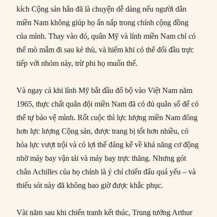
kích Cộng sản hẳn đã là chuyện dễ dàng nếu người dân
miền Nam không giúp họ ẩn nấp trong chính cộng đồng
của mình. Thay vào đó, quân Mỹ và lính miền Nam chỉ có
thể mò mẫm đi sau kẻ thù, và hiếm khi có thể đối đầu trực
tiếp với nhóm này, trừ phi họ muốn thế.
Và ngay cả khi lính Mỹ bắt đầu đổ bộ vào Việt Nam năm
1965, thực chất quân đội miền Nam đã có đủ quân số để có
thể tự bảo vệ mình. Rốt cuộc thì lực lượng miền Nam đông
hơn lực lượng Cộng sản, được trang bị tốt hơn nhiều, có
hỏa lực vượt trội và có lợi thế đáng kể về khả năng cơ động
nhờ máy bay vận tải và máy bay trực thăng. Nhưng gót
chân Achilles của họ chính là ý chí chiến đấu quá yếu – và
thiếu sót này đã không bao giờ được khắc phục.
Vài năm sau khi chiến tranh kết thúc, Trung tướng Arthur