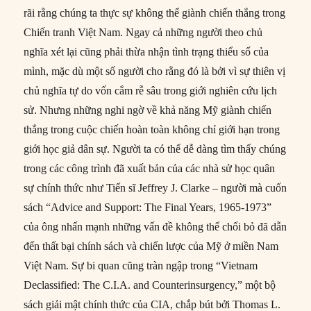
rãi rằng chúng ta thực sự không thể giành chiến thắng trong
Chiến tranh Việt Nam. Ngay cả những người theo chủ
nghĩa xét lại cũng phải thừa nhận tình trạng thiểu số của
mình, mặc dù một số người cho rằng đó là bởi vì sự thiên vị
chủ nghĩa tự do vốn cắm rễ sâu trong giới nghiên cứu lịch
sử. Nhưng những nghi ngờ về khả năng Mỹ giành chiến
thắng trong cuộc chiến hoàn toàn không chỉ giới hạn trong
giới học giả dân sự. Người ta có thể dễ dàng tìm thấy chúng
trong các công trình đã xuất bản của các nhà sử học quân
sự chính thức như Tiến sĩ Jeffrey J. Clarke – người mà cuốn
sách “Advice and Support: The Final Years, 1965-1973”
của ông nhấn mạnh những vấn đề không thể chối bỏ đã dẫn
đến thất bại chính sách và chiến lược của Mỹ ở miền Nam
Việt Nam. Sự bi quan cũng tràn ngập trong “Vietnam
Declassified: The C.I.A. and Counterinsurgency,” một bộ
sách giải mật chính thức của CIA, chắp bút bởi Thomas L.