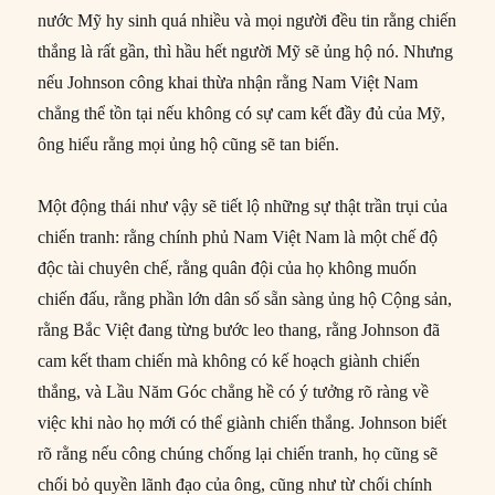
nước Mỹ hy sinh quá nhiều và mọi người đều tin rằng chiến
thắng là rất gần, thì hầu hết người Mỹ sẽ ủng hộ nó. Nhưng
nếu Johnson công khai thừa nhận rằng Nam Việt Nam
chẳng thể tồn tại nếu không có sự cam kết đầy đủ của Mỹ,
ông hiểu rằng mọi ủng hộ cũng sẽ tan biến.
Một động thái như vậy sẽ tiết lộ những sự thật trần trụi của
chiến tranh: rằng chính phủ Nam Việt Nam là một chế độ
độc tài chuyên chế, rằng quân đội của họ không muốn
chiến đấu, rằng phần lớn dân số sẵn sàng ủng hộ Cộng sản,
rằng Bắc Việt đang từng bước leo thang, rằng Johnson đã
cam kết tham chiến mà không có kế hoạch giành chiến
thắng, và Lầu Năm Góc chẳng hề có ý tưởng rõ ràng về
việc khi nào họ mới có thể giành chiến thắng. Johnson biết
rõ rằng nếu công chúng chống lại chiến tranh, họ cũng sẽ
chối bỏ quyền lãnh đạo của ông, cũng như từ chối chính