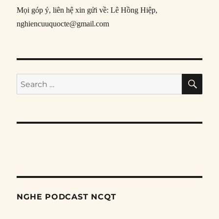
Mọi góp ý, liên hệ xin gửi về: Lê Hồng Hiệp,
nghiencuuquocte@gmail.com
SE
Search
for:
NGHE PODCAST NCQT