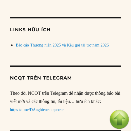
bài
theo
chủ
đề
LINKS HỮU ÍCH
Báo cáo Thường niên 2025 và Kêu gọi tài trợ năm 2026
NCQT TRÊN TELEGRAM
Theo dõi NCQT trên Telegram để nhận được thông báo bài
viết mới và các thông tin, tài liệu… hữu ích khác:
https://t.me/DAnghiencuuquocte