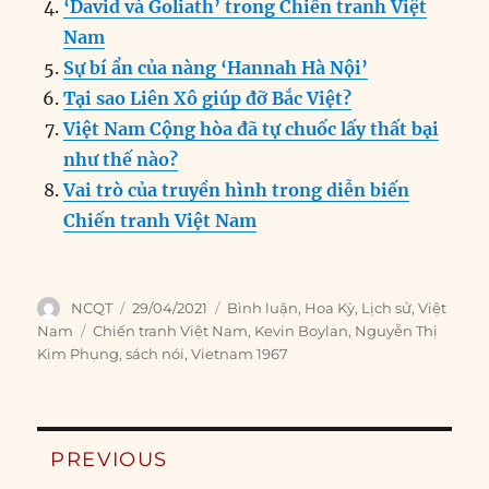
‘David và Goliath’ trong Chiến tranh Việt
Nam
Sự bí ẩn của nàng ‘Hannah Hà Nội’
Tại sao Liên Xô giúp đỡ Bắc Việt?
Việt Nam Cộng hòa đã tự chuốc lấy thất bại
như thế nào?
Vai trò của truyền hình trong diễn biến
Chiến tranh Việt Nam
Author
Posted
Categories
NCQT
29/04/2021
Bình luận
,
Hoa Kỳ
,
Lịch sử
,
Việt
on
Tags
Nam
Chiến tranh Việt Nam
,
Kevin Boylan
,
Nguyễn Thị
Kim Phụng
,
sách nói
,
Vietnam 1967
Post
PREVIOUS
navigation