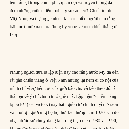
tên nổi bật trong chính phủ, quân đội và truyền thông đã
đem những cuộc chiến mới này so sánh với Chiến tranh
Việt Nam, và thật ngạc nhiên khi có nhiều người cho rằng
bài học thuở xưa chứa đựng hy vọng về một chiến thắng ở
Iraq.
Những người đưa ra lập luận này cho rằng nước Mỹ đã đến
rất gần chiến thắng ở Việt Nam nhưng lại ném đi cơ hội của
mình chỉ vì sự tiêu cực của giới báo chí, và kéo theo đó, là
thất bại về ý chí chính trị ở quê nhà. Lập luận “chiến thắng
bị bỏ lỡ” (lost victory) này bắt nguồn từ chính quyền Nixon
và những người ủng hộ họ thời kỳ những năm 1970, sau đó
nhận được sự chú ý đáng kể trong thập niên 1980 và 1990,
khi nó được một nhóm các nhà sử học xét lại có ảnh hưởng,