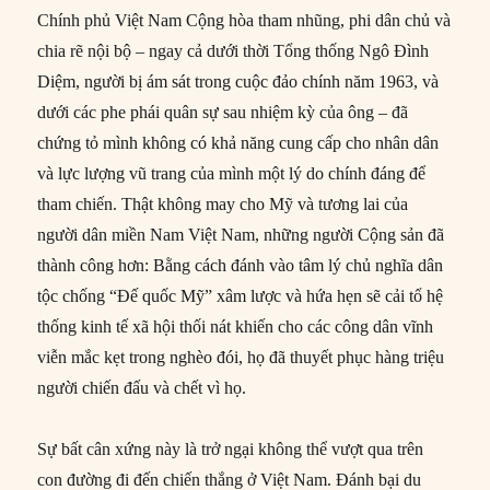
Chính phủ Việt Nam Cộng hòa tham nhũng, phi dân chủ và
chia rẽ nội bộ – ngay cả dưới thời Tổng thống Ngô Đình
Diệm, người bị ám sát trong cuộc đảo chính năm 1963, và
dưới các phe phái quân sự sau nhiệm kỳ của ông – đã
chứng tỏ mình không có khả năng cung cấp cho nhân dân
và lực lượng vũ trang của mình một lý do chính đáng để
tham chiến. Thật không may cho Mỹ và tương lai của
người dân miền Nam Việt Nam, những người Cộng sản đã
thành công hơn: Bằng cách đánh vào tâm lý chủ nghĩa dân
tộc chống “Đế quốc Mỹ” xâm lược và hứa hẹn sẽ cải tổ hệ
thống kinh tế xã hội thối nát khiến cho các công dân vĩnh
viễn mắc kẹt trong nghèo đói, họ đã thuyết phục hàng triệu
người chiến đấu và chết vì họ.
Sự bất cân xứng này là trở ngại không thể vượt qua trên
con đường đi đến chiến thắng ở Việt Nam. Đánh bại du