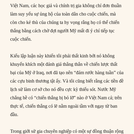
Việt Nam, các học giả và chính trị gia không chỉ đơn thuần
làm suy yếu sự ủng hộ của toàn dân cho cuộc chiến, mà
còn cho kẻ thù của chúng ta hy vọng rằng họ có thể chiến
thắng bằng cách chờ đợi người Mỹ mất đi ý chí tiếp tục
cuộc chiến.
Kiểu lập luận này khiến tôi phải thất kinh bởi nó không
khuyến khích một đánh giá thẳng thắn về chiến lược thất
bại của Mỹ ở Iraq, nơi đã tạo nên “đám rước hàng tuần” của
các cựu binh thương tật ấy. Và tôi cũng biết rằng các tiền đề
lịch sử làm cơ sở cho nó đều cực kỳ thiếu sót. Nước Mỹ
chẳng hề có “chiến thắng bị bỏ lỡ” nào ở Việt Nam cả; trên
thực tế, chiến thắng có lẽ nằm ngoài tầm với ngay từ ban
đầu.
Trong giới sử gia chuyên nghiệp có một sự đồng thuận rộng