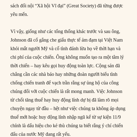
sách đối nội “Xã hội Vĩ đại” (Great Society) đã từng được
yêu mến.
Vì vậy, giống như các tổng thống khác trước và sau ông,
Johnson đã cố gắng che giấu thực tế ảm đạm tại Việt Nam
khỏi mắt người Mỹ và cố tình đánh lừa họ về thời hạn và
chi phí của cuộc chiến. Ông không muốn tạo ra một tâm lý
thời chiến – hay kêu gọi huy động toàn lực. Cộng sản đã
chẳng cần các nhà báo hay những đoàn người biểu tình
chống chiến tranh để vạch trần rằng sự ủng hộ của công
chúng đối với cuộc chiến là rất mong manh. Việc Johnson
từ chối tăng thuế hay huy động lính dự bị đã làm rõ mọi
chuyện ngay từ đầu – hệt như việc chúng ta không áp dụng
thuế mới hoặc huy động lính nhập ngũ kể từ sự kiện 11/9
chính là dấu hiệu cho kẻ thù chúng ta biết rằng ý chí chiến
đấu của nước Mỹ đang rất yếu.