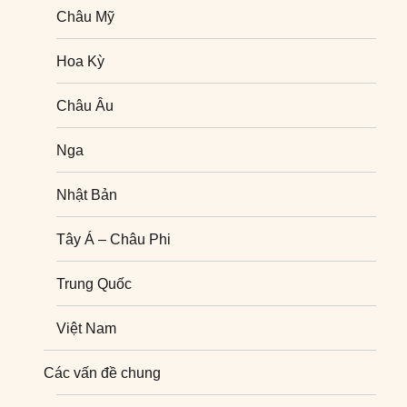
Châu Mỹ
Hoa Kỳ
Châu Âu
Nga
Nhật Bản
Tây Á – Châu Phi
Trung Quốc
Việt Nam
Nghiên cứu quốc tế
Các vấn đề chung