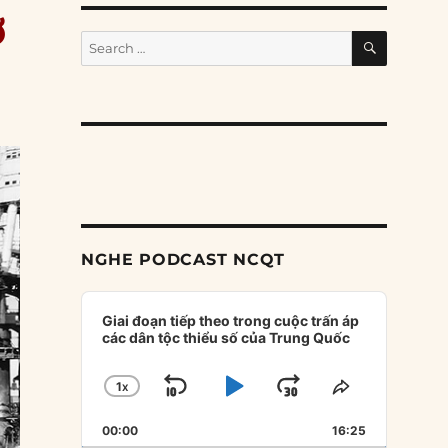
ơ
SEARCH
Search
for:
NGHE PODCAST NCQT
Audio
Player
Giai đoạn tiếp theo trong cuộc trấn áp
các dân tộc thiểu số của Trung Quốc
1
X
SKIP
PLAY
JUMP
CHANGE
SHARE
PLAYBACK
THIS
BACKWARD
PAUSE
FORWARD
00:00
RATE
16:25
EPISODE