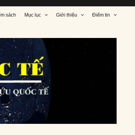
ểm sách
Mục lục
Giới thiệu
Điểm tin