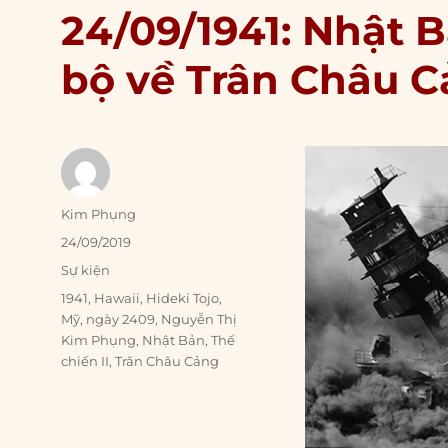
24/09/1941: Nhật B
bộ về Trân Châu 
Author
Kim Phụng
Posted
24/09/2019
on
Categories
Sự kiện
Tags
1941
,
Hawaii
,
Hideki Tojo
,
Mỹ
,
ngày 2409
,
Nguyễn Thị
Kim Phụng
,
Nhật Bản
,
Thế
chiến II
,
Trân Châu Cảng