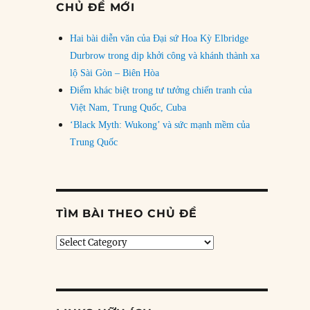
CHỦ ĐỀ MỚI
Hai bài diễn văn của Đại sứ Hoa Kỳ Elbridge
Durbrow trong dịp khởi công và khánh thành xa
lộ Sài Gòn – Biên Hòa
Điểm khác biệt trong tư tưởng chiến tranh của
Việt Nam, Trung Quốc, Cuba
‘Black Myth: Wukong’ và sức mạnh mềm của
Trung Quốc
TÌM BÀI THEO CHỦ ĐỀ
Tìm
bài
theo
chủ
đề