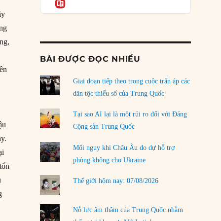
Informatio
04/08/2026
ậy
Điểm mù chiến lược của Trump tại Thái Bình
ồng
Dương
ng,
03/08/2026
BÀI ĐƯỢC ĐỌC NHIỀU
Đặt cược vào thất bại: Các quỹ đầu tư mạo
iên
hiểm quốc gia và khía cạnh chính trị của vốn
rủi ro
Giai đoạn tiếp theo trong cuộc trấn áp các
02/08/2026
dân tộc thiểu số của Trung Quốc
Làm thế nào để kết thúc Chiến tranh Iran?
Tại sao AI lại là một rủi ro đối với Đảng
01/08/2026
ậu
Cộng sản Trung Quốc
ày.
Chiến lược kế tiếp của Bắc Kinh ở Biển Đông
Mối nguy khi Châu Âu do dự hỗ trợ
ại
31/07/2026
phòng không cho Ukraine
tốn
Trật tự thế giới mới: Các nước nhỏ sẽ luôn
u
Thế giới hôm nay: 07/08/2026
phải chịu đựng?
g
30/07/2026
Nỗ lực âm thầm của Trung Quốc nhằm
LOAD MORE