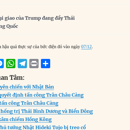
ại giao của Trump đang đẩy Thái
ung Quốc
ra hậu quả thực sự của bức điện đó vào ngày
07/12
.
M
W
T
P
S
m
e
h
el
ri
h
uan Tâm:
i
ss
at
e
n
a
uyên chiến với Nhật Bản
e
s
g
t
re
 quyết định tấn công Trân Châu Cảng
n
A
r
 tấn công Trân Châu Cảng
g
p
a
 thống trị Thái Bình Dương và Biển Đông
er
p
m
t xâm chiếm Hồng Kông
hủ tướng Nhật Hideki Tojo bị treo cổ