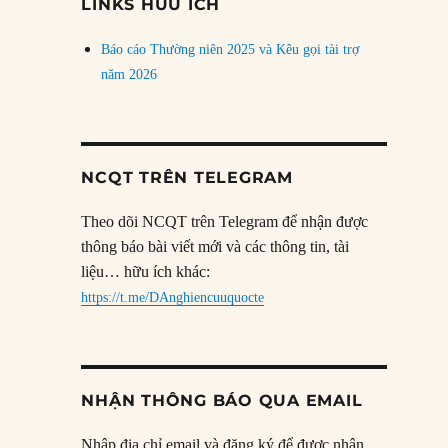
LINKS HỮU ÍCH
Báo cáo Thường niên 2025 và Kêu gọi tài trợ
năm 2026
NCQT TRÊN TELEGRAM
Theo dõi NCQT trên Telegram để nhận được
thông báo bài viết mới và các thông tin, tài
liệu… hữu ích khác:
https://t.me/DAnghiencuuquocte
NHẬN THÔNG BÁO QUA EMAIL
Nhập địa chỉ email và đăng ký để được nhận