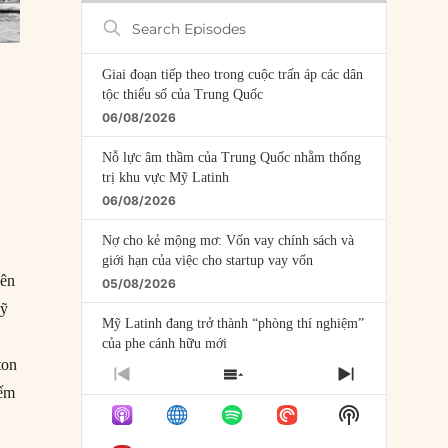
Search
Episodes
Giai đoạn tiếp theo trong cuộc trấn áp các dân
tộc thiểu số của Trung Quốc
06/08/2026
Nỗ lực âm thầm của Trung Quốc nhằm thống
trị khu vực Mỹ Latinh
06/08/2026
Nợ cho kẻ mộng mơ: Vốn vay chính sách và
giới hạn của việc cho startup vay vốn
nên
05/08/2026
Mỹ
Mỹ Latinh đang trở thành “phòng thí nghiệm”
của phe cánh hữu mới
ton
04/08/2026
PREVIOUS
SHOW
NEXT
iếm
EPISODE
EPISODES
EPISODE
Tại sao Trung Quốc phủ nhận cuộc gặp với
Show
LIST
Ngoại trưởng Nhật Bản?
Podcast