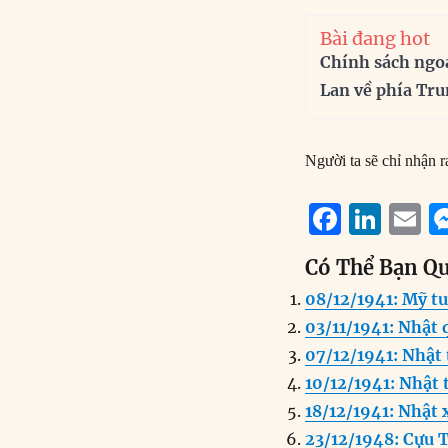
Bài đang hot
Chính sách ngo
Lan về phía Tr
Người ta sẽ chỉ nhận 
F
Li
E
a
n
Có Thể Bạn Q
c
k
a
08/12/1941: Mỹ t
e
e
l
03/11/1941: Nhật
b
d
07/12/1941: Nhật
o
I
10/12/1941: Nhật
o
n
18/12/1941: Nhậ
k
23/12/1948: Cựu T