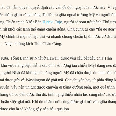
lâu đã nắm quyền quyết định các vấn đề đối ngoại của nước này. Vì v
ức nhằm giảm căng thẳng đã diễn ra giữa ngoại trưởng Mỹ và người đ
ởng Chiến tranh Nhật Bản
Hideki Tojo
, người sẽ sớm trở thành Thủ tướ
h rút khỏi các lãnh thổ đang chiếm đóng. Ông cũng tự cho “lời đe dọa”
 Mỹ chính là một tối hậu thư và nhanh chóng chuẩn bị đi nước cờ đầu t
ỹ – Nhật: không kích Trân Châu Cảng.
Kita, Tổng Lãnh sự Nhật ở Hawaii, được yêu cầu bắt đầu chia Trân
hu vực riêng biệt nhằm xác định số lượng tàu chiến [Mỹ] đang neo đ
người Nhật đã không biết rằng người Mỹ đã chặn được tin tình báo n
ải được gửi về Washington để giải mã. Các chuyến bay từ phía đông l
xuyên, vậy nên tin tức được chuyển đi bằng đường biển, một quá trình 
Nhưng dù có đến được thủ đô, tình trạng thiếu nhân lực cũng như các ư
trì hoãn việc giải mã. Khi tin nhắn cuối cùng được giải mã vào giữa thán
ì được cho là sẽ không gây nên hậu quả lớn.