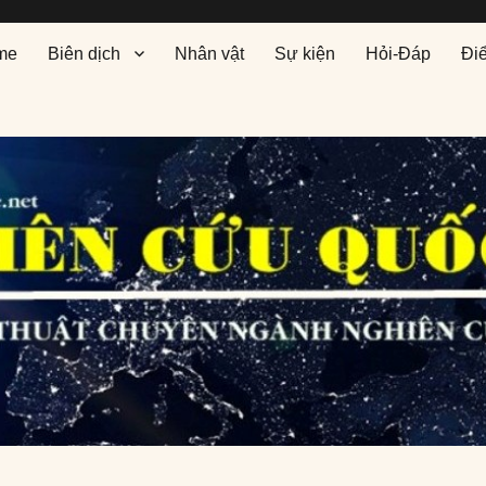
me
Biên dịch
Nhân vật
Sự kiện
Hỏi-Đáp
Đi