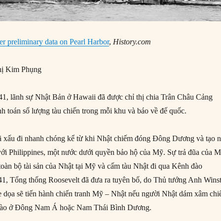
er preliminary data on Pearl Harbor
,
History.com
ị Kim Phụng
1, lãnh sự Nhật Bản ở Hawaii đã được chỉ thị chia Trân Châu Cảng
nh toán số lượng tàu chiến trong mỗi khu và báo về đế quốc.
 xấu đi nhanh chóng kể từ khi Nhật chiếm đóng Đông Dương và tạo 
ới Philippines, một nước dưới quyền bảo hộ của Mỹ. Sự trả đũa của 
 toàn bộ tài sản của Nhật tại Mỹ và cấm tàu Nhật đi qua Kênh đào
1, Tổng thống Roosevelt đã đưa ra tuyên bố, do Thủ tướng Anh Wins
đe dọa sẽ tiến hành chiến tranh Mỹ – Nhật nếu người Nhật dám xâm ch
ổ nào ở Đông Nam Á hoặc Nam Thái Bình Dương.