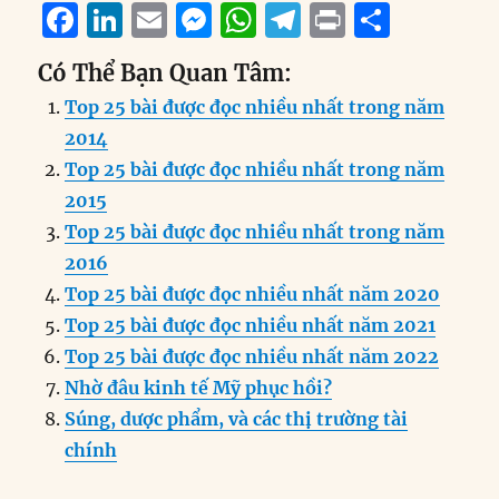
F
Li
E
M
W
T
P
S
a
n
m
e
h
el
ri
h
Có Thể Bạn Quan Tâm:
c
k
ai
ss
at
e
n
a
Top 25 bài được đọc nhiều nhất trong năm
e
e
l
e
s
g
t
re
2014
b
d
n
A
r
Top 25 bài được đọc nhiều nhất trong năm
o
I
g
p
a
2015
o
n
er
p
m
Top 25 bài được đọc nhiều nhất trong năm
k
2016
Top 25 bài được đọc nhiều nhất năm 2020
Top 25 bài được đọc nhiều nhất năm 2021
Top 25 bài được đọc nhiều nhất năm 2022
Nhờ đâu kinh tế Mỹ phục hồi?
Súng, dược phẩm, và các thị trường tài
chính