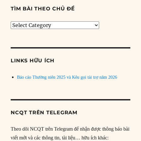
TÌM BÀI THEO CHỦ ĐỀ
Tìm
bài
theo
chủ
đề
LINKS HỮU ÍCH
Báo cáo Thường niên 2025 và Kêu gọi tài trợ năm 2026
NCQT TRÊN TELEGRAM
Theo dõi NCQT trên Telegram để nhận được thông báo bài
viết mới và các thông tin, tài liệu… hữu ích khác: