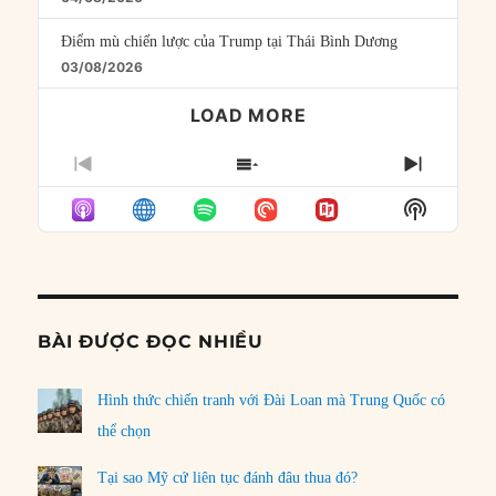
Điểm mù chiến lược của Trump tại Thái Bình Dương
03/08/2026
LOAD MORE
PREVIOUS
SHOW
NEXT
EPISODE
EPISODES
EPISO
Show
LIST
Podcast
Informat
BÀI ĐƯỢC ĐỌC NHIỀU
Hình thức chiến tranh với Đài Loan mà Trung Quốc có
thể chọn
Tại sao Mỹ cứ liên tục đánh đâu thua đó?