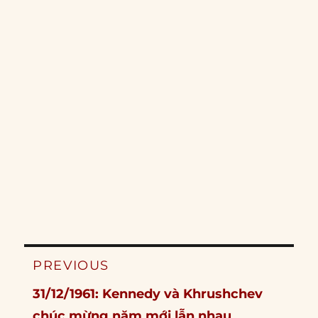
Post
PREVIOUS
navigation
Previous
31/12/1961: Kennedy và Khrushchev
post:
chúc mừng năm mới lẫn nhau