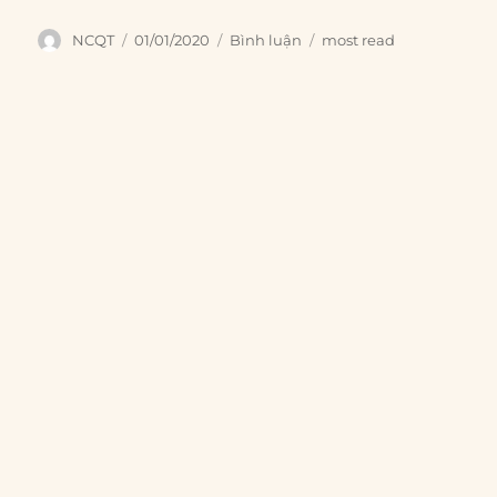
Author
Posted
Categories
Tags
NCQT
01/01/2020
Bình luận
most read
on