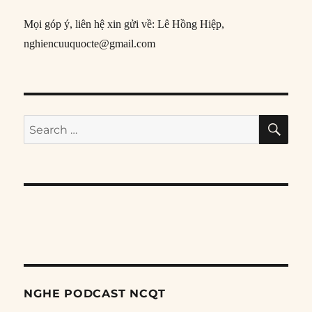
Mọi góp ý, liên hệ xin gửi về: Lê Hồng Hiệp,
nghiencuuquocte@gmail.com
SE
Search
for:
NGHE PODCAST NCQT