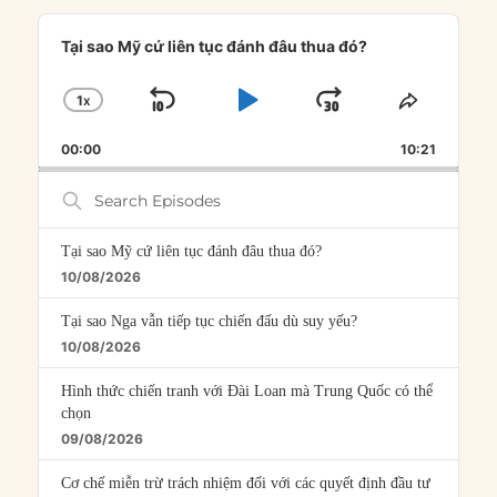
Audio
Player
Tại sao Mỹ cứ liên tục đánh đâu thua đó?
1
X
SKIP
PLAY
JUMP
CHANGE
SHARE
PLAYBACK
THIS
BACKWARD
PAUSE
FORWARD
00:00
RATE
10:21
EPISOD
Search
Episodes
Tại sao Mỹ cứ liên tục đánh đâu thua đó?
10/08/2026
Tại sao Nga vẫn tiếp tục chiến đấu dù suy yếu?
10/08/2026
Hình thức chiến tranh với Đài Loan mà Trung Quốc có thể
chọn
09/08/2026
Cơ chế miễn trừ trách nhiệm đối với các quyết định đầu tư