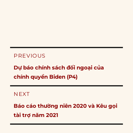
Post
PREVIOUS
navigation
Previous
Dự báo chính sách đối ngoại của
post:
chính quyền Biden (P4)
NEXT
Next
Báo cáo thường niên 2020 và Kêu gọi
post:
tài trợ năm 2021