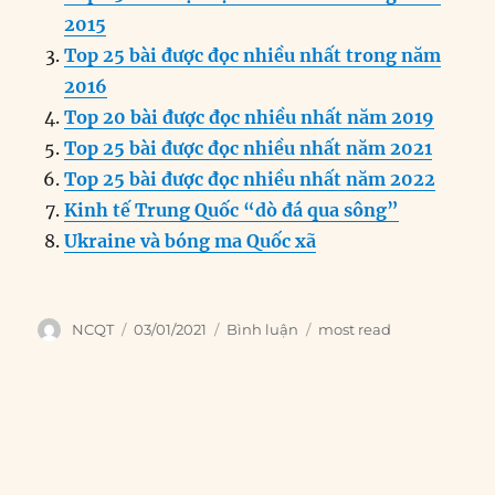
o
I
g
p
a
2015
o
n
er
p
m
Top 25 bài được đọc nhiều nhất trong năm
k
2016
Top 20 bài được đọc nhiều nhất năm 2019
Top 25 bài được đọc nhiều nhất năm 2021
Top 25 bài được đọc nhiều nhất năm 2022
Kinh tế Trung Quốc “dò đá qua sông”
Ukraine và bóng ma Quốc xã
Author
Posted
Categories
Tags
NCQT
03/01/2021
Bình luận
most read
on