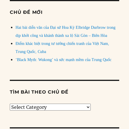
CHỦ ĐỀ MỚI
Hai bài diễn văn của Đại sứ Hoa Kỳ Elbridge Durbrow trong
dịp khởi công và khánh thành xa lộ Sài Gòn – Biên Hòa
Điểm khác biệt trong tư tưởng chiến tranh của Việt Nam,
Trung Quốc, Cuba
‘Black Myth: Wukong’ và sức mạnh mềm của Trung Quốc
TÌM BÀI THEO CHỦ ĐỀ
Tìm
bài
theo