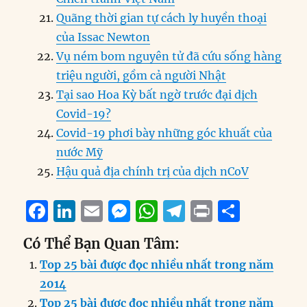
Quãng thời gian tự cách ly huyền thoại
của Issac Newton
Vụ ném bom nguyên tử đã cứu sống hàng
triệu người, gồm cả người Nhật
Tại sao Hoa Kỳ bất ngờ trước đại dịch
Covid-19?
Covid-19 phơi bày những góc khuất của
nước Mỹ
Hậu quả địa chính trị của dịch nCoV
F
Li
E
M
W
T
P
S
a
n
m
e
h
el
ri
h
Có Thể Bạn Quan Tâm:
c
k
ai
ss
at
e
n
a
Top 25 bài được đọc nhiều nhất trong năm
e
e
l
e
s
g
t
re
2014
b
d
n
A
r
Top 25 bài được đọc nhiều nhất trong năm