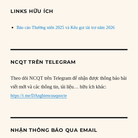
chủ
đề
LINKS HỮU ÍCH
Báo cáo Thường niên 2025 và Kêu gọi tài trợ năm 2026
NCQT TRÊN TELEGRAM
Theo dõi NCQT trên Telegram để nhận được thông báo bài
viết mới và các thông tin, tài liệu… hữu ích khác:
https://t.me/DAnghiencuuquocte
NHẬN THÔNG BÁO QUA EMAIL