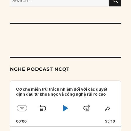
for:
NGHE PODCAST NCQT
Audio
Player
Cơ chế miễn trừ trách nhiệm đối với các quyết
định đầu tư khoa học và công nghệ rủi ro cao
1
X
SKIP
PLAY
JUMP
CHANGE
SHARE
PLAYBACK
THIS
BACKWARD
PAUSE
FORWARD
00:00
RATE
55:10
EPISOD