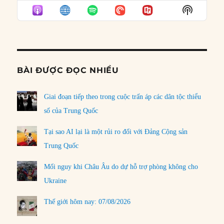
EPISODE
EPISODES
EPISO
Show
LIST
Podcast
Informat
BÀI ĐƯỢC ĐỌC NHIỀU
Giai đoạn tiếp theo trong cuộc trấn áp các dân tộc thiểu
số của Trung Quốc
Tại sao AI lại là một rủi ro đối với Đảng Cộng sản
Trung Quốc
Mối nguy khi Châu Âu do dự hỗ trợ phòng không cho
Ukraine
Thế giới hôm nay: 07/08/2026