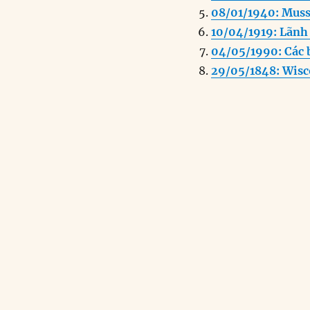
o
n
08/01/1940: Muss
k
10/04/1919: Lãnh
04/05/1990: Các 
29/05/1848: Wisc