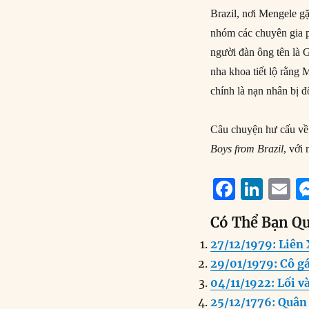
Brazil, nơi Mengele 
nhóm các chuyên gia p
người đàn ông tên là 
nha khoa tiết lộ rằng
chính là nạn nhân bị đ
Câu chuyện hư cấu về 
Boys from Brazil
, với
F
Li
E
a
n
Có Thể Bạn Q
c
k
a
27/12/1979: Liên 
e
e
l
29/01/1979: Cô gá
b
d
04/11/1922: Lối 
o
I
25/12/1776: Quân