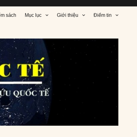
ểm sách
Mục lục
Giới thiệu
Điểm tin