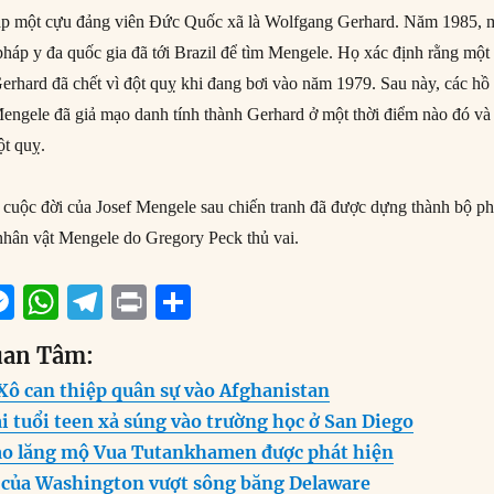
gặp một cựu đảng viên Đức Quốc xã là Wolfgang Gerhard. Năm 1985, 
háp y đa quốc gia đã tới Brazil để tìm Mengele. Họ xác định rằng một
Gerhard đã chết vì đột quỵ khi đang bơi vào năm 1979. Sau này, các hồ
 Mengele đã giả mạo danh tính thành Gerhard ở một thời điểm nào đó và
ột quỵ.
cuộc đời của Josef Mengele sau chiến tranh đã được dựng thành bộ p
 nhân vật Mengele do Gregory Peck thủ vai.
M
W
T
P
S
m
e
h
el
ri
h
uan Tâm:
i
ss
at
e
n
a
Xô can thiệp quân sự vào Afghanistan
e
s
g
t
re
i tuổi teen xả súng vào trường học ở San Diego
n
A
r
vào lăng mộ Vua Tutankhamen được phát hiện
g
p
a
 của Washington vượt sông băng Delaware