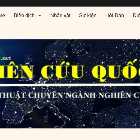
me
Biên dịch
Nhân vật
Sự kiện
Hỏi-Đáp
Đi