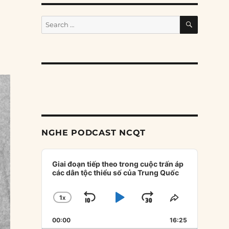
SEARCH
Search
for:
NGHE PODCAST NCQT
Audio
Player
Giai đoạn tiếp theo trong cuộc trấn áp
các dân tộc thiểu số của Trung Quốc
1
X
SKIP
PLAY
JUMP
CHANGE
SHARE
PLAYBACK
THIS
BACKWARD
PAUSE
FORWARD
00:00
RATE
16:25
EPISODE