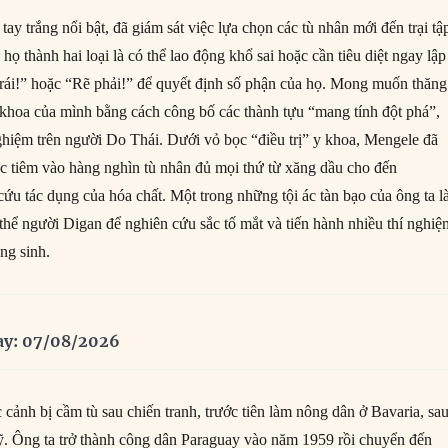
tay trắng nổi bật, đã giám sát việc lựa chọn các tù nhân mới đến trại tậ
họ thành hai loại là có thể lao động khổ sai hoặc cần tiêu diệt ngay lập
trái!” hoặc “Rẽ phải!” để quyết định số phận của họ. Mong muốn thăng
y khoa của mình bằng cách công bố các thành tựu “mang tính đột phá”,
ghiệm trên người Do Thái. Dưới vỏ bọc “điều trị” y khoa, Mengele đã
ác tiêm vào hàng nghìn tù nhân đủ mọi thứ từ xăng dầu cho đến
ứu tác dụng của hóa chất. Một trong những tội ác tàn bạo của ông ta l
i thể người Digan để nghiên cứu sắc tố mắt và tiến hành nhiều thí nghi
ng sinh.
ay: 07/08/2026
cảnh bị cầm tù sau chiến tranh, trước tiên làm nông dân ở Bavaria, sa
. Ông ta trở thành công dân Paraguay vào năm 1959 rồi chuyển đến