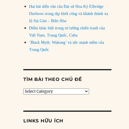
Hai bài diễn văn của Đại sứ Hoa Kỳ Elbridge
Durbrow trong dịp khởi công và khánh thành xa
lộ Sài Gòn – Biên Hòa
Điểm khác biệt trong tư tưởng chiến tranh của
Việt Nam, Trung Quốc, Cuba
‘Black Myth: Wukong’ và sức mạnh mềm của
Trung Quốc
TÌM BÀI THEO CHỦ ĐỀ
Tìm
bài
theo
chủ
đề
LINKS HỮU ÍCH