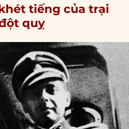
khét tiếng của trại
 đột quỵ