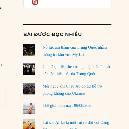
Informatio
04/08/2026
p
Điểm mù chiến lược của Trump tại Thái Bình
Dương
03/08/2026
BÀI ĐƯỢC ĐỌC NHIỀU
Đặt cược vào thất bại: Các quỹ đầu tư mạo
hiểm quốc gia và khía cạnh chính trị của vốn
rủi ro
Nỗ lực âm thầm của Trung Quốc nhằm
02/08/2026
thống trị khu vực Mỹ Latinh
à
ệm
Làm thế nào để kết thúc Chiến tranh Iran?
Giai đoạn tiếp theo trong cuộc trấn áp các
01/08/2026
dân tộc thiểu số của Trung Quốc
Chiến lược kế tiếp của Bắc Kinh ở Biển Đông
Mối nguy khi Châu Âu do dự hỗ trợ
31/07/2026
phòng không cho Ukraine
Trật tự thế giới mới: Các nước nhỏ sẽ luôn
Thế giới hôm nay: 06/08/2026
phải chịu đựng?
30/07/2026
u
Tại sao AI lại là một rủi ro đối với Đảng
LOAD MORE