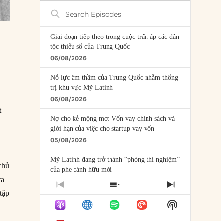
Search
Episodes
Giai đoạn tiếp theo trong cuộc trấn áp các dân
tộc thiểu số của Trung Quốc
06/08/2026
Nỗ lực âm thầm của Trung Quốc nhằm thống
trị khu vực Mỹ Latinh
06/08/2026
t
Nợ cho kẻ mộng mơ: Vốn vay chính sách và
giới hạn của việc cho startup vay vốn
05/08/2026
Mỹ Latinh đang trở thành “phòng thí nghiệm”
chủ
của phe cánh hữu mới
ta
04/08/2026
PREVIOUS
SHOW
NEXT
tập
EPISODE
EPISODES
EPISODE
Tại sao Trung Quốc phủ nhận cuộc gặp với
Show
LIST
Ngoại trưởng Nhật Bản?
Podcast