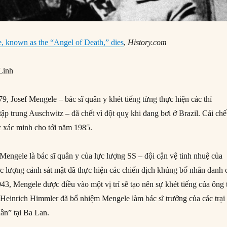
, known as the “Angel of Death,” dies
,
History.com
Linh
, Josef Mengele – bác sĩ quân y khét tiếng từng thực hiện các thí
 tập trung Auschwitz – đã chết vì đột quỵ khi đang bơi ở Brazil. Cái chế
 xác minh cho tới năm 1985.
 Mengele là bác sĩ quân y của lực lượng SS – đội cận vệ tinh nhuệ của
lực lượng cảnh sát mật đã thực hiện các chiến dịch khủng bố nhân danh 
43, Mengele được điều vào một vị trí sẽ tạo nên sự khét tiếng của ông 
à Heinrich Himmler đã bổ nhiệm Mengele làm bác sĩ trưởng của các trại 
hần” tại Ba Lan.