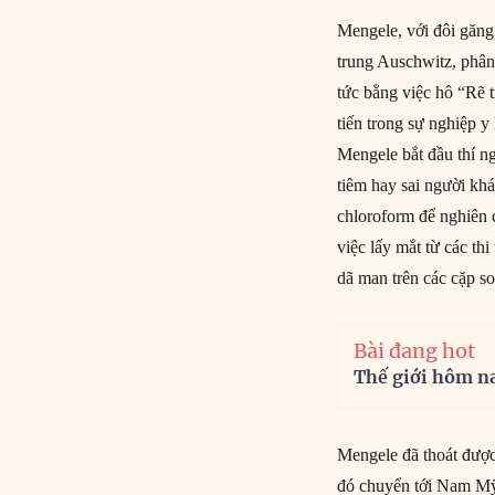
Mengele, với đôi găng 
trung Auschwitz, phân 
tức bằng việc hô “Rẽ 
tiến trong sự nghiệp 
Mengele bắt đầu thí n
tiêm hay sai người kh
chloroform để nghiên c
việc lấy mắt từ các th
dã man trên các cặp so
Bài đang hot
Thế giới hôm n
Mengele đã thoát được 
đó chuyển tới Nam Mỹ