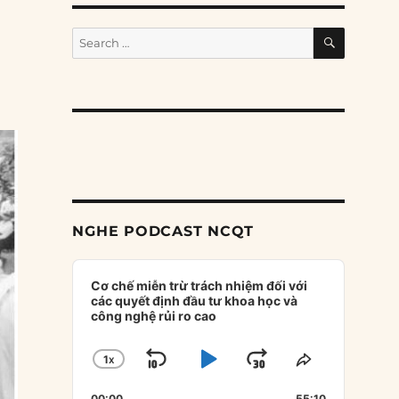
SEARCH
Search
for:
NGHE PODCAST NCQT
Audio
Player
Cơ chế miễn trừ trách nhiệm đối với
các quyết định đầu tư khoa học và
công nghệ rủi ro cao
1
X
SKIP
PLAY
JUMP
CHANGE
SHARE
PLAYBACK
THIS
BACKWARD
PAUSE
FORWARD
00:00
55:10