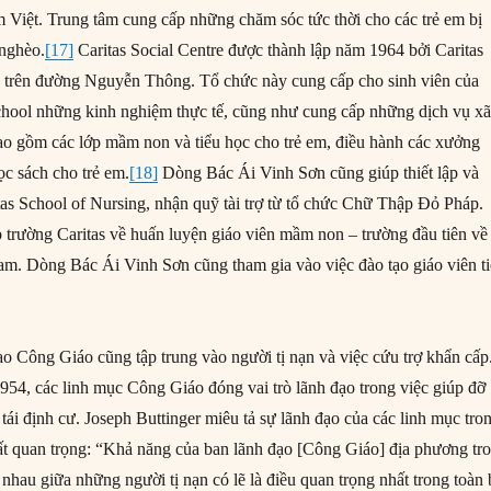
 Việt. Trung tâm cung cấp những chăm sóc tức thời cho các trẻ em bị
 nghèo.
[17]
Caritas Social Centre được thành lập năm 1964 bởi Caritas
k trên đường Nguyễn Thông. Tổ chức này cung cấp cho sinh viên của
chool những kinh nghiệm thực tế, cũng như cung cấp những dịch vụ x
ao gồm các lớp mầm non và tiểu học cho trẻ em, điều hành các xưởng
ọc sách cho trẻ em.
[18]
Dòng Bác Ái Vinh Sơn cũng giúp thiết lập và
tas School of Nursing, nhận quỹ tài trợ từ tổ chức Chữ Thập Đỏ Pháp.
p trường Caritas về huấn luyện giáo viên mầm non – trường đầu tiên về
am. Dòng Bác Ái Vinh Sơn cũng tham gia vào việc đào tạo giáo viên t
o Công Giáo cũng tập trung vào người tị nạn và việc cứu trợ khẩn cấp
1954, các linh mục Công Giáo đóng vai trò lãnh đạo trong việc giúp đỡ
tái định cư. Joseph Buttinger miêu tả sự lãnh đạo của các linh mục tro
 rất quan trọng: “Khả năng của ban lãnh đạo [Công Giáo] địa phương tr
n nhau giữa những người tị nạn có lẽ là điều quan trọng nhất trong toàn