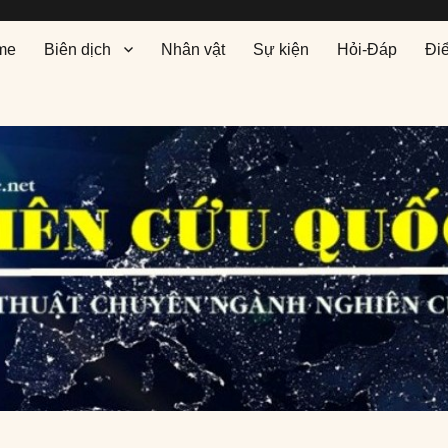
me
Biên dịch
Nhân vật
Sự kiện
Hỏi-Đáp
Đi