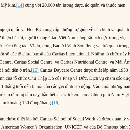
ệu Mỹ kim,
[14]
cùng với 20.000 tấn lương thực, áo quần và thuốc men
 ngoại quốc và Hoa Kỳ cung cấp những trợ giúp về tài chính và quản tr
 thiện bác ái, người Công Giáo Việt Nam cũng rất tích cực trong việc
ện các công tác. Ví dụ, dòng Bác Ái Vinh Sơn đóng vai trò quan trọng
ột số các tổ chức bác ái của Caritas International. Những tổ chức này 
entre, Caritas Social Centre, và Caritas Nutritional Centre, và Mái Ấ
 nói đến ở trên.
[15]
Caritas Daycare Centre được thiết lập năm 1953
chính của tổ chức Chữ Thập Đỏ của Pháp và Đức. Dịch vụ chăm sóc đư
 1 tháng tuổi đến 6 tuổi của các gia đình lao động. Vào cuối những nă
rẻ em ở trung tâm này, hầu hết là các trẻ em nam. Chính phủ Nam Việt
g tâm khoảng 150 đồng/tháng.
[16]
ntre được thiết lập bởi Caritas School of Social Work và được quản lý v
ức American Women’s Organization, UNICEF, và của Bộ Thương binh