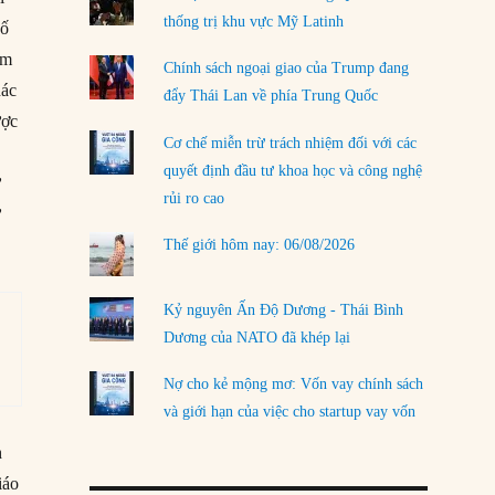
thống trị khu vực Mỹ Latinh
số
LOAD MORE
ăm
Chính sách ngoại giao của Trump đang
hác
đẩy Thái Lan về phía Trung Quốc
ược
Cơ chế miễn trừ trách nhiệm đối với các
quyết định đầu tư khoa học và công nghệ
ừ
rủi ro cao
ữ
Thế giới hôm nay: 06/08/2026
Kỷ nguyên Ấn Độ Dương - Thái Bình
Dương của NATO đã khép lại
Nợ cho kẻ mộng mơ: Vốn vay chính sách
và giới hạn của việc cho startup vay vốn
h
iáo