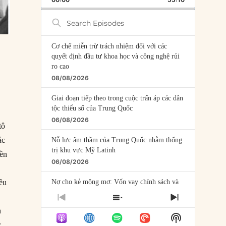
RATE
EPISODE
Search
Episodes
Cơ chế miễn trừ trách nhiệm đối với các
quyết định đầu tư khoa học và công nghệ rủi
ro cao
08/08/2026
Giai đoạn tiếp theo trong cuộc trấn áp các dân
tộc thiểu số của Trung Quốc
06/08/2026
tô
ác
Nỗ lực âm thầm của Trung Quốc nhằm thống
trị khu vực Mỹ Latinh
iền
06/08/2026
Nợ cho kẻ mộng mơ: Vốn vay chính sách và
iều
giới hạn của việc cho startup vay vốn
PREVIOUS
SHOW
NEXT
05/08/2026
EPISODE
EPISODES
EPISODE
h
Show
LIST
Mỹ Latinh đang trở thành “phòng thí nghiệm”
c