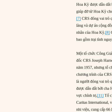
Hoa Kỳ được dẫn dắt b
giúp đỡ từ Hoa Kỳ ch
[7]
CRS đóng vai trò qu
làng và dự án cộng đ
nhân của Hoa Kỳ.
[8]
C
bao gồm trại tình nguy
Một tổ chức Công Giáo
đốc CRS Joseph Harnet
năm 1957, nhưng tổ c
chương trình của CRS
là người đóng vai trò 
được dẫn dắt bởi cha 
vực chính trị.
[11]
Tổ c
Caritas International,
nhi viện, cung cấp 66