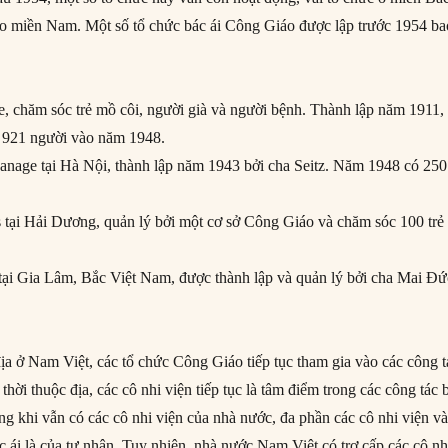
o miền Nam. Một số tổ chức bác ái Công Giáo được lập trước 1954 ba
e, chăm sóc trẻ mồ côi, người già và người bệnh. Thành lập năm 1911, 
 921 người vào năm 1948.
anage tại Hà Nội, thành lập năm 1943 bởi cha Seitz. Năm 1948 có 250 
s tại Hải Dương, quản lý bởi một cơ sở Công Giáo và chăm sóc 100 trẻ
ại Gia Lâm, Bắc Việt Nam, được thành lập và quản lý bởi cha Mai Đứ
địa ở Nam Việt, các tổ chức Công Giáo tiếp tục tham gia vào các công t
hời thuộc địa, các cô nhi viện tiếp tục là tâm điểm trong các công tác 
ng khi vẫn có các cô nhi viện của nhà nước, đa phần các cô nhi viện v
 ái là của tư nhân. Tuy nhiên, nhà nước Nam Việt có trợ cấp các cô nh