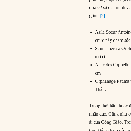
đưa cơ sở của mình và
gồm :
[2]
Asile Soeur Antoin
chức này chăm sóc
Saint Theresa Orph
mồ côi.
Asile des Orphelin
em.
Orphanage Fatima t
Thân.
Trong thời hậu thuộc 
nhân đạo. Cũng như ở t
ái của Công Giáo. Tro
trung tâm chăm sóc bác