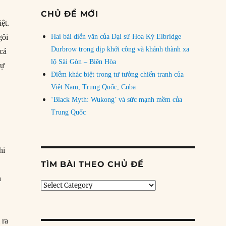
CHỦ ĐỀ MỚI
ệt.
gôi
Hai bài diễn văn của Đại sứ Hoa Kỳ Elbridge
Durbrow trong dịp khởi công và khánh thành xa
cá
lộ Sài Gòn – Biên Hòa
sự
Điểm khác biệt trong tư tưởng chiến tranh của
Việt Nam, Trung Quốc, Cuba
‘Black Myth: Wukong’ và sức mạnh mềm của
Trung Quốc
hi
TÌM BÀI THEO CHỦ ĐỀ
h
Tìm
bài
theo
chủ
 ra