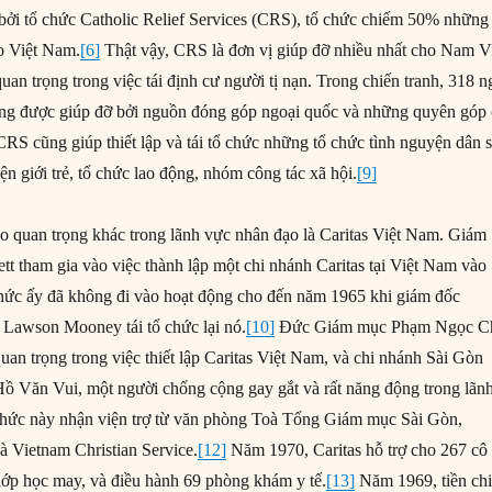
ởi tổ chức Catholic Relief Services (CRS), tổ chức chiếm 50% những
o Việt Nam.
[6]
Thật vậy, CRS là đơn vị giúp đỡ nhiều nhất cho Nam Vi
an trọng trong việc tái định cư người tị nạn. Trong chiến tranh, 318 n
ồng được giúp đỡ bởi nguồn đóng góp ngoại quốc và những quyên góp 
RS cũng giúp thiết lập và tái tổ chức những tổ chức tình nguyện dân 
ện giới trẻ, tổ chức lao động, nhóm công tác xã hội.
[9]
 quan trọng khác trong lãnh vực nhân đạo là Caritas Việt Nam. Giám
t tham gia vào việc thành lập một chi nhánh Caritas tại Việt Nam vào
hức ấy đã không đi vào hoạt động cho đến năm 1965 khi giám đốc
 Lawson Mooney tái tổ chức lại nó.
[10]
Đức Giám mục Phạm Ngọc C
quan trọng trong việc thiết lập Caritas Việt Nam, và chi nhánh Sài Gòn
Hồ Văn Vui, một người chống cộng gay gắt và rất năng động trong lãn
hức này nhận viện trợ từ văn phòng Toà Tổng Giám mục Sài Gòn,
 và Vietnam Christian Service.
[12]
Năm 1970, Caritas hỗ trợ cho 267 cô
 lớp học may, và điều hành 69 phòng khám y tế.
[13]
Năm 1969, tiền chi