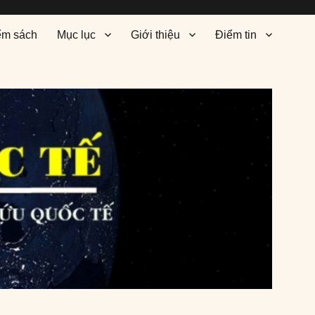
ểm sách
Mục lục
Giới thiệu
Điểm tin