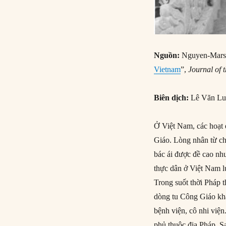
Nguồn:
Nguyen-Marsha
Vietnam
”,
Journal of 
Biên dịch:
Lê Văn Lu
Ở Việt Nam, các hoạt
Giáo. Lòng nhân từ ch
bác ái được đề cao như
thực dân ở Việt Nam 
Trong suốt thời Pháp t
dòng tu Công Giáo khá
bệnh viện, cô nhi việ
phủ thuộc địa Pháp. S