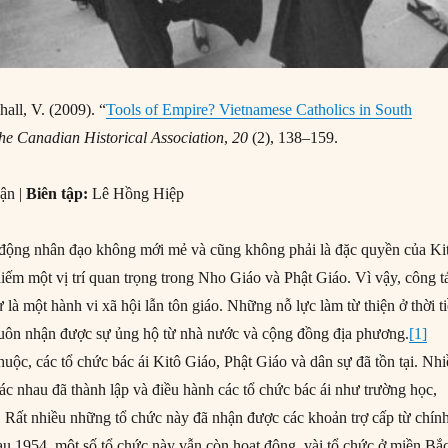
ll, V. (2009). “
Tools of Empire? Vietnamese Catholics in South
the Canadian Historical Association
,
20
(2), 138–159.
ận |
Biên tập:
Lê Hồng Hiệp
 động nhân đạo không mới mẻ và cũng không phải là đặc quyền của Ki
iếm một vị trí quan trọng trong Nho Giáo và Phật Giáo. Vì vậy, công t
 là một hành vi xã hội lẫn tôn giáo. Những nỗ lực làm từ thiện ở thời t
luôn nhận được sự ủng hộ từ nhà nước và cộng đồng địa phương.
[1]
huộc, các tổ chức bác ái Kitô Giáo, Phật Giáo và dân sự đã tồn tại. Nh
c nhau đã thành lập và điều hành các tổ chức bác ái như trường học,
n. Rất nhiều những tổ chức này đã nhận được các khoản trợ cấp từ chín
au 1954, một số tổ chức này vẫn còn hoạt động, vài tổ chức ở miền Bắ