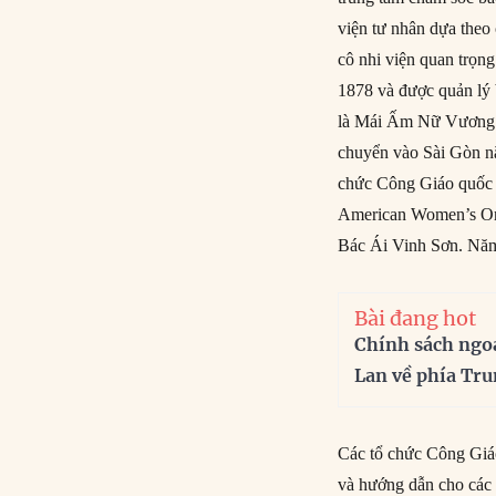
viện tư nhân dựa theo
cô nhi viện quan trọ
1878 và được quản lý 
là Mái Ấm Nữ Vương 
chuyển vào Sài Gòn nă
chức Công Giáo quốc t
American Women’s Org
Bác Ái Vinh Sơn. Năm 
Bài đang hot
Chính sách ngo
Lan về phía Tr
Các tổ chức Công Giáo
và hướng dẫn cho các