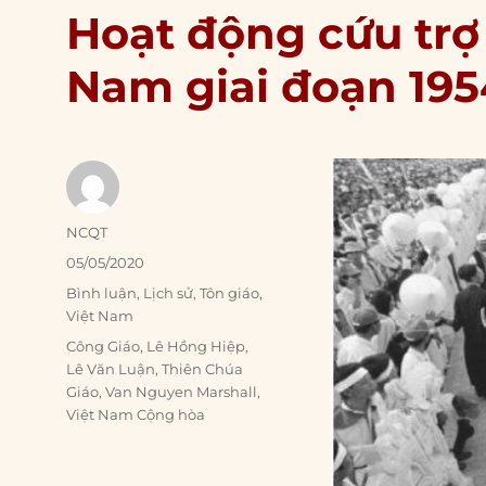
Hoạt động cứu trợ
Nam giai đoạn 195
Author
NCQT
Posted
05/05/2020
on
Categories
Bình luận
,
Lịch sử
,
Tôn giáo
,
Việt Nam
Tags
Công Giáo
,
Lê Hồng Hiệp
,
Lê Văn Luận
,
Thiên Chúa
Giáo
,
Van Nguyen Marshall
,
Việt Nam Cộng hòa