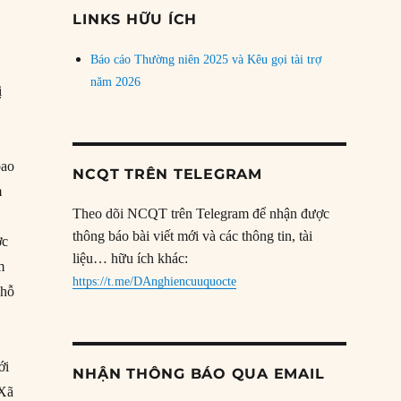
đề
LINKS HỮU ÍCH
Báo cáo Thường niên 2025 và Kêu gọi tài trợ
năm 2026
ị
bao
NCQT TRÊN TELEGRAM
m
Theo dõi NCQT trên Telegram để nhận được
thông báo bài viết mới và các thông tin, tài
ợc
liệu… hữu ích khác:
m
https://t.me/DAnghiencuuquocte
 hỗ
ới
NHẬN THÔNG BÁO QUA EMAIL
 Xã