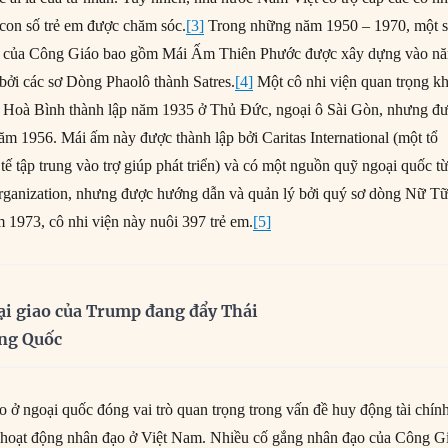
 con số trẻ em được chăm sóc.
[3]
Trong những năm 1950 – 1970, một 
ng của Công Giáo bao gồm Mái Ấm Thiên Phước được xây dựng vào n
bởi các sơ Dòng Phaolô thành Satres.
[4]
Một cô nhi viện quan trọng k
Hoà Bình thành lập năm 1935 ở Thủ Đức, ngoại ô Sài Gòn, nhưng đ
m 1956. Mái ấm này được thành lập bởi Caritas International (một tổ
ế tập trung vào trợ giúp phát triển) và có một nguồn quỹ ngoại quốc t
anization, nhưng được hướng dẫn và quản lý bởi quý sơ dòng Nữ T
1973, cô nhi viện này nuôi 397 trẻ em.
[5]
ại giao của Trump đang đẩy Thái
ung Quốc
 ở ngoại quốc đóng vai trò quan trọng trong vấn đề huy động tài chín
 hoạt động nhân đạo ở Việt Nam. Nhiều cố gắng nhân đạo của Công G