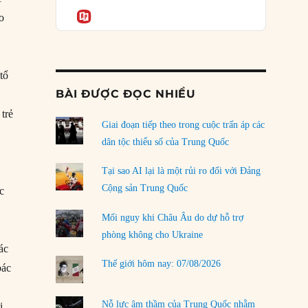
Podcast
của phe cánh hữu mới
Informatio
o
04/08/2026
Tại sao Trung Quốc phủ nhận cuộc gặp với
Ngoại trưởng Nhật Bản?
tổ
04/08/2026
BÀI ĐƯỢC ĐỌC NHIỀU
Điểm mù chiến lược của Trump tại Thái Bình
trẻ
Dương
Giai đoạn tiếp theo trong cuộc trấn áp các
03/08/2026
dân tộc thiểu số của Trung Quốc
Đặt cược vào thất bại: Các quỹ đầu tư mạo
Tại sao AI lại là một rủi ro đối với Đảng
hiểm quốc gia và khía cạnh chính trị của vốn
Cộng sản Trung Quốc
c
rủi ro
02/08/2026
Mối nguy khi Châu Âu do dự hỗ trợ
phòng không cho Ukraine
Làm thế nào để kết thúc Chiến tranh Iran?
ác
01/08/2026
Thế giới hôm nay: 07/08/2026
bác
Chiến lược kế tiếp của Bắc Kinh ở Biển Đông
à
31/07/2026
Nỗ lực âm thầm của Trung Quốc nhằm
i