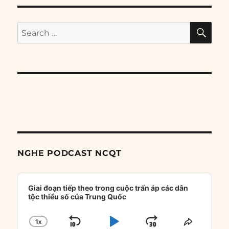
SE
Search
for:
NGHE PODCAST NCQT
Audio
Player
Giai đoạn tiếp theo trong cuộc trấn áp các dân
tộc thiểu số của Trung Quốc
1
X
SKIP
PLAY
JUMP
CHANGE
SHARE