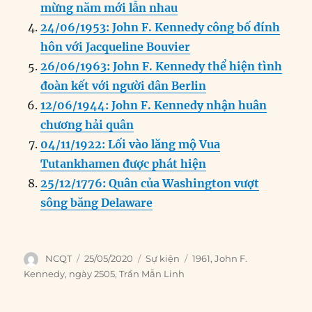
k
mừng năm mới lẫn nhau
24/06/1953: John F. Kennedy công bố đính
hôn với Jacqueline Bouvier
26/06/1963: John F. Kennedy thể hiện tình
đoàn kết với người dân Berlin
12/06/1944: John F. Kennedy nhận huân
chương hải quân
04/11/1922: Lối vào lăng mộ Vua
Tutankhamen được phát hiện
25/12/1776: Quân của Washington vượt
sông băng Delaware
Author
Posted
Categories
Tags
NCQT
25/05/2020
Sự kiện
1961
,
John F.
on
Kennedy
,
ngày 2505
,
Trần Mẫn Linh