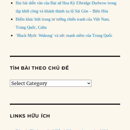
Hai bài diễn văn của Đại sứ Hoa Kỳ Elbridge Durbrow trong
dịp khởi công và khánh thành xa lộ Sài Gòn – Biên Hòa
Điểm khác biệt trong tư tưởng chiến tranh của Việt Nam,
Trung Quốc, Cuba
‘Black Myth: Wukong’ và sức mạnh mềm của Trung Quốc
TÌM BÀI THEO CHỦ ĐỀ
Tìm
bài
theo
chủ
đề
LINKS HỮU ÍCH