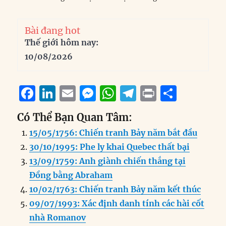
Bài đang hot
Thế giới hôm nay:
10/08/2026
F
Li
E
M
W
T
P
S
a
n
m
e
h
el
ri
h
Có Thể Bạn Quan Tâm:
c
k
ai
ss
at
e
n
a
15/05/1756: Chiến tranh Bảy năm bắt đầu
e
e
l
e
s
g
t
re
30/10/1995: Phe ly khai Quebec thất bại
b
d
n
A
r
13/09/1759: Anh giành chiến thắng tại
o
I
g
p
a
Đồng bằng Abraham
o
n
er
p
m
10/02/1763: Chiến tranh Bảy năm kết thúc
k
09/07/1993: Xác định danh tính các hài cốt
nhà Romanov