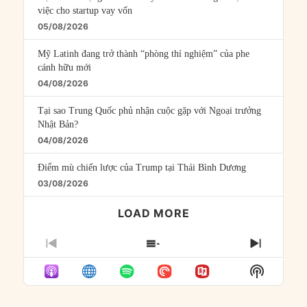
việc cho startup vay vốn
05/08/2026
Mỹ Latinh đang trở thành “phòng thí nghiệm” của phe
cánh hữu mới
04/08/2026
Tại sao Trung Quốc phủ nhận cuộc gặp với Ngoại trưởng
Nhật Bản?
04/08/2026
Điểm mù chiến lược của Trump tại Thái Bình Dương
03/08/2026
LOAD MORE
PREVIOUS
SHOW
NEXT
EPISODE
EPISODES
EPISO
Show
LIST
Podcast
Informat