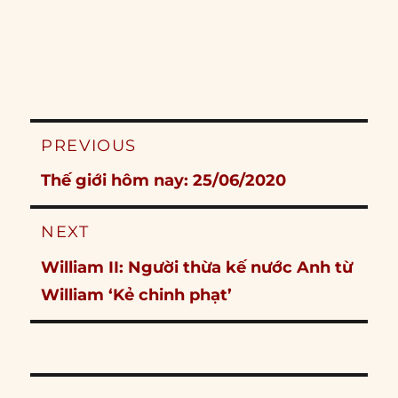
Post
PREVIOUS
navigation
Previous
Thế giới hôm nay: 25/06/2020
post:
NEXT
Next
William II: Người thừa kế nước Anh từ
post:
William ‘Kẻ chinh phạt’