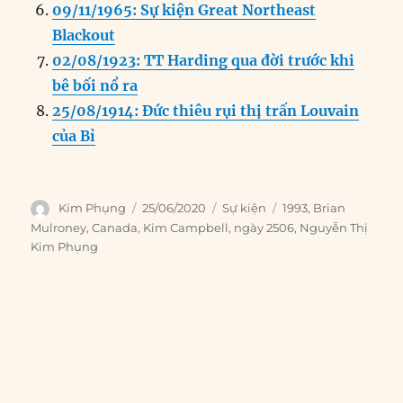
09/11/1965: Sự kiện Great Northeast
Blackout
02/08/1923: TT Harding qua đời trước khi
bê bối nổ ra
25/08/1914: Đức thiêu rụi thị trấn Louvain
của Bỉ
Author
Posted
Categories
Tags
Kim Phụng
25/06/2020
Sự kiện
1993
,
Brian
on
Mulroney
,
Canada
,
Kim Campbell
,
ngày 2506
,
Nguyễn Thị
Kim Phụng