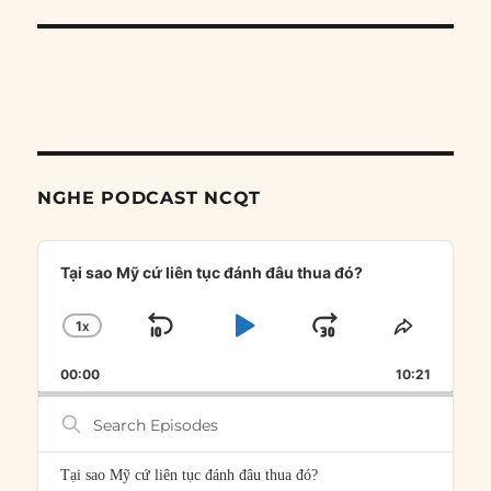
NGHE PODCAST NCQT
Audio
Player
Tại sao Mỹ cứ liên tục đánh đâu thua đó?
1
X
SKIP
PLAY
JUMP
CHANGE
SHARE
PLAYBACK
THIS
BACKWARD
PAUSE
FORWARD
00:00
RATE
10:21
EPISOD
Search
Episodes
Tại sao Mỹ cứ liên tục đánh đâu thua đó?