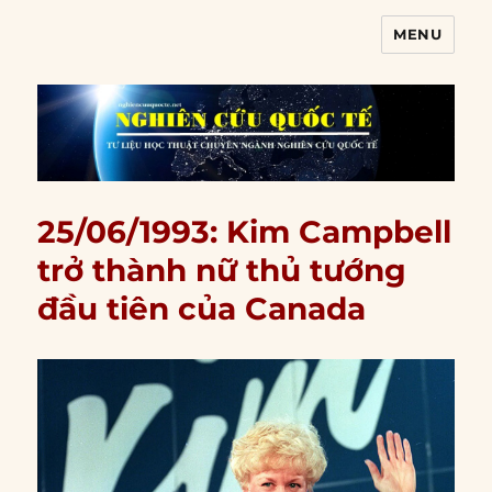
MENU
Nghiên cứu quốc tế
25/06/1993: Kim Campbell
trở thành nữ thủ tướng
đầu tiên của Canada