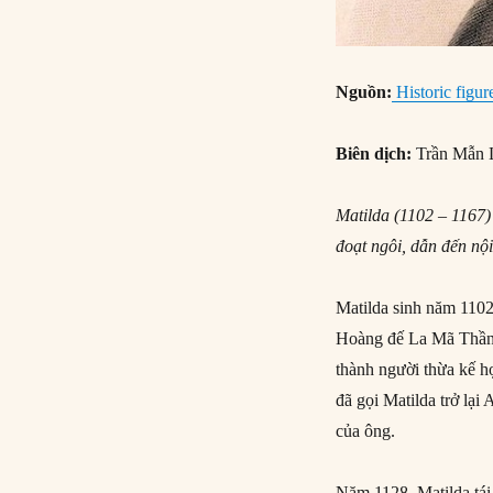
Nguồn:
Historic figur
Biên dịch:
Trần Mẫn 
Matilda (1102 – 1167)
đoạt ngôi, dẫn đến nội
Matilda sinh năm 1102
Hoàng đế La Mã Thần t
thành người thừa kế h
đã gọi Matilda trở lại
của ông.
Năm 1128, Matilda tái