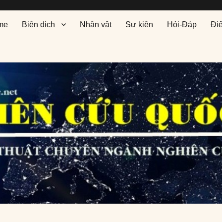
me
Biên dịch
Nhân vật
Sự kiện
Hỏi-Đáp
Đi