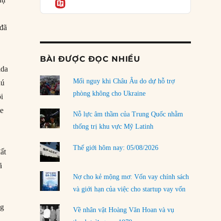
Informatio
03/08/2026
Đặt cược vào thất bại: Các quỹ đầu tư mạo
 đã
hiểm quốc gia và khía cạnh chính trị của vốn
rủi ro
02/08/2026
BÀI ĐƯỢC ĐỌC NHIỀU
lda
Làm thế nào để kết thúc Chiến tranh Iran?
Mối nguy khi Châu Âu do dự hỗ trợ
hú
01/08/2026
phòng không cho Ukraine
i
Chiến lược kế tiếp của Bắc Kinh ở Biển Đông
he
31/07/2026
Nỗ lực âm thầm của Trung Quốc nhằm
thống trị khu vực Mỹ Latinh
Trật tự thế giới mới: Các nước nhỏ sẽ luôn
phải chịu đựng?
Thế giới hôm nay: 05/08/2026
ất
30/07/2026
ã
Tập tìm cách chôn vùi bê bối chấn động vòng
Nợ cho kẻ mộng mơ: Vốn vay chính sách
tròn thân cận của mình
và giới hạn của việc cho startup vay vốn
29/07/2026
ng
Về nhân vật Hoàng Văn Hoan và vụ
LOAD MORE