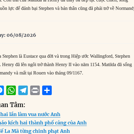
ồn lực để đánh bại Stephen và bản thân cũng đã phải trở về Normand
ay: 06/08/2026
a Stephen là Eustace qua đời và trong Hiệp ước Wallingford, Stephen
. Henry đã lên ngôi trở thành Henry II vào năm 1154. Matilda đã sống
rmandy và mất tại Rouen vào tháng 09/1167.
M
W
T
P
S
m
e
h
el
ri
h
uan Tâm:
i
ss
at
e
n
a
 hai lần làm vua nước Anh
e
s
g
t
re
háo kích hai thành phố cảng của Anh
n
A
r
đế La Mã từng chinh phạt Anh