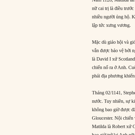
nữ cai trị là điều trư
nhiều người ủng hộ. K
lập tức xưng vương.
Mặc dù giáo hội và gi
vẫn được bảo vệ bởi n
là David I xứ Scotlan
chiến nổ ra ở Anh. Cu
phái địa phương khiến 
Tháng 02/1141, Stephen
nước. Tuy nhiên, sự k
không bao giờ được đă
Gloucester. Nội chiến
Matilda là Robert xứ 
bao giờ trở lại Anh nữ