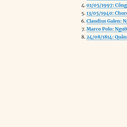
o
I
01/05/1997: Công
o
n
13/05/1940: Churc
k
Claudius Galen: N
Marco Polo: Ngườ
24/08/1814: Quâ