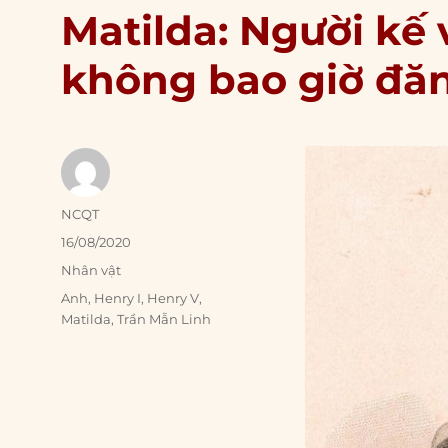
Matilda: Người kế 
không bao giờ đă
Author
NCQT
Posted
16/08/2020
on
Categories
Nhân vật
Tags
Anh
,
Henry I
,
Henry V
,
Matilda
,
Trần Mẫn Linh