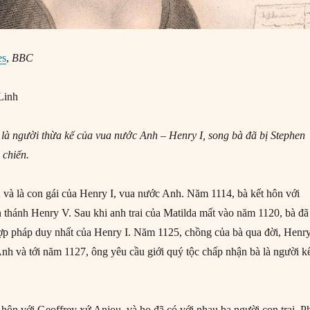
es
,
BBC
Linh
 là người thừa kế của vua nước Anh – Henry I, song bà đã bị Stephen
 chiến.
 và là con gái của Henry I, vua nước Anh. Năm 1114, bà kết hôn với
hánh Henry V. Sau khi anh trai của Matilda mất vào năm 1120, bà đã 
ợp pháp duy nhất của Henry I. Năm 1125, chồng của bà qua đời, Henry
 Anh và tới năm 1127, ông yêu cầu giới quý tộc chấp nhận bà là người k
 hôn với Geoffrey xứ Anjou, và họ đã có với nhau ba người con trai. P