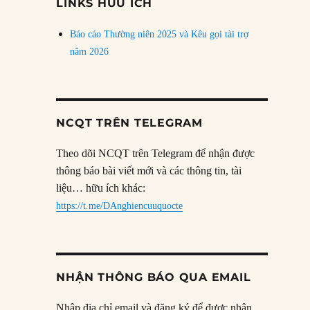
LINKS HỮU ÍCH
Báo cáo Thường niên 2025 và Kêu gọi tài trợ
năm 2026
NCQT TRÊN TELEGRAM
Theo dõi NCQT trên Telegram để nhận được
thông báo bài viết mới và các thông tin, tài
liệu… hữu ích khác:
https://t.me/DAnghiencuuquocte
NHẬN THÔNG BÁO QUA EMAIL
Nhập địa chỉ email và đăng ký để được nhận