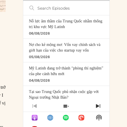
Search
Episodes
Nỗ lực âm thầm của Trung Quốc nhằm thống
trị khu vực Mỹ Latinh
06/08/2026
Nợ cho kẻ mộng mơ: Vốn vay chính sách và
giới hạn của việc cho startup vay vốn
05/08/2026
Mỹ Latinh đang trở thành “phòng thí nghiệm”
của phe cánh hữu mới
04/08/2026
trở
Tại sao Trung Quốc phủ nhận cuộc gặp với
 I
Ngoại trưởng Nhật Bản?
ế vị
04/08/2026
PREVIOUS
SHOW
NEXT
EPISODE
EPISODES
EPISODE
Điểm mù chiến lược của Trump tại Thái Bình
Show
LIST
Dương
Podcast
hụ