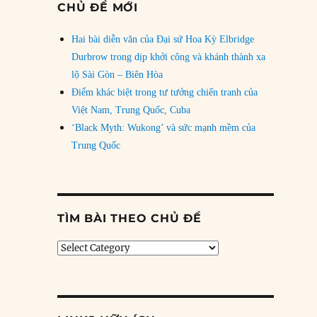
CHỦ ĐỀ MỚI
Hai bài diễn văn của Đại sứ Hoa Kỳ Elbridge
Durbrow trong dịp khởi công và khánh thành xa
lộ Sài Gòn – Biên Hòa
Điểm khác biệt trong tư tưởng chiến tranh của
Việt Nam, Trung Quốc, Cuba
‘Black Myth: Wukong’ và sức mạnh mềm của
Trung Quốc
TÌM BÀI THEO CHỦ ĐỀ
Tìm
bài
theo
chủ
đề