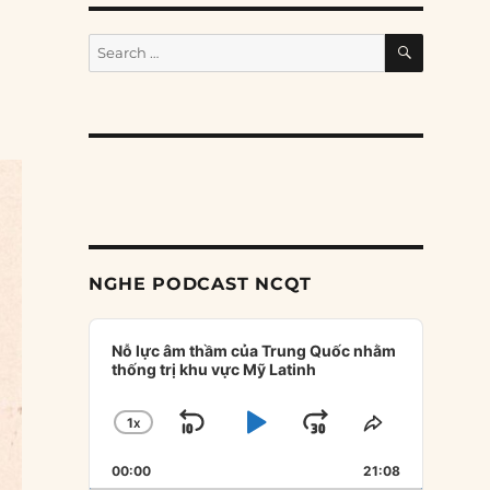
SEARCH
Search
for:
NGHE PODCAST NCQT
Audio
Player
Nỗ lực âm thầm của Trung Quốc nhằm
thống trị khu vực Mỹ Latinh
1
X
SKIP
PLAY
JUMP
CHANGE
SHARE
PLAYBACK
THIS
BACKWARD
PAUSE
FORWARD
00:00
RATE
21:08
EPISODE