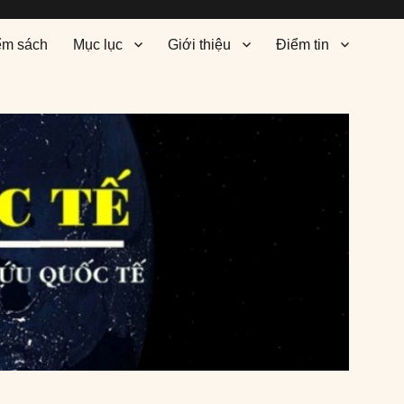
ểm sách
Mục lục
Giới thiệu
Điểm tin