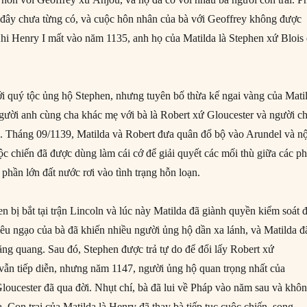
ớc đây chưa từng có, và cuộc hôn nhân của bà với Geoffrey không được
hi Henry I mất vào năm 1135, anh họ của Matilda là Stephen xứ Blois
ới quý tộc ủng hộ Stephen, nhưng tuyên bố thừa kế ngai vàng của Mati
gười anh cùng cha khác mẹ với bà là Robert xứ Gloucester và người c
d. Tháng 09/1139, Matilda và Robert đưa quân đổ bộ vào Arundel và nộ
ộc chiến đã được dùng làm cái cớ để giải quyết các mối thù giữa các p
phần lớn đất nước rơi vào tình trạng hỗn loạn.
 bị bắt tại trận Lincoln và lúc này Matilda đã giành quyền kiểm soát đ
iêu ngạo của bà đã khiến nhiều người ủng hộ dần xa lánh, và Matilda đ
ng quang. Sau đó, Stephen được trả tự do để đổi lấy Robert xứ
 vẫn tiếp diễn, nhưng năm 1147, người ủng hộ quan trọng nhất của
Gloucester đã qua đời. Nhụt chí, bà đã lui về Pháp vào năm sau và khô
a. Con trai của Matilda là Henry đã thay bà tiếp tục cuộc chiến, song