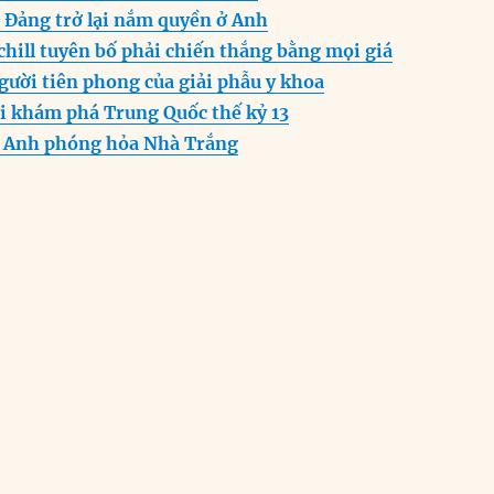
g
p
a
 Đảng trở lại nắm quyền ở Anh
er
p
m
hill tuyên bố phải chiến thắng bằng mọi giá
gười tiên phong của giải phẫu y khoa
i khám phá Trung Quốc thế kỷ 13
n Anh phóng hỏa Nhà Trắng