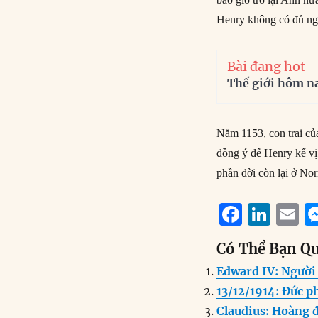
Henry không có đủ ngu
Bài đang hot
Thế giới hôm n
Năm 1153, con trai củ
đồng ý để Henry kế vị
phần đời còn lại ở No
F
Li
E
a
n
Có Thể Bạn Q
c
k
a
Edward IV: Người
e
e
l
13/12/1914: Đức p
b
d
Claudius: Hoàng 