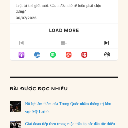
Trật tự thế giới mới: Các nước nhỏ sẽ luôn phải chịu
đựng?
30/07/2026
LOAD MORE
PREVIOUS
SHOW
NEXT
EPISODE
EPISODES
EPISO
Show
LIST
Podcast
Informat
BÀI ĐƯỢC ĐỌC NHIỀU
Nỗ lực âm thầm của Trung Quốc nhằm thống trị khu
vực Mỹ Latinh
Giai đoạn tiếp theo trong cuộc trấn áp các dân tộc thiểu