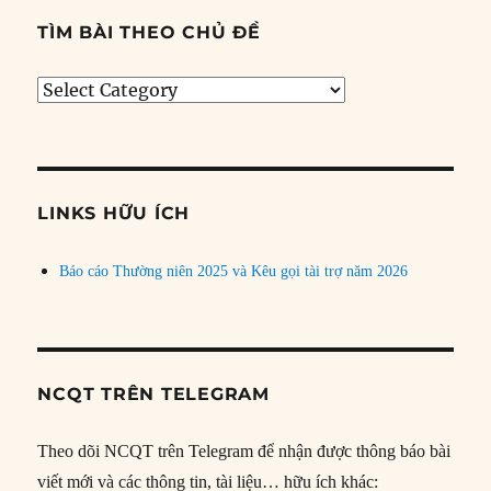
TÌM BÀI THEO CHỦ ĐỀ
Tìm
bài
theo
chủ
đề
LINKS HỮU ÍCH
Báo cáo Thường niên 2025 và Kêu gọi tài trợ năm 2026
NCQT TRÊN TELEGRAM
Theo dõi NCQT trên Telegram để nhận được thông báo bài
viết mới và các thông tin, tài liệu… hữu ích khác: