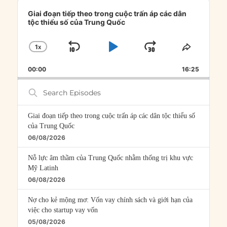
Audio
Player
Giai đoạn tiếp theo trong cuộc trấn áp các dân
tộc thiểu số của Trung Quốc
1
X
SKIP
PLAY
JUMP
CHANGE
SHARE
PLAYBACK
THIS
BACKWARD
PAUSE
FORWARD
00:00
RATE
16:25
EPISOD
Search
Episodes
Giai đoạn tiếp theo trong cuộc trấn áp các dân tộc thiểu số
của Trung Quốc
06/08/2026
Nỗ lực âm thầm của Trung Quốc nhằm thống trị khu vực
Mỹ Latinh
06/08/2026
Nợ cho kẻ mộng mơ: Vốn vay chính sách và giới hạn của
việc cho startup vay vốn
05/08/2026