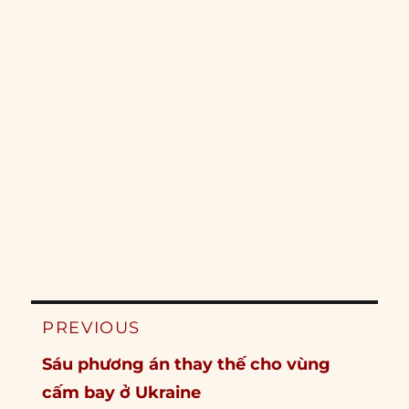
Post
PREVIOUS
navigation
Previous
Sáu phương án thay thế cho vùng
post:
cấm bay ở Ukraine