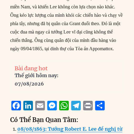
miền Nam, và khiến Lee không còn lựa chọn nào khác.
Ông kéo lực lượng của mình khỏi các chiến hào và chạy về
phía tây, nhưng đã bị quân của Grant đuổi theo. Đó là một
cuộc đua mà ngay cả tướng Lee vĩ đại cũng không thể
chiến thắng. Ông cùng quân đội của mình đầu hàng vào
ngày 09/04/1865, tại dinh thự của Tòa án Appomattox.
Bài đang hot
Thế giới hôm nay:
07/08/2026
F
Li
E
M
W
T
P
S
a
n
m
e
h
el
ri
h
Có Thể Bạn Quan Tâm:
c
k
ai
ss
at
e
n
a
08/08/1863: Tướng Robert E. Lee đề nghị từ