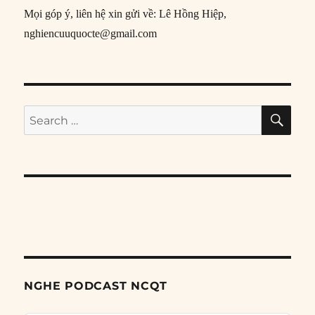
Mọi góp ý, liên hệ xin gửi về: Lê Hồng Hiệp,
nghiencuuquocte@gmail.com
SE
Search
for:
NGHE PODCAST NCQT