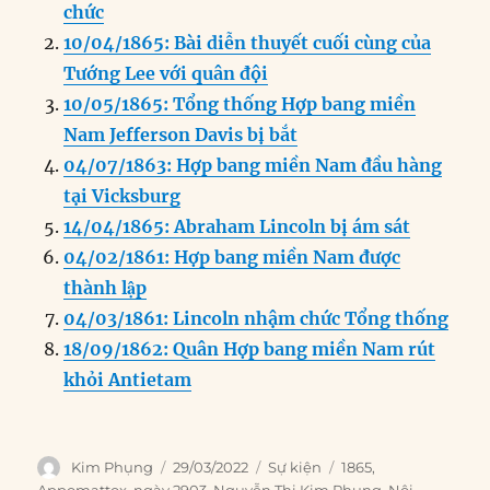
e
e
l
e
s
g
t
re
chức
b
d
n
A
r
10/04/1865: Bài diễn thuyết cuối cùng của
o
I
g
p
a
Tướng Lee với quân đội
o
n
er
p
m
10/05/1865: Tổng thống Hợp bang miền
k
Nam Jefferson Davis bị bắt
04/07/1863: Hợp bang miền Nam đầu hàng
tại Vicksburg
14/04/1865: Abraham Lincoln bị ám sát
04/02/1861: Hợp bang miền Nam được
thành lập
04/03/1861: Lincoln nhậm chức Tổng thống
18/09/1862: Quân Hợp bang miền Nam rút
khỏi Antietam
Author
Posted
Categories
Tags
Kim Phụng
29/03/2022
Sự kiện
1865
,
on
Appomattox
,
ngày 2903
,
Nguyễn Thị Kim Phụng
,
Nội