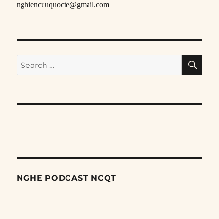
nghiencuuquocte@gmail.com
SE
Search
for:
NGHE PODCAST NCQT