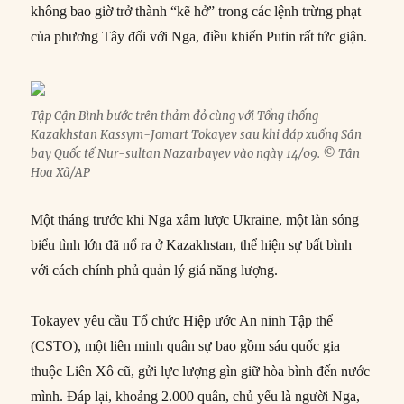
không bao giờ trở thành “kẽ hở” trong các lệnh trừng phạt
của phương Tây đối với Nga, điều khiến Putin rất tức giận.
Tập Cận Bình bước trên thảm đỏ cùng với Tổng thống
Kazakhstan Kassym-Jomart Tokayev sau khi đáp xuống Sân
bay Quốc tế Nur-sultan Nazarbayev vào ngày 14/09. © Tân
Hoa Xã/AP
Một tháng trước khi Nga xâm lược Ukraine, một làn sóng
biểu tình lớn đã nổ ra ở Kazakhstan, thể hiện sự bất bình
với cách chính phủ quản lý giá năng lượng.
Tokayev yêu cầu Tổ chức Hiệp ước An ninh Tập thể
(CSTO), một liên minh quân sự bao gồm sáu quốc gia
thuộc Liên Xô cũ, gửi lực lượng gìn giữ hòa bình đến nước
mình. Đáp lại, khoảng 2.000 quân, chủ yếu là người Nga,