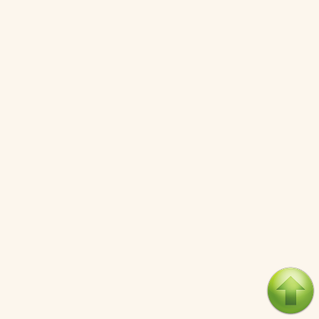
Nỗ lực âm thầm của Trung Quốc nhằm thống trị khu vực
Mỹ Latinh
06/08/2026
Nợ cho kẻ mộng mơ: Vốn vay chính sách và giới hạn của
việc cho startup vay vốn
05/08/2026
Mỹ Latinh đang trở thành “phòng thí nghiệm” của phe
cánh hữu mới
04/08/2026
Tại sao Trung Quốc phủ nhận cuộc gặp với Ngoại trưởng
Nhật Bản?
04/08/2026
Điểm mù chiến lược của Trump tại Thái Bình Dương
03/08/2026
LOAD MORE