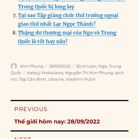
Trung Quốc bị lung lay
Tại sao Tập giáng chức thứ trưởng ngoại
giao thứ nhất Lạc Ngọc Thành?
Thặng dư thương mại của Nga và Trung
Quốc là tốt hay xấu?
Author
Posted
Categories
Kim Phụng
29/09/2022
Bình luận
,
Nga
,
Trung
on
Tags
Quốc
Katsuji Nakazawa
,
Nguyễn Thị Kim Phụng
,
sách
nói
,
Tập Cận Bình
,
Ukraine
,
Vladimir Putin
Post
PREVIOUS
navigation
Previous
Thế giới hôm nay: 28/09/2022
post: