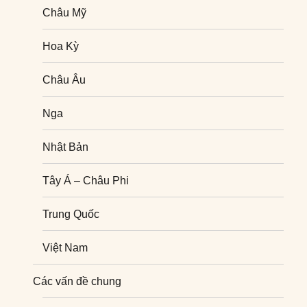
Châu Mỹ
Hoa Kỳ
Châu Âu
Nga
Nhật Bản
Tây Á – Châu Phi
Trung Quốc
Việt Nam
Nghiên cứu quốc tế
Các vấn đề chung