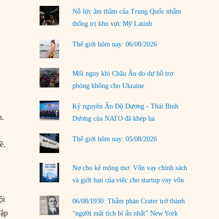
02/08/2026
Nỗ lực âm thầm của Trung Quốc nhằm
Làm thế nào để kết thúc Chiến tranh Iran?
thống trị khu vực Mỹ Latinh
01/08/2026
Thế giới hôm nay: 06/08/2026
Chiến lược kế tiếp của Bắc Kinh ở Biển Đông
31/07/2026
Mối nguy khi Châu Âu do dự hỗ trợ
Trật tự thế giới mới: Các nước nhỏ sẽ luôn
phòng không cho Ukraine
phải chịu đựng?
30/07/2026
Kỷ nguyên Ấn Độ Dương - Thái Bình
n.
Dương của NATO đã khép lại
Tập tìm cách chôn vùi bê bối chấn động vòng
tròn thân cận của mình
Thế giới hôm nay: 05/08/2026
ề.
29/07/2026
LOAD MORE
Nợ cho kẻ mộng mơ: Vốn vay chính sách
và giới hạn của việc cho startup vay vốn
ội
06/08/1930: Thẩm phán Crater trở thành
Tập
“người mất tích bí ẩn nhất” New York