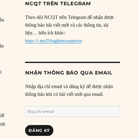
NCQT TRÊN TELEGRAM
Theo dõi NCQT trên Telegram để nhận được
lâu
thông báo bài viết mới và các thông tin, tài
liệu… hữu ích khác:
https://t.me/DAnghiencuuquocte
ản
i
NHẬN THÔNG BÁO QUA EMAIL
Nhập địa chỉ email và đăng ký để được nhận
thông báo khi có bài viết mới qua email.
Địa
giữ
chỉ
ình
email
ĐĂNG KÝ