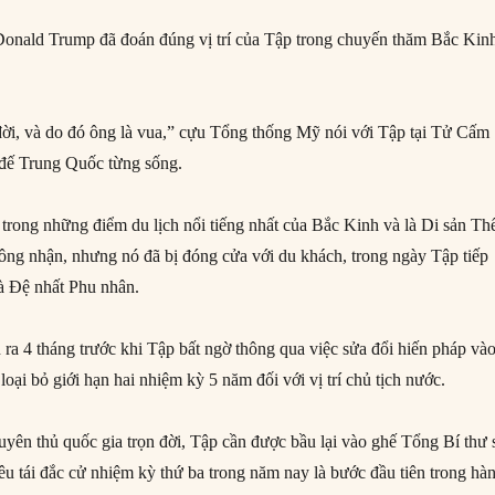
nald Trump đã đoán đúng vị trí của Tập trong chuyến thăm Bắc Kin
 đời, và do đó ông là vua,” cựu Tổng thống Mỹ nói với Tập tại Tử Cấm
 đế Trung Quốc từng sống.
rong những điểm du lịch nổi tiếng nhất của Bắc Kinh và là Di sản Th
g nhận, nhưng nó đã bị đóng cửa với du khách, trong ngày Tập tiếp
 Đệ nhất Phu nhân.
 ra 4 tháng trước khi Tập bất ngờ thông qua việc sửa đổi hiến pháp và
 loại bỏ giới hạn hai nhiệm kỳ 5 năm đối với vị trí chủ tịch nước.
uyên thủ quốc gia trọn đời, Tập cần được bầu lại vào ghế Tổng Bí thư 
êu tái đắc cử nhiệm kỳ thứ ba trong năm nay là bước đầu tiên trong hà