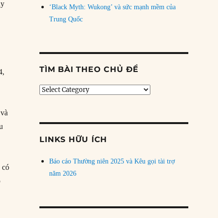
ầy
‘Black Myth: Wukong’ và sức mạnh mềm của
Trung Quốc
TÌM BÀI THEO CHỦ ĐỀ
4,
Tìm
bài
theo
 và
chủ
u
đề
LINKS HỮU ÍCH
Báo cáo Thường niên 2025 và Kêu gọi tài trợ
 có
năm 2026
o