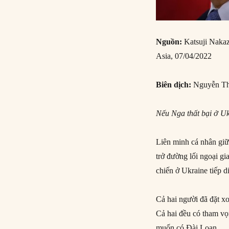
Nguồn:
Katsuji Naka
Asia, 07/04/2022
Biên dịch:
Nguyễn Th
Nếu Nga thất bại ở Ukr
Liên minh cá nhân gi
trở đường lối ngoại g
chiến ở Ukraine tiếp d
Cả hai người đã đặt x
Cả hai đều có tham vọ
muốn có Đài Loan.