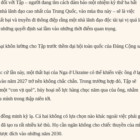
đối với Tập – người đang tìm cách đảm bảo một nhiệm kỳ thứ ba bất
 nhà lãnh đạo cao nhất của Trung Quốc, vào mùa thu này – sẽ là việc
ất bại và truyền đi thông điệp rằng một nhà lãnh đạo độc tài tại vị quá 
 những quyết định sai lầm vào những thời điểm quan trọng.
 hại khôn lường cho Tập trước thềm đại hội toàn quốc của Đảng Cộng s
c cử lần này, một thất bại của Nga ở Ukraine có thể khiến việc ông ở lạ
o vào năm 2027 trở nên không chắc chắn. Trong trường hợp đó, Tập sẽ
h một “con vịt què”, hủy hoại nỗ lực hàng chục năm qua của ông, nhằm
 mình trong thập niên tới.
 đồng minh kỳ lạ. Cả hai không có lựa chọn nào khác ngoài việc phải 
 đã tạo ra rất nhiều kẻ thù. Họ cần ngăn không cho chiếc thuyền của m
i được đích vào những năm 2030.