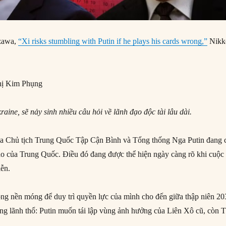
zawa,
“Xi risks stumbling with Putin if he plays his cards wrong,”
Nikk
ị Kim Phụng
aine, sẽ nảy sinh nhiều câu hỏi về lãnh đạo độc tài lâu dài.
ữa Chủ tịch Trung Quốc Tập Cận Bình và Tổng thống Nga Putin đang 
iao của Trung Quốc. Điều đó đang được thể hiện ngày càng rõ khi cuộc
iễn.
ong nền móng để duy trì quyền lực của mình cho đến giữa thập niên 20
ng lãnh thổ: Putin muốn tái lập vùng ảnh hưởng của Liên Xô cũ, còn 