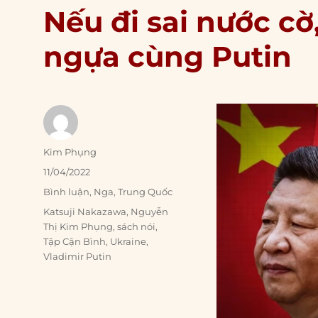
Nếu đi sai nước cờ
ngựa cùng Putin
Author
Kim Phụng
Posted
11/04/2022
on
Categories
Bình luận
,
Nga
,
Trung Quốc
Tags
Katsuji Nakazawa
,
Nguyễn
Thị Kim Phụng
,
sách nói
,
Tập Cận Bình
,
Ukraine
,
Vladimir Putin