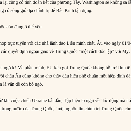
 lại củng cố tình đoàn kết của phương Tây. Washington sẽ không sa l
g có sóng gió địa chính trị để Bắc Kinh tận dụng.
uốc còn đang ở thế yếu.
họp trực tuyến với các nhà lãnh đạo Liên minh châu Âu vào ngày 01/0
 các quyết định ngoại giao về Trung Quốc “một cách độc lập” với Mỹ.
ị ngó lơ. Về phần mình, EU kêu gọi Trung Quốc không hỗ trợ kinh tế
ời châu Âu cũng không cho thấy dấu hiệu phê chuẩn một hiệp định đầ
n là vấn đề còn bỏ ngỏ.
từ khi cuộc chiến Ukraine bắt đầu, Tập hiện lo ngại về “tác động mà nó
trị trong nước của Trung Quốc,” một nguồn tin chính trị Trung Quốc ch