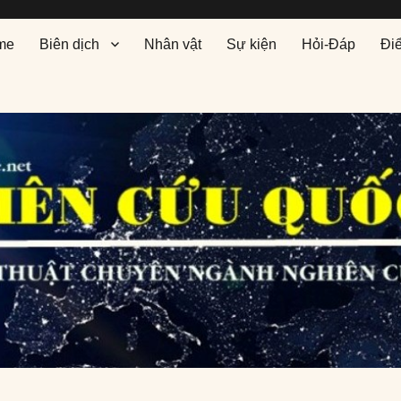
me
Biên dịch
Nhân vật
Sự kiện
Hỏi-Đáp
Đi