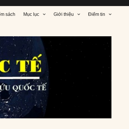
ểm sách
Mục lục
Giới thiệu
Điểm tin