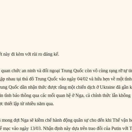
t này đi kèm với rủi ro đáng kể.
c quan chức an ninh và đối ngoại Trung Quốc còn vô cùng rạng rỡ tự ti
gặp nhau tại thủ đô Trung Quốc vào ngày 04/02 và hứa hẹn về một tình
rung Quốc dần nhận thức được rằng một chiến dịch ở Ukraine đã gần k
tin tình báo thông qua các mối quan hệ ở Nga, cả chính thức lẫn không
c thiết lập từ nhiều năm qua.
mong đợi Nga sẽ kiềm chế hành động quân sự cho đến khi Thế vận h
mạc vào ngày 13/03. Nhận định này dựa trên trao đổi của Putin với 