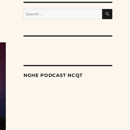
SEARCH
Search
for:
NGHE PODCAST NCQT
Search
Episodes
Nỗ lực âm thầm của Trung Quốc nhằm thống
trị khu vực Mỹ Latinh