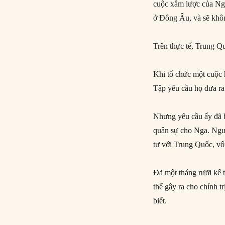
cuộc xâm lược của Nga
ở Đông Âu, và sẽ khôn
Trên thực tế, Trung Q
Khi tổ chức một cuộc 
Tập yêu cầu họ đưa ra
Nhưng yêu cầu ấy đã b
quân sự cho Nga. Ngư
tư với Trung Quốc, vố
Đã một tháng rưỡi kể 
thể gây ra cho chính 
biết.