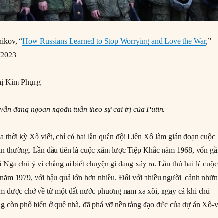
ikov, “
How Russians Learned to Stop Worrying and Love the War
,”
/2023
ị Kim Phụng
ẫn đang ngoan ngoãn tuân theo sự cai trị của Putin.
a thời kỳ Xô viết, chỉ có hai lần quân đội Liên Xô làm gián đoạn cuộc
n thường. Lần đầu tiên là cuộc xâm lược Tiệp Khắc năm 1968, vốn gầ
Nga chú ý vì chẳng ai biết chuyện gì đang xảy ra. Lần thứ hai là cuộc
năm 1979, với hậu quả lớn hơn nhiều. Đối với nhiều người, cảnh nhữ
ẽm được chở về từ một đất nước phương nam xa xôi, ngay cả khi chủ
 còn phổ biến ở quê nhà, đã phá vỡ nền tảng đạo đức của dự án Xô-vi