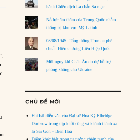
hành Chiến dịch Lá chắn Sa mạc
Nỗ lực âm thầm của Trung Quốc nhằm
thống trị khu vực Mỹ Latinh
08/08/1945: Tổng thống Truman phê
chuẩn Hiến chương Liên Hiệp Quốc
”.
Mối nguy khi Châu Âu do dự hỗ trợ
p
phòng không cho Ukraine
ốc
n
CHỦ ĐỀ MỚI
Hai bài diễn văn của Đại sứ Hoa Kỳ Elbridge
ều
Durbrow trong dịp khởi công và khánh thành xa
lộ Sài Gòn – Biên Hòa
ảo
Điểm khác biệt trong tư tưởng chiến tranh của