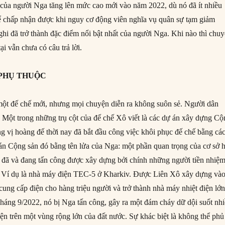
ng của người Nga tăng lên mức cao mới vào năm 2022, dù nó đã ít nhiều
hể chấp nhận được khi nguy cơ động viên nghĩa vụ quân sự tạm giảm
hi đã trở thành đặc điểm nổi bật nhất của người Nga. Khi nào thì chu
ại vẫn chưa có câu trả lời.
 PHỤ THUỘC
một đế chế mới, nhưng mọi chuyện diễn ra không suôn sẻ. Người dân
n. Một trong những trụ cột của đế chế Xô viết là các dự án xây dựng C
g vị hoàng đế thời nay đã bắt đầu công việc khôi phục đế chế bằng cá
án Cộng sản đó bằng tên lửa của Nga: một phần quan trọng của cơ sở 
 đã và đang tấn công được xây dựng bởi chính những người tiền nhiệ
0. Ví dụ là nhà máy điện TEC-5 ở Kharkiv. Được Liên Xô xây dựng và
cung cấp điện cho hàng triệu người và trở thành nhà máy nhiệt điện lớ
Tháng 9/2022, nó bị Nga tấn công, gây ra một đám cháy dữ dội suốt nh
ện trên một vùng rộng lớn của đất nước. Sự khác biệt là không thể phủ