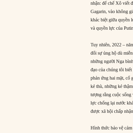
nhận: đế chế Xô viết đ
Gagarin, vào không gi
khác biệt giữa quyền 
và quyền lực của Puti
Tuy nhiên, 2022 – năm
đổi sự ủng hộ dù miễn
những người Nga bình 
đạo của chúng tôi biết
phản ứng hai mặt, cố g
kẻ thù, những kẻ thậm
tượng rằng cuộc sống 
lực chống lại nước kh
được xã hội chấp nhận
Hình thức bảo vệ cảm 