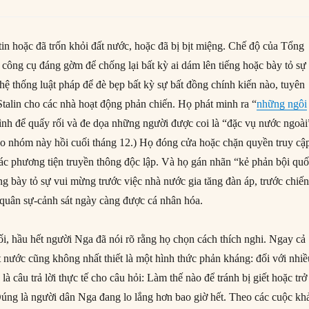
in hoặc đã trốn khỏi đất nước, hoặc đã bị bịt miệng. Chế độ của Tổng
công cụ đáng gờm để chống lại bất kỳ ai dám lên tiếng hoặc bày tỏ sự
hệ thống luật pháp để đè bẹp bất kỳ sự bất đồng chính kiến nào, tuyên
Stalin cho các nhà hoạt động phản chiến. Họ phát minh ra “
những ngôi
ình để quấy rối và đe dọa những người được coi là “đặc vụ nước ngoài
vào nhóm này hồi cuối tháng 12.) Họ đóng cửa hoặc chặn quyền truy cậ
ác phương tiện truyền thông độc lập. Và họ gán nhãn “kẻ phản bội qu
ng bày tỏ sự vui mừng trước việc nhà nước gia tăng đàn áp, trước chiế
ộ quân sự-cảnh sát ngày càng được cá nhân hóa.
ối, hầu hết người Nga đã nói rõ rằng họ chọn cách thích nghi. Ngay cả
t nước cũng không nhất thiết là một hình thức phản kháng: đối với nhi
là câu trả lời thực tế cho câu hỏi: Làm thế nào để tránh bị giết hoặc trở
Đúng là người dân Nga đang lo lắng hơn bao giờ hết. Theo các cuộc kh