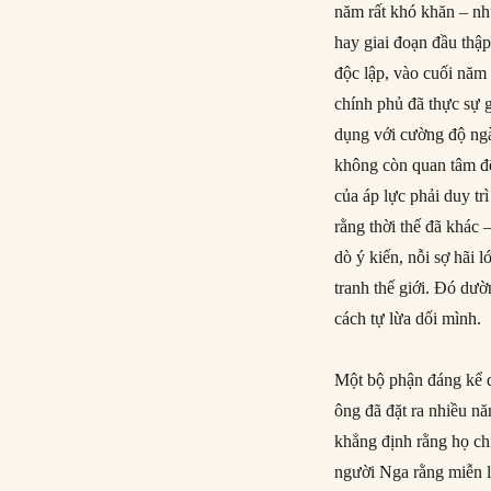
năm rất khó khăn – nh
hay giai đoạn đầu thậ
độc lập, vào cuối năm 
chính phủ đã thực sự 
dụng với cường độ ng
không còn quan tâm đế
của áp lực phải duy tr
rằng thời thế đã khác 
dò ý kiến, nỗi sợ hãi 
tranh thế giới. Đó dư
cách tự lừa dối mình.
Một bộ phận đáng kể 
ông đã đặt ra nhiều nă
khẳng định rằng họ ch
người Nga rằng miễn l