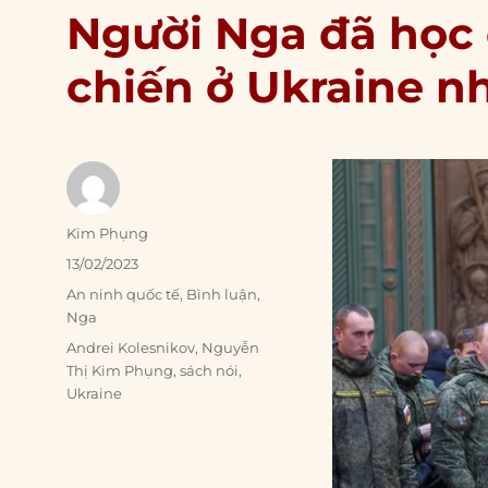
Người Nga đã học
chiến ở Ukraine n
Author
Kim Phụng
Posted
13/02/2023
on
Categories
An ninh quốc tế
,
Bình luận
,
Nga
Tags
Andrei Kolesnikov
,
Nguyễn
Thị Kim Phụng
,
sách nói
,
Ukraine