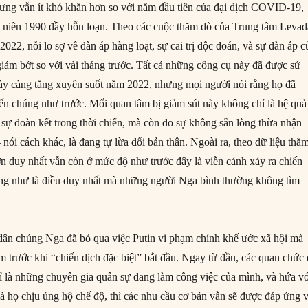
ưng vẫn ít khó khăn hơn so với năm đầu tiên của đại dịch COVID-19,
p niên 1990 đầy hỗn loạn. Theo các cuộc thăm dò của Trung tâm Levad
2022, nỗi lo sợ về đàn áp hàng loạt, sự cai trị độc đoán, và sự đàn áp c
giảm bớt so với vài tháng trước. Tất cả những công cụ này đã được sử
ày càng tăng xuyên suốt năm 2022, nhưng mọi người nói rằng họ đã
n chúng như trước. Mối quan tâm bị giảm sút này không chỉ là hệ quả
ì sự đoàn kết trong thời chiến, mà còn do sự không sẵn lòng thừa nhận
– nói cách khác, là đang tự lừa dối bản thân. Ngoài ra, theo dữ liệu thă
lớn duy nhất vẫn còn ở mức độ như trước đây là viễn cảnh xảy ra chiến
ờng như là điều duy nhất mà những người Nga bình thường không tìm
dân chúng Nga đã bỏ qua việc Putin vi phạm chính khế ước xã hội mà
m trước khi “chiến dịch đặc biệt” bắt đầu. Ngay từ đầu, các quan chức
ỉ là những chuyên gia quân sự đang làm công việc của mình, và hứa vớ
à họ chịu ủng hộ chế độ, thì các nhu cầu cơ bản vẫn sẽ được đáp ứng 