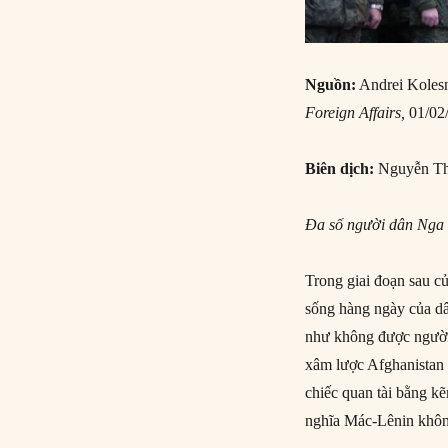
Nguồn:
Andrei Kolesn
Foreign Affairs,
01/02
Biên dịch:
Nguyễn Th
Đa số người dân Nga v
Trong giai đoạn sau củ
sống hàng ngày của dâ
như không được người 
xâm lược Afghanistan 
chiếc quan tài bằng k
nghĩa Mác-Lênin không