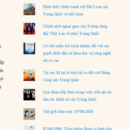
04/08/2026
Hình thức chiến tranh với Đài Loan mà
Tại sao Trung Quốc phủ nhận cuộc gặp với
Trung Quốc có thể chọn
Ngoại trưởng Nhật Bản?
04/08/2026
Chính sách ngoại giao của Trump đang
đẩy Thái Lan về phía Trung Quốc
Điểm mù chiến lược của Trump tại Thái Bình
Dương
n
Cơ chế miễn trừ trách nhiệm đối với các
03/08/2026
quyết định đầu tư khoa học và công nghệ
:
rủi ro cao
Đặt cược vào thất bại: Các quỹ đầu tư mạo
hấp
hiểm quốc gia và khía cạnh chính trị của vốn
ưa
rủi ro
Tại sao AI lại là một rủi ro đối với Đảng
ọi
02/08/2026
Cộng sản Trung Quốc
y
Làm thế nào để kết thúc Chiến tranh Iran?
Giai đoạn tiếp theo trong cuộc trấn áp các
01/08/2026
dân tộc thiểu số của Trung Quốc
LOAD MORE
Thế giới hôm nay: 07/08/2026
07/08/1990: Tổng thống Bush ra lệnh tiến