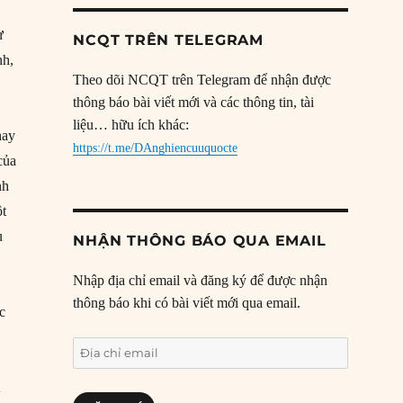
ự
NCQT TRÊN TELEGRAM
nh,
Theo dõi NCQT trên Telegram để nhận được
thông báo bài viết mới và các thông tin, tài
liệu… hữu ích khác:
hay
https://t.me/DAnghiencuuquocte
của
nh
ột
ù
NHẬN THÔNG BÁO QUA EMAIL
Nhập địa chỉ email và đăng ký để được nhận
thông báo khi có bài viết mới qua email.
c
Địa
chỉ
t
email