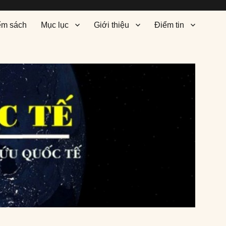
ểm sách
Mục lục
Giới thiệu
Điểm tin