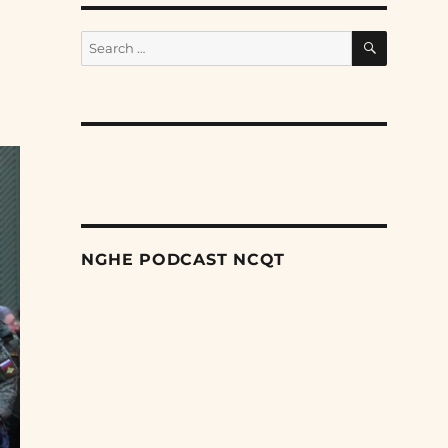
SEARCH
Search
for:
NGHE PODCAST NCQT
Search
Episodes
Hình thức chiến tranh với Đài Loan mà Trung
Quốc có thể chọn