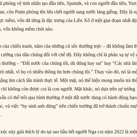
ã phóng vệ tinh nhân tạo đầu tiên, Sputnik, và con người đầu tiên, Yuri
an, còn Putin phóng tên lửa chết người sang nước láng giềng. Đây là s
lực mềm, vốn đã từng là đặc trưng của Liên Xô ở một giai đoạn nhất đị
n, vốn không mềm chút nào.
 của chiến tranh, năm của những cú sốc thường trực – đã không làm t
 cưỡng của dân chúng đối với chế độ. Đây không chỉ là phản xạ tự vệ 
thường – “Đất nước của chúng tôi, dù đúng hay sai” hay “Các nhà lã
 rõ nhất, vì họ có nhiều thông tin hơn chúng tôi.” Thay vào đó, nó là m
ắng tìm cách lẩn tránh thực tế. Một mặt, nó thể hiện mong muốn trả th
 chí không còn được coi là con người. Mặt khác, nó dựa trên sự tưởng
vẫn có thể trôi qua bình thường ở một đất nước đang có hành động bạo
ác, và việc “hy sinh anh dũng” trên chiến trường đã trở thành chuẩn mự
.
xúc này giải thích lý do tại sao hầu hết người Nga coi năm 2022 là mộ