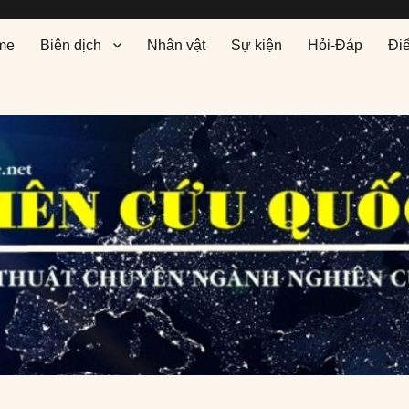
me
Biên dịch
Nhân vật
Sự kiện
Hỏi-Đáp
Đi