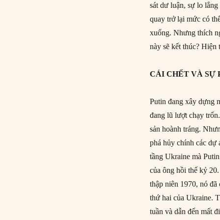
sát dư luận, sự lo lắ
quay trở lại mức có t
xuống. Nhưng thích ng
này sẽ kết thúc? Hiện t
CÁI CHẾT VÀ SỰ
Putin đang xây dựng 
đang lũ lượt chạy trố
sản hoành tráng. Nhưn
phá hủy chính các dự 
tầng Ukraine mà Putin
của ông hồi thế kỷ 2
thập niên 1970, nó đã 
thứ hai của Ukraine. 
tuần và dẫn đến mất đi