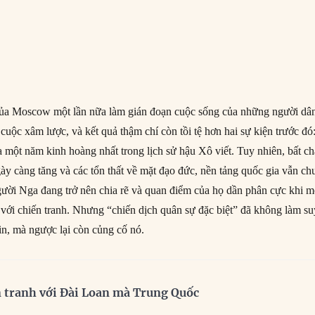
ủa Moscow một lần nữa làm gián đoạn cuộc sống của những người dâ
uộc xâm lược, và kết quả thậm chí còn tồi tệ hơn hai sự kiện trước đó
 một năm kinh hoàng nhất trong lịch sử hậu Xô viết. Tuy nhiên, bất c
ày càng tăng và các tổn thất về mặt đạo đức, nền tảng quốc gia vẫn ch
người Nga đang trở nên chia rẽ và quan điểm của họ dần phân cực khi m
 với chiến tranh. Nhưng “chiến dịch quân sự đặc biệt” đã không làm su
in, mà ngược lại còn củng cố nó.
n tranh với Đài Loan mà Trung Quốc