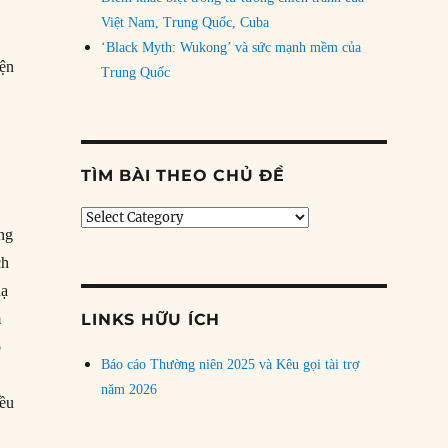
Việt Nam, Trung Quốc, Cuba
‘Black Myth: Wukong’ và sức mạnh mềm của
yện
Trung Quốc
TÌM BÀI THEO CHỦ ĐỀ
Tìm
ộng
bài
theo
ch
chủ
hạ
đề
m
LINKS HỮU ÍCH
o
Báo cáo Thường niên 2025 và Kêu gọi tài trợ
n
năm 2026
iều