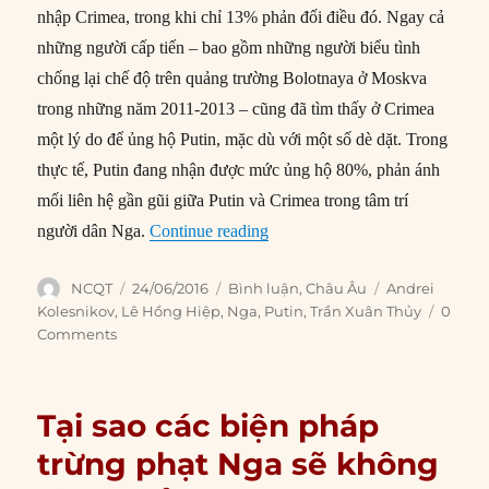
nhập Crimea, trong khi chỉ 13% phản đối điều đó. Ngay cả
những người cấp tiến – bao gồm những người biểu tình
chống lại chế độ trên quảng trường Bolotnaya ở Moskva
trong những năm 2011-2013 – cũng đã tìm thấy ở Crimea
một lý do để ủng hộ Putin, mặc dù với một số dè dặt. Trong
thực tế, Putin đang nhận được mức ủng hộ 80%, phản ánh
mối liên hệ gần gũi giữa Putin và Crimea trong tâm trí
“Bí quyết tồn tại của Putin”
người dân Nga.
Continue reading
Author
Posted
Categories
Tags
NCQT
24/06/2016
Bình luận
,
Châu Âu
Andrei
on
Kolesnikov
,
Lê Hồng Hiệp
,
Nga
,
Putin
,
Trần Xuân Thủy
0
Comments
Tại sao các biện pháp
trừng phạt Nga sẽ không