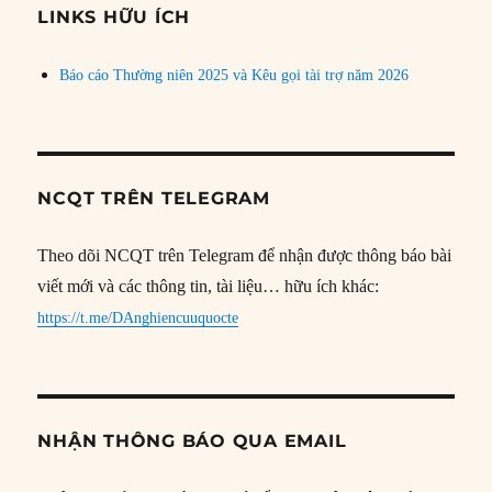
đề
LINKS HỮU ÍCH
Báo cáo Thường niên 2025 và Kêu gọi tài trợ năm 2026
NCQT TRÊN TELEGRAM
Theo dõi NCQT trên Telegram để nhận được thông báo bài
viết mới và các thông tin, tài liệu… hữu ích khác:
https://t.me/DAnghiencuuquocte
NHẬN THÔNG BÁO QUA EMAIL