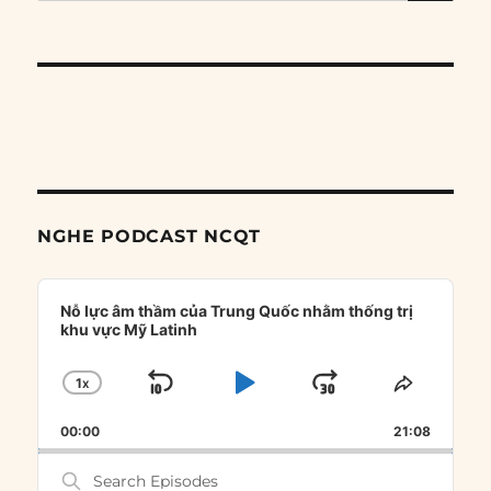
NGHE PODCAST NCQT
Audio
Player
Nỗ lực âm thầm của Trung Quốc nhằm thống trị
khu vực Mỹ Latinh
1
X
SKIP
PLAY
JUMP
CHANGE
SHARE
PLAYBACK
THIS
BACKWARD
PAUSE
FORWARD
00:00
RATE
21:08
EPISOD
Search
Episodes