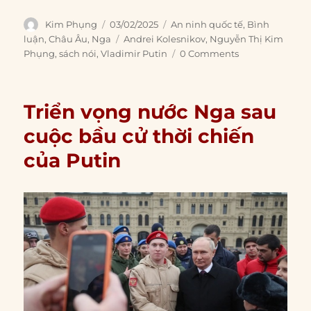
Author
Posted
Categories
Kim Phụng
03/02/2025
An ninh quốc tế
,
Bình
on
Tags
luận
,
Châu Âu
,
Nga
Andrei Kolesnikov
,
Nguyễn Thị Kim
Phụng
,
sách nói
,
Vladimir Putin
0 Comments
Triển vọng nước Nga sau
cuộc bầu cử thời chiến
của Putin