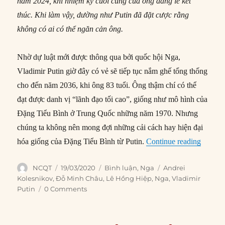
năm 2024, khi nhiệm kỳ cuối cùng của ông đáng lẽ kết
thúc. Khi làm vậy, dường như Putin đã đặt cược rằng
không có ai có thể ngăn cản ông.
Nhờ dự luật mới được thông qua bởi quốc hội Nga,
Vladimir Putin giờ đây có vẻ sẽ tiếp tục nắm ghế tổng thống
cho đến năm 2036, khi ông 83 tuổi. Ông thậm chí có thể
đạt được danh vị “lãnh đạo tối cao”, giống như mô hình của
Đặng Tiểu Bình ở Trung Quốc những năm 1970. Nhưng
chúng ta không nên mong đợi những cải cách hay hiện đại
“Putin 
hóa giống của Đặng Tiểu Bình từ Putin.
Continue reading
Author
Posted
Categories
Tags
NCQT
19/03/2020
Bình luận
,
Nga
Andrei
on
Kolesnikov
,
Đỗ Minh Châu
,
Lê Hồng Hiệp
,
Nga
,
Vladimir
Putin
0 Comments