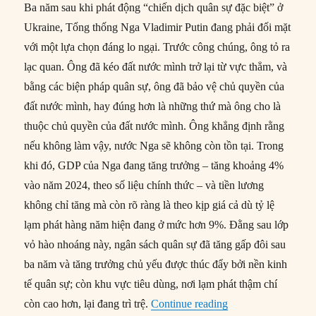
Ba năm sau khi phát động “chiến dịch quân sự đặc biệt” ở
Ukraine, Tổng thống Nga Vladimir Putin đang phải đối mặt
với một lựa chọn đáng lo ngại. Trước công chúng, ông tỏ ra
lạc quan. Ông đã kéo đất nước mình trở lại từ vực thẳm, và
bằng các biện pháp quân sự, ông đã bảo vệ chủ quyền của
đất nước mình, hay đúng hơn là những thứ mà ông cho là
thuộc chủ quyền của đất nước mình. Ông khẳng định rằng
nếu không làm vậy, nước Nga sẽ không còn tồn tại. Trong
khi đó, GDP của Nga đang tăng trưởng – tăng khoảng 4%
vào năm 2024, theo số liệu chính thức – và tiền lương
không chỉ tăng mà còn rõ ràng là theo kịp giá cả dù tỷ lệ
lạm phát hàng năm hiện đang ở mức hơn 9%. Đằng sau lớp
vỏ hào nhoáng này, ngân sách quân sự đã tăng gấp đôi sau
ba năm và tăng trưởng chủ yếu được thúc đẩy bởi nền kinh
tế quân sự; còn khu vực tiêu dùng, nơi lạm phát thậm chí
“Cuộc Chiến tranh
còn cao hơn, lại đang trì trệ.
Continue reading