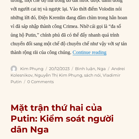
tưởng, một chế độ mà trong đó đất nước được đánh đồng
với người cai trị và ngược lại. Vào thời điểm Volodin nói
những lời đó, Điện Kremlin đang đắm chìm trong hân hoan
vì đã sáp nhập thành công Crimea. Nhờ cái gọi là “đa số
ủng hộ Putin,” chính phủ đã có thể đẩy nhanh quá trình
chuyển đổi sang một chế độ chuyên chế như vậy với sự tán
“Triển vọng nướ
thành rộng rãi của công chúng.
Continue reading
Author
Posted
Categories
Tags
Kim Phụng
20/12/2023
Bình luận
,
Nga
Andrei
on
Kolesnikov
,
Nguyễn Thị Kim Phụng
,
sách nói
,
Vladimir
Putin
0 Comments
Mặt trận thứ hai của
Putin: Kiểm soát người
dân Nga