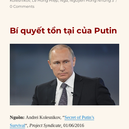
Kolesnikov
,
Lê Hồng Hiệp
,
Nga
,
Nguyễn Hồng Nhung 3
0 Comments
Bí quyết tồn tại của Putin
Nguồn:
Andrei Kolesnikov, “
Secret of Putin’s
Survival
“,
Project Syndicate,
01/06/2016