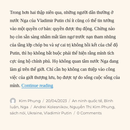
Trong hơn hai thập niên qua, những người dân thường ở
nước Nga của Vladimir Putin chí ít cũng có thể tin tưởng
vào một quyền cơ bản: quyền được thụ động. Chừng nào
họ còn sẵn sàng nhắm mắt làm ngơ trước nạn tham nhũng
của tầng lớp chóp bu và sự cai trị không hồi kết của chế độ
Putin, thì họ không bắt buộc phải thể hiện rằng mình tích
cực ủng hộ chính phủ. Họ không quan tâm nước Nga đang
làm gì trên thế giới. Chỉ cần họ không can thiệp vào công
việc của giới thượng lưu, họ được tự do sống cuộc sống của
“Mặt trận thứ hai của Putin: Kiểm soát n
mình.
Continue reading
Author
Posted
Categories
Kim Phụng
20/04/2023
An ninh quốc tế
,
Bình
on
Tags
luận
,
Nga
Andrei Kolesnikov
,
Nguyễn Thị Kim Phụng
,
sách nói
,
Ukraine
,
Vladimir Putin
0 Comments