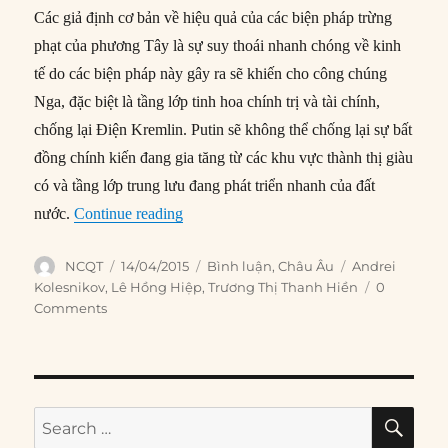
Các giả định cơ bản về hiệu quả của các biện pháp trừng
phạt của phương Tây là sự suy thoái nhanh chóng về kinh
tế do các biện pháp này gây ra sẽ khiến cho công chúng
Nga, đặc biệt là tầng lớp tinh hoa chính trị và tài chính,
chống lại Điện Kremlin. Putin sẽ không thể chống lại sự bất
đồng chính kiến đang gia tăng từ các khu vực thành thị giàu
có và tầng lớp trung lưu đang phát triển nhanh của đất
“Tại sao các biện pháp trừng phạt Nga sẽ
nước.
Continue reading
Author
Posted
Categories
Tags
NCQT
14/04/2015
Bình luận
,
Châu Âu
Andrei
on
Kolesnikov
,
Lê Hồng Hiệp
,
Trương Thị Thanh Hiền
0
Comments
SE
Search
for: