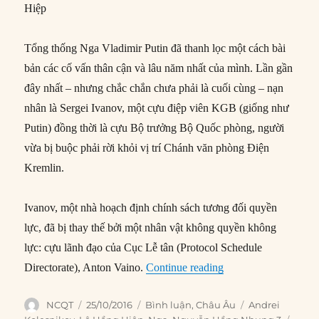
Hiệp
Tổng thống Nga Vladimir Putin đã thanh lọc một cách bài
bản các cố vấn thân cận và lâu năm nhất của mình. Lần gần
đây nhất – nhưng chắc chắn chưa phải là cuối cùng – nạn
nhân là Sergei Ivanov, một cựu điệp viên KGB (giống như
Putin) đồng thời là cựu Bộ trưởng Bộ Quốc phòng, người
vừa bị buộc phải rời khỏi vị trí Chánh văn phòng Điện
Kremlin.
Ivanov, một nhà hoạch định chính sách tương đối quyền
lực, đã bị thay thế bởi một nhân vật không quyền không
lực: cựu lãnh đạo của Cục Lễ tân (Protocol Schedule
“Những trợ thủ mới 
Directorate), Anton Vaino.
Continue reading
Author
Posted
Categories
Tags
NCQT
25/10/2016
Bình luận
,
Châu Âu
Andrei
on