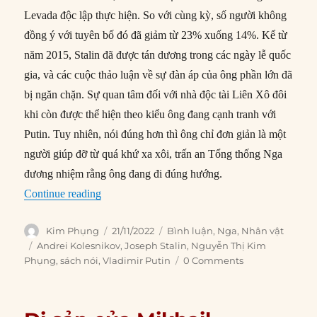
Levada độc lập thực hiện. So với cùng kỳ, số người không
đồng ý với tuyên bố đó đã giảm từ 23% xuống 14%. Kể từ
năm 2015, Stalin đã được tán dương trong các ngày lễ quốc
gia, và các cuộc thảo luận về sự đàn áp của ông phần lớn đã
bị ngăn chặn. Sự quan tâm đối với nhà độc tài Liên Xô đôi
khi còn được thể hiện theo kiểu ông đang cạnh tranh với
Putin. Tuy nhiên, nói đúng hơn thì ông chỉ đơn giản là một
người giúp đỡ từ quá khứ xa xôi, trấn an Tổng thống Nga
đương nhiệm rằng ông đang đi đúng hướng.
“Putin đang ngày càng giống Stalin”
Continue reading
Author
Posted
Categories
Kim Phụng
21/11/2022
Bình luận
,
Nga
,
Nhân vật
on
Tags
Andrei Kolesnikov
,
Joseph Stalin
,
Nguyễn Thị Kim
Phụng
,
sách nói
,
Vladimir Putin
0 Comments