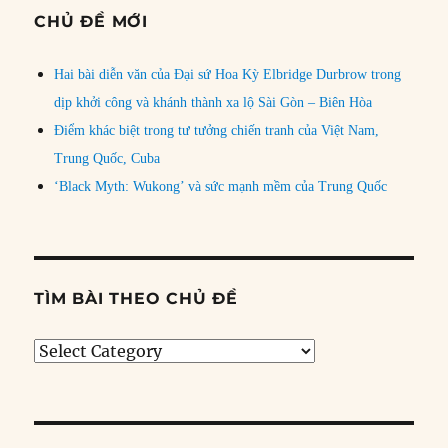
CHỦ ĐỀ MỚI
Hai bài diễn văn của Đại sứ Hoa Kỳ Elbridge Durbrow trong
dịp khởi công và khánh thành xa lộ Sài Gòn – Biên Hòa
Điểm khác biệt trong tư tưởng chiến tranh của Việt Nam,
Trung Quốc, Cuba
‘Black Myth: Wukong’ và sức mạnh mềm của Trung Quốc
TÌM BÀI THEO CHỦ ĐỀ
Tìm
bài
theo
chủ