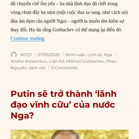
độ chuyên chế ốm yếu – ba nhà lãnh đạo đã chết trong
vòng chưa đầy ba năm (một cuộc đua xe tang, như cách nói
đùa ảm đạm của người Nga) – người ta muốn tìm kiếm sự
thay đổi. Họ tin rằng Gorbachev có thể mang lại điều đó.
“Di sản của Mikhail Gorbachev sau 35 năm nhìn
Continue reading
Author
Posted
Categories
Tags
NCQT
07/05/2020
Bình luận
,
Lịch sử
,
Nga
on
Andrei Kolesnikov
,
Liên Xô
,
Mikhail Gorbachev
,
Phan
Nguyên
,
sách nói
0 Comments
Putin sẽ trở thành ‘lãnh
đạo vĩnh cữu’ của nước
Nga?