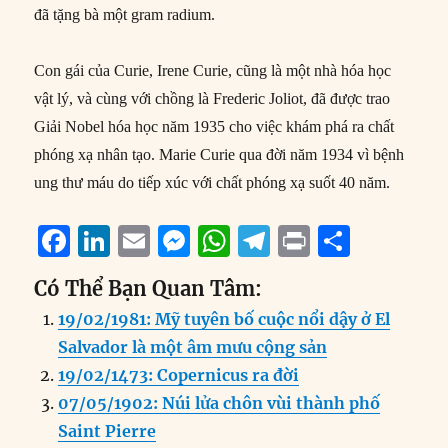
đã tặng bà một gram radium.
Con gái của Curie, Irene Curie, cũng là một nhà hóa học
vật lý, và cùng với chồng là Frederic Joliot, đã được trao
Giải Nobel hóa học năm 1935 cho việc khám phá ra chất
phóng xạ nhân tạo. Marie Curie qua đời năm 1934 vì bệnh
ung thư máu do tiếp xúc với chất phóng xạ suốt 40 năm.
F
Li
E
M
W
T
P
S
a
n
m
e
h
el
ri
h
Có Thể Bạn Quan Tâm:
c
k
ai
ss
at
e
n
a
19/02/1981: Mỹ tuyên bố cuộc nổi dậy ở El
e
e
l
e
s
g
t
re
Salvador là một âm mưu cộng sản
b
d
n
A
r
19/02/1473: Copernicus ra đời
o
I
g
p
a
07/05/1902: Núi lửa chôn vùi thành phố
o
n
er
p
m
Saint Pierre