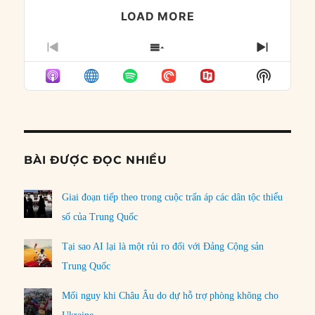
LOAD MORE
PREVIOUS
SHOW
NEXT
EPISODE
EPISODES
EPISO
Show
LIST
Podcast
Informat
BÀI ĐƯỢC ĐỌC NHIỀU
Giai đoạn tiếp theo trong cuộc trấn áp các dân tộc thiểu
số của Trung Quốc
Tại sao AI lại là một rủi ro đối với Đảng Cộng sản
Trung Quốc
Mối nguy khi Châu Âu do dự hỗ trợ phòng không cho