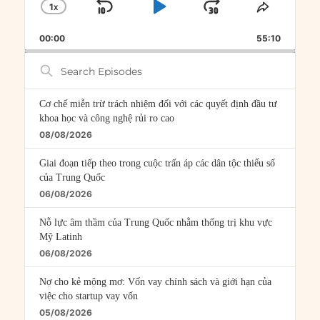
1
X
SKIP
PLAY
JUMP
CHANGE
SHARE
PLAYBACK
THIS
BACKWARD
PAUSE
FORWARD
00:00
RATE
55:10
EPISOD
Search
Episodes
Cơ chế miễn trừ trách nhiệm đối với các quyết định đầu tư
khoa học và công nghệ rủi ro cao
08/08/2026
Giai đoạn tiếp theo trong cuộc trấn áp các dân tộc thiểu số
của Trung Quốc
06/08/2026
Nỗ lực âm thầm của Trung Quốc nhằm thống trị khu vực
Mỹ Latinh
06/08/2026
Nợ cho kẻ mộng mơ: Vốn vay chính sách và giới hạn của
việc cho startup vay vốn
05/08/2026