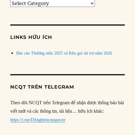
Tìm
bài
theo
chủ
đề
LINKS HỮU ÍCH
Báo cáo Thường niên 2025 và Kêu gọi tài trợ năm 2026
NCQT TRÊN TELEGRAM
Theo dõi NCQT trên Telegram để nhận được thông báo bài
viết mới và các thông tin, tài liệu… hữu ích khác:
https://t.me/DAnghiencuuquocte