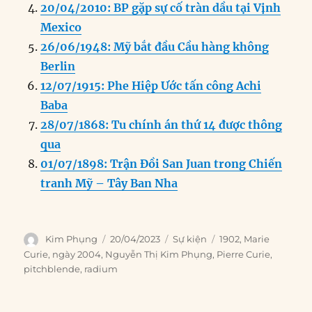
k
20/04/2010: BP gặp sự cố tràn dầu tại Vịnh
Mexico
26/06/1948: Mỹ bắt đầu Cầu hàng không
Berlin
12/07/1915: Phe Hiệp Ước tấn công Achi
Baba
28/07/1868: Tu chính án thứ 14 được thông
qua
01/07/1898: Trận Đồi San Juan trong Chiến
tranh Mỹ – Tây Ban Nha
Author
Posted
Categories
Tags
Kim Phụng
20/04/2023
Sự kiện
1902
,
Marie
on
Curie
,
ngày 2004
,
Nguyễn Thị Kim Phụng
,
Pierre Curie
,
pitchblende
,
radium