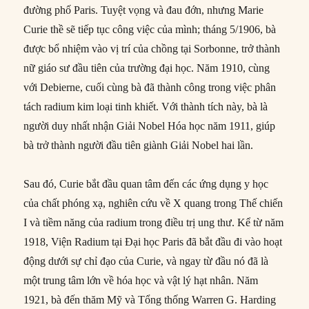
đường phố Paris. Tuyệt vọng và đau đớn, nhưng Marie
Curie thề sẽ tiếp tục công việc của mình; tháng 5/1906, bà
được bổ nhiệm vào vị trí của chồng tại Sorbonne, trở thành
nữ giáo sư đầu tiên của trường đại học. Năm 1910, cùng
với Debierne, cuối cùng bà đã thành công trong việc phân
tách radium kim loại tinh khiết. Với thành tích này, bà là
người duy nhất nhận Giải Nobel Hóa học năm 1911, giúp
bà trở thành người đầu tiên giành Giải Nobel hai lần.
Sau đó, Curie bắt đầu quan tâm đến các ứng dụng y học
của chất phóng xạ, nghiên cứu về X quang trong Thế chiến
I và tiềm năng của radium trong điều trị ung thư. Kể từ năm
1918, Viện Radium tại Đại học Paris đã bắt đầu đi vào hoạt
động dưới sự chỉ đạo của Curie, và ngay từ đầu nó đã là
một trung tâm lớn về hóa học và vật lý hạt nhân. Năm
1921, bà đến thăm Mỹ và Tổng thống Warren G. Harding