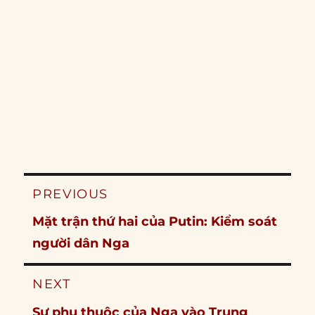
Post
PREVIOUS
navigation
Previous
Mặt trận thứ hai của Putin: Kiểm soát
post:
người dân Nga
NEXT
Next
Sự phụ thuộc của Nga vào Trung